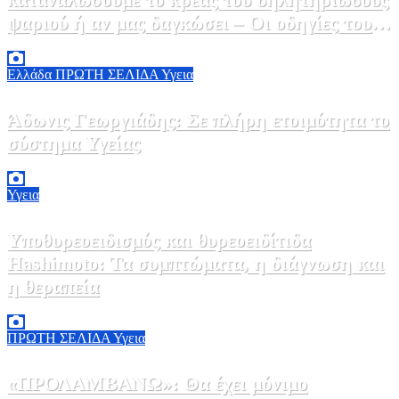
ψαριού ή αν μας δαγκώσει – Οι οδηγίες του
ΕΟΔΥ
2 Αυγούστου, 2026 13:00
1
Ελλάδα
ΠΡΩΤΗ ΣΕΛΙΔΑ
Υγεια
Άδωνις Γεωργιάδης: Σε πλήρη ετοιμότητα το
σύστημα Υγείας
2 Αυγούστου, 2026 11:49
1
Υγεια
Υποθυρεοειδισμός και θυρεοειδίτιδα
Hashimoto: Τα συμπτώματα, η διάγνωση και
η θεραπεία
2 Αυγούστου, 2026 11:00
1
ΠΡΩΤΗ ΣΕΛΙΔΑ
Υγεια
«ΠΡΟΛΑΜΒΑΝΩ»: Θα έχει μόνιμο