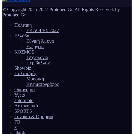
© Copyright 2025-2027 Protoneo.Gr. All Rights Reserved. by
Protoneo.Gr
Πολιτικη
ΕΚΛΟΓΕΣ 2027
Ελλάδα
Εθνική Άμυνα
Ενέργεια
ΚΟΣΜΟΣ
Τεχνολογια
Περιβάλλον
Showbiz
Πολιτισμός
Μουσική
Κινηματογράφος
Οικονομια
Υγεια
auto-moto
Αστυνομικό
SPORTS
Γυναίκα & Ομορφιά
FB
x
tiktok