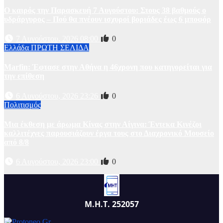
Ο καιρός την Παρασκευή 7 Αυγούστου: Στους 38 βαθμούς ο
υδράργυρος – Πού θα πνέουν ισχυροί βοριάδες έως 6 μποφόρ
7 Αυγούστου, 2026 08:00
0
Ελλάδα
ΠΡΩΤΗ ΣΕΛΙΔΑ
Marfin: Έφτασε στην Αθήνα η 46χρονη που κατηγορείται για
την επίθεση
6 Αυγούστου, 2026 23:26
0
Πολιτισμός
Μια έκθεση με άρωμα Κίνας στην Αίγινα: Έντεκα Κινέζοι
καλλιτέχνες παρουσιάζουν έργα τους στο Διαχρονικό Μουσείο
από 8/8
6 Αυγούστου, 2026 23:00
0
Μ.Η.Τ. 252057