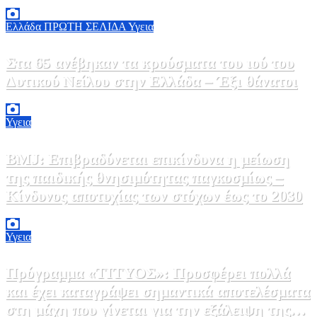
Ελλάδα
ΠΡΩΤΗ ΣΕΛΙΔΑ
Υγεια
Στα 65 ανέβηκαν τα κρούσματα του ιού του
Δυτικού Νείλου στην Ελλάδα – Έξι θάνατοι
6 Αυγούστου, 2026 09:45
0
Υγεια
BMJ: Επιβραδύνεται επικίνδυνα η μείωση
της παιδικής θνησιμότητας παγκοσμίως –
Κίνδυνος αποτυχίας των στόχων έως το 2030
5 Αυγούστου, 2026 21:00
3
Υγεια
Πρόγραμμα «ΤΙΤΥΟΣ»: Προσφέρει πολλά
και έχει καταγράψει σημαντικά αποτελέσματα
στη μάχη που γίνεται για την εξάλειψη της