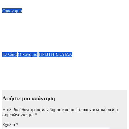
6 Αυγούστου, 2026 16:00
Οικονομια
ΥΠΕΘΟΟ: Υποβλήθηκε από τον Κυριάκο Πιερρακάκη το
αίτημα για ενεργοποίηση ρήτρας διαφυγής για ενεργειακή
ανθεκτικότητα – Νέες επενδύσεις 1 δισ. ως το 2028 για
ενέργεια
6 Αυγούστου, 2026 13:00
Ελλάδα
Οικονομια
ΠΡΩΤΗ ΣΕΛΙΔΑ
Μητσοτάκης για την πλατφόρμα MyAGRO: «Ανήκει στο
ελληνικό Δημόσιο» – Τότε θα ξεκινήσουν οι πληρωμές των
αγροτικών ενισχύσεων
6 Αυγούστου, 2026 11:42
Αφήστε μια απάντηση
Η ηλ. διεύθυνση σας δεν δημοσιεύεται.
Τα υποχρεωτικά πεδία
σημειώνονται με
*
Σχόλιο
*