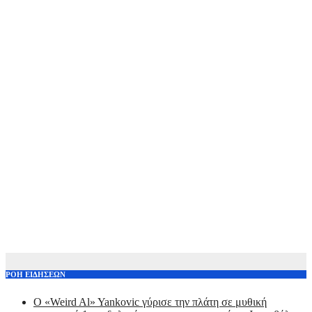
ΡΟΗ ΕΙΔΗΣΕΩΝ
Ο «Weird Al» Yankovic γύρισε την πλάτη σε μυθική