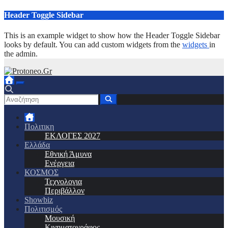
Μετάβαση
Header Toggle Sidebar
στο
περιεχόμενο
This is an example widget to show how the Header Toggle Sidebar
looks by default. You can add custom widgets from the
widgets
in
the admin.
Πολιτικη
ΕΚΛΟΓΕΣ 2027
Ελλάδα
Εθνική Άμυνα
Ενέργεια
ΚΟΣΜΟΣ
Τεχνολογια
Περιβάλλον
Showbiz
Πολιτισμός
Μουσική
Κινηματογράφος