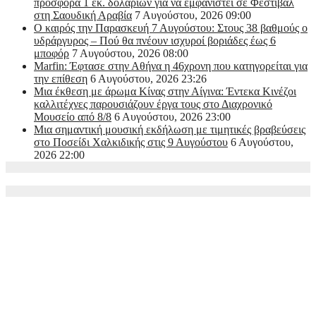
προσφορά 1 εκ. δολαρίων για να εμφανιστεί σε Φεστιβάλ
στη Σαουδική Αραβία
7 Αυγούστου, 2026 09:00
Ο καιρός την Παρασκευή 7 Αυγούστου: Στους 38 βαθμούς ο
υδράργυρος – Πού θα πνέουν ισχυροί βοριάδες έως 6
μποφόρ
7 Αυγούστου, 2026 08:00
Marfin: Έφτασε στην Αθήνα η 46χρονη που κατηγορείται για
την επίθεση
6 Αυγούστου, 2026 23:26
Μια έκθεση με άρωμα Κίνας στην Αίγινα: Έντεκα Κινέζοι
καλλιτέχνες παρουσιάζουν έργα τους στο Διαχρονικό
Μουσείο από 8/8
6 Αυγούστου, 2026 23:00
Μια σημαντική μουσική εκδήλωση με τιμητικές βραβεύσεις
στο Ποσείδι Χαλκιδικής στις 9 Αυγούστου
6 Αυγούστου,
2026 22:00