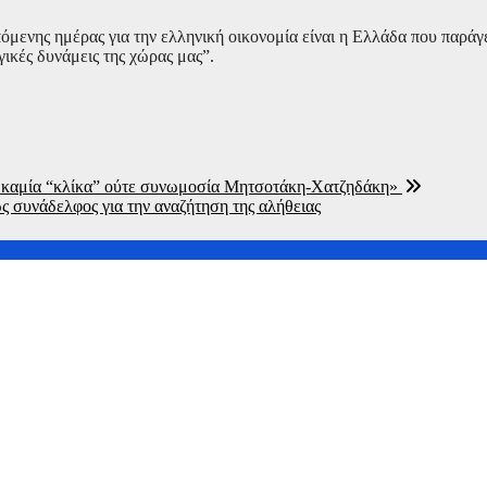
μενης ημέρας για την ελληνική οικονομία είναι η Ελλάδα που παράγει
γικές δυνάμεις της χώρας μας”.
ι καμία “κλίκα” ούτε συνωμοσία Μητσοτάκη-Χατζηδάκη»
ς συνάδελφος για την αναζήτηση της αλήθειας
την σίτηση του Νοσοκομείου Νικαίας”
τήσεις για το καλώδιο της ηλεκτρικής διασύνδεσης Ελλάδας-Κ