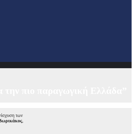
ια την πιο παραγωγική Ελλάδα”
νίσχυση των
δωρικάκος
,