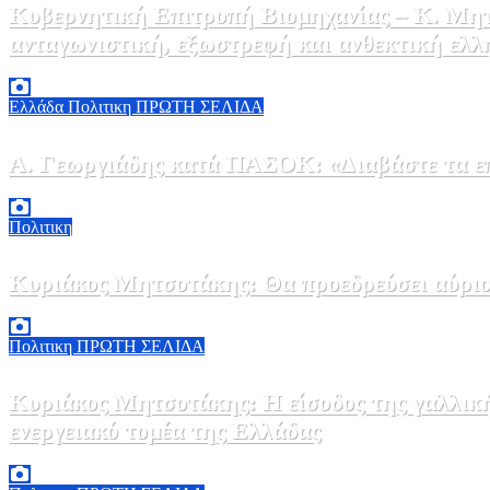
Κυβερνητική Επιτροπή Βιομηχανίας – Κ. Μητ
ανταγωνιστική, εξωστρεφή και ανθεκτική ελλ
6 Αυγούστου, 2026 14:00
0
Ελλάδα
Πολιτικη
ΠΡΩΤΗ ΣΕΛΙΔΑ
Α. Γεωργιάδης κατά ΠΑΣΟΚ: «Διαβάστε τα επί
6 Αυγούστου, 2026 13:02
0
Πολιτικη
Κυριάκος Μητσοτάκης: Θα προεδρεύσει αύριο
5 Αυγούστου, 2026 19:30
2
Πολιτικη
ΠΡΩΤΗ ΣΕΛΙΔΑ
Κυριάκος Μητσοτάκης: Η είσοδος της γαλλικ
ενεργειακό τομέα της Ελλάδας
5 Αυγούστου, 2026 18:40
1