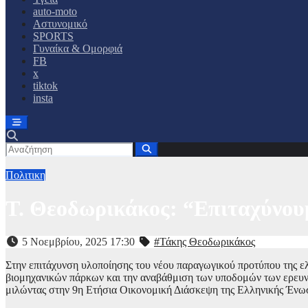
auto-moto
Αστυνομικό
SPORTS
Γυναίκα & Ομορφιά
FB
x
tiktok
insta
Πολιτικη
Τ. Θεοδωρικάκος: “Επιταχύνουμ
5 Νοεμβρίου, 2025 17:30
#Τάκης Θεοδωρικάκος
Στην επιτάχυνση υλοποίησης του νέου παραγωγικού προτύπου της ελ
βιομηχανικών πάρκων και την αναβάθμιση των υποδομών των ερευν
μιλώντας στην 9η Ετήσια Οικονομική Διάσκεψη της Ελληνικής Ένω