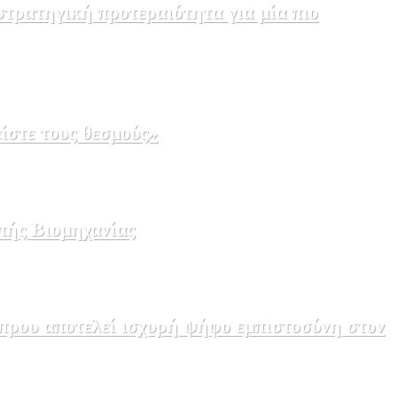
τρατηγική προτεραιότητα για μία πιο
ίστε τους θεσμούς»
πής Βιομηχανίας
πρου αποτελεί ισχυρή ψήφο εμπιστοσύνη στον