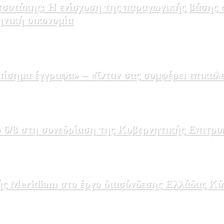
σοτάκης: Η ενίσχυση της παραγωγικής βάσης σ
ηνική οικονομία
σημα έγγραφα» – «Όταν σας συμφέρει επικαλε
 6/8 στη συνεδρίαση της Κυβερνητικής Επιτρο
ής Meridiam στο έργο διασύνδεσης Ελλάδας Κύ