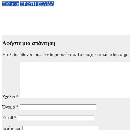
Πολιτικη
ΠΡΩΤΗ ΣΕΛΙΔΑ
Κυβερνητική Επιτροπή Βιομηχανίας – Κ. Μητσοτάκης: Η ενίσχυ
οικονομία
6 Αυγούστου, 2026 14:00
Αφήστε μια απάντηση
Η ηλ. διεύθυνση σας δεν δημοσιεύεται.
Τα υποχρεωτικά πεδία σημε
Σχόλιο
*
Όνομα
*
Email
*
Ιστότοπος