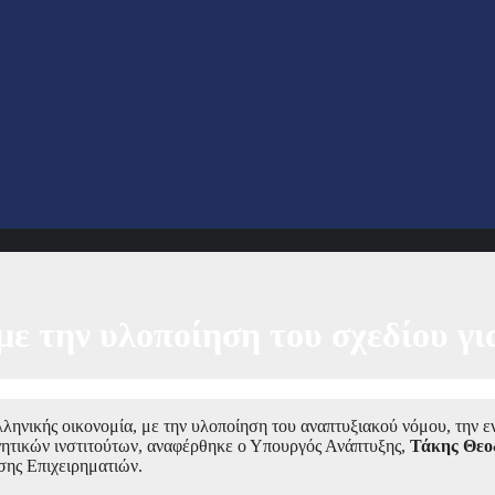
ε την υλοποίηση του σχεδίου γ
ληνικής οικονομία, με την υλοποίηση του αναπτυξιακού νόμου, την ε
ητικών ινστιτούτων, αναφέρθηκε ο Υπουργός Ανάπτυξης,
Τάκης Θεο
σης Επιχειρηματιών.