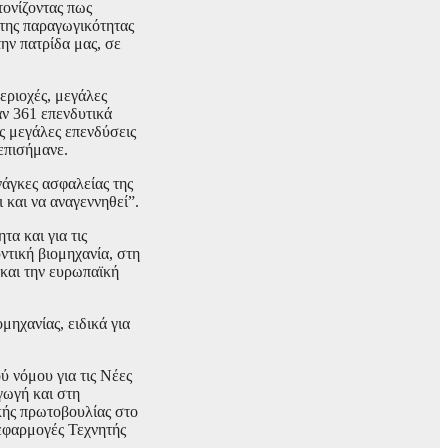
τονίζοντας πως
 της παραγωγικότητας
την πατρίδα μας, σε
εριοχές, μεγάλες
αν 361 επενδυτικά
ς μεγάλες επενδύσεις
επισήμανε.
νάγκες ασφαλείας της
 και να αναγεννηθεί”.
α και για τις
ντική βιομηχανία, στη
 και την ευρωπαϊκή
μηχανίας, ειδικά για
ύ νόμου για τις Νέες
γωγή και στη
κής πρωτοβουλίας στο
 εφαρμογές Τεχνητής