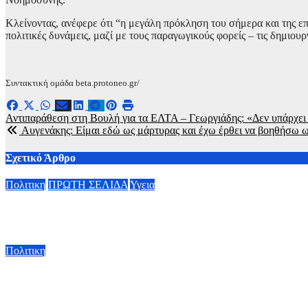
Κλείνοντας, ανέφερε ότι “η μεγάλη πρόκληση του σήμερα και της επό
πολιτικές δυνάμεις, μαζί με τους παραγωγικούς φορείς – τις δημιουρ
Συντακτική ομάδα beta.protoneo.gr/
Πλοήγηση
Αντιπαράθεση στη Βουλή για τα ΕΛΤΑ – Γεωργιάδης: «Δεν υπάρχε
Αυγενάκης: Είμαι εδώ ως μάρτυρας και έχω έρθει να βοηθήσω ω
άρθρων
Σχετικό Άρθρο
Πολιτικη
ΠΡΩΤΗ ΣΕΛΙΔΑ
Υγεια
Οργισμένη ανάρτηση Άδωνι Γεωργιάδη: “Κανένα προβλημα με 
7 Αυγούστου, 2026 11:30
Πολιτικη
Κ. Χατζηδάκης: «Πήγαν στον κάλαθο των αχρήστων οι αμφισβη
6 Αυγούστου, 2026 15:00