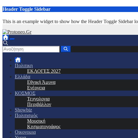
Μετάβαση
Header Toggle Sidebar
στο
περιεχόμενο
This is an example widget to show how the Header Toggle Sidebar lo
Πολιτικη
ΕΚΛΟΓΕΣ 2027
Ελλάδα
Εθνική Άμυνα
Ενέργεια
ΚΟΣΜΟΣ
Τεχνολογια
Περιβάλλον
Showbiz
Πολιτισμός
Μουσική
Κινηματογράφος
Οικονομια
Υγεια