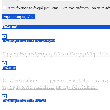
Αποθήκευσε το όνομά μου, email, και τον ιστότοπο μου σε αυτό
Πολιτική
Πολιτικη
ΠΡΩΤΗ ΣΕΛΙΔΑ
Υγεια
Οργισμένη ανάρτηση Άδωνι Γεωργιάδη: “Κανέ
7 Αυγούστου, 2026 11:30
0
Πολιτικη
Κ. Χατζηδάκης: «Πήγαν στον κάλαθο των αχρή
τη συμφωνία ΑΔΜΗΕ με την Meridiam»
6 Αυγούστου, 2026 15:00
0
Πολιτικη
ΠΡΩΤΗ ΣΕΛΙΔΑ