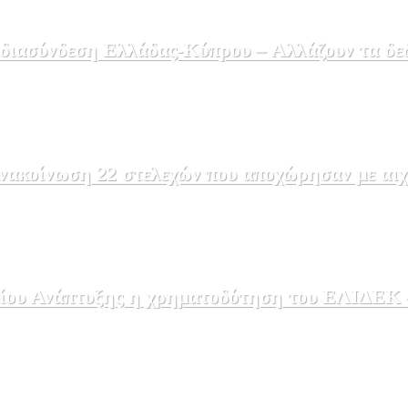
 διασύνδεση Ελλάδας-Κύπρου – Αλλάζουν τα δε
ακοίνωση 22 στελεχών που αποχώρησαν με αιχμέ
ου Ανάπτυξης η χρηματοδότηση του ΕΛΙΔΕΚ – 