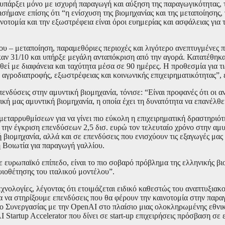
υπάρξει μόνο με ισχυρή παραγωγή και αύξηση της παραγωγικότητας, 
ήμανε επίσης ότι “η ενίσχυση της βιομηχανίας και της μεταποίησης,
νοτομία και την εξωστρέφεια είναι όροι ευημερίας και ασφάλειας για 
 – μεταποίηση, παραμεθόριες περιοχές και λιγότερο ανεπτυγμένες π
καν 31/10 και υπήρξε μεγάλη ανταπόκριση από την αγορά. Κατατέθηκ
ί με διαφάνεια και ταχύτητα μέσα σε 90 ημέρες. Η προθεσμία για τι
αγροδιατροφής, εξωστρέφειας και κοινωνικής επιχειρηματικότητας”, 
νδύσεις στην αμυντική βιομηχανία, τόνισε: “Είναι προφανές ότι οι α
ή μας αμυντική βιομηχανία, η οποία έχει τη δυνατότητα να επανέλθει
εταρρυθμίσεων για να γίνει πιο εύκολη η επιχειρηματική δραστηριότητ
την έγκριση επενδύσεων 2,5 δισ. ευρώ τον τελευταίο χρόνο στην αμυ
βιομηχανία, αλλά και σε επενδύσεις που ενισχύουν τις εξαγωγές μας
 Βοιωτία για παραγωγή γαλλίου.
 ευρωπαϊκό επίπεδο, είναι το πιο σοβαρό πρόβλημα της ελληνικής βιο
υιοθέτησης του ιταλικού μοντέλου”.
χνολογίες, λέγοντας ότι ετοιμάζεται ειδικό καθεστώς του αναπτυξιακο
α να στηρίξουμε επενδύσεις που θα φέρουν την καινοτομία στην παρα
ο Συνεργασίας με την OpenAI στο πλαίσιο μιας ολοκληρωμένης εθνι
Startup Accelerator που δίνει σε start-up επιχειρήσεις πρόσβαση σε