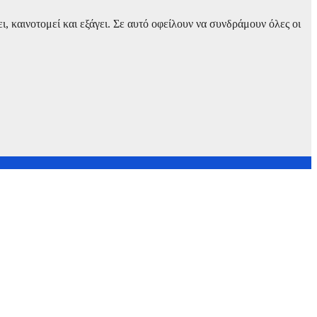
, καινοτομεί και εξάγει. Σε αυτό οφείλουν να συνδράμουν όλες οι
ύπρου μετά τη συμφωνία ΑΔΜΗΕ με την Meridiam»