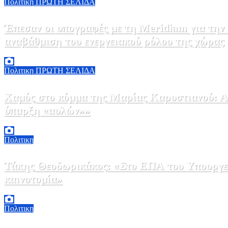
Πολιτικη
ΠΡΩΤΗ ΣΕΛΙΔΑ
Έπεσαν οι υπογραφές με τη Meridiam για την
αναβάθμιση του ενεργειακού ρόλου της χώρας
5 Αυγούστου, 2026 18:00
2
Πολιτικη
ΠΡΩΤΗ ΣΕΛΙΔΑ
Χαμός στο κόμμα της Μαρίας Καρυστιανού: Αν
ύπαρξη «αυλών»»
5 Αυγούστου, 2026 17:00
0
Πολιτικη
Τάκης Θεοδωρικάκος: «Στο ΕΠΑ του Υπουργεί
καινοτομία»
5 Αυγούστου, 2026 16:30
1
Πολιτικη