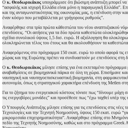
Ο
κ. Θεοδωρικάκος
υπογράμμισε ότι βιώσιμη ανάπτυξη μπορεί να 
“ασφαλής και ισχυρή Ελλάδα είναι μόνο η παραγωγική Ελλάδα”. Επισ
και της ανταγωνιστικότητας της οικονομίας μας, η επένδυση στην και
έναν κόσμο που μεταβάλλεται με γρήγορους ρυθμούς”.
Αναφέρθηκε στα τρία πρώτα κάθεστώτα του νέου αναπτυξιακού νόμου
επενδύσεις. “Οι αιτήσεις για τα δύο πρώτα καθεστώτα ολοκληρώθη
σχέδια συνολικού ύψους 1,5 δισ. ευρώ. Η αξιόλογηση θα ολοκληρωθε
ολοκληρώνεται τέλος του έτους και θα ακολουθήσουν τα καθεστώτα 
Αναφερόμενος στο πρόγραμμα 150 εκατ. ευρώ το οποίο αφορά τις επε
χώρας και της Ευρώπης πρέπει να συνδυαστούν με επενδύσεις στη δικ
Ο
κ. Θεοδωρικάκος
μίλησε επίσης για ένα εκτεταμένο πρόγραμμα μ
αναβαθμίσεις σε βιομηχανικά πάρκα σε όλη τη χώρα. Επισήμανε και 
ναυπηγική και ναυπηγοεπισκευαστική βιομηχανία, στη φαρμακευτική 
αυτονομία, όπως η στρατηγικού χαρακτήρα επένδυση της Metlen στη
Για το ζήτημα του ενεργειακού κόστους τόνισε πως “δίνουμε μάχη σε
τις ενεργοβόρες μονάδες” και προσέθεσε πως “έχω ταχθεί υπέρ της 
Ο Υπουργός Ανάπτυξης μίλησε επίσης για τις επενδύσεις στις νέες τε
Τεχνολογίες και την Τεχνητή Νοημοσύνη, ύψους 150 εκατ. ευρώ “γι
μικρομεσαία επιχειρηματικότητα”. Αναφέρθηκε επίσης στο Μνημόνι
πεδίο της Τεχνητής Νοημοσύνης, καθώς και στο πρόγραμμα Greek AI 
Νοημοσύνης.