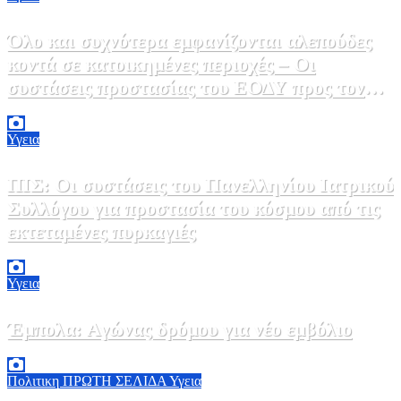
Όλο και συχνότερα εμφανίζονται αλεπούδες
κοντά σε κατοικημένες περιοχές – Οι
συστάσεις προστασίας του ΕΟΔΥ προς τον
κόσμο
9 Αυγούστου, 2026 11:00
0
Υγεια
ΠΙΣ: Οι συστάσεις του Πανελληνίου Ιατρικού
Συλλόγου για προστασία του κόσμου από τις
εκτεταμένες πυρκαγιές
8 Αυγούστου, 2026 18:00
0
Υγεια
Έμπολα: Αγώνας δρόμου για νέο εμβόλιο
7 Αυγούστου, 2026 23:00
0
Πολιτικη
ΠΡΩΤΗ ΣΕΛΙΔΑ
Υγεια