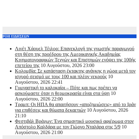
ΡΟΗ ΕΙΔΗΣΕΩΝ
Λινέτ Χάουελ Τέιλορ: Επανεκλογή της γνωστής παραγωγού
στη θέση της προέδρου της Αμερικανικής Ακαδημίας
Κινηματογραφικών Τεχνών και Επιστημών ενόψει της 100ής
επετείου της
10 Αυγούστου, 2026 23:00
Κολομβία: Σε κατάσταση έκτακτης ανάγκης η χώρα μετά τον
ισχυρό σεισμό με τους 100 και πλέον νεκρούς
10
Αυγούστου, 2026 22:41
Γυμναστική το καλοκαίρι – Πότε και πως πρέπει να
ασκούμαστε όταν η θερμοκρασία είναι στα ύψη
10
Αυγούστου, 2026 22:00
Τραμπ: Οι ΗΠΑ θα απαιτήσουν «αποζημιώσεις» από το Ιράν
για επιθέσεις και θύματα δεκαετιών
10 Αυγούστου, 2026
21:10
Φεστιβάλ Βράχων: Ένα σημαντικό μουσικό αφιέρωμα στον
Απόστολο Καλδάρα με τον Γιώργο Νταλάρα στις 5/9
10
Αυγούστου, 2026 21:00