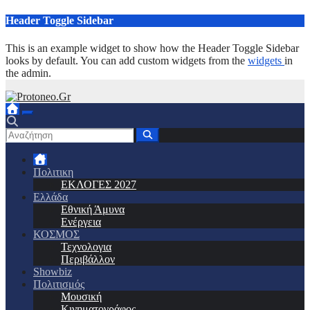
Μετάβαση
Header Toggle Sidebar
στο
περιεχόμενο
This is an example widget to show how the Header Toggle Sidebar
looks by default. You can add custom widgets from the
widgets
in
the admin.
Πολιτικη
ΕΚΛΟΓΕΣ 2027
Ελλάδα
Εθνική Άμυνα
Ενέργεια
ΚΟΣΜΟΣ
Τεχνολογια
Περιβάλλον
Showbiz
Πολιτισμός
Μουσική
Κινηματογράφος