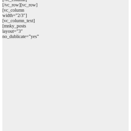
[/vc_row][vc_row]
[vc_column
width=”2/3″]
[vc_column_text]
[mnky_posts
layout=”3″
no_dublicate=”yes”