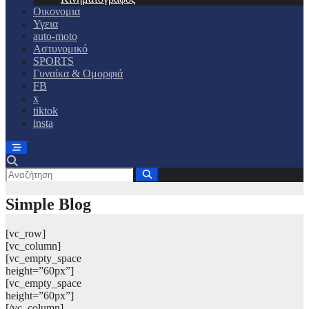
Οικονομια
Υγεια
auto-moto
Αστυνομικό
SPORTS
Γυναίκα & Ομορφιά
FB
x
tiktok
insta
Simple Blog
[vc_row]
[vc_column]
[vc_empty_space
height=”60px”]
[vc_empty_space
height=”60px”]
[/vc_column]