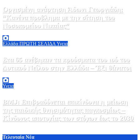
Οργισμένη ανάρτηση Άδωνι Γεωργιάδη:
“Κανένα προβλημα με την σίτηση του
Νοσοκομείου Νικαίας”
7 Αυγούστου, 2026 11:30
0
Ελλάδα
ΠΡΩΤΗ ΣΕΛΙΔΑ
Υγεια
Στα 65 ανέβηκαν τα κρούσματα του ιού του
Δυτικού Νείλου στην Ελλάδα – Έξι θάνατοι
6 Αυγούστου, 2026 09:45
0
Υγεια
BMJ: Επιβραδύνεται επικίνδυνα η μείωση
της παιδικής θνησιμότητας παγκοσμίως –
Κίνδυνος αποτυχίας των στόχων έως το 2030
5 Αυγούστου, 2026 21:00
3
Τελευταία Νέα