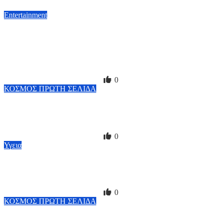
Entertainment
Λινέτ Χάουελ Τέιλορ: Επανεκλογή της γνωστής παραγωγού
στη θέση της προέδρου της Αμερικανικής Ακαδημίας
Κινηματογραφικών Τεχνών και Επιστημών ενόψει της 100ής
επετείου της
10 Αυγούστου, 2026 23:00
0
ΚΟΣΜΟΣ
ΠΡΩΤΗ ΣΕΛΙΔΑ
Κολομβία: Σε κατάσταση έκτακτης ανάγκης η χώρα μετά τον
ισχυρό σεισμό με τους 100 και πλέον νεκρούς
10 Αυγούστου, 2026 22:41
0
Υγεια
Γυμναστική το καλοκαίρι – Πότε και πως πρέπει να
ασκούμαστε όταν η θερμοκρασία είναι στα ύψη
10 Αυγούστου, 2026 22:00
0
ΚΟΣΜΟΣ
ΠΡΩΤΗ ΣΕΛΙΔΑ