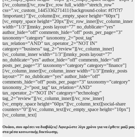
[/vc_column][/vc_row][vc_row full_width=”stretch_row”
css=”.vc_custom_1445336271411{background-color: #f7f7f7
!important;}”][vc_column][vc_empty_space height=”60px”]
[vc_empty_space height=”20px”][vc_row_inner][vc_column_inner
width=”1/3″][mnky_posts layout=”7″ no_dublicate=”yes”
author_hide=”off” comments_hide=”off” posts_per_page=”3″
taxonomy=”category” taxonomy_2=”post_tag”
tax_relation=”AND” tax_operator_2=”NOT IN”
category=”business” tag_2=”review”][/vc_column_inner]
[vc_column_inner width=”1/3″][mnky_posts layout=”7″
no_dublicate=”yes” author_hide=”off” comments_hide=”off”
posts_per_page=”3″ taxonomy=”category” category=”finance”]
[/vc_column_inner][vc_column_inner width=”1/3″][mnky_posts
layout=”7″ no_dublicate=”yes” author_hide=”off”
comments_hide=”off” posts_per_page=”3″ taxonomy=”category”
taxonomy_2=”post_tag” tax_relation=”AND”
tax_operator_2=”NOT IN” category=”technology”
tag_2=”review”][/vc_column_inner][/vc_row_inner]
[vc_empty_space height=”60px”][vc_column_text][social-share
counters=”0″][/vc_column_text][vc_empty_space height=”10px”]
[vc_column_text]
Ουάου, σου αρέσει να διαβάζεις! Αφιερώστε λίγο χρόνο για να έρθετε μαζί μας
στα μέσα κοινωνικής δικτύωσης.