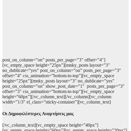
post_on_column=”on” posts_per_page=”3″ offset=”4″]
[vc_empty_space height=”25px”][mnky_posts layout=”3″
no_dublicate=”yes” post_on_column=”on” posts_per_page=”3″
offset=”4″ css_animation=”bottom-to-top”][vc_empty_space
height=”25px”][mnky_posts layout=”3″ no_dublicate=”yes”
post_on_column=”on” show_post_date=”1″ posts_per_page=”3″
offset=”3″ css_animation=”bottom-to-top”][vc_empty_space
height=”60px”][/vc_column_text][/vc_column][vc_column
width=”1/3″ el_class=”sticky-container”][vc_column_text]
Οι Δημοφιλέστερες Αναρτήσεις μας
[/vc_column_text][vc_empty_space height=”40px”]
[vc_empty_space height=”60px”][vc_empty_space height=”20px”]