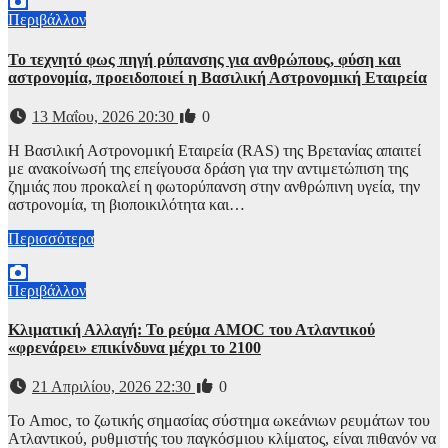
Περιβάλλον
Το τεχνητό φως πηγή ρύπανσης για ανθρώπους, φύση και
αστρονομία, προειδοποιεί η Βασιλική Αστρονομική Εταιρεία
13 Μαΐου, 2026 20:30
0
Η Βασιλική Αστρονομική Εταιρεία (RAS) της Βρετανίας απαιτεί
με ανακοίνωσή της επείγουσα δράση για την αντιμετώπιση της
ζημιάς που προκαλεί η φωτορύπανση στην ανθρώπινη υγεία, την
αστρονομία, τη βιοποικιλότητα και…
Περισσότερα
Περιβάλλον
Κλιματική Αλλαγή: Το ρεύμα AMOC του Ατλαντικού
«φρενάρει» επικίνδυνα μέχρι το 2100
21 Απριλίου, 2026 22:30
0
Το Amoc, το ζωτικής σημασίας σύστημα ωκεάνιων ρευμάτων του
Ατλαντικού, ρυθμιστής του παγκόσμιου κλίματος, είναι πιθανόν να