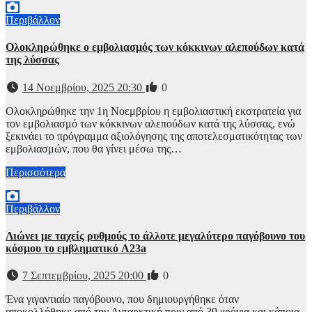
Περιβάλλον
Ολοκληρώθηκε ο εμβολιασμός των κόκκινων αλεπούδων κατά
της λύσσας
14 Νοεμβρίου, 2025 20:30
0
Ολοκληρώθηκε την 1η Νοεμβρίου η εμβολιαστική εκστρατεία για
τον εμβολιασμό των κόκκινων αλεπούδων κατά της λύσσας, ενώ
ξεκινάει το πρόγραμμα αξιολόγησης της αποτελεσματικότητας των
εμβολιασμών, που θα γίνει μέσω της…
Περισσότερα
Περιβάλλον
Λιώνει με ταχείς ρυθμούς το άλλοτε μεγαλύτερο παγόβουνο του
κόσμου το εμβληματικό A23a
7 Σεπτεμβρίου, 2025 20:00
0
Ένα γιγαντιαίο παγόβουνο, που δημιουργήθηκε όταν
αποκολλήθηκε από την Ανταρκτική πριν από 39 χρόνια και κάποια