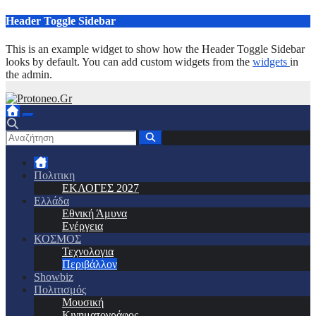
Μετάβαση
Header Toggle Sidebar
στο
περιεχόμενο
This is an example widget to show how the Header Toggle Sidebar
looks by default. You can add custom widgets from the
widgets
in
the admin.
Πολιτικη
ΕΚΛΟΓΕΣ 2027
Ελλάδα
Εθνική Άμυνα
Ενέργεια
ΚΟΣΜΟΣ
Τεχνολογια
Περιβάλλον
Showbiz
Πολιτισμός
Μουσική
Κινηματογράφος