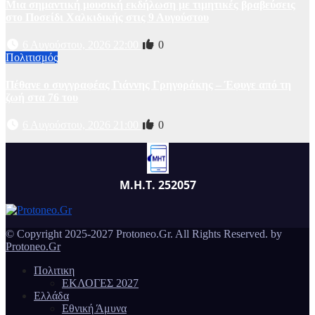
Μια σημαντική μουσική εκδήλωση με τιμητικές βραβεύσεις
στο Ποσείδι Χαλκιδικής στις 9 Αυγούστου
6 Αυγούστου, 2026 22:00
0
Πολιτισμός
Πέθανε ο συγγραφέας Γιάννης Γρηγοράκης – Έφυγε από τη
ζωή στα 76 του
6 Αυγούστου, 2026 21:00
0
Μ.Η.Τ. 252057
© Copyright 2025-2027 Protoneo.Gr. All Rights Reserved. by
Protoneo.Gr
Πολιτικη
ΕΚΛΟΓΕΣ 2027
Ελλάδα
Εθνική Άμυνα