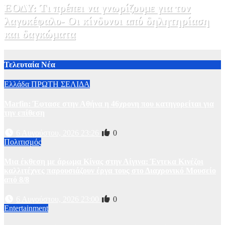
ΕΟΔΥ: Τι πρέπει να γνωρίζουμε για τον
λαγοκέφαλο- Οι κίνδυνοι από δηλητηρίαση
και δαγκώματα
31 Ιουλίου, 2026 21:08
1
Τελευταία Νέα
Ελλάδα
ΠΡΩΤΗ ΣΕΛΙΔΑ
Marfin: Έφτασε στην Αθήνα η 46χρονη που κατηγορείται για
την επίθεση
6 Αυγούστου, 2026 23:26
0
Πολιτισμός
Μια έκθεση με άρωμα Κίνας στην Αίγινα: Έντεκα Κινέζοι
καλλιτέχνες παρουσιάζουν έργα τους στο Διαχρονικό Μουσείο
από 8/8
6 Αυγούστου, 2026 23:00
0
Entertainment