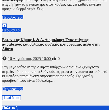
στιγμή ήταν το μεγαλύτερο στον κόσμο, λιώνει καθώς κινείται
προς πιο θερμά νερά. Στις…
Περισσότερα
Περιβάλλον
Βοτανικός Κήπος Ι. & Α. Διομήδους: Ένας επίγειος
παράδεισος και θύλακας φυσικής κληρονομιάς μέσα στην
Αθήνα
16 Αυγούστου, 2025 16:00
0
Στη μεγαλούπολη της Αθήνας υπάρχουν ορισμένα ξεχωριστά
σημεία, τόποι που αποτελούν οάσεις μέσα στον πυκνό αστικό ιστό
κι ωστόσο παραμένουν απρόσιτα σε πολλούς. Όχι γιατί η
πρόσβασή τους είναι δύσκολη,…
Περισσότερα
Load More
Πολιτική