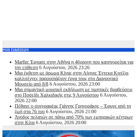
ΡΟΗ ΕΙΔΗΣΕΩΝ
Marfin: Έφτασε στην Αθήνα η 46χρονη που κατηγορείται για
την επίθεση
6 Αυγούστου, 2026 23:26
Μια έκθεση με άρωμα Κίνας στην Αίγινα: Έντεκα Κινέζοι
καλλιτέχνες παρουσιάζουν έργα τους στο Διαχρονικό
Μουσείο από 8/8
6 Αυγούστου, 2026 23:00
Μια σημαντική μουσική εκδήλωση με τιμητικές βραβεύσεις
στο Ποσείδι Χαλκιδικής στις 9 Αυγούστου
6 Αυγούστου,
2026 22:00
Πέθανε ο συγγραφέας Γιάννης Γρηγοράκης – Έφυγε από τη
ζωή στα 76 του
6 Αυγούστου, 2026 21:00
Άνοδος πελατών σε πάνω από 70% των εμπορικών κέντρων
στην Κίνα
6 Αυγούστου, 2026 20:00