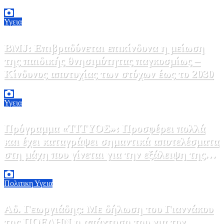
6 Αυγούστου, 2026 09:45
0
Υγεια
BMJ: Επιβραδύνεται επικίνδυνα η μείωση
της παιδικής θνησιμότητας παγκοσμίως –
Κίνδυνος αποτυχίας των στόχων έως το 2030
5 Αυγούστου, 2026 21:00
3
Υγεια
Πρόγραμμα «ΤΙΤΥΟΣ»: Προσφέρει πολλά
και έχει καταγράψει σημαντικά αποτελέσματα
στη μάχη που γίνεται για την εξάλειψη της
ηπατίτιδας C
3 Αυγούστου, 2026 12:00
1
Πολιτικη
Υγεια
Αδ. Γεωργιάδης: Με δήλωση του Γιαννάκου
της ΠΟΕΔΗΝ η απάντηση του για τον