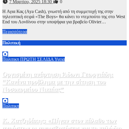
7 Μαρτίου, 2025 18:30
0
Η Αγια Κας (Aya Cash), γνωστή από τη συμμετοχή της στην
τηλεοπτική σειρά «The Boys» θα κάνει το ντεμπούτο της στο West
End του Λονδίνου στην υποψήφια για βραβείο Olivier…
Περισσότερα
Πολιτική
Πολιτικη
ΠΡΩΤΗ ΣΕΛΙΔΑ
Υγεια
Οργισμένη ανάρτηση Άδωνι Γεωργιάδη:
“Κανένα προβλημα με την σίτηση του
Νοσοκομείου Νικαίας”
7 Αυγούστου, 2026 11:30
0
Πολιτικη
Κ. Χατζηδάκης: «Πήγαν στον κάλαθο των
αχρήστων οι αμφισβητήσεις για το καλώδιο