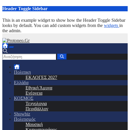
Μετάβαση
Header Toggle Sidebar
στο
περιεχόμενο
This is an example widget to show how the Header Toggle Sidebar
looks by default. You can add custom widgets from the
widgets
in
the admin.
Πολιτικη
ΕΚΛΟΓΕΣ 2027
Ελλάδα
Εθνική Άμυνα
Ενέργεια
ΚΟΣΜΟΣ
Τεχνολογια
Περιβάλλον
Showbiz
Πολιτισμός
Μουσική
Κινηματογράφος