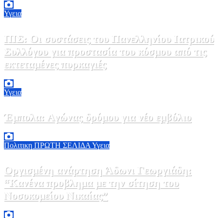
Υγεια
ΠΙΣ: Οι συστάσεις του Πανελληνίου Ιατρικού
Συλλόγου για προστασία του κόσμου από τις
εκτεταμένες πυρκαγιές
8 Αυγούστου, 2026 18:00
0
Υγεια
Έμπολα: Αγώνας δρόμου για νέο εμβόλιο
7 Αυγούστου, 2026 23:00
0
Πολιτικη
ΠΡΩΤΗ ΣΕΛΙΔΑ
Υγεια
Οργισμένη ανάρτηση Άδωνι Γεωργιάδη:
“Κανένα προβλημα με την σίτηση του
Νοσοκομείου Νικαίας”
7 Αυγούστου, 2026 11:30
0