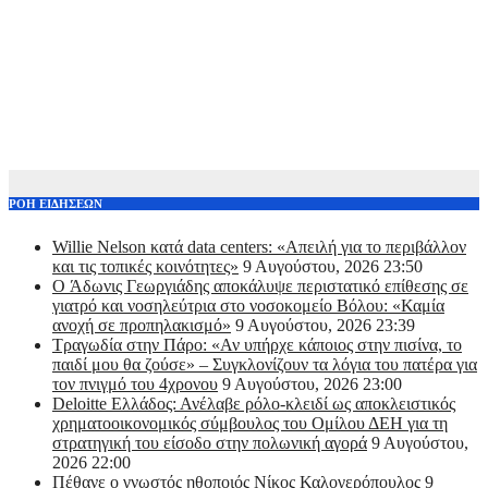
ΡΟΗ ΕΙΔΗΣΕΩΝ
Willie Nelson κατά data centers: «Απειλή για το περιβάλλον
και τις τοπικές κοινότητες»
9 Αυγούστου, 2026 23:50
O Άδωνις Γεωργιάδης αποκάλυψε περιστατικό επίθεσης σε
γιατρό και νοσηλεύτρια στο νοσοκομείο Βόλου: «Καμία
ανοχή σε προπηλακισμό»
9 Αυγούστου, 2026 23:39
Τραγωδία στην Πάρο: «Αν υπήρχε κάποιος στην πισίνα, το
παιδί μου θα ζούσε» – Συγκλονίζουν τα λόγια του πατέρα για
τον πνιγμό του 4χρονου
9 Αυγούστου, 2026 23:00
Deloitte Ελλάδος: Ανέλαβε ρόλο-κλειδί ως αποκλειστικός
χρηματοοικονομικός σύμβουλος του Ομίλου ΔΕΗ για τη
στρατηγική του είσοδο στην πολωνική αγορά
9 Αυγούστου,
2026 22:00
Πέθανε ο γνωστός ηθοποιός Νίκος Καλογερόπουλος
9