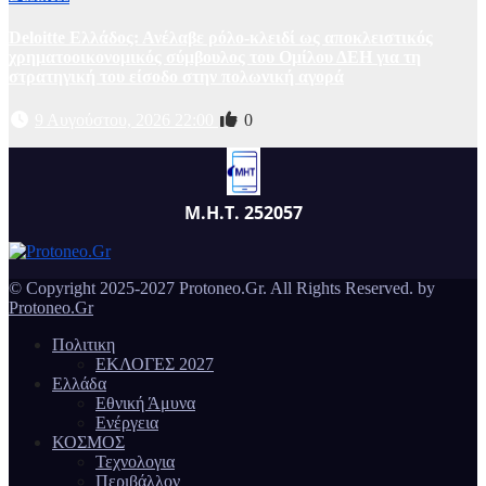
Deloitte Ελλάδος: Ανέλαβε ρόλο-κλειδί ως αποκλειστικός
χρηματοοικονομικός σύμβουλος του Ομίλου ΔΕΗ για τη
στρατηγική του είσοδο στην πολωνική αγορά
9 Αυγούστου, 2026 22:00
0
Μ.Η.Τ. 252057
© Copyright 2025-2027 Protoneo.Gr. All Rights Reserved. by
Protoneo.Gr
Πολιτικη
ΕΚΛΟΓΕΣ 2027
Ελλάδα
Εθνική Άμυνα
Ενέργεια
ΚΟΣΜΟΣ
Τεχνολογια
Περιβάλλον