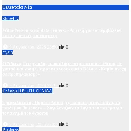
Τελευταία Νέα
Showbiz
Willie Nelson κατά data centers: «Απειλή για το περιβάλλον
και τις τοπικές κοινότητες»
9 Αυγούστου, 2026 23:50
0
Υγεια
O Άδωνις Γεωργιάδης αποκάλυψε περιστατικό επίθεσης σε
γιατρό και νοσηλεύτρια στο νοσοκομείο Βόλου: «Καμία ανοχή
σε προπηλακισμό»
9 Αυγούστου, 2026 23:39
0
Ελλάδα
ΠΡΩΤΗ ΣΕΛΙΔΑ
Τραγωδία στην Πάρο: «Αν υπήρχε κάποιος στην πισίνα, το
παιδί μου θα ζούσε» – Συγκλονίζουν τα λόγια του πατέρα για
τον πνιγμό του 4χρονου
9 Αυγούστου, 2026 23:00
0
Business