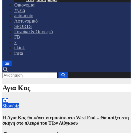
Οικονομια
Υγεια
auto-moto
Αστυνομικό
SPORTS
Γυναίκα & Ομορφιά
FB
x
tiktok
insta
Αγια Κας
Showbiz
H Αγια Κας θα κάνει ντεμπούτο στο West End – Θα παίξει στη
σκηνή στο πλευρό του Τζον Λίθγκοου