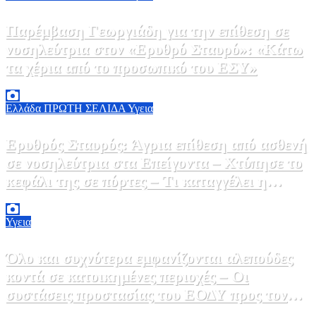
Παρέμβαση Γεωργιάδη για την επίθεση σε
νοσηλεύτρια στον «Ερυθρό Σταυρό»: «Κάτω
τα χέρια από το προσωπικό του ΕΣΥ»
9 Αυγούστου, 2026 15:28
0
Ελλάδα
ΠΡΩΤΗ ΣΕΛΙΔΑ
Υγεια
Ερυθρός Σταυρός: Άγρια επίθεση από ασθενή
σε νοσηλεύτρια στα Επείγοντα – Χτύπησε το
κεφάλι της σε πόρτες – Τι καταγγέλει η
ΠΟΕΔΗΝ
9 Αυγούστου, 2026 11:15
0
Υγεια
Όλο και συχνότερα εμφανίζονται αλεπούδες
κοντά σε κατοικημένες περιοχές – Οι
συστάσεις προστασίας του ΕΟΔΥ προς τον
κόσμο
9 Αυγούστου, 2026 11:00
0