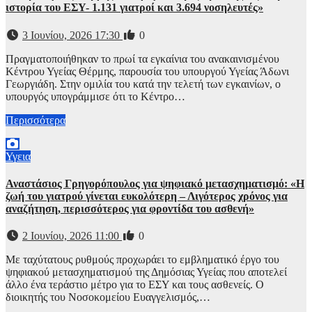
ιστορία του ΕΣΥ- 1.131 γιατροί και 3.694 νοσηλευτές»
3 Ιουνίου, 2026 17:30
0
Πραγματοποιήθηκαν το πρωί τα εγκαίνια του ανακαινισμένου
Κέντρου Υγείας Θέρμης, παρουσία του υπουργού Υγείας Άδωνι
Γεωργιάδη. Στην ομιλία του κατά την τελετή των εγκαινίων, ο
υπουργός υπογράμμισε ότι το Κέντρο…
Περισσότερα
Υγεια
Αναστάσιος Γρηγορόπουλος για ψηφιακό μετασχηματισμό: «Η
ζωή του γιατρού γίνεται ευκολότερη – Λιγότερος χρόνος για
αναζήτηση, περισσότερος για φροντίδα του ασθενή»
2 Ιουνίου, 2026 11:00
0
Με ταχύτατους ρυθμούς προχωράει το εμβληματικό έργο του
ψηφιακού μετασχηματισμού της Δημόσιας Υγείας που αποτελεί
άλλο ένα τεράστιο μέτρο για το ΕΣΥ και τους ασθενείς. Ο
διοικητής του Νοσοκομείου Ευαγγελισμός,…