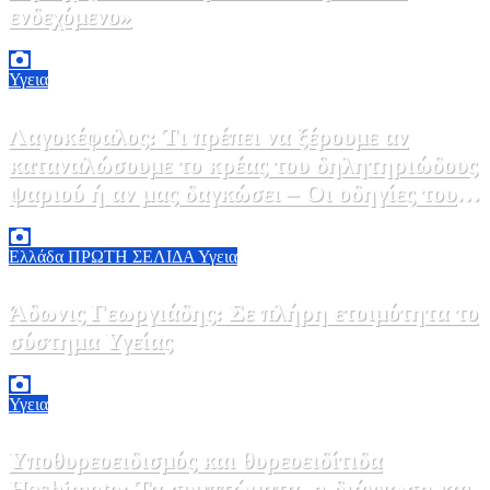
ενδεχόμενο»
2 Αυγούστου, 2026 14:37
2
Υγεια
Λαγοκέφαλος: Τι πρέπει να ξέρουμε αν
καταναλώσουμε το κρέας του δηλητηριώδους
ψαριού ή αν μας δαγκώσει – Οι οδηγίες του
ΕΟΔΥ
2 Αυγούστου, 2026 13:00
1
Ελλάδα
ΠΡΩΤΗ ΣΕΛΙΔΑ
Υγεια
Άδωνις Γεωργιάδης: Σε πλήρη ετοιμότητα το
σύστημα Υγείας
2 Αυγούστου, 2026 11:49
1
Υγεια
Υποθυρεοειδισμός και θυρεοειδίτιδα
Hashimoto: Τα συμπτώματα, η διάγνωση και