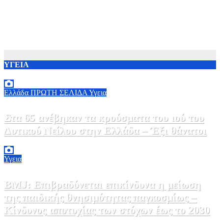
ΥΓΕΙΑ
Ελλάδα
ΠΡΩΤΗ ΣΕΛΙΔΑ
Υγεια
Στα 65 ανέβηκαν τα κρούσματα του ιού του
Δυτικού Νείλου στην Ελλάδα – Έξι θάνατοι
6 Αυγούστου, 2026 09:45
0
Υγεια
BMJ: Επιβραδύνεται επικίνδυνα η μείωση
της παιδικής θνησιμότητας παγκοσμίως –
Κίνδυνος αποτυχίας των στόχων έως το 2030