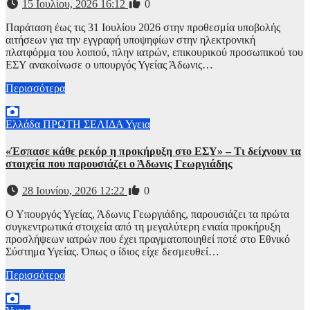
15 Ιουλίου, 2026 16:12
0
Παράταση έως τις 31 Ιουλίου 2026 στην προθεσμία υποβολής
αιτήσεων για την εγγραφή υποψηφίων στην ηλεκτρονική
πλατφόρμα του λοιπού, πλην ιατρών, επικουρικού προσωπικού του
ΕΣΥ ανακοίνωσε ο υπουργός Υγείας Άδωνις…
Περισσότερα
Ελλάδα
ΠΡΩΤΗ ΣΕΛΙΔΑ
Υγεια
«Έσπασε κάθε ρεκόρ η προκήρυξη στο ΕΣΥ» – Τι δείχνουν τα
στοιχεία που παρουσιάζει ο Άδωνις Γεωργιάδης
28 Ιουνίου, 2026 12:22
0
Ο Υπουργός Υγείας, Άδωνις Γεωργιάδης, παρουσιάζει τα πρώτα
συγκεντρωτικά στοιχεία από τη μεγαλύτερη ενιαία προκήρυξη
προσλήψεων ιατρών που έχει πραγματοποιηθεί ποτέ στο Εθνικό
Σύστημα Υγείας. Όπως ο ίδιος είχε δεσμευθεί…
Περισσότερα