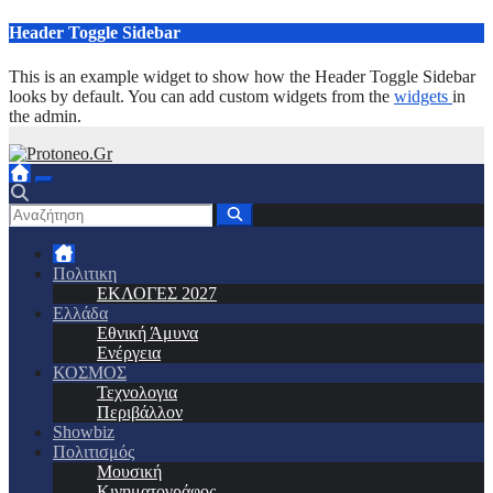
Μετάβαση
Header Toggle Sidebar
στο
περιεχόμενο
This is an example widget to show how the Header Toggle Sidebar
looks by default. You can add custom widgets from the
widgets
in
the admin.
Πολιτικη
ΕΚΛΟΓΕΣ 2027
Ελλάδα
Εθνική Άμυνα
Ενέργεια
ΚΟΣΜΟΣ
Τεχνολογια
Περιβάλλον
Showbiz
Πολιτισμός
Μουσική
Κινηματογράφος