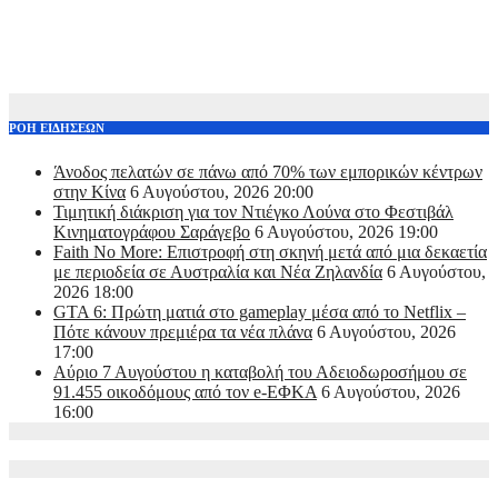
ΡΟΗ ΕΙΔΗΣΕΩΝ
Άνοδος πελατών σε πάνω από 70% των εμπορικών κέντρων
στην Κίνα
6 Αυγούστου, 2026 20:00
Τιμητική διάκριση για τον Ντιέγκο Λούνα στο Φεστιβάλ
Κινηματογράφου Σαράγεβο
6 Αυγούστου, 2026 19:00
Faith No More: Επιστροφή στη σκηνή μετά από μια δεκαετία
με περιοδεία σε Αυστραλία και Νέα Ζηλανδία
6 Αυγούστου,
2026 18:00
GTA 6: Πρώτη ματιά στο gameplay μέσα από το Netflix –
Πότε κάνουν πρεμιέρα τα νέα πλάνα
6 Αυγούστου, 2026
17:00
Αύριο 7 Αυγούστου η καταβολή του Αδειοδωροσήμου σε
91.455 οικοδόμους από τον e-ΕΦΚΑ
6 Αυγούστου, 2026
16:00