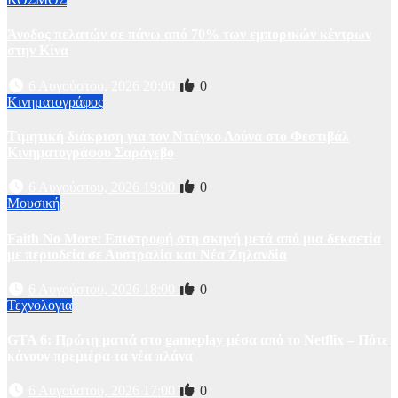
Άνοδος πελατών σε πάνω από 70% των εμπορικών κέντρων
στην Κίνα
6 Αυγούστου, 2026 20:00
0
Κινηματογράφος
Τιμητική διάκριση για τον Ντιέγκο Λούνα στο Φεστιβάλ
Κινηματογράφου Σαράγεβο
6 Αυγούστου, 2026 19:00
0
Μουσική
Faith No More: Επιστροφή στη σκηνή μετά από μια δεκαετία
με περιοδεία σε Αυστραλία και Νέα Ζηλανδία
6 Αυγούστου, 2026 18:00
0
Τεχνολογια
GTA 6: Πρώτη ματιά στο gameplay μέσα από το Netflix – Πότε
κάνουν πρεμιέρα τα νέα πλάνα
6 Αυγούστου, 2026 17:00
0