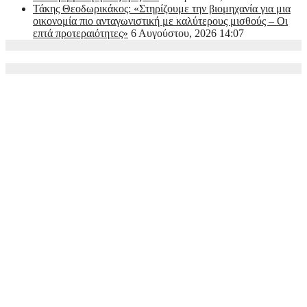
Τάκης Θεοδωρικάκος: «Στηρίζουμε την βιομηχανία για μια
οικονομία πιο ανταγωνιστική με καλύτερους μισθούς – Οι
επτά προτεραιότητες»
6 Αυγούστου, 2026 14:07