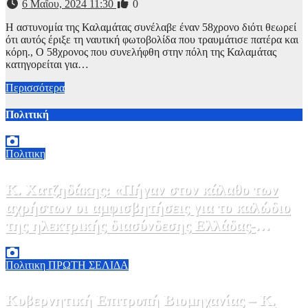
6 Μαΐου, 2024 11:30
0
Η αστυνομία της Καλαμάτας συνέλαβε έναν 58χρονο διότι θεωρεί
ότι αυτός έριξε τη ναυτική φωτοβολίδα που τραυμάτισε πατέρα και
κόρη., Ο 58χρονος που συνελήφθη στην πόλη της Καλαμάτας
κατηγορείται για…
Περισσότερα
Πολιτική
Πολιτικη
Κ. Χατζηδάκης: «Πήγαν στον κάλαθο των
αχρήστων οι αμφισβητήσεις για το καλώδιο
της ηλεκτρικής διασύνδεσης Ελλάδας-
Κύπρου μετά τη συμφωνία ΑΔΜΗΕ με την
6 Αυγούστου, 2026 15:00
0
Meridiam»
Πολιτικη
ΠΡΩΤΗ ΣΕΛΙΔΑ
Κυβερνητική Επιτροπή Βιομηχανίας – Κ.