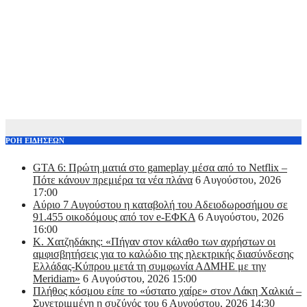
ΡΟΗ ΕΙΔΗΣΕΩΝ
GTA 6: Πρώτη ματιά στο gameplay μέσα από το Netflix –
Πότε κάνουν πρεμιέρα τα νέα πλάνα
6 Αυγούστου, 2026
17:00
Αύριο 7 Αυγούστου η καταβολή του Αδειοδωροσήμου σε
91.455 οικοδόμους από τον e-ΕΦΚΑ
6 Αυγούστου, 2026
16:00
Κ. Χατζηδάκης: «Πήγαν στον κάλαθο των αχρήστων οι
αμφισβητήσεις για το καλώδιο της ηλεκτρικής διασύνδεσης
Ελλάδας-Κύπρου μετά τη συμφωνία ΑΔΜΗΕ με την
Meridiam»
6 Αυγούστου, 2026 15:00
Πλήθος κόσμου είπε το «ύστατο χαίρε» στον Λάκη Χαλκιά –
Συνετριμμένη η συζύγός του
6 Αυγούστου, 2026 14:30