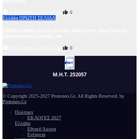
Meridiam»
6 Αυγούστου, 2026 15:00
0
Ελλάδα
ΠΡΩΤΗ ΣΕΛΙΔΑ
Πλήθος κόσμου είπε το «ύστατο χαίρε» στον Λάκη Χαλκιά –
Συνετριμμένη η συζύγός του
6 Αυγούστου, 2026 14:30
0
Μ.Η.Τ. 252057
© Copyright 2025-2027 Protoneo.Gr. All Rights Reserved. by
Protoneo.Gr
Πολιτικη
ΕΚΛΟΓΕΣ 2027
Ελλάδα
Εθνική Άμυνα
Ενέργεια