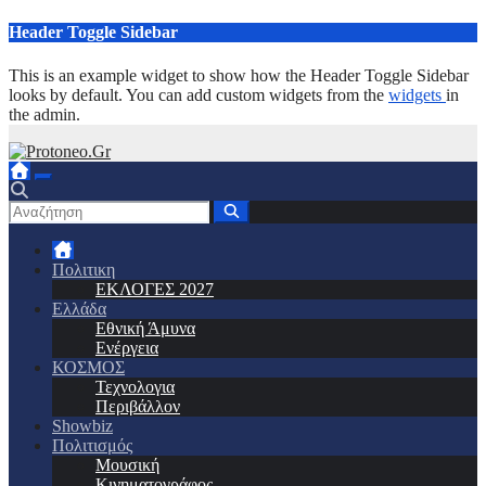
Μετάβαση
Header Toggle Sidebar
στο
περιεχόμενο
This is an example widget to show how the Header Toggle Sidebar
looks by default. You can add custom widgets from the
widgets
in
the admin.
Πολιτικη
ΕΚΛΟΓΕΣ 2027
Ελλάδα
Εθνική Άμυνα
Ενέργεια
ΚΟΣΜΟΣ
Τεχνολογια
Περιβάλλον
Showbiz
Πολιτισμός
Μουσική
Κινηματογράφος