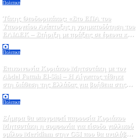
Πολιτικη
Τάκης Θεοδωρικάκος: «Στο ΕΠΑ του
Υπουργείου Ανάπτυξης η χρηματοδότηση του
ΕΛΙΔΕΚ – Στήριξη με πράξεις σε έρευνα και
καινοτομία»
5 Αυγούστου, 2026 16:30
1
Πολιτικη
Επικοινωνία Κυριάκου Μητσοτάκη με τον
Abdel Fattah El-Sisi – Η Αίγυπτος τέθηκε
στη διάθεση της Ελλάδας για βοήθεια στις
φωτιές
5 Αυγούστου, 2026 15:58
1
Πολιτικη
Σήμερα θα υπογραφεί παρουσία Κυριάκου
Μητσοτάκη η συμφωνία για είσοδο γαλλικού
ομίλου Meridiam στην GSI που θα αναλάβει