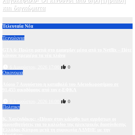
και δαγκώματα
31 Ιουλίου, 2026 21:08
1
Τελευταία Νέα
Τεχνολογια
GTA 6: Πρώτη ματιά στο gameplay μέσα από το Netflix – Πότε
κάνουν πρεμιέρα τα νέα πλάνα
6 Αυγούστου, 2026 17:00
0
Οικονομια
Αύριο 7 Αυγούστου η καταβολή του Αδειοδωροσήμου σε
91.455 οικοδόμους από τον e-ΕΦΚΑ
6 Αυγούστου, 2026 16:00
0
Πολιτικη
Κ. Χατζηδάκης: «Πήγαν στον κάλαθο των αχρήστων οι
αμφισβητήσεις για το καλώδιο της ηλεκτρικής διασύνδεσης
Ελλάδας-Κύπρου μετά τη συμφωνία ΑΔΜΗΕ με την