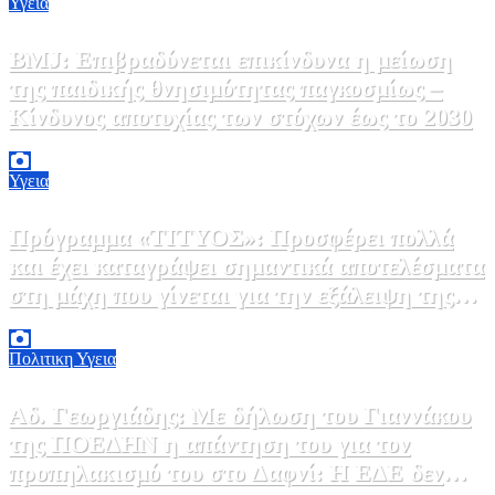
Υγεια
BMJ: Επιβραδύνεται επικίνδυνα η μείωση
της παιδικής θνησιμότητας παγκοσμίως –
Κίνδυνος αποτυχίας των στόχων έως το 2030
5 Αυγούστου, 2026 21:00
3
Υγεια
Πρόγραμμα «ΤΙΤΥΟΣ»: Προσφέρει πολλά
και έχει καταγράψει σημαντικά αποτελέσματα
στη μάχη που γίνεται για την εξάλειψη της
ηπατίτιδας C
3 Αυγούστου, 2026 12:00
1
Πολιτικη
Υγεια
Αδ. Γεωργιάδης: Με δήλωση του Γιαννάκου
της ΠΟΕΔΗΝ η απάντηση του για τον
προπηλακισμό του στο Δαφνί: Η ΕΔΕ δεν