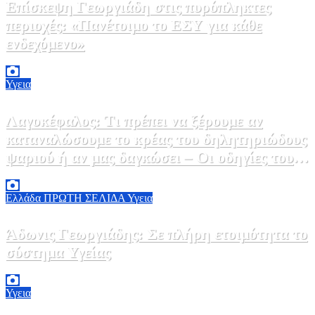
Επίσκεψη Γεωργιάδη στις πυρόπληκτες
περιοχές: «Πανέτοιμο το ΕΣΥ για κάθε
ενδεχόμενο»
2 Αυγούστου, 2026 14:37
2
Υγεια
Λαγοκέφαλος: Τι πρέπει να ξέρουμε αν
καταναλώσουμε το κρέας του δηλητηριώδους
ψαριού ή αν μας δαγκώσει – Οι οδηγίες του
ΕΟΔΥ
2 Αυγούστου, 2026 13:00
1
Ελλάδα
ΠΡΩΤΗ ΣΕΛΙΔΑ
Υγεια
Άδωνις Γεωργιάδης: Σε πλήρη ετοιμότητα το
σύστημα Υγείας
2 Αυγούστου, 2026 11:49
1
Υγεια