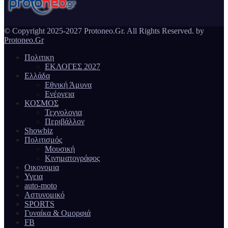
© Copyright 2025-2027 Protoneo.Gr. All Rights Reserved. by
Protoneo.Gr
Πολιτικη
ΕΚΛΟΓΕΣ 2027
Ελλάδα
Εθνική Άμυνα
Ενέργεια
ΚΟΣΜΟΣ
Τεχνολογια
Περιβάλλον
Showbiz
Πολιτισμός
Μουσική
Κινηματογράφος
Οικονομια
Υγεια
auto-moto
Αστυνομικό
SPORTS
Γυναίκα & Ομορφιά
FB