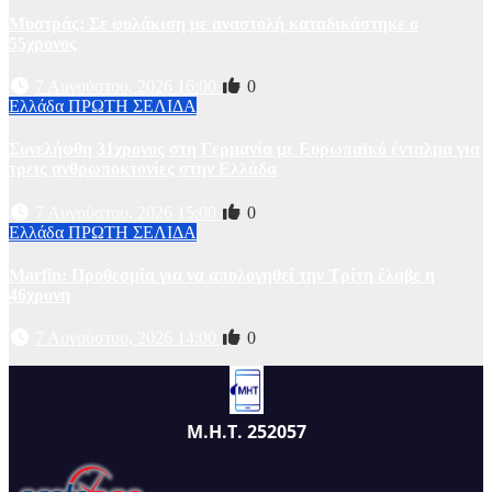
Μυστράς: Σε φυλάκιση με αναστολή καταδικάστηκε ο
55χρονος
7 Αυγούστου, 2026 16:00
0
Ελλάδα
ΠΡΩΤΗ ΣΕΛΙΔΑ
Συνελήφθη 31χρονος στη Γερμανία με Ευρωπαϊκό ένταλμα για
τρεις ανθρωποκτονίες στην Ελλάδα
7 Αυγούστου, 2026 15:00
0
Ελλάδα
ΠΡΩΤΗ ΣΕΛΙΔΑ
Marfin: Προθεσμία για να απολογηθεί την Τρίτη έλαβε η
46χρονη
7 Αυγούστου, 2026 14:00
0
Μ.Η.Τ. 252057