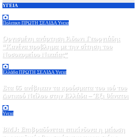
ΥΓΕΙΑ
Πολιτικη
ΠΡΩΤΗ ΣΕΛΙΔΑ
Υγεια
Οργισμένη ανάρτηση Άδωνι Γεωργιάδη:
“Κανένα προβλημα με την σίτηση του
Νοσοκομείου Νικαίας”
7 Αυγούστου, 2026 11:30
0
Ελλάδα
ΠΡΩΤΗ ΣΕΛΙΔΑ
Υγεια
Στα 65 ανέβηκαν τα κρούσματα του ιού του
Δυτικού Νείλου στην Ελλάδα – Έξι θάνατοι
6 Αυγούστου, 2026 09:45
0
Υγεια
BMJ: Επιβραδύνεται επικίνδυνα η μείωση