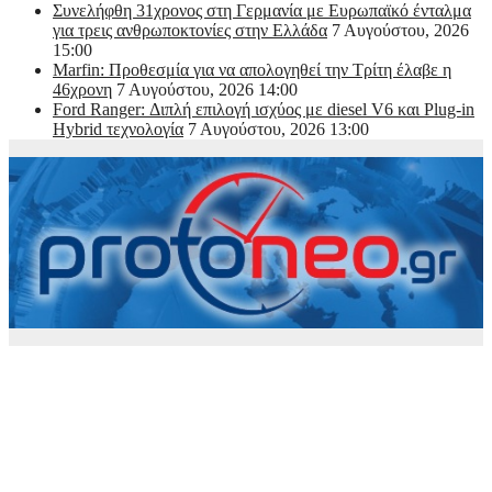
Συνελήφθη 31χρονος στη Γερμανία με Ευρωπαϊκό ένταλμα
για τρεις ανθρωποκτονίες στην Ελλάδα
7 Αυγούστου, 2026
15:00
Marfin: Προθεσμία για να απολογηθεί την Τρίτη έλαβε η
46χρονη
7 Αυγούστου, 2026 14:00
Ford Ranger: Διπλή επιλογή ισχύος με diesel V6 και Plug-in
Hybrid τεχνολογία
7 Αυγούστου, 2026 13:00