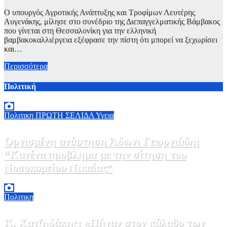
Ο υπουργός Αγροτικής Ανάπτυξης και Τροφίμων Λευτέρης
Αυγενάκης, μίλησε στο συνέδριο της Διεπαγγελματικής Βάμβακος
που γίνεται στη Θεσσαλονίκη για την ελληνική
βαμβακοκαλλιέργεια εξέφρασε την πίστη ότι μπορεί να ξεχωρίσει
και…
Περισσότερα
Πολιτική
Πολιτικη
ΠΡΩΤΗ ΣΕΛΙΔΑ
Υγεια
Οργισμένη ανάρτηση Άδωνι Γεωργιάδη:
“Κανένα προβλημα με την σίτηση του
Νοσοκομείου Νικαίας”
7 Αυγούστου, 2026 11:30
0
Πολιτικη
Κ. Χατζηδάκης: «Πήγαν στον κάλαθο των