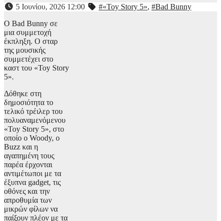
5 Ιουνίου, 2026 12:00
#«Toy Story 5»
,
#Bad Bunny
Ο Bad Bunny σε
μια συμμετοχή
έκπληξη. Ο σταρ
της μουσικής
συμμετέχει στο
καστ του «Toy Story
5».
Δόθηκε στη
δημοσιότητα το
τελικό τρέιλερ του
πολυαναμενόμενου
«Toy Story 5», στο
οποίο ο Woody, ο
Buzz και η
αγαπημένη τους
παρέα έρχονται
αντιμέτωποι με τα
έξυπνα gadget, τις
οθόνες και την
απροθυμία των
μικρών φίλων να
παίξουν πλέον με τα