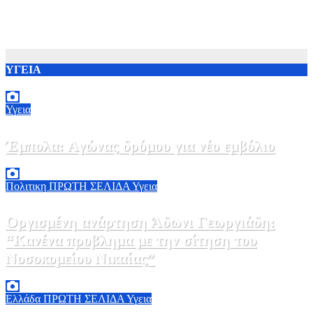
ΥΓΕΙΑ
Υγεια
Έμπολα: Αγώνας δρόμου για νέο εμβόλιο
7 Αυγούστου, 2026 23:00
0
Πολιτικη
ΠΡΩΤΗ ΣΕΛΙΔΑ
Υγεια
Οργισμένη ανάρτηση Άδωνι Γεωργιάδη:
“Κανένα προβλημα με την σίτηση του
Νοσοκομείου Νικαίας”
7 Αυγούστου, 2026 11:30
0
Ελλάδα
ΠΡΩΤΗ ΣΕΛΙΔΑ
Υγεια