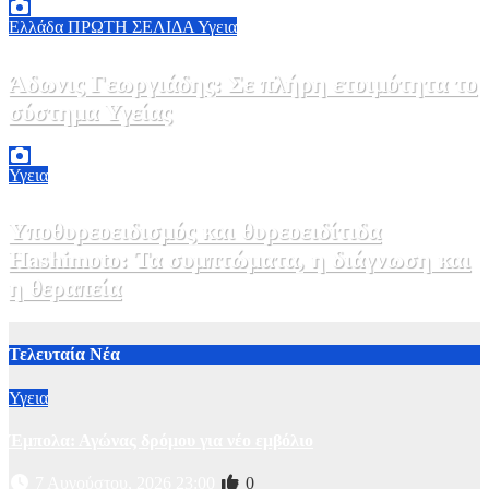
Ελλάδα
ΠΡΩΤΗ ΣΕΛΙΔΑ
Υγεια
Άδωνις Γεωργιάδης: Σε πλήρη ετοιμότητα το
σύστημα Υγείας
2 Αυγούστου, 2026 11:49
1
Υγεια
Υποθυρεοειδισμός και θυρεοειδίτιδα
Hashimoto: Τα συμπτώματα, η διάγνωση και
η θεραπεία
2 Αυγούστου, 2026 11:00
1
Τελευταία Νέα
Υγεια
Έμπολα: Αγώνας δρόμου για νέο εμβόλιο
7 Αυγούστου, 2026 23:00
0