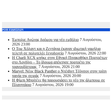
ΡΟΗ ΕΙΔΗΣΕΩΝ
Έμπολα: Αγώνας δρόμου για νέο εμβόλιο
7 Αυγούστου,
2026 23:00
O Τομ Χόλαντ και η Ζεντάγια έκαναν ιδιωτική γαμήλια
τελετή σε πολυτελές ξενοδοχείο
7 Αυγούστου, 2026 22:00
Η Charli XCX μπήκε στην Εθνική Πινακοθήκη Πορτρέτων
στο Λονδίνο – Το ίδρυμα απέκτησε πορτρέτο της
τραγουδίστριας
7 Αυγούστου, 2026 21:00
Marvel: Νέος Black Panther ο Ντέιβιντ Τζόνσον στην τρίτη
ταινία της σειράς
7 Αυγούστου, 2026 20:00
Η Φίμπι Μπρίτζες θα παρουσιάσει το νέο της άλμπουμ σε
Πλανητάριο
7 Αυγούστου, 2026 19:00