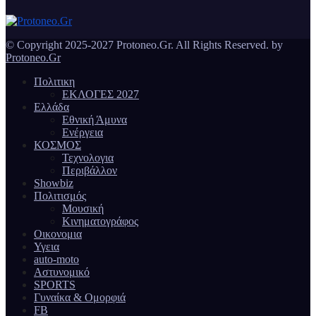
© Copyright 2025-2027 Protoneo.Gr. All Rights Reserved. by
Protoneo.Gr
Πολιτικη
ΕΚΛΟΓΕΣ 2027
Ελλάδα
Εθνική Άμυνα
Ενέργεια
ΚΟΣΜΟΣ
Τεχνολογια
Περιβάλλον
Showbiz
Πολιτισμός
Μουσική
Κινηματογράφος
Οικονομια
Υγεια
auto-moto
Αστυνομικό
SPORTS
Γυναίκα & Ομορφιά
FB