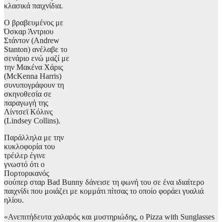
κλασικά παιχνίδια.
Ο βραβευμένος με
Όσκαρ Άντριου
Στάντον (Andrew
Stanton) ανέλαβε το
σενάριο ενώ μαζί με
την Μακένα Χάρις
(McKenna Harris)
συνυπογράφουν τη
σκηνοθεσία σε
παραγωγή της
Λίντσεϊ Κόλινς
(Lindsey Collins).
Παράλληλα με την
κυκλοφορία του
τρέιλερ έγινε
γνωστό ότι ο
Πορτορικανός
σούπερ σταρ Bad Bunny δάνεισε τη φωνή του σε ένα ιδιαίτερο
παιχνίδι που μοιάζει με κομμάτι πίτσας το οποίο φοράει γυαλιά
ηλίου.
«Ανεπιτήδευτα χαλαρός και μυστηριώδης, ο Pizza with Sunglasses