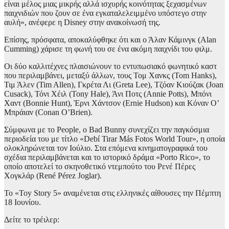
είναι μέλος μιας μικρής αλλά ισχυρής κοινότητας ξεχασμένων
παιχνιδιών που ζουν σε ένα εγκαταλελειμμένο υπόστεγο στην
αυλή», ανέφερε η Disney στην ανακοίνωσή της.
Επίσης, πρόσφατα, αποκαλύφθηκε ότι και ο Άλαν Κάμινγκ (Alan
Cumming) χάρισε τη φωνή του σε ένα ακόμη παιχνίδι του φιλμ.
Οι δύο καλλιτέχνες πλαισιώνουν το εντυπωσιακό φωνητικό καστ
που περιλαμβάνει, μεταξύ άλλων, τους Τομ Χανκς (Tom Hanks),
Τιμ Άλεν (Tim Allen), Γκρέτα Λι (Greta Lee), Τζόαν Κιούζακ (Joan
Cusack), Τόνι Χέιλ (Tony Hale), Άνι Ποτς (Annie Potts), Μπόνι
Χαντ (Bonnie Hunt), Έρνι Χάντσον (Ernie Hudson) και Κόναν Ο’
Μπράιαν (Conan O’Brien).
Σύμφωνα με το People, ο Bad Bunny συνεχίζει την παγκόσμια
περιοδεία του με τίτλο «Debí Tirar Más Fotos World Tour», η οποία
ολοκληρώνεται τον Ιούλιο. Στα επόμενα κινηματογραφικά του
σχέδια περιλαμβάνεται και το ιστορικό δράμα «Porto Rico», το
οποίο αποτελεί το σκηνοθετικό ντεμπούτο του Ρενέ Πέρες
Χογκλάρ (René Pérez Joglar).
Το «Toy Story 5» αναμένεται στις ελληνικές αίθουσες την Πέμπτη
18 Ιουνίου.
Δείτε το τρέιλερ: