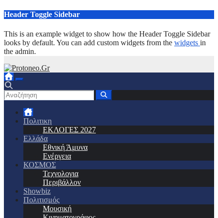
Μετάβαση
Header Toggle Sidebar
στο
περιεχόμενο
This is an example widget to show how the Header Toggle Sidebar
looks by default. You can add custom widgets from the
widgets
in
the admin.
Πολιτικη
ΕΚΛΟΓΕΣ 2027
Ελλάδα
Εθνική Άμυνα
Ενέργεια
ΚΟΣΜΟΣ
Τεχνολογια
Περιβάλλον
Showbiz
Πολιτισμός
Μουσική
Κινηματογράφος