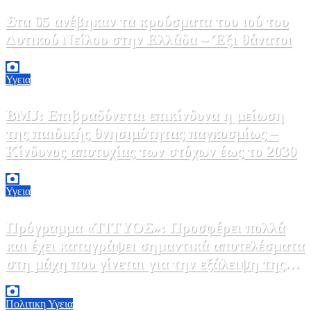
Στα 65 ανέβηκαν τα κρούσματα του ιού του
Δυτικού Νείλου στην Ελλάδα – Έξι θάνατοι
6 Αυγούστου, 2026 09:45
0
Υγεια
BMJ: Επιβραδύνεται επικίνδυνα η μείωση
της παιδικής θνησιμότητας παγκοσμίως –
Κίνδυνος αποτυχίας των στόχων έως το 2030
5 Αυγούστου, 2026 21:00
3
Υγεια
Πρόγραμμα «ΤΙΤΥΟΣ»: Προσφέρει πολλά
και έχει καταγράψει σημαντικά αποτελέσματα
στη μάχη που γίνεται για την εξάλειψη της
ηπατίτιδας C
3 Αυγούστου, 2026 12:00
1
Πολιτικη
Υγεια