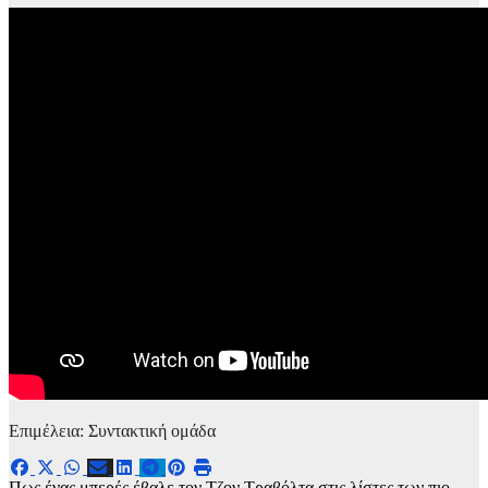
Επιμέλεια: Συντακτική ομάδα
Πως ένας μπερές έβαλε τον Τζον Τραβόλτα στις λίστες των πιο