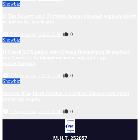
Showbiz
O Τομ Χόλαντ και η Ζεντάγια έκαναν ιδιωτική γαμήλια τελετή
σε πολυτελές ξενοδοχείο
7 Αυγούστου, 2026 22:00
0
Showbiz
Η Charli XCX μπήκε στην Εθνική Πινακοθήκη Πορτρέτων
στο Λονδίνο – Το ίδρυμα απέκτησε πορτρέτο της
τραγουδίστριας
7 Αυγούστου, 2026 21:00
0
Showbiz
Marvel: Νέος Black Panther ο Ντέιβιντ Τζόνσον στην τρίτη
ταινία της σειράς
7 Αυγούστου, 2026 20:00
0
Μ.Η.Τ. 252057