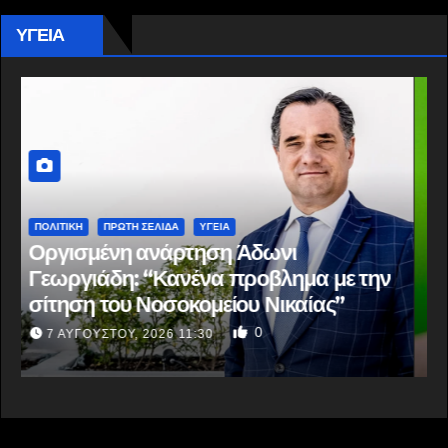
ΥΓΕΙΑ
ΕΛΛΆΔΑ
ΠΡΩΤΗ ΣΕΛΙΔΑ
ΥΓΕΙΑ
Στα 65 ανέβηκαν τα κρούσματα του
ιού του Δυτικού Νείλου στην Ελλάδα –
Έξι θάνατοι
0
6 ΑΥΓΟΎΣΤΟΥ, 2026 09:45