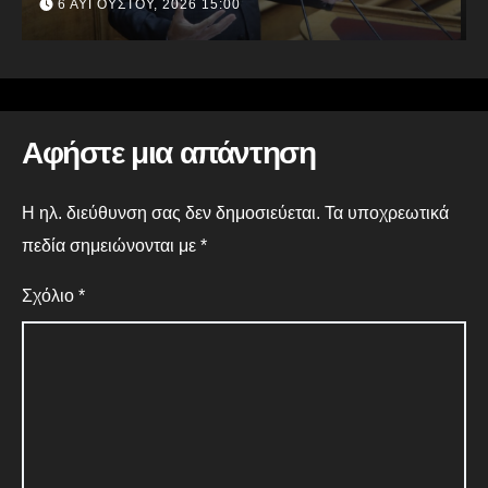
στρατηγική προτεραιότητα για μία
6 ΑΥΓΟΎΣΤΟΥ, 2026 14:00
πιο ανταγωνιστική, εξωστρεφή και
ανθεκτική ελληνική οικονομία
Αφήστε μια απάντηση
Η ηλ. διεύθυνση σας δεν δημοσιεύεται.
Τα υποχρεωτικά
πεδία σημειώνονται με
*
Σχόλιο
*