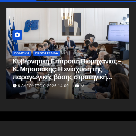
ΕΛΛΆΔΑ
ΠΟΛΙΤΙΚΗ
ΠΡΩΤΗ ΣΕΛΙΔΑ
χανίας –
Α. Γεωργιάδης κατά ΠΑΣΟΚ:
ης
«Διαβάστε τα επίσημα έγγραφα»
γική
«Όταν σας συμφέρει επικαλείστε 
θεσμούς»
0
6 ΑΥΓΟΎΣΤΟΥ, 2026 13:02
αι