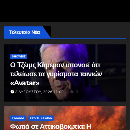
Τελευταία Νέα
SHOWBIZ
Ο Τζέιμς Κάμερον υπονοεί ότι
τελείωσε τα γυρίσματα ταινιών
«Avatar»
0
8 ΑΥΓΟΎΣΤΟΥ, 2026 11:00
ΕΛΛΆΔΑ
ΠΡΩΤΗ ΣΕΛΙΔΑ
Φωτιά σε Αττικoβοιωτία: Η