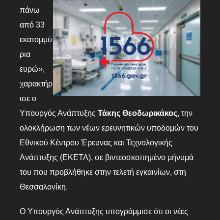
πάνω
από 33
εκατομμύ
ρια
ευρώ»,
χαρακτήρ
ισε ο
Υπουργός Ανάπτυξης
Τάκης Θεοδωρικάκος
, την
ολοκλήρωση των νέων ερευνητικών υποδομών του
Εθνικού Κέντρου Έρευνας και Τεχνολογικής
Ανάπτυξης (ΕΚΕΤΑ), σε βιντεοσκοπημένο μήνυμά
του που προβλήθηκε στην τελετή εγκαινίων, στη
Θεσσαλονίκη.
Ο Υπουργός Ανάπτυξης υπογράμμισε ότι οι νέες