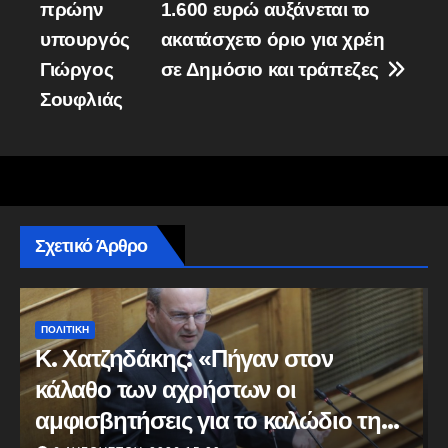
πρώην
1.600 ευρώ αυξάνεται το
άρθρων
υπουργός
ακατάσχετο όριο για χρέη
Γιώργος
σε Δημόσιο και τράπεζες
Σουφλιάς
Σχετικό Άρθρο
ΠΟΛΙΤΙΚΗ
ΠΡΩΤΗ ΣΕΛΙΔΑ
Κυβερνητική Επιτροπή
Βιομηχανίας – Κ. Μητσοτάκης: Η
ενίσχυση της παραγωγικής βάσης