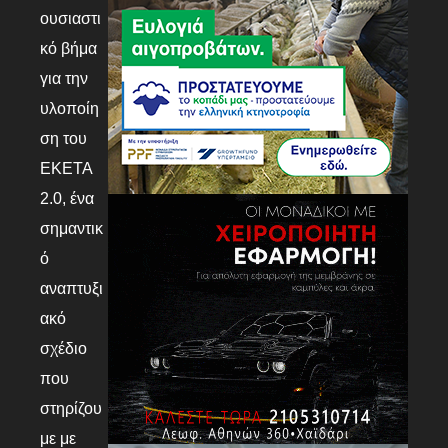
ουσιαστι
κό βήμα
για την
υλοποίη
ση του
ΕΚΕΤΑ
2.0, ένα
σημαντικ
ό
αναπτυξι
ακό
σχέδιο
που
στηρίζου
με με