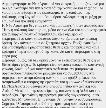
Δημιουργήσαμε τη Νέα Αριστερά για να κρατήσουμε ζωντανή μια
άλλη δυνατότητα για την Αριστερά, την κοινωνία και τη χώρα. Για
να αντιπαρατεθούμε στον εκφυλισμό, στην απαξίωση της
πολιτικής, στη λογική του μέσου όρου. Δώσαμε αυτή τη μάχη με
επιμονή και πολιτική εντιμότητα.
Η Νέα Αριστερά δεν ήταν ένα κόμμα σιωπής ή ίσων αποστάσεων.
Ήταν η πολιτική δύναμη που, μέσα σε ένα όλο και πιο συντηρητικό
και αυταρχικό πολιτικό περιβάλλον, είχε αιχμηρό και
τεκμηριωμένο κοινοβουλευτικό λόγο και ζωντανή κινηματική
δράση. Δεν κάναμε πίσω σε ζητήματα αρχών. Επεξεργαστήκαμε
και υποστηρίξαμε ριζοσπαστικές θέσεις και προτάσεις για κάθε
κρίσιμο ζήτημα που αφορά την κοινωνία και τη δημοκρατία στη
χώρα μας.
Ξέρουμε, όμως, ότι δεν αρκεί μόνο να έχεις σωστές θέσεις ή να
δίνεις τίμιες μάχες. Το κρίσιμο είναι αν αυτές αποκτούν κοινωνική
γείωση, δυναμική και κοινωνικό αντίκτυπο. Αν μπορούν να
οργανώσουν πλειοψηφικά ρεύματα και να συμβάλλουν, στο
σήμερα, στην αντιμετώπιση των κρίσιμων προβλημάτων που
αντιμετωπίζει ο κόσμος της εργασίας και η κοινωνική πλειοψηφία.
Ως Νέα Αριστερά θέσαμε στο δημόσιο πεδίο την ανάγκη του
Λαϊκού Μετώπου, της συσπείρωσης απέναντι στη Δεξιά και την
ακροδεξιά. Την ανάγκη της προγραμματικής σύγκρουσης με το
καθεστώς Μητσοτάκη. Επιμείναμε σε πραγματικές συγκρούσεις.
Σήμερα, βλέπουμε καθαρά ότι η στρατηγική που επιλέγει η
πλειοψηφία της ηγεσίας της Νέας Αριστεράς δεν μπορεί να