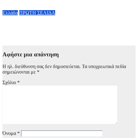
9 Αυγούστου, 2026 10:40
Ελλάδα
ΠΡΩΤΗ ΣΕΛΙΔΑ
Κλειστό σήμερα το beach bar στην Πάρο μετά τον θάνατο του
4χρονου – Το χρονικό της τραγωδίας
9 Αυγούστου, 2026 10:15
Αφήστε μια απάντηση
Η ηλ. διεύθυνση σας δεν δημοσιεύεται.
Τα υποχρεωτικά πεδία
σημειώνονται με
*
Σχόλιο
*
Όνομα
*