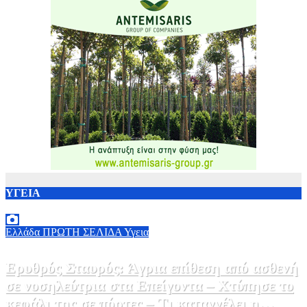
ΥΓΕΙΑ
Ελλάδα
ΠΡΩΤΗ ΣΕΛΙΔΑ
Υγεια
Ερυθρός Σταυρός: Άγρια επίθεση από ασθενή
σε νοσηλεύτρια στα Επείγοντα – Χτύπησε το
κεφάλι της σε πόρτες – Τι καταγγέλει η