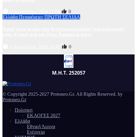
9 Αυγούστου, 2026 11:00
0
Ελλάδα
Περιφέρειες
ΠΡΩΤΗ ΣΕΛΙΔΑ
Αυτοί είναι οι δύο νέοι Αντιπεριφερειάρχες που ορίστηκαν
στην Αττική από τον Νίκο Χαρδαλιά (pics)
9 Αυγούστου, 2026 10:40
0
Μ.Η.Τ. 252057
© Copyright 2025-2027 Protoneo.Gr. All Rights Reserved. by
Protoneo.Gr
Πολιτικη
ΕΚΛΟΓΕΣ 2027
Ελλάδα
Εθνική Άμυνα
Ενέργεια