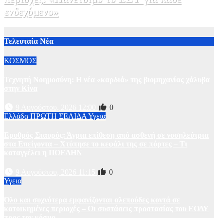
ενδεχόμενο»
2 Αυγούστου, 2026 14:37
2
Τελευταία Νέα
ΚΟΣΜΟΣ
Τεχνητή Νοημοσύνη: Η νέα «καρδιά» της βιομηχανίας χάλυβα
στην Κίνα
9 Αυγούστου, 2026 12:00
0
Ελλάδα
ΠΡΩΤΗ ΣΕΛΙΔΑ
Υγεια
Ερυθρός Σταυρός: Άγρια επίθεση από ασθενή σε νοσηλεύτρια
στα Επείγοντα – Χτύπησε το κεφάλι της σε πόρτες – Τι
καταγγέλει η ΠΟΕΔΗΝ
9 Αυγούστου, 2026 11:15
0
Υγεια
Όλο και συχνότερα εμφανίζονται αλεπούδες κοντά σε
κατοικημένες περιοχές – Οι συστάσεις προστασίας του ΕΟΔΥ
προς τον κόσμο