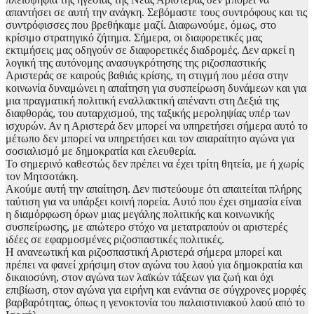
απαντήσει σε αυτή την ανάγκη. Σεβόμαστε τους συντρόφους και τις
συντρόφισσες που βρεθήκαμε μαζί. Διαφωνούμε, όμως, στο
κρίσιμο στρατηγικό ζήτημα. Σήμερα, οι διαφορετικές μας
εκτιμήσεις μας οδηγούν σε διαφορετικές διαδρομές. Δεν αρκεί η
λογική της αυτόνομης ανασυγκρότησης της ριζοσπαστικής
Αριστεράς σε καιρούς βαθιάς κρίσης, τη στιγμή που μέσα στην
κοινωνία δυναμώνει η απαίτηση για συσπείρωση δυνάμεων και για
μια πραγματική πολιτική εναλλακτική απέναντι στη Δεξιά της
διαφθοράς, του αυταρχισμού, της ταξικής μεροληψίας υπέρ των
ισχυρών. Αν η Αριστερά δεν μπορεί να υπηρετήσει σήμερα αυτό το
μέτωπο δεν μπορεί να υπηρετήσει και τον απαραίτητο αγώνα για
σοσιαλισμό με δημοκρατία και ελευθερία.
Το σημερινό καθεστώς δεν πρέπει να έχει τρίτη θητεία, με ή χωρίς
τον Μητσοτάκη.
Ακούμε αυτή την απαίτηση. Δεν πιστεύουμε ότι απαιτείται πλήρης
ταύτιση για να υπάρξει κοινή πορεία. Αυτό που έχει σημασία είναι
η διαμόρφωση όρων μιας μεγάλης πολιτικής και κοινωνικής
συσπείρωσης, με απώτερο στόχο να μετατραπούν οι αριστερές
ιδέες σε εφαρμοσμένες ριζοσπαστικές πολιτικές.
Η ανανεωτική και ριζοσπαστική Αριστερά σήμερα μπορεί και
πρέπει να φανεί χρήσιμη στον αγώνα του λαού για δημοκρατία και
δικαιοσύνη, στον αγώνα των λαϊκών τάξεων για ζωή και όχι
επιβίωση, στον αγώνα για ειρήνη και ενάντια σε σύγχρονες μορφές
βαρβαρότητας, όπως η γενοκτονία του παλαιστινιακού λαού από το