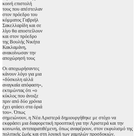
κοινή επιστολή
τους που απέστειλαν
στον πρόεδρο του
κόμματος Γαβριήλ
Σακελλαρίδη και σε
λίγο θα αποστείλουν
και στον πρόεδρο
της Βουλής Νικήτα
Κακλαμάνη,
ανακοίνωσαν την
αποχώρησή τους
Οι αποχωρήσαντες
κάνουν λόγο για μια
«δύσκολη αλλά
αναγκαία απόφαση»,
εκτιμώντας ότι «ο
κύκλος που άνοιξε
πριν από δύο χρόνια
έχει φτάσει στα όριά
του». Όπως
σημειώνουν, η Νέα Αριστερά δημιουργήθηκε με στόχο να
εκφράσει μια διαφορετική προοπτική για την Αριστερά και την
κοινωνία, αντιπαρατιθέμενη, όπως αναφέρουν, στον εκφυλισμό της
πολιτικής ζωής και στη λογική των χαμηλών προσδοκιών.