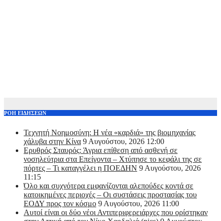
ΡΟΗ ΕΙΔΗΣΕΩΝ
Τεχνητή Νοημοσύνη: Η νέα «καρδιά» της βιομηχανίας
χάλυβα στην Κίνα
9 Αυγούστου, 2026 12:00
Ερυθρός Σταυρός: Άγρια επίθεση από ασθενή σε
νοσηλεύτρια στα Επείγοντα – Χτύπησε το κεφάλι της σε
πόρτες – Τι καταγγέλει η ΠΟΕΔΗΝ
9 Αυγούστου, 2026
11:15
Όλο και συχνότερα εμφανίζονται αλεπούδες κοντά σε
κατοικημένες περιοχές – Οι συστάσεις προστασίας του
ΕΟΔΥ προς τον κόσμο
9 Αυγούστου, 2026 11:00
Αυτοί είναι οι δύο νέοι Αντιπεριφερειάρχες που ορίστηκαν