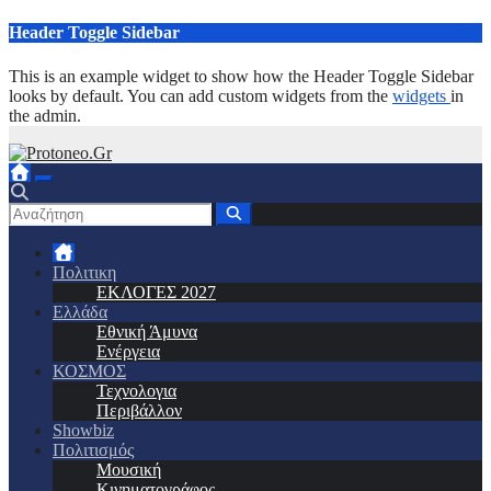
Μετάβαση
Header Toggle Sidebar
στο
περιεχόμενο
This is an example widget to show how the Header Toggle Sidebar
looks by default. You can add custom widgets from the
widgets
in
the admin.
Πολιτικη
ΕΚΛΟΓΕΣ 2027
Ελλάδα
Εθνική Άμυνα
Ενέργεια
ΚΟΣΜΟΣ
Τεχνολογια
Περιβάλλον
Showbiz
Πολιτισμός
Μουσική
Κινηματογράφος