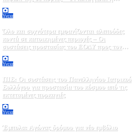
ΠΟΕΔΗΝ
9 Αυγούστου, 2026 11:15
0
Υγεια
Όλο και συχνότερα εμφανίζονται αλεπούδες
κοντά σε κατοικημένες περιοχές – Οι
συστάσεις προστασίας του ΕΟΔΥ προς τον
κόσμο
9 Αυγούστου, 2026 11:00
0
Υγεια
ΠΙΣ: Οι συστάσεις του Πανελληνίου Ιατρικού
Συλλόγου για προστασία του κόσμου από τις
εκτεταμένες πυρκαγιές
8 Αυγούστου, 2026 18:00
0
Υγεια
Έμπολα: Αγώνας δρόμου για νέο εμβόλιο
7 Αυγούστου, 2026 23:00
0