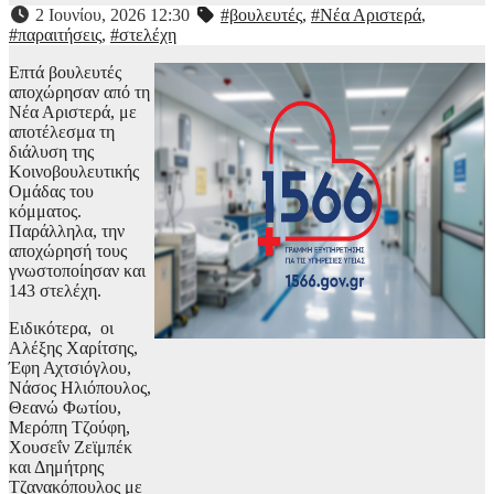
2 Ιουνίου, 2026 12:30
#βουλευτές
,
#Νέα Αριστερά
,
#παραιτήσεις
,
#στελέχη
Επτά βουλευτές
αποχώρησαν από τη
Νέα Αριστερά, με
αποτέλεσμα τη
διάλυση της
Κοινοβουλευτικής
Ομάδας του
κόμματος.
Παράλληλα, την
αποχώρησή τους
γνωστοποίησαν και
143 στελέχη.
Ειδικότερα, οι
Αλέξης Χαρίτσης,
Έφη Αχτσιόγλου,
Νάσος Ηλιόπουλος,
Θεανώ Φωτίου,
Μερόπη Τζούφη,
Χουσεΐν Ζεϊμπέκ
και Δημήτρης
Τζανακόπουλος με