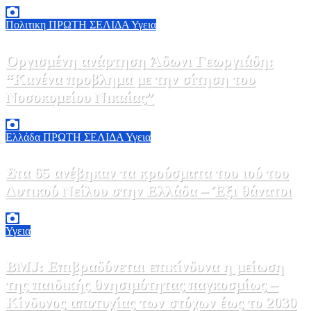
Πολιτικη
ΠΡΩΤΗ ΣΕΛΙΔΑ
Υγεια
Οργισμένη ανάρτηση Άδωνι Γεωργιάδη:
“Κανένα προβλημα με την σίτηση του
Νοσοκομείου Νικαίας”
7 Αυγούστου, 2026 11:30
0
Ελλάδα
ΠΡΩΤΗ ΣΕΛΙΔΑ
Υγεια
Στα 65 ανέβηκαν τα κρούσματα του ιού του
Δυτικού Νείλου στην Ελλάδα – Έξι θάνατοι
6 Αυγούστου, 2026 09:45
0
Υγεια
BMJ: Επιβραδύνεται επικίνδυνα η μείωση
της παιδικής θνησιμότητας παγκοσμίως –
Κίνδυνος αποτυχίας των στόχων έως το 2030