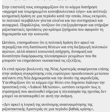
Στην επιστολή τους υπογραμμίζουν ότι το κόμμα διατήρησε
«αιχμηρό και τεκμηριωμένο κοινοβουλευτικό λόγο» και ανέπτυξε
κινηματική δράση σε μια περίοδο κατά την οποία, όπως εκτιμούν,
το πολιτικό περιβάλλον γίνεται ολοένα και πιο συντηρητικό και
αυταρχικό. Παράλληλα, τονίζουν ότι επεξεργάστηκαν και στήριξαν
ριζοσπαστικές προτάσεις για κρίσιμα ζητήματα που αφορούν τη
δημοκρατία και την κοινωνία.
Ωστόσο, επισημαίνουν ότι η πολιτική δράση δεν αρκεί να
περιορίζεται στη διατύπωση θέσεων και στη διεξαγωγή πολιτικών
αγώνων, αλλά απαιτεί κοινωνική απήχηση, δυναμική και
δυνατότητα διαμόρφωσης πλειοψηφικών ρευμάτων που θα
μπορούν να επηρεάσουν ουσιαστικά τις εξελίξεις.
Οι επτά πρώην βουλευτές της Νέας Αριστεράς αναφέρονται επίσης
στην ανάγκη συγκρότησης ενός ευρύτερου προοδευτικού μετώπου
απέναντι στη Νέα Δημοκρατία και την άνοδο της ακροδεξιάς.
Υπενθυμίζουν ότι το κόμμα είχε θέσει στο δημόσιο διάλογο την
προοπτική ενός «Λαϊκού Μετώπου», ωστόσο εκτιμούν πως η
στρατηγική που ακολουθεί σήμερα η πλειοψηφία της ηγεσίας δεν
μπορεί να ανταποκριθεί σε αυτή την ανάγκη.
«Δεν αρκεί η λογική της αυτόνομης ανασυγκρότησης της
ριζοσπαστικής Αριστεράς σε μια περίοδο βαθιάς κρίσης»,