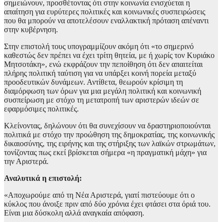
σημειώνουν, προσθέτοντας ότι στην κοινωνία ενισχύεται η
απαίτηση για ευρύτερες πολιτικές και κοινωνικές συσπειρώσεις
που θα μπορούν να αποτελέσουν εναλλακτική πρόταση απέναντι
στην κυβέρνηση.
Στην επιστολή τους υπογραμμίζουν ακόμη ότι «το σημερινό
καθεστώς δεν πρέπει να έχει τρίτη θητεία, με ή χωρίς τον Κυριάκο
Μητσοτάκη», ενώ εκφράζουν την πεποίθηση ότι δεν απαιτείται
πλήρης πολιτική ταύτιση για να υπάρξει κοινή πορεία μεταξύ
προοδευτικών δυνάμεων. Αντίθετα, θεωρούν κρίσιμη τη
διαμόρφωση των όρων για μια μεγάλη πολιτική και κοινωνική
συσπείρωση με στόχο τη μετατροπή των αριστερών ιδεών σε
εφαρμόσιμες πολιτικές.
Κλείνοντας, δηλώνουν ότι θα συνεχίσουν να δραστηριοποιούνται
πολιτικά με στόχο την προώθηση της δημοκρατίας, της κοινωνικής
δικαιοσύνης, της ειρήνης και της στήριξης των λαϊκών στρωμάτων,
τονίζοντας πως εκεί βρίσκεται σήμερα «η πραγματική μάχη» για
την Αριστερά.
Αναλυτικά η επιστολή:
«Αποχωρούμε από τη Νέα Αριστερά, γιατί πιστεύουμε ότι ο
κύκλος που άνοιξε πριν από δύο χρόνια έχει φτάσει στα όριά του.
Είναι μια δύσκολη αλλά αναγκαία απόφαση.