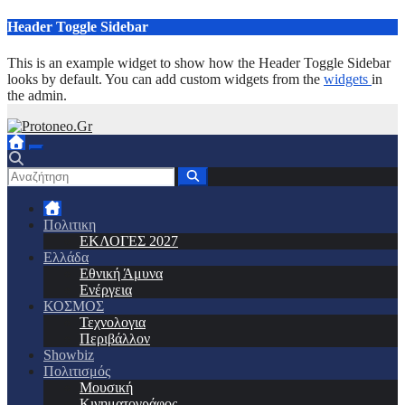
Μετάβαση
Header Toggle Sidebar
στο
περιεχόμενο
This is an example widget to show how the Header Toggle Sidebar
looks by default. You can add custom widgets from the
widgets
in
the admin.
Πολιτικη
ΕΚΛΟΓΕΣ 2027
Ελλάδα
Εθνική Άμυνα
Ενέργεια
ΚΟΣΜΟΣ
Τεχνολογια
Περιβάλλον
Showbiz
Πολιτισμός
Μουσική
Κινηματογράφος