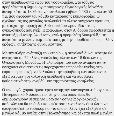
στον περιβάλλοντα χώρο του νοσοκομείου. Στο ισόγειο
προβλέπεται η δημιουργία σύγχρονης Ογκολογικής Μονάδας
δυναμικότητας 18 θέσεων, συνολικού εμβαδού 586 τ.μ., πλέον 50
τ.μ. που αφορούν τον κόμβο κατακόρυφης κυκλοφορίας. Ο
σχεδιασμός της μονάδας ακολουθεί τα πλέον σύγχρονα πρότυπα,
με στόχο την παροχή υψηλού επιπέδου φροντίδας στους
ογκολογικούς ασθενείς. Παράλληλα, στον Α’ όροφο χωροθετείται η
ανάπτυξη κλινικής 24 κλινών, ενώ η προμελέτη διασφαλίζει τη
δυνατότητα μελλοντικής επέκτασης με την προσθήκη δύο επιπλέον
ορόφων, αντίστοιχης δυναμικότητας.
Με την πλήρη ανάπτυξη του κτηρίου, η συνολική δυναμικότητα θα
ανέρχεται σε 72 κλίνες νοσηλείας, πλέον των 18 θέσεων της
Ογκολογικής Μονάδας. Η υλοποίηση του έργου αναμένεται να
ενισχύσει ουσιαστικά τις παρεχόμενες υπηρεσίες υγείας στην
ευρύτερη περιοχή, να βελτιώσει την πρόσβαση των πολιτών σε
εξειδικευμένη ογκολογική περίθαλψη και να συμβάλει
καθοριστικά στην αναβάθμιση της ποιότητας νοσηλείας.
Ο υπουργός χαρακτήρισε έργο πνοής την καινούργια πτέρυγα στο
Παναρκαδικό Νοσοκομείο, στην οποία όπως είπε, θα
δημιουργηθούν θέσεις για βραχεία νοσηλεία ογκολογικών
ασθενών και θα υπάρξει και επέκταση των κλινών έτσι ώστε να
αποφορτιστεί το νοσοκομείο «το οποίο πλέον έχει εξελιχθεί σε
μεγάλο κόμβο υγείας στην Πελοπόννησο και δέχεται πολύ μεγάλη