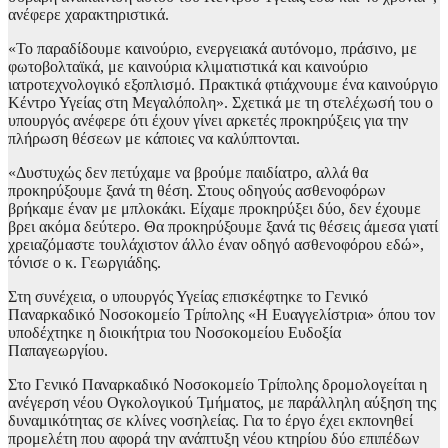
ανέφερε χαρακτηριστικά.
«Το παραδίδουμε καινούριο, ενεργειακά αυτόνομο, πράσινο, με
φωτοβολταϊκά, με καινούρια κλιματιστικά και καινούριο
ιατροτεχνολογικό εξοπλισμό. Πρακτικά φτιάχνουμε ένα καινούργιο
Κέντρο Υγείας στη Μεγαλόπολη». Σχετικά με τη στελέχωσή του ο
υπουργός ανέφερε ότι έχουν γίνει αρκετές προκηρύξεις για την
πλήρωση θέσεων με κάποιες να καλύπτονται.
«Δυστυχώς δεν πετύχαμε να βρούμε παιδίατρο, αλλά θα
προκηρύξουμε ξανά τη θέση. Στους οδηγούς ασθενοφόρων
βρήκαμε έναν με μπλοκάκι. Είχαμε προκηρύξει δύο, δεν έχουμε
βρει ακόμα δεύτερο. Θα προκηρύξουμε ξανά τις θέσεις άμεσα γιατί
χρειαζόμαστε τουλάχιστον άλλο έναν οδηγό ασθενοφόρου εδώ»,
τόνισε ο κ. Γεωργιάδης.
Στη συνέχεια, ο υπουργός Υγείας επισκέφτηκε το Γενικό
Παναρκαδικό Νοσοκομείο Τρίπολης «Η Ευαγγελίστρια» όπου τον
υποδέχτηκε η διοικήτρια του Νοσοκομείου Ευδοξία
Παπαγεωργίου.
Στο Γενικό Παναρκαδικό Νοσοκομείο Τρίπολης δρομολογείται η
ανέγερση νέου Ογκολογικού Τμήματος, με παράλληλη αύξηση της
δυναμικότητας σε κλίνες νοσηλείας. Για το έργο έχει εκπονηθεί
προμελέτη που αφορά την ανάπτυξη νέου κτηρίου δύο επιπέδων