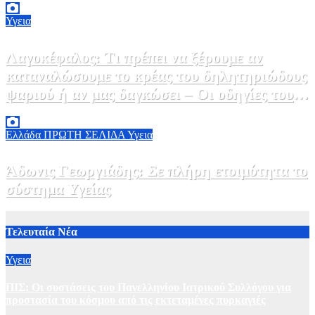
Υγεια
Λαγοκέφαλος: Τι πρέπει να ξέρουμε αν
καταναλώσουμε το κρέας του δηλητηριώδους
ψαριού ή αν μας δαγκώσει – Οι οδηγίες του
ΕΟΔΥ
2 Αυγούστου, 2026 13:00
1
Ελλάδα
ΠΡΩΤΗ ΣΕΛΙΔΑ
Υγεια
Άδωνις Γεωργιάδης: Σε πλήρη ετοιμότητα το
σύστημα Υγείας
2 Αυγούστου, 2026 11:49
1
Τελευταία Νέα
Υγεια
ΠΙΣ: Οι συστάσεις του Πανελληνίου Ιατρικού Συλλόγου για
προστασία του κόσμου από τις εκτεταμένες πυρκαγιές