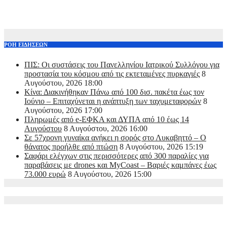
ΡΟΗ ΕΙΔΗΣΕΩΝ
ΠΙΣ: Οι συστάσεις του Πανελληνίου Ιατρικού Συλλόγου για
προστασία του κόσμου από τις εκτεταμένες πυρκαγιές
8
Αυγούστου, 2026 18:00
Κίνα: Διακινήθηκαν Πάνω από 100 δισ. πακέτα έως τον
Ιούνιο – Επιταχύνεται η ανάπτυξη των ταχυμεταφορών
8
Αυγούστου, 2026 17:00
Πληρωμές από e-ΕΦΚΑ και ΔΥΠΑ από 10 έως 14
Αυγούστου
8 Αυγούστου, 2026 16:00
Σε 57χρονη γυναίκα ανήκει η σορός στο Λυκαβηττό – Ο
θάνατος προήλθε από πτώση
8 Αυγούστου, 2026 15:19
Σαφάρι ελέγχων στις περισσότερες από 300 παραλίες για
παραβάσεις με drones και MyCoast – Βαριές καμπάνες έως
73.000 ευρώ
8 Αυγούστου, 2026 15:00