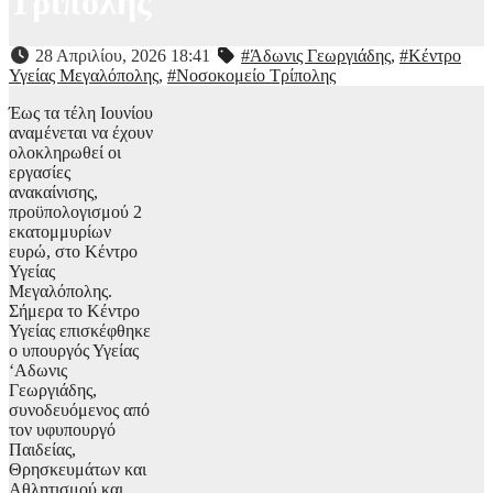
Τρίπολης
28 Απριλίου, 2026 18:41
#Άδωνις Γεωργιάδης
,
#Κέντρο
Υγείας Μεγαλόπολης
,
#Νοσοκομείο Τρίπολης
Έως τα τέλη Ιουνίου
αναμένεται να έχουν
ολοκληρωθεί οι
εργασίες
ανακαίνισης,
προϋπολογισμού 2
εκατομμυρίων
ευρώ, στο Κέντρο
Υγείας
Μεγαλόπολης.
Σήμερα το Κέντρο
Υγείας επισκέφθηκε
ο υπουργός Υγείας
‘Αδωνις
Γεωργιάδης,
συνοδευόμενος από
τον υφυπουργό
Παιδείας,
Θρησκευμάτων και
Αθλητισμού και