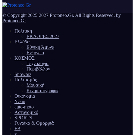
© Copyright 2025-2027 Protoneo.Gr. All Rights Reserved. by
Protoneo.Gr
Πολιτικη
ΕΚΛΟΓΕΣ 2027
Ελλάδα
Εθνική Άμυνα
Ενέργεια
ΚΟΣΜΟΣ
Τεχνολογια
Περιβάλλον
Showbiz
Πολιτισμός
Μουσική
Κινηματογράφος
Οικονομια
Υγεια
auto-moto
Αστυνομικό
SPORTS
Γυναίκα & Ομορφιά
FB
x