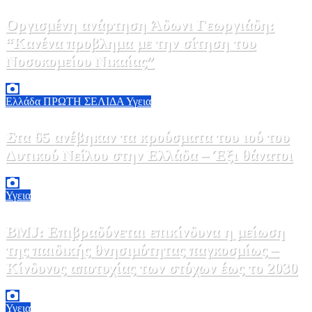
Οργισμένη ανάρτηση Άδωνι Γεωργιάδη:
“Κανένα προβλημα με την σίτηση του
Νοσοκομείου Νικαίας”
7 Αυγούστου, 2026 11:30
0
Ελλάδα
ΠΡΩΤΗ ΣΕΛΙΔΑ
Υγεια
Στα 65 ανέβηκαν τα κρούσματα του ιού του
Δυτικού Νείλου στην Ελλάδα – Έξι θάνατοι
6 Αυγούστου, 2026 09:45
0
Υγεια
BMJ: Επιβραδύνεται επικίνδυνα η μείωση
της παιδικής θνησιμότητας παγκοσμίως –
Κίνδυνος αποτυχίας των στόχων έως το 2030
5 Αυγούστου, 2026 21:00
3
Υγεια