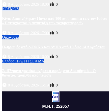
8 Αυγούστου, 2026 18:00
0
ΚΟΣΜΟΣ
Κίνα: Διακινήθηκαν Πάνω από 100 δισ. πακέτα έως τον Ιούνιο
– Επιταχύνεται η ανάπτυξη των ταχυμεταφορών
8 Αυγούστου, 2026 17:00
0
Οικονομια
Πληρωμές από e-ΕΦΚΑ και ΔΥΠΑ από 10 έως 14 Αυγούστου
8 Αυγούστου, 2026 16:00
0
Ελλάδα
ΠΡΩΤΗ ΣΕΛΙΔΑ
Σε 57χρονη γυναίκα ανήκει η σορός στο Λυκαβηττό – Ο
θάνατος προήλθε από πτώση
8 Αυγούστου, 2026 15:19
0
Μ.Η.Τ. 252057