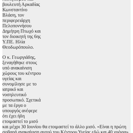
βουλευτή Αρκαδίας
Κωνσταντίνο
Βλάση, τον
περιφερειάρχη
Πελοποννήσου
Δημήτρη Πτωχό και
τον διοικητή της 6ης
Υ.ΠΕ. Ηλία
Θεοδωρόπουλο.
Ο κ. Γεωργιάδης,
ξεναγήθηκε στους
υπό ανακαίνιση
χώρους του κέντρου
υγείας και
συνομίλησε με το
ιατρικό και
νοσηλευτικό
προσωπικό. Σχετικά
με τα έργα ο
υπουργός ανέφερε
ότι έχει ήδη
ετοιμαστεί το μισό
και μέχρι 30 Ιουνίου θα ετοιμαστεί το άλλο μισό. «Είναι η πρώτη
σοβαρή ανακαίνιση αυτού του Κέντρου Υγείας εδώ και 40 χρόνια»,