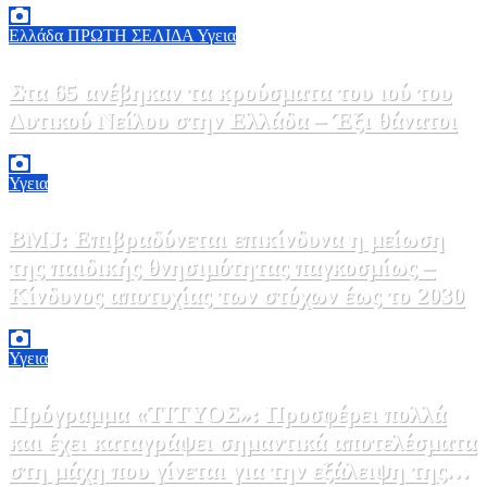
Ελλάδα
ΠΡΩΤΗ ΣΕΛΙΔΑ
Υγεια
Στα 65 ανέβηκαν τα κρούσματα του ιού του
Δυτικού Νείλου στην Ελλάδα – Έξι θάνατοι
6 Αυγούστου, 2026 09:45
0
Υγεια
BMJ: Επιβραδύνεται επικίνδυνα η μείωση
της παιδικής θνησιμότητας παγκοσμίως –
Κίνδυνος αποτυχίας των στόχων έως το 2030
5 Αυγούστου, 2026 21:00
3
Υγεια
Πρόγραμμα «ΤΙΤΥΟΣ»: Προσφέρει πολλά
και έχει καταγράψει σημαντικά αποτελέσματα
στη μάχη που γίνεται για την εξάλειψη της