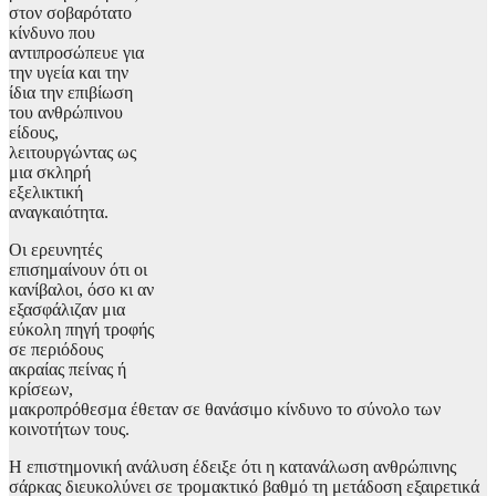
στον σοβαρότατο
κίνδυνο που
αντιπροσώπευε για
την υγεία και την
ίδια την επιβίωση
του ανθρώπινου
είδους,
λειτουργώντας ως
μια σκληρή
εξελικτική
αναγκαιότητα.
Οι ερευνητές
επισημαίνουν ότι οι
κανίβαλοι, όσο κι αν
εξασφάλιζαν μια
εύκολη πηγή τροφής
σε περιόδους
ακραίας πείνας ή
κρίσεων,
μακροπρόθεσμα έθεταν σε θανάσιμο κίνδυνο το σύνολο των
κοινοτήτων τους.
Η επιστημονική ανάλυση έδειξε ότι η κατανάλωση ανθρώπινης
σάρκας διευκολύνει σε τρομακτικό βαθμό τη μετάδοση εξαιρετικά