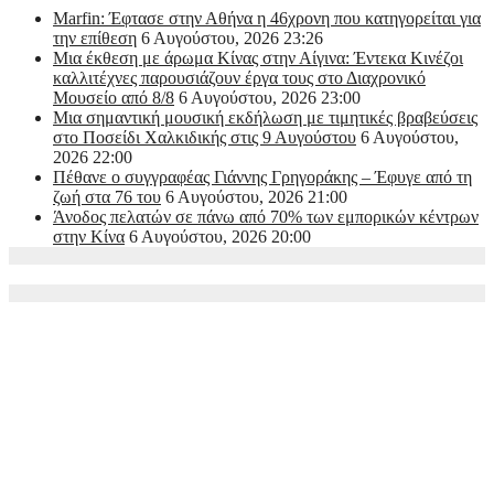
Marfin: Έφτασε στην Αθήνα η 46χρονη που κατηγορείται για
την επίθεση
6 Αυγούστου, 2026 23:26
Μια έκθεση με άρωμα Κίνας στην Αίγινα: Έντεκα Κινέζοι
καλλιτέχνες παρουσιάζουν έργα τους στο Διαχρονικό
Μουσείο από 8/8
6 Αυγούστου, 2026 23:00
Μια σημαντική μουσική εκδήλωση με τιμητικές βραβεύσεις
στο Ποσείδι Χαλκιδικής στις 9 Αυγούστου
6 Αυγούστου,
2026 22:00
Πέθανε ο συγγραφέας Γιάννης Γρηγοράκης – Έφυγε από τη
ζωή στα 76 του
6 Αυγούστου, 2026 21:00
Άνοδος πελατών σε πάνω από 70% των εμπορικών κέντρων
στην Κίνα
6 Αυγούστου, 2026 20:00