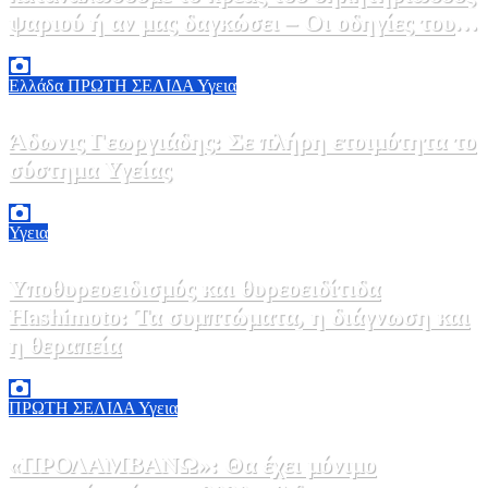
ψαριού ή αν μας δαγκώσει – Οι οδηγίες του
ΕΟΔΥ
2 Αυγούστου, 2026 13:00
1
Ελλάδα
ΠΡΩΤΗ ΣΕΛΙΔΑ
Υγεια
Άδωνις Γεωργιάδης: Σε πλήρη ετοιμότητα το
σύστημα Υγείας
2 Αυγούστου, 2026 11:49
1
Υγεια
Υποθυρεοειδισμός και θυρεοειδίτιδα
Hashimoto: Τα συμπτώματα, η διάγνωση και
η θεραπεία
2 Αυγούστου, 2026 11:00
1
ΠΡΩΤΗ ΣΕΛΙΔΑ
Υγεια
«ΠΡΟΛΑΜΒΑΝΩ»: Θα έχει μόνιμο