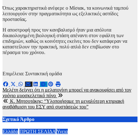
Όπως χαρακτηριστικά ανέφερε ο Μίσιακ, τα κοινωνικά ταμπού
λειτουργούν στην πραγματικότητα ως εξελικτικές ασπίδες
προστασίας.
Η αποστροφή προς τον κανιβαλισμό ήταν μια απόλυτα
δικαιολογημένη βιολογική στάση απέναντι στον εφιάλτη των
επιδημιών, καθώς οι κοινότητες εκείνες που δεν κατάφεραν να
καταστείλουν την πρακτική, πολύ απλά δεν επιβίωσαν στο
πέρασμα του χρόνου.
Επιμέλεια: Συντακτική ομάδα
Πλοήγηση
Μελέτη δείχνει ότι η μελατονίνη μπορεί να ανακουφίσει από τον
χρόνιο μυοσκελετικό πόνο
άρθρων
Κ. Μητσοτάκης: “Υλοποιήσαμε τη μεγαλύτερη κτηριακή
αναβάθμιση του ΕΣΥ από συστάσεώς του”
Σχετικό Άρθρο
Ελλάδα
ΠΡΩΤΗ ΣΕΛΙΔΑ
Υγεια