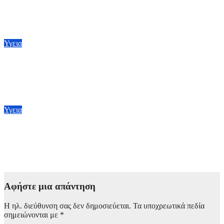
Στα 65 ανέβηκαν τα κρούσματα του ιού του Δυτικού Νείλου
στην Ελλάδα – Έξι θάνατοι
6 Αυγούστου, 2026 09:45
Υγεια
BMJ: Επιβραδύνεται επικίνδυνα η μείωση της παιδικής
θνησιμότητας παγκοσμίως – Κίνδυνος αποτυχίας των στόχων
έως το 2030
5 Αυγούστου, 2026 21:00
Υγεια
Πρόγραμμα «ΤΙΤΥΟΣ»: Προσφέρει πολλά και έχει
καταγράψει σημαντικά αποτελέσματα στη μάχη που γίνεται
για την εξάλειψη της ηπατίτιδας C
3 Αυγούστου, 2026 12:00
Αφήστε μια απάντηση
Η ηλ. διεύθυνση σας δεν δημοσιεύεται.
Τα υποχρεωτικά πεδία
σημειώνονται με
*