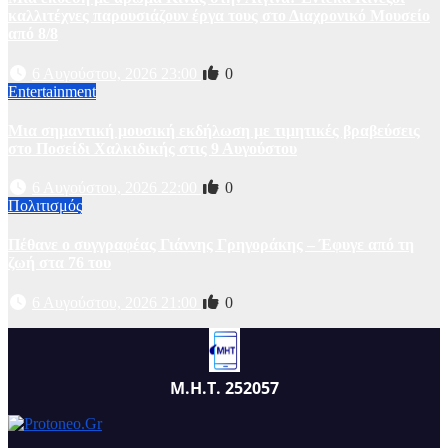
καλλιτέχνες παρουσιάζουν έργα τους στο Διαχρονικό Μουσείο
από 8/8
6 Αυγούστου, 2026 23:00
0
Entertainment
Μια σημαντική μουσική εκδήλωση με τιμητικές βραβεύσεις
στο Ποσείδι Χαλκιδικής στις 9 Αυγούστου
6 Αυγούστου, 2026 22:00
0
Πολιτισμός
Πέθανε ο συγγραφέας Γιάννης Γρηγοράκης – Έφυγε από τη
ζωή στα 76 του
6 Αυγούστου, 2026 21:00
0
Μ.Η.Τ. 252057