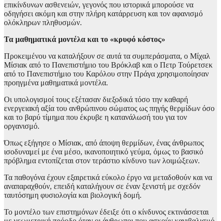
επικίνδυνων ασθενειών, γεγονός που ιστορικά μπορούσε να
οδηγήσει ακόμη και στην πλήρη κατάρρευση και τον αφανισμό
ολόκληρων πληθυσμών.
Τα μαθηματικά μοντέλα και το «κρυφό κόστος»
Προκειμένου να καταλήξουν σε αυτά τα συμπεράσματα, ο Μίχαλ
Μίσιακ από το Πανεπιστήμιο του Βρόκλαβ και ο Πετρ Τούρετσεκ
από το Πανεπιστήμιο του Καρόλου στην Πράγα χρησιμοποίησαν
προηγμένα μαθηματικά μοντέλα.
Οι υπολογισμοί τους εξέτασαν διεξοδικά τόσο την καθαρή
ενεργειακή αξία του ανθρώπινου σώματος ως πηγής θερμίδων όσο
και το βαρύ τίμημα που έκρυβε η κατανάλωσή του για τον
οργανισμό.
Όπως εξήγησε ο Μίσιακ, από άποψη θερμίδων, ένας άνθρωπος
ισοδυναμεί με ένα μέσο, ικανοποιητικό γεύμα, όμως το βασικό
πρόβλημα εντοπίζεται στον τεράστιο κίνδυνο των λοιμώξεων.
Τα παθογόνα έχουν εξαιρετικά εύκολο έργο να μεταδοθούν και να
αναπαραχθούν, επειδή καταλήγουν σε έναν ξενιστή με σχεδόν
ταυτόσημη φυσιολογία και βιολογική δομή.
Το μοντέλο των επιστημόνων έδειξε ότι ο κίνδυνος εκτινάσσεται
με γεωμετρική πρόοδο όταν οι άνθρωποι που ασκούν κανιβαλισμό