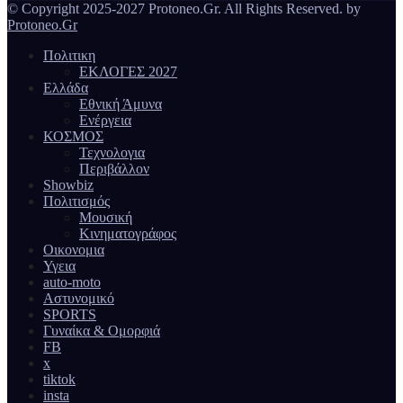
© Copyright 2025-2027 Protoneo.Gr. All Rights Reserved. by
Protoneo.Gr
Πολιτικη
ΕΚΛΟΓΕΣ 2027
Ελλάδα
Εθνική Άμυνα
Ενέργεια
ΚΟΣΜΟΣ
Τεχνολογια
Περιβάλλον
Showbiz
Πολιτισμός
Μουσική
Κινηματογράφος
Οικονομια
Υγεια
auto-moto
Αστυνομικό
SPORTS
Γυναίκα & Ομορφιά
FB
x
tiktok
insta