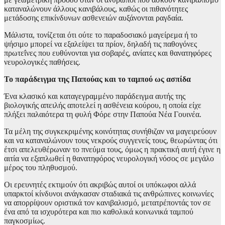
καταναλώνουν άλλους κανιβάλους, καθώς οι πιθανότητες
μετάδοσης επικίνδυνων ασθενειών αυξάνονται ραγδαία.
Μάλιστα, τονίζεται ότι ούτε το παραδοσιακό μαγείρεμα ή το
ψήσιμο μπορεί να εξαλείψει τα πρίον, δηλαδή τις παθογόνες
πρωτεΐνες που ευθύνονται για σοβαρές, ανίατες και θανατηφόρες
νευρολογικές παθήσεις.
Το παράδειγμα της Παπούας και το ταμπού ως ασπίδα
Ένα κλασικό και καταγεγραμμένο παράδειγμα αυτής της
βιολογικής απειλής αποτελεί η ασθένεια κούρου, η οποία είχε
πλήξει παλαιότερα τη φυλή Φόρε στην Παπούα Νέα Γουινέα.
Τα μέλη της συγκεκριμένης κοινότητας συνήθιζαν να μαγειρεύουν
και να καταναλώνουν τους νεκρούς συγγενείς τους, θεωρώντας ότι
έτσι απελευθέρωναν το πνεύμα τους, όμως η πρακτική αυτή έγινε η
αιτία να εξαπλωθεί η θανατηφόρος νευρολογική νόσος σε μεγάλο
μέρος του πληθυσμού.
Οι ερευνητές εκτιμούν ότι ακριβώς αυτοί οι υπόκωφοι αλλά
υπαρκτοί κίνδυνοι ανάγκασαν σταδιακά τις ανθρώπινες κοινωνίες
να απορρίψουν οριστικά τον κανιβαλισμό, μετατρέποντάς τον σε
ένα από τα ισχυρότερα και πιο καθολικά κοινωνικά ταμπού
παγκοσμίως.