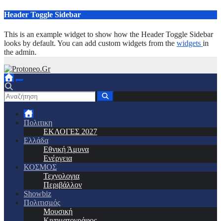
Μετάβαση
Header Toggle Sidebar
στο
περιεχόμενο
This is an example widget to show how the Header Toggle Sidebar
looks by default. You can add custom widgets from the
widgets
in
the admin.
Πολιτικη
ΕΚΛΟΓΕΣ 2027
Ελλάδα
Εθνική Άμυνα
Ενέργεια
ΚΟΣΜΟΣ
Τεχνολογια
Περιβάλλον
Showbiz
Πολιτισμός
Μουσική
Κινηματογράφος