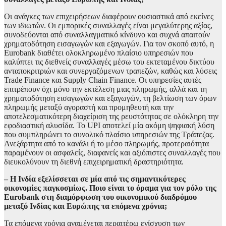
Οι ανάγκες των επιχειρήσεων διαφέρουν ουσιαστικά από εκείνες
των ιδιωτών. Οι εμπορικές συναλλαγές είναι μεγαλύτερης αξίας,
συνοδεύονται από συναλλαγματικό κίνδυνο και συχνά απαιτούν
χρηματοδότηση εισαγωγών και εξαγωγών. Για τον σκοπό αυτό, η
Eurobank διαθέτει ολοκληρωμένο πλαίσιο υπηρεσιών που
καλύπτει τις διεθνείς συναλλαγές μέσω του εκτεταμένου δικτύου
ανταποκριτριών και συνεργαζόμενων τραπεζών, καθώς και λύσεις
Trade Finance και Supply Chain Finance. Οι υπηρεσίες αυτές
επιτρέπουν όχι μόνο την εκτέλεση μιας πληρωμής, αλλά και τη
χρηματοδότηση εισαγωγών και εξαγωγών, τη βελτίωση των όρων
πληρωμής μεταξύ αγοραστή και προμηθευτή και την
αποτελεσματικότερη διαχείριση της ρευστότητας σε ολόκληρη την
εφοδιαστική αλυσίδα. Το UPI αποτελεί μία ακόμη ψηφιακή λύση
που συμπληρώνει το συνολικό πλαίσιο υπηρεσιών της Τράπεζας.
Ανεξάρτητα από το κανάλι ή το μέσο πληρωμής, προτεραιότητα
παραμένουν οι ασφαλείς, διαφανείς και αξιόπιστες συναλλαγές που
διευκολύνουν τη διεθνή επιχειρηματική δραστηριότητα.
– Η Ινδία εξελίσσεται σε μία από τις σημαντικότερες
οικονομίες παγκοσμίως. Ποιο είναι το όραμα για τον ρόλο της
Eurobank στη διαμόρφωση του οικονομικού διαδρόμου
μεταξύ Ινδίας και Ευρώπης τα επόμενα χρόνια;
Τα επόμενα χρόνια αναμένεται περαιτέρω ενίσχυση των