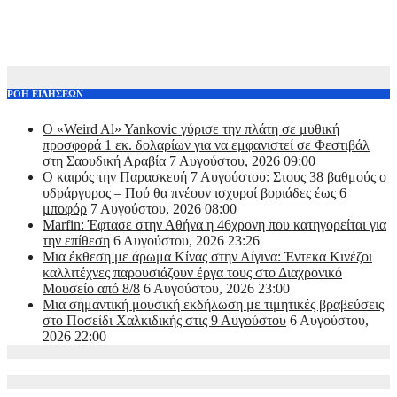
ΡΟΗ ΕΙΔΗΣΕΩΝ
Ο «Weird Al» Yankovic γύρισε την πλάτη σε μυθική
προσφορά 1 εκ. δολαρίων για να εμφανιστεί σε Φεστιβάλ
στη Σαουδική Αραβία
7 Αυγούστου, 2026 09:00
Ο καιρός την Παρασκευή 7 Αυγούστου: Στους 38 βαθμούς ο
υδράργυρος – Πού θα πνέουν ισχυροί βοριάδες έως 6
μποφόρ
7 Αυγούστου, 2026 08:00
Marfin: Έφτασε στην Αθήνα η 46χρονη που κατηγορείται για
την επίθεση
6 Αυγούστου, 2026 23:26
Μια έκθεση με άρωμα Κίνας στην Αίγινα: Έντεκα Κινέζοι
καλλιτέχνες παρουσιάζουν έργα τους στο Διαχρονικό
Μουσείο από 8/8
6 Αυγούστου, 2026 23:00
Μια σημαντική μουσική εκδήλωση με τιμητικές βραβεύσεις
στο Ποσείδι Χαλκιδικής στις 9 Αυγούστου
6 Αυγούστου,
2026 22:00