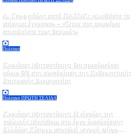
Α. Γεωργιάδης κατά ΠΑΣΟΚ: «Διαβάστε τα
επίσημα έγγραφα» – «Όταν σας συμφέρει
επικαλείστε τους θεσμούς»
6 Αυγούστου, 2026 13:02
0
Πολιτικη
Κυριάκος Μητσοτάκης: Θα προεδρεύσει
αύριο 6/8 στη συνεδρίαση της Κυβερνητικής
Επιτροπής Βιομηχανίας
5 Αυγούστου, 2026 19:30
2
Πολιτικη
ΠΡΩΤΗ ΣΕΛΙΔΑ
Κυριάκος Μητσοτάκης: Η είσοδος της
γαλλικής Meridiam στο έργο διασύνδεσης
Ελλάδας Κύπρου αποτελεί ισχυρή ψήφο
5 Αυγούστου, 2026 18:40
1