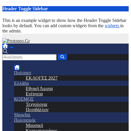
Μετάβαση
Header Toggle Sidebar
στο
περιεχόμενο
This is an example widget to show how the Header Toggle Sidebar
looks by default. You can add custom widgets from the
widgets
in
the admin.
Πολιτικη
ΕΚΛΟΓΕΣ 2027
Ελλάδα
Εθνική Άμυνα
Ενέργεια
ΚΟΣΜΟΣ
Τεχνολογια
Περιβάλλον
Showbiz
Πολιτισμός
Μουσική
Κινηματογράφος