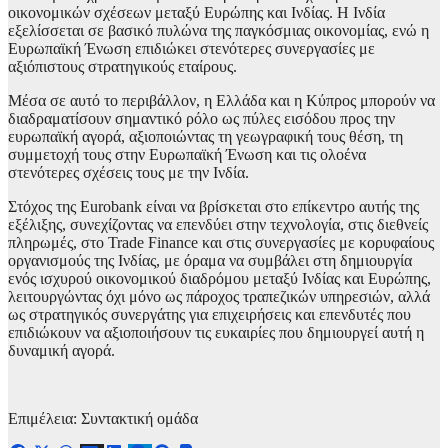
οικονομικών σχέσεων μεταξύ Ευρώπης και Ινδίας. Η Ινδία
εξελίσσεται σε βασικό πυλώνα της παγκόσμιας οικονομίας, ενώ η
Ευρωπαϊκή Ένωση επιδιώκει στενότερες συνεργασίες με
αξιόπιστους στρατηγικούς εταίρους.
Μέσα σε αυτό το περιβάλλον, η Ελλάδα και η Κύπρος μπορούν να
διαδραματίσουν σημαντικό ρόλο ως πύλες εισόδου προς την
ευρωπαϊκή αγορά, αξιοποιώντας τη γεωγραφική τους θέση, τη
συμμετοχή τους στην Ευρωπαϊκή Ένωση και τις ολοένα
στενότερες σχέσεις τους με την Ινδία.
Στόχος της Eurobank είναι να βρίσκεται στο επίκεντρο αυτής της
εξέλιξης, συνεχίζοντας να επενδύει στην τεχνολογία, στις διεθνείς
πληρωμές, στο Trade Finance και στις συνεργασίες με κορυφαίους
οργανισμούς της Ινδίας, με όραμα να συμβάλει στη δημιουργία
ενός ισχυρού οικονομικού διαδρόμου μεταξύ Ινδίας και Ευρώπης,
λειτουργώντας όχι μόνο ως πάροχος τραπεζικών υπηρεσιών, αλλά
ως στρατηγικός συνεργάτης για επιχειρήσεις και επενδυτές που
επιδιώκουν να αξιοποιήσουν τις ευκαιρίες που δημιουργεί αυτή η
δυναμική αγορά.
Επιμέλεια: Συντακτική ομάδα