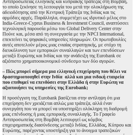
Αντιπροσωπείας ελληνικής και κυπριακής τράπεζας στη Βομβάη,
το οποίο ξεκίνησε τη λειτουργία του μετά την ολοκλήρωση της
αδειοδότησης από την Κεντρική Τράπεζα της Ινδίας και τις
αρμόδιες αρχές. Παράλληλα, συμμετέχει ως ιδρυτικό μέλος στο
India-Greece-Cyprus Business & Investment Council, αναπτύσσει
τεχνολογική παρουσία μέσω του Global Delivery Center στην
Πούνε και, μέσα από τη συνεργασία με την NPCI International,
επεκτείνει τις ψηφιακές υπηρεσίες πληρωμών. Οι πρωτοβουλίες
αυτές αποτελούν μέρος μιας ενιαίας στρατηγικής, με στόχο τη
διευκόλυνση των εμπορικών συναλλαγών και των επενδύσεων
μεταξύ Ευρώπης και Ινδίας και την ανάδειξη της Eurobank σε
αξιόπιστο χρηματοοικονομικό σύνδεσμο των δύο αγορών.
– Πώς μπορεί σήμερα μια ελληνική επιχείρηση που θέλει να
δραστηριοποιηθεί στην Ινδία αλλά και μια ινδική εταιρεία
που επιθυμεί να επενδύσει στην Ελλάδα ή στην Ευρώπη να
αξιοποιήσει τις υπηρεσίες της Eurobank;
Η προσέγγιση της Eurobank βασίζεται στην αντίληψη ότι μια
επιχείρηση δεν χρειάζεται απλώς μια τράπεζα, αλλά έναν
συνεργάτη που να μπορεί να υποστηρίξει ολόκληρη τη διαδρομή
μιας επένδυσης ή μιας εμπορικής συναλλαγής. Το Γραφείο
Αντιπροσωπείας στη Βομβάη λειτουργεί ως κόμβος
επιχειρηματικής διασύνδεσης μεταξύ Ινδίας, Ελλάδας, Κύπρου και
Ευρώπης, παρέχοντας υποστήριξη για το άνοιγμα τραπεζικών