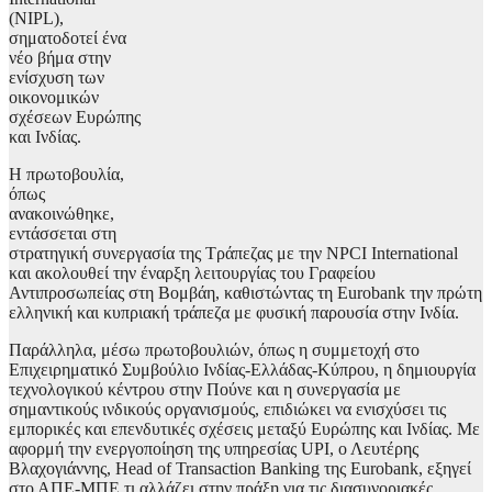
(NIPL),
σηματοδοτεί ένα
νέο βήμα στην
ενίσχυση των
οικονομικών
σχέσεων Ευρώπης
και Ινδίας.
Η πρωτοβουλία,
όπως
ανακοινώθηκε,
εντάσσεται στη
στρατηγική συνεργασία της Τράπεζας με την NPCI International
και ακολουθεί την έναρξη λειτουργίας του Γραφείου
Αντιπροσωπείας στη Βομβάη, καθιστώντας τη Eurobank την πρώτη
ελληνική και κυπριακή τράπεζα με φυσική παρουσία στην Ινδία.
Παράλληλα, μέσω πρωτοβουλιών, όπως η συμμετοχή στο
Επιχειρηματικό Συμβούλιο Ινδίας-Ελλάδας-Κύπρου, η δημιουργία
τεχνολογικού κέντρου στην Πούνε και η συνεργασία με
σημαντικούς ινδικούς οργανισμούς, επιδιώκει να ενισχύσει τις
εμπορικές και επενδυτικές σχέσεις μεταξύ Ευρώπης και Ινδίας. Με
αφορμή την ενεργοποίηση της υπηρεσίας UPI, ο Λευτέρης
Βλαχογιάννης, Head of Transaction Banking της Eurobank, εξηγεί
στο ΑΠΕ-ΜΠΕ τι αλλάζει στην πράξη για τις διασυνοριακές