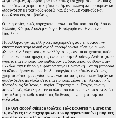
λογαριασμών, πρόσβαση σε τραπεζικές και χρηματοοικονομικές
υπηρεσίες, επιχειρηματική δικτύωση, ανταλλαγή πληροφοριών και
διασύνδεση με τοπικούς φορείς, καθώς και με νομικούς και
φορολογικούς συμβούλους.
Οι υπηρεσίες αυτές παρέχονται μέσω του δικτύου του Ομίλου σε
Ελλάδα, Κύπρο, Λουξεμβούργο, Βουλγαρία και Ηνωμένο
Βασίλειο.
Παράλληλα, για τις ελληνικές επιχειρήσεις που επιθυμούν να
επεκταθούν στην ινδική αγορά προσφέρονται λύσεις διεθνών
πληρωμών, διαχείρισης συναλλάγματος, cash management, trade
finance και υποστήριξης της εφοδιαστικής αλυσίδας. Αντίστοιχα, οι
ινδικές επιχειρήσεις που επιθυμούν να δραστηριοποιηθούν στην
Ελλάδα, την Κύπρο ή ευρύτερα στην Ευρωπαϊκή Ένωση μπορούν
να αξιοποιήσουν υπηρεσίες δημιουργίας τραπεζικών σχέσεων,
χρηματοδότησης επενδύσεων, εγκατάστασης εταιρικών δομών και
διασύνδεσης με αξιόπιστες επιχειρήσεις μέσω της ηλεκτρονικής
πλατφόρμας διεθνούς εμπορίου Exportgate.in. Στόχος είναι η
παροχή ενός ολοκληρωμένου πλαισίου υπηρεσιών που συνοδεύει
τον πελάτη σε κάθε στάδιο της διεθνούς επιχειρηματικής του
ανάπτυξης.
– Το UPI αφορά σήμερα ιδιώτες. Πώς καλύπτει η Eurobank
τις ανάγκες των επιχειρήσεων που πραγματοποιούν εμπορικές
συναλλαγές μεταξύ Ευρώπης και Ινδίας;