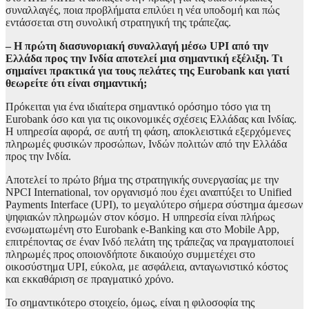
συναλλαγές, ποια προβλήματα επιλύει η νέα υποδομή και πώς
εντάσσεται στη συνολική στρατηγική της τράπεζας.
– Η πρώτη διασυνοριακή συναλλαγή μέσω UPI από την
Ελλάδα προς την Ινδία αποτελεί μια σημαντική εξέλιξη. Τι
σημαίνει πρακτικά για τους πελάτες της Eurobank και γιατί
θεωρείτε ότι είναι σημαντική;
Πρόκειται για ένα ιδιαίτερα σημαντικό ορόσημο τόσο για τη
Eurobank όσο και για τις οικονομικές σχέσεις Ελλάδας και Ινδίας.
Η υπηρεσία αφορά, σε αυτή τη φάση, αποκλειστικά εξερχόμενες
πληρωμές φυσικών προσώπων, Ινδών πολιτών από την Ελλάδα
προς την Ινδία.
Αποτελεί το πρώτο βήμα της στρατηγικής συνεργασίας με την
NPCI International, τον οργανισμό που έχει αναπτύξει το Unified
Payments Interface (UPI), το μεγαλύτερο σήμερα σύστημα άμεσων
ψηφιακών πληρωμών στον κόσμο. Η υπηρεσία είναι πλήρως
ενσωματωμένη στο Eurobank e-Banking και στο Mobile App,
επιτρέποντας σε έναν Ινδό πελάτη της τράπεζας να πραγματοποιεί
πληρωμές προς οποιονδήποτε δικαιούχο συμμετέχει στο
οικοσύστημα UPI, εύκολα, με ασφάλεια, ανταγωνιστικό κόστος
και εκκαθάριση σε πραγματικό χρόνο.
Το σημαντικότερο στοιχείο, όμως, είναι η φιλοσοφία της