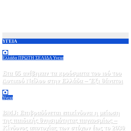
ΥΓΕΙΑ
Ελλάδα
ΠΡΩΤΗ ΣΕΛΙΔΑ
Υγεια
Στα 65 ανέβηκαν τα κρούσματα του ιού του
Δυτικού Νείλου στην Ελλάδα – Έξι θάνατοι
6 Αυγούστου, 2026 09:45
0
Υγεια
BMJ: Επιβραδύνεται επικίνδυνα η μείωση
της παιδικής θνησιμότητας παγκοσμίως –
Κίνδυνος αποτυχίας των στόχων έως το 2030