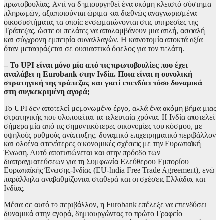
πρωτοβουλίας. Αντί να δημιουργηθεί ένα ακόμη κλειστό σύστημα
πληρωμών, αξιοποιούνται ώριμα και διεθνώς αναγνωρισμένα
οικοσυστήματα, τα οποία ενσωματώνονται στις υπηρεσίες της
Τράπεζας, ώστε οι πελάτες να απολαμβάνουν μια απλή, ασφαλή
και σύγχρονη εμπειρία συναλλαγών. Η καινοτομία αποκτά αξία
όταν μεταφράζεται σε ουσιαστικό όφελος για τον πελάτη.
– Το UPI είναι μόνο μία από τις πρωτοβουλίες που έχει
αναλάβει η Eurobank στην Ινδία. Ποια είναι η συνολική
στρατηγική της τράπεζας και γιατί επενδύει τόσο δυναμικά
στη συγκεκριμένη αγορά;
Το UPI δεν αποτελεί μεμονωμένο έργο, αλλά ένα ακόμη βήμα μιας
στρατηγικής που υλοποιείται τα τελευταία χρόνια. Η Ινδία αποτελεί
σήμερα μία από τις σημαντικότερες οικονομίες του κόσμου, με
υψηλούς ρυθμούς ανάπτυξης, δυναμικό επιχειρηματικό περιβάλλον
και ολοένα στενότερες οικονομικές σχέσεις με την Ευρωπαϊκή
Ένωση. Αυτό αποτυπώνεται και στην πρόοδο των
διαπραγματεύσεων για τη Συμφωνία Ελεύθερου Εμπορίου
Ευρωπαϊκής Ένωσης-Ινδίας (EU-India Free Trade Agreement), ενώ
παράλληλα αναβαθμίζονται σταθερά και οι σχέσεις Ελλάδας και
Ινδίας.
Μέσα σε αυτό το περιβάλλον, η Eurobank επέλεξε να επενδύσει
δυναμικά στην αγορά, δημιουργώντας το πρώτο Γραφείο