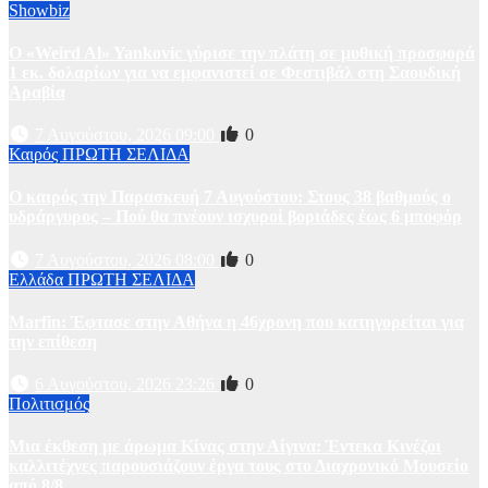
Showbiz
Ο «Weird Al» Yankovic γύρισε την πλάτη σε μυθική προσφορά
1 εκ. δολαρίων για να εμφανιστεί σε Φεστιβάλ στη Σαουδική
Αραβία
7 Αυγούστου, 2026 09:00
0
Καιρός
ΠΡΩΤΗ ΣΕΛΙΔΑ
Ο καιρός την Παρασκευή 7 Αυγούστου: Στους 38 βαθμούς ο
υδράργυρος – Πού θα πνέουν ισχυροί βοριάδες έως 6 μποφόρ
7 Αυγούστου, 2026 08:00
0
Ελλάδα
ΠΡΩΤΗ ΣΕΛΙΔΑ
Marfin: Έφτασε στην Αθήνα η 46χρονη που κατηγορείται για
την επίθεση
6 Αυγούστου, 2026 23:26
0
Πολιτισμός
Μια έκθεση με άρωμα Κίνας στην Αίγινα: Έντεκα Κινέζοι
καλλιτέχνες παρουσιάζουν έργα τους στο Διαχρονικό Μουσείο
από 8/8