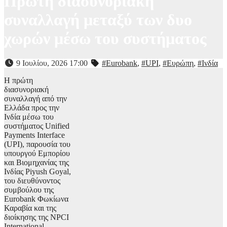
Πρώτη διασυνοριακή
συναλλαγή μεταξύ των δυο
χωρών μέσω του συστήματος
9 Ιουλίου, 2026 17:00
#Eurobank
,
#UPI
,
#Ευρώπη
,
#Ινδία
Η πρώτη
διασυνοριακή
συναλλαγή από την
Ελλάδα προς την
Ινδία μέσω του
συστήματος Unified
Payments Interface
(UPI), παρουσία του
υπουργού Εμπορίου
και Βιομηχανίας της
Ινδίας Piyush Goyal,
του διευθύνοντος
συμβούλου της
Eurobank Φωκίωνα
Καραβία και της
διοίκησης της NPCI
International