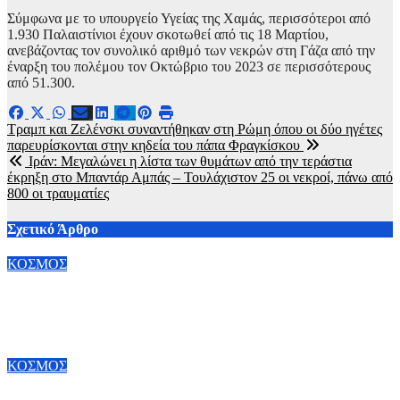
Σύμφωνα με το υπουργείο Υγείας της Χαμάς, περισσότεροι από
1.930 Παλαιστίνιοι έχουν σκοτωθεί από τις 18 Μαρτίου,
ανεβάζοντας τον συνολικό αριθμό των νεκρών στη Γάζα από την
έναρξη του πολέμου τον Οκτώβριο του 2023 σε περισσότερους
από 51.300.
Πλοήγηση
Τραμπ και Ζελένσκι συναντήθηκαν στη Ρώμη όπου οι δύο ηγέτες
παρευρίσκονται στην κηδεία του πάπα Φραγκίσκου
άρθρων
Ιράν: Μεγαλώνει η λίστα των θυμάτων από την τεράστια
έκρηξη στο Μπαντάρ Αμπάς – Τουλάχιστον 25 οι νεκροί, πάνω από
800 οι τραυματίες
Σχετικό Άρθρο
ΚΟΣΜΟΣ
Φλωρεντία: Ανακαλύφθηκε συνταγή – «πρόδρομος» της κόλα
σε μοναστήρι του 19ου αιώνα
8 Αυγούστου, 2026 20:00
ΚΟΣΜΟΣ