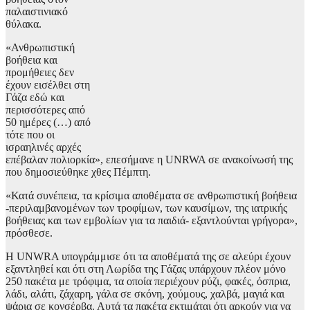
παλαιστινιακό
θύλακα.
«Ανθρωπιστική
βοήθεια και
προμήθειες δεν
έχουν εισέλθει στη
Γάζα εδώ και
περισσότερες από
50 ημέρες (…) από
τότε που οι
ισραηλινές αρχές
επέβαλαν πολιορκία», επεσήμανε η UNRWA σε ανακοίνωσή της
που δημοσιεύθηκε χθες Πέμπτη.
«Κατά συνέπεια, τα κρίσιμα αποθέματα σε ανθρωπιστική βοήθεια
-περιλαμβανομένων των τροφίμων, των καυσίμων, της ιατρικής
βοήθειας και των εμβολίων για τα παιδιά- εξαντλούνται γρήγορα»,
πρόσθεσε.
Η UNWRA υπογράμμισε ότι τα αποθέματά της σε αλεύρι έχουν
εξαντληθεί και ότι στη Λωρίδα της Γάζας υπάρχουν πλέον μόνο
250 πακέτα με τρόφιμα, τα οποία περιέχουν ρύζι, φακές, όσπρια,
λάδι, αλάτι, ζάχαρη, γάλα σε σκόνη, χούμους, χαλβά, μαγιά και
ψάρια σε κονσέρβα. Αυτά τα πακέτα εκτιμάται ότι αρκούν για να