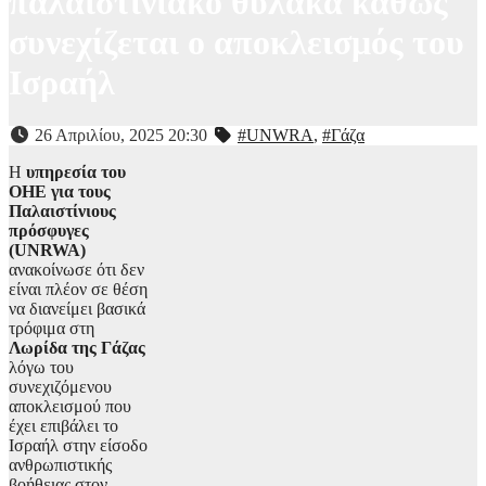
παλαιστινιακό θύλακα καθώς
συνεχίζεται ο αποκλεισμός του
Ισραήλ
26 Απριλίου, 2025 20:30
#UNWRA
,
#Γάζα
Η
υπηρεσία του
ΟΗΕ για τους
Παλαιστίνιους
πρόσφυγες
(UNRWA)
ανακοίνωσε ότι δεν
είναι πλέον σε θέση
να διανείμει βασικά
τρόφιμα στη
Λωρίδα της Γάζας
λόγω του
συνεχιζόμενου
αποκλεισμού που
έχει επιβάλει το
Ισραήλ στην είσοδο
ανθρωπιστικής
βοήθειας στον