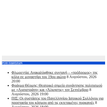
ΡΟΗ ΕΙΔΗΣΕΩΝ
Φλωρεντία: Ανακαλύφθηκε συνταγή – «πρόδρομος» της
κόλα σε μοναστήρι του 19ου αιώνα
8 Αυγούστου, 2026
20:00
Φράγμα Θέρμης: Θεατρικό σημείο συνάντησης πολιτισμού
με «Λυσιστράτη» και «Άλκηστις» τον Σεπτέμβριο
8
Αυγούστου, 2026 19:00
ΠΙΣ: Οι συστάσεις του Πανελληνίου Ιατρικού Συλλόγου για
προστασία του κόσμου από τις εκτεταμένες πυρκαγιές
8
Αυγούστου, 2026 18:00