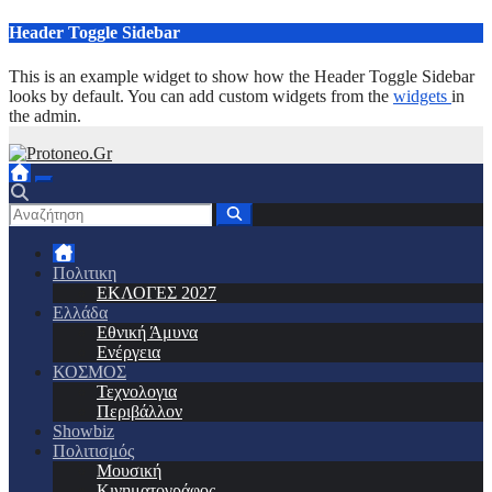
Μετάβαση
Header Toggle Sidebar
στο
περιεχόμενο
This is an example widget to show how the Header Toggle Sidebar
looks by default. You can add custom widgets from the
widgets
in
the admin.
Πολιτικη
ΕΚΛΟΓΕΣ 2027
Ελλάδα
Εθνική Άμυνα
Ενέργεια
ΚΟΣΜΟΣ
Τεχνολογια
Περιβάλλον
Showbiz
Πολιτισμός
Μουσική
Κινηματογράφος