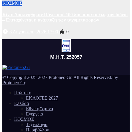
ΚΟΣΜΟΣ
Κίνα: Διακινήθηκαν Πάνω από 100 δισ. πακέτα έως τον Ιούνιο
– Επιταχύνεται η ανάπτυξη των ταχυμεταφορών
8 Αυγούστου, 2026 17:00
0
Μ.Η.Τ. 252057
© Copyright 2025-2027 Protoneo.Gr. All Rights Reserved. by
Protoneo.Gr
Πολιτικη
ΕΚΛΟΓΕΣ 2027
Ελλάδα
Εθνική Άμυνα
Ενέργεια
ΚΟΣΜΟΣ
Τεχνολογια
Περιβάλλον