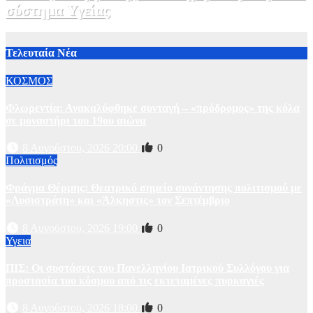
σύστημα Υγείας
2 Αυγούστου, 2026 11:49
1
Τελευταία Νέα
ΚΟΣΜΟΣ
Φλωρεντία: Ανακαλύφθηκε συνταγή – «πρόδρομος» της κόλα
σε μοναστήρι του 19ου αιώνα
8 Αυγούστου, 2026 20:00
0
Πολιτισμός
Φράγμα Θέρμης: Θεατρικό σημείο συνάντησης πολιτισμού με
«Λυσιστράτη» και «Άλκηστις» τον Σεπτέμβριο
8 Αυγούστου, 2026 19:00
0
Υγεια
ΠΙΣ: Οι συστάσεις του Πανελληνίου Ιατρικού Συλλόγου για
προστασία του κόσμου από τις εκτεταμένες πυρκαγιές
8 Αυγούστου, 2026 18:00
0