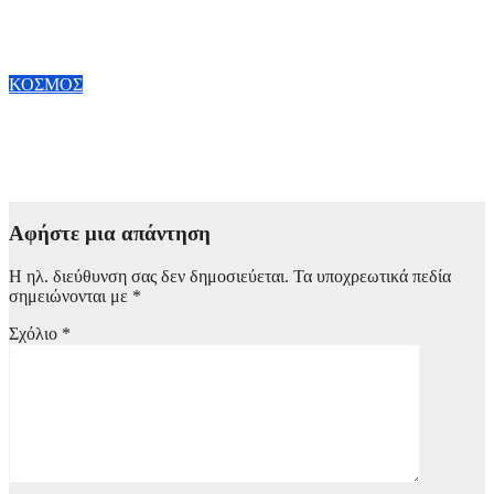
Κίνα: Διακινήθηκαν Πάνω από 100 δισ. πακέτα έως τον Ιούνιο
– Επιταχύνεται η ανάπτυξη των ταχυμεταφορών
8 Αυγούστου, 2026 17:00
ΚΟΣΜΟΣ
Άνοδος πελατών σε πάνω από 70% των εμπορικών κέντρων
στην Κίνα
6 Αυγούστου, 2026 20:00
Αφήστε μια απάντηση
Η ηλ. διεύθυνση σας δεν δημοσιεύεται.
Τα υποχρεωτικά πεδία
σημειώνονται με
*
Σχόλιο
*