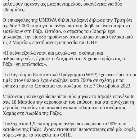
καλύψουν τις ανάγκες μιας πενταμελούς οικογένειας για δύο
εβδομάδες.
Ο επικεφαλής της UNRWA Φιλίπ Λαζαρινί δήλωσε την Τρίτη ότι
σχεδόν 3.000 φορτηγά με ανθρωπιστική βοήθεια είναι έτοιμα να
εισέλθουν στη Γάζα. Ωστόσο, ο στρατός του Ισραήλ έχει
μπλοκάρει την είσοδο προϊόντων στον παλαιστινιακό θύλακα από
τις 2 Μαρτίου, επεσήμανε η υπηρεσία του ΟΗΕ.
«Η πείνα εξαπλώνεται και μεγαλώνει, σκόπιμη και
ανθρωπογενής», έγραψε ο Λαζαρινί στο X χαρακτηρίζοντας τη
Γάζα «γη απελπισίας».
Το Παγκόσμιο Επισιτιστικό Πρόγραμμα (WFP) έχε αναφέρει ότι οι
τιμές στον θύλακα έχουν αυξηθεί κατά 700% σε σχέση με τα
επίπεδα πριν το ξέσπασμα του πολέμου, στις 7 Οκτωβρίου 2023.
Σπάζοντας μια εκεχειρία περίπου δύο μηνών το Ισραήλ επανέλαβε
στις 18 Μαρτίου την αεροπορική του επίθεση, και στη συνέχεια τη
χερσαία, εναντίον του παλαιστινιακού ισλαμιστικού κινήματος
Χαμάς στη Λωρίδα της Γάζας.
Τουλάχιστον 1,9 εκατομμύριο άνθρωποι -περίπου το 90% των
κατοίκων της Γάζας- έχουν εκτοπιστεί περισσότερες από μία φορές,
σύμφωνα με τα στοιχεία του ΟΗΕ.