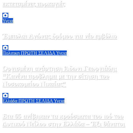
εκτεταμένες πυρκαγιές
8 Αυγούστου, 2026 18:00
0
Υγεια
Έμπολα: Αγώνας δρόμου για νέο εμβόλιο
7 Αυγούστου, 2026 23:00
0
Πολιτικη
ΠΡΩΤΗ ΣΕΛΙΔΑ
Υγεια
Οργισμένη ανάρτηση Άδωνι Γεωργιάδη:
“Κανένα προβλημα με την σίτηση του
Νοσοκομείου Νικαίας”
7 Αυγούστου, 2026 11:30
0
Ελλάδα
ΠΡΩΤΗ ΣΕΛΙΔΑ
Υγεια
Στα 65 ανέβηκαν τα κρούσματα του ιού του
Δυτικού Νείλου στην Ελλάδα – Έξι θάνατοι
6 Αυγούστου, 2026 09:45
0