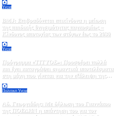
Υγεια
BMJ: Επιβραδύνεται επικίνδυνα η μείωση
της παιδικής θνησιμότητας παγκοσμίως –
Κίνδυνος αποτυχίας των στόχων έως το 2030
5 Αυγούστου, 2026 21:00
3
Υγεια
Πρόγραμμα «ΤΙΤΥΟΣ»: Προσφέρει πολλά
και έχει καταγράψει σημαντικά αποτελέσματα
στη μάχη που γίνεται για την εξάλειψη της
ηπατίτιδας C
3 Αυγούστου, 2026 12:00
1
Πολιτικη
Υγεια
Αδ. Γεωργιάδης: Με δήλωση του Γιαννάκου
της ΠΟΕΔΗΝ η απάντηση του για τον