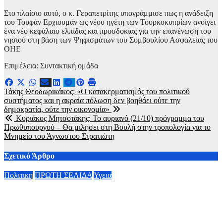
Στο πλαίσιο αυτό, ο κ. Γεραπετρίτης υπογράμμισε πως η ανάδειξη
του Τουφάν Ερχιουμάν ως νέου ηγέτη των Τουρκοκυπρίων ανοίγει
ένα νέο κεφάλαιο ελπίδας και προσδοκίας για την επανένωση του
νησιού στη βάση των Ψηφισμάτων του Συμβουλίου Ασφαλείας του
ΟΗΕ
Επιμέλεια: Συντακτική ομάδα
Πλοήγηση
Τάκης Θεοδωρικάκος: «Ο κατακερματισμός του πολιτικού
συστήματος και η ακραία πόλωση δεν βοηθάει ούτε την
άρθρων
δημοκρατία, ούτε την οικονομία»
Κυριάκος Μητσοτάκης: Το αυριανό (21/10) πρόγραμμα του
Πρωθυπουργού – Θα μιλήσει στη Βουλή στην τροπολογία για το
Μνημείο του Άγνωστου Στρατιώτη
Σχετικό Άρθρο
Πολιτικη
ΠΡΩΤΗ ΣΕΛΙΔΑ
Υγεια
Οργισμένη ανάρτηση Άδωνι Γεωργιάδη: “Κανένα προβλημα
με την σίτηση του Νοσοκομείου Νικαίας”