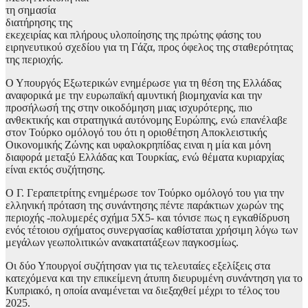
τη σημασία
διατήρησης της
εκεχειρίας και πλήρους υλοποίησης της πρώτης φάσης του
ειρηνευτικού σχεδίου για τη Γάζα, προς όφελος της σταθερότητας
της περιοχής.
Ο Υπουργός Εξωτερικών ενημέρωσε για τη θέση της Ελλάδας
αναφορικά με την ευρωπαϊκή αμυντική βιομηχανία και την
προσήλωσή της στην οικοδόμηση μιας ισχυρότερης, πιο
ανθεκτικής και στρατηγικά αυτόνομης Ευρώπης, ενώ επανέλαβε
στον Τούρκο ομόλογό του ότι η οριοθέτηση Αποκλειστικής
Οικονομικής Ζώνης και υφαλοκρηπίδας ειναι η μία και μόνη
διαφορά μεταξύ Ελλάδας και Τουρκίας, ενώ θέματα κυριαρχίας
είναι εκτός συζήτησης.
Ο Γ. Γεραπετρίτης ενημέρωσε τον Τούρκο ομόλογό του για την
ελληνική πρόταση της συνάντησης πέντε παράκτιων χωρών της
περιοχής -πολυμερές σχήμα 5Χ5- και τόνισε πως η εγκαθίδρυση
ενός τέτοιου σχήματος συνεργασίας καθίσταται χρήσιμη λόγω των
μεγάλων γεωπολιτικών ανακατατάξεων παγκοσμίως.
Οι δύο Υπουργοί συζήτησαν για τις τελευταίες εξελίξεις στα
κατεχόμενα και την επικείμενη άτυπη διευρυμένη συνάντηση για το
Κυπριακό, η οποία αναμένεται να διεξαχθεί μέχρι το τέλος του
2025.