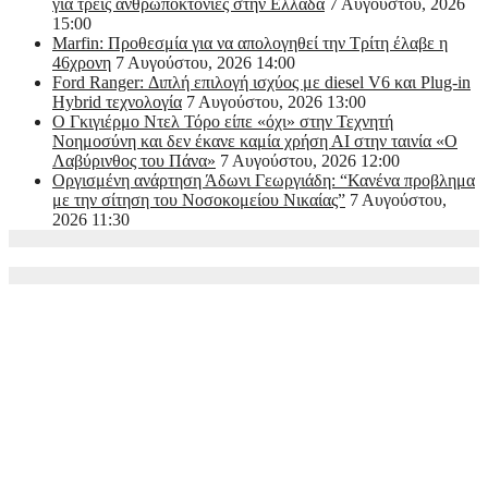
για τρεις ανθρωποκτονίες στην Ελλάδα
7 Αυγούστου, 2026
15:00
Marfin: Προθεσμία για να απολογηθεί την Τρίτη έλαβε η
46χρονη
7 Αυγούστου, 2026 14:00
Ford Ranger: Διπλή επιλογή ισχύος με diesel V6 και Plug-in
Hybrid τεχνολογία
7 Αυγούστου, 2026 13:00
Ο Γκιγιέρμο Ντελ Τόρο είπε «όχι» στην Τεχνητή
Νοημοσύνη και δεν έκανε καμία χρήση ΑΙ στην ταινία «Ο
Λαβύρινθος του Πάνα»
7 Αυγούστου, 2026 12:00
Οργισμένη ανάρτηση Άδωνι Γεωργιάδη: “Κανένα προβλημα
με την σίτηση του Νοσοκομείου Νικαίας”
7 Αυγούστου,
2026 11:30