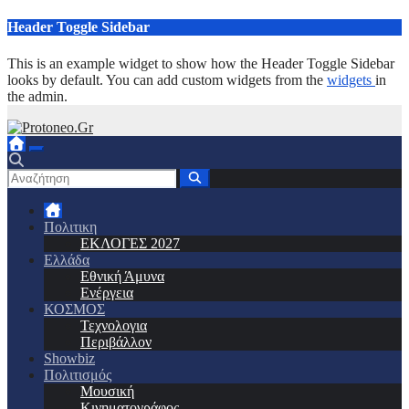
Μετάβαση
Header Toggle Sidebar
στο
περιεχόμενο
This is an example widget to show how the Header Toggle Sidebar
looks by default. You can add custom widgets from the
widgets
in
the admin.
Πολιτικη
ΕΚΛΟΓΕΣ 2027
Ελλάδα
Εθνική Άμυνα
Ενέργεια
ΚΟΣΜΟΣ
Τεχνολογια
Περιβάλλον
Showbiz
Πολιτισμός
Μουσική
Κινηματογράφος