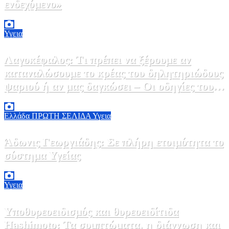
ενδεχόμενο»
2 Αυγούστου, 2026 14:37
2
Υγεια
Λαγοκέφαλος: Τι πρέπει να ξέρουμε αν
καταναλώσουμε το κρέας του δηλητηριώδους
ψαριού ή αν μας δαγκώσει – Οι οδηγίες του
ΕΟΔΥ
2 Αυγούστου, 2026 13:00
1
Ελλάδα
ΠΡΩΤΗ ΣΕΛΙΔΑ
Υγεια
Άδωνις Γεωργιάδης: Σε πλήρη ετοιμότητα το
σύστημα Υγείας
2 Αυγούστου, 2026 11:49
1
Υγεια
Υποθυρεοειδισμός και θυρεοειδίτιδα
Hashimoto: Τα συμπτώματα, η διάγνωση και