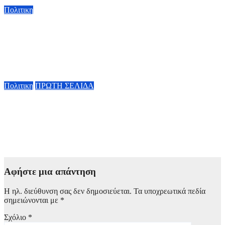
7 Αυγούστου, 2026 11:30
Πολιτικη
Κ. Χατζηδάκης: «Πήγαν στον κάλαθο των αχρήστων οι
αμφισβητήσεις για το καλώδιο της ηλεκτρικής διασύνδεσης
Ελλάδας-Κύπρου μετά τη συμφωνία ΑΔΜΗΕ με την
Meridiam»
6 Αυγούστου, 2026 15:00
Πολιτικη
ΠΡΩΤΗ ΣΕΛΙΔΑ
Κυβερνητική Επιτροπή Βιομηχανίας – Κ. Μητσοτάκης: Η
ενίσχυση της παραγωγικής βάσης στρατηγική προτεραιότητα
για μία πιο ανταγωνιστική, εξωστρεφή και ανθεκτική ελληνική
οικονομία
6 Αυγούστου, 2026 14:00
Αφήστε μια απάντηση
Η ηλ. διεύθυνση σας δεν δημοσιεύεται.
Τα υποχρεωτικά πεδία
σημειώνονται με
*
Σχόλιο
*