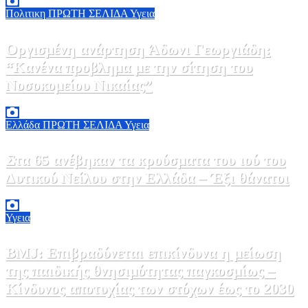
Πολιτικη
ΠΡΩΤΗ ΣΕΛΙΔΑ
Υγεια
Οργισμένη ανάρτηση Άδωνι Γεωργιάδη:
“Κανένα προβλημα με την σίτηση του
Νοσοκομείου Νικαίας”
7 Αυγούστου, 2026 11:30
0
Ελλάδα
ΠΡΩΤΗ ΣΕΛΙΔΑ
Υγεια
Στα 65 ανέβηκαν τα κρούσματα του ιού του
Δυτικού Νείλου στην Ελλάδα – Έξι θάνατοι
6 Αυγούστου, 2026 09:45
0
Υγεια
BMJ: Επιβραδύνεται επικίνδυνα η μείωση
της παιδικής θνησιμότητας παγκοσμίως –
Κίνδυνος αποτυχίας των στόχων έως το 2030
5 Αυγούστου, 2026 21:00
3