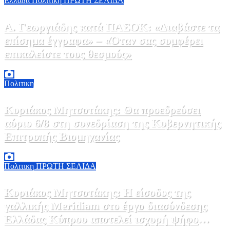
Ελλάδα
Πολιτικη
ΠΡΩΤΗ ΣΕΛΙΔΑ
Α. Γεωργιάδης κατά ΠΑΣΟΚ: «Διαβάστε τα
επίσημα έγγραφα» – «Όταν σας συμφέρει
επικαλείστε τους θεσμούς»
6 Αυγούστου, 2026 13:02
0
Πολιτικη
Κυριάκος Μητσοτάκης: Θα προεδρεύσει
αύριο 6/8 στη συνεδρίαση της Κυβερνητικής
Επιτροπής Βιομηχανίας
5 Αυγούστου, 2026 19:30
2
Πολιτικη
ΠΡΩΤΗ ΣΕΛΙΔΑ
Κυριάκος Μητσοτάκης: Η είσοδος της
γαλλικής Meridiam στο έργο διασύνδεσης
Ελλάδας Κύπρου αποτελεί ισχυρή ψήφο