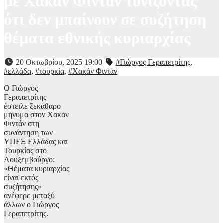
με Χακάν Φιντάν τονίζοντας
ότι δεν μπαίνουν σε συζήτηση
θέματα εθνικής κυριαρχίας
20 Οκτωβρίου, 2025 19:00
#Γιώργος Γεραπετρίτης
,
#ελλάδα
,
#τουρκία
,
#Χακάν Φιντάν
Ο Γιώργος
Γεραπετρίτης
έστειλε ξεκάθαρο
μήνυμα στον Χακάν
Φιντάν στη
συνάντηση των
ΥΠΕΞ Ελλάδας και
Τουρκίας στο
Λουξεμβούργο:
«Θέματα κυριαρχίας
είναι εκτός
συζήτησης»
ανέφερε μεταξύ
άλλων ο Γιώργος
Γεραπετρίτης.