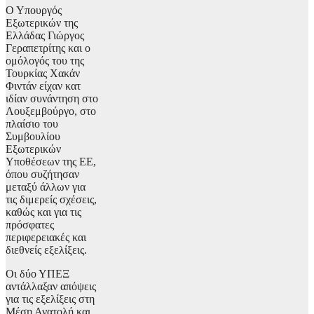
Ο Υπουργός
Εξωτερικών της
Ελλάδας Γιώργος
Γεραπετρίτης και ο
ομόλογός του της
Τουρκίας Χακάν
Φιντάν είχαν κατ
ιδίαν συνάντηση στο
Λουξεμβούργο, στο
πλαίσιο του
Συμβουλίου
Εξωτερικών
Υποθέσεων της ΕΕ,
όπου συζήτησαν
μεταξύ άλλων για
τις διμερείς σχέσεις,
καθώς και για τις
πρόσφατες
περιφερειακές και
διεθνείς εξελίξεις.
Οι δύο ΥΠΕΞ
αντάλλαξαν απόψεις
για τις εξελίξεις στη
Μέση Ανατολή και