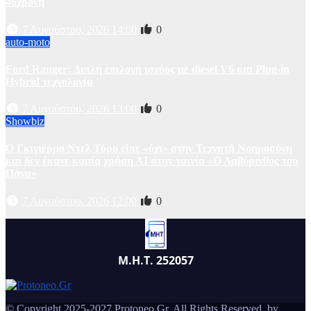
46χρονη
7 Αυγούστου, 2026 14:00
0
auto-moto
Ford Ranger: Διπλή επιλογή ισχύος με diesel V6 και Plug-in
Hybrid τεχνολογία
7 Αυγούστου, 2026 13:00
0
Showbiz
Ο Γκιγιέρμο Ντελ Τόρο είπε «όχι» στην Τεχνητή Νοημοσύνη
και δεν έκανε καμία χρήση ΑΙ στην ταινία «Ο Λαβύρινθος του
Πάνα»
7 Αυγούστου, 2026 12:00
0
Μ.Η.Τ. 252057
© Copyright 2025-2027 Protoneo.Gr. All Rights Reserved. by