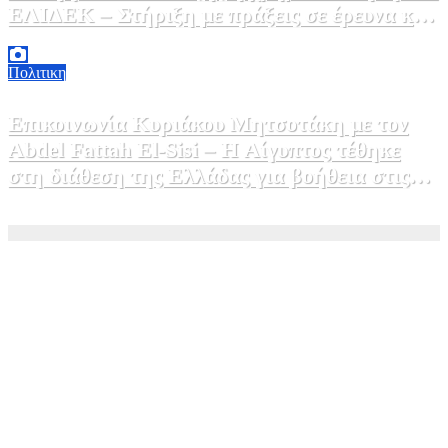
ΕΛΙΔΕΚ – Στήριξη με πράξεις σε έρευνα και
καινοτομία»
5 Αυγούστου, 2026 16:30
1
Πολιτικη
Επικοινωνία Κυριάκου Μητσοτάκη με τον
Abdel Fattah El-Sisi – Η Αίγυπτος τέθηκε
στη διάθεση της Ελλάδας για βοήθεια στις
φωτιές
5 Αυγούστου, 2026 15:58
1