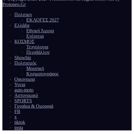
Protoneo.Gr
Πολιτικη
ΕΚΛΟΓΕΣ 2027
Ελλάδα
Εθνική Άμυνα
Ενέργεια
ΚΟΣΜΟΣ
Τεχνολογια
Περιβάλλον
Showbiz
Πολιτισμός
Μουσική
Κινηματογράφος
Οικονομια
Υγεια
auto-moto
Αστυνομικό
SPORTS
Γυναίκα & Ομορφιά
FB
x
tiktok
insta