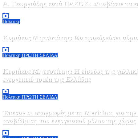
Α. Γεωργιάδης κατά ΠΑΣΟΚ: «Διαβάστε τα επί
6 Αυγούστου, 2026 13:02
0
Πολιτικη
Κυριάκος Μητσοτάκης: Θα προεδρεύσει αύριο
5 Αυγούστου, 2026 19:30
2
Πολιτικη
ΠΡΩΤΗ ΣΕΛΙΔΑ
Κυριάκος Μητσοτάκης: Η είσοδος της γαλλικ
ενεργειακό τομέα της Ελλάδας
5 Αυγούστου, 2026 18:40
1
Πολιτικη
ΠΡΩΤΗ ΣΕΛΙΔΑ
Έπεσαν οι υπογραφές με τη Meridiam για την
αναβάθμιση του ενεργειακού ρόλου της χώρας
5 Αυγούστου, 2026 18:00
2