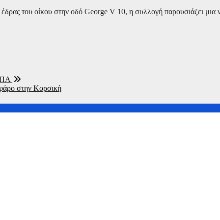
έδρας του οίκου στην οδό George V 10, η συλλογή παρουσιάζει μια 
 ΗΠΑ
 φάρο στην Κορσική
ν πατρίδα του την Ιρλανδία με τον οίκο Dior
ημιουργικά το μωρό