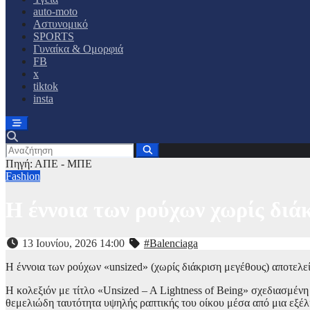
auto-moto
Αστυνομικό
SPORTS
Γυναίκα & Ομορφιά
FB
x
tiktok
insta
Πηγή: ΑΠΕ - ΜΠΕ
Fashion
Η έννοια των ρούχων χωρίς διά
13 Ιουνίου, 2026 14:00
#Balenciaga
Η έννοια των ρούχων «unsized» (χωρίς διάκριση μεγέθους) αποτελεί
H κολεξιόν με τίτλο «Unsized – A Lightness of Being» σχεδιασμένη 
θεμελιώδη ταυτότητα υψηλής ραπτικής του οίκου μέσα από μια εξέλ