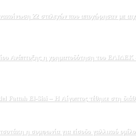
ακοίνωση 22 στελεχών που αποχώρησαν με αιχμέ
ου Ανάπτυξης η χρηματοδότηση του ΕΛΙΔΕΚ – 
 Fattah El-Sisi – Η Αίγυπτος τέθηκε στη διάθ
σοτάκη η συμφωνία για είσοδο γαλλικού ομίλο