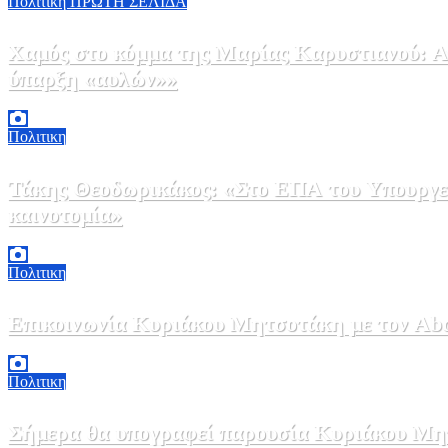
Πολιτικη
ΠΡΩΤΗ ΣΕΛΙΔΑ
Χαμός στο κόμμα της Μαρίας Καρυστιανού: Αν
ύπαρξη «αυλών»»
5 Αυγούστου, 2026 17:00
0
Πολιτικη
Τάκης Θεοδωρικάκος: «Στο ΕΠΑ του Υπουργεί
καινοτομία»
5 Αυγούστου, 2026 16:30
1
Πολιτικη
Επικοινωνία Κυριάκου Μητσοτάκη με τον Abdel
5 Αυγούστου, 2026 15:58
1
Πολιτικη
Σήμερα θα υπογραφεί παρουσία Κυριάκου Μητ