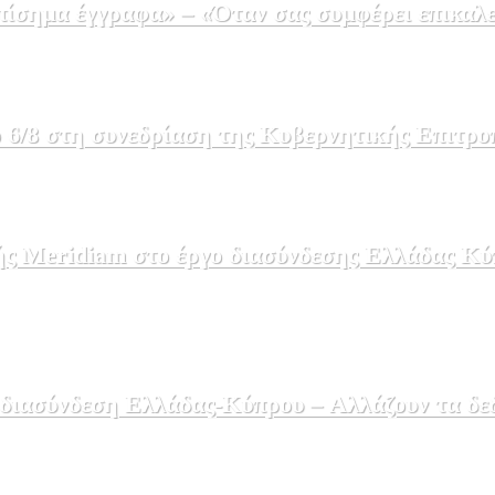
σημα έγγραφα» – «Όταν σας συμφέρει επικαλε
 6/8 στη συνεδρίαση της Κυβερνητικής Επιτρο
ής Meridiam στο έργο διασύνδεσης Ελλάδας Κύ
 διασύνδεση Ελλάδας-Κύπρου – Αλλάζουν τα δε