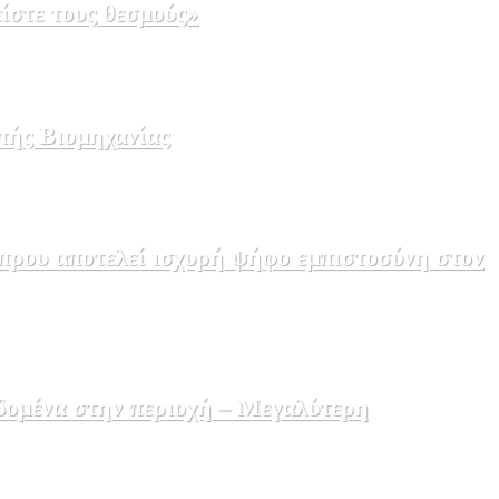
ίστε τους θεσμούς»
πής Βιομηχανίας
πρου αποτελεί ισχυρή ψήφο εμπιστοσύνη στον
δομένα στην περιοχή – Μεγαλύτερη