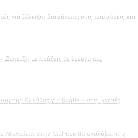
ς για έλλειψη διαφάνειας στις αποφάσεις και
Στήριξη με πράξεις σε έρευνα και
εση της Ελλάδας για βοήθεια στις φωτιές
υ Meridiam στην GSI που θα αναλάβει την