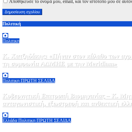
Αποθήκευσε το όνομά μου, email, και τον ιστότοπο μου σε αυτό
Πολιτική
Πολιτικη
Κ. Χατζηδάκης: «Πήγαν στον κάλαθο των αχρή
τη συμφωνία ΑΔΜΗΕ με την Meridiam»
6 Αυγούστου, 2026 15:00
0
Πολιτικη
ΠΡΩΤΗ ΣΕΛΙΔΑ
Κυβερνητική Επιτροπή Βιομηχανίας – Κ. Μητ
ανταγωνιστική, εξωστρεφή και ανθεκτική ελλ
6 Αυγούστου, 2026 14:00
0
Ελλάδα
Πολιτικη
ΠΡΩΤΗ ΣΕΛΙΔΑ