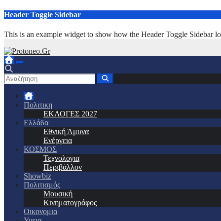
Μετάβαση
Header Toggle Sidebar
στο
περιεχόμενο
This is an example widget to show how the Header Toggle Sidebar lo
Πολιτικη
ΕΚΛΟΓΕΣ 2027
Ελλάδα
Εθνική Άμυνα
Ενέργεια
ΚΟΣΜΟΣ
Τεχνολογια
Περιβάλλον
Showbiz
Πολιτισμός
Μουσική
Κινηματογράφος
Οικονομια
Υγεια