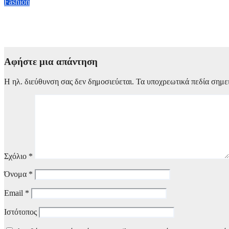
Fashion
Στις 2 Νοεμβρίου θα διεξαχθεί η τελετή των Βραβείων Μόδας 
16 Ιουλίου, 2026 23:00
Αφήστε μια απάντηση
Η ηλ. διεύθυνση σας δεν δημοσιεύεται.
Τα υποχρεωτικά πεδία σημε
Σχόλιο
*
Όνομα
*
Email
*
Ιστότοπος