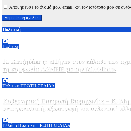
Αποθήκευσε το όνομά μου, email, και τον ιστότοπο μου σε αυτό
Πολιτική
Πολιτικη
Κ. Χατζηδάκης: «Πήγαν στον κάλαθο των αχρή
τη συμφωνία ΑΔΜΗΕ με την Meridiam»
6 Αυγούστου, 2026 15:00
0
Πολιτικη
ΠΡΩΤΗ ΣΕΛΙΔΑ
Κυβερνητική Επιτροπή Βιομηχανίας – Κ. Μητ
ανταγωνιστική, εξωστρεφή και ανθεκτική ελλ
6 Αυγούστου, 2026 14:00
0
Ελλάδα
Πολιτικη
ΠΡΩΤΗ ΣΕΛΙΔΑ