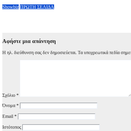
5 Αυγούστου, 2026 09:00
Showbiz
ΠΡΩΤΗ ΣΕΛΙΔΑ
Τάσος Χαλκιάς: Τα συγκλονιστικά πλάνα μέσα από το καμένο σ
4 Αυγούστου, 2026 11:28
Αφήστε μια απάντηση
Η ηλ. διεύθυνση σας δεν δημοσιεύεται.
Τα υποχρεωτικά πεδία σημε
Σχόλιο
*
Όνομα
*
Email
*
Ιστότοπος