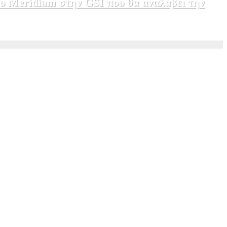
υ Meridiam στην GSI που θα αναλάβει την