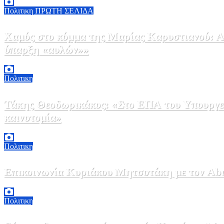
Πολιτικη
ΠΡΩΤΗ ΣΕΛΙΔΑ
Χαμός στο κόμμα της Μαρίας Καρυστιανού: Αν
ύπαρξη «αυλών»»
5 Αυγούστου, 2026 17:00
0
Πολιτικη
Τάκης Θεοδωρικάκος: «Στο ΕΠΑ του Υπουργεί
καινοτομία»
5 Αυγούστου, 2026 16:30
1
Πολιτικη
Επικοινωνία Κυριάκου Μητσοτάκη με τον Abdel
5 Αυγούστου, 2026 15:58
1
Πολιτικη