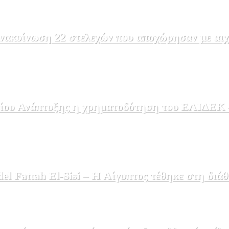
ακοίνωση 22 στελεχών που αποχώρησαν με αιχμέ
ου Ανάπτυξης η χρηματοδότηση του ΕΛΙΔΕΚ – 
 Fattah El-Sisi – Η Αίγυπτος τέθηκε στη διάθ