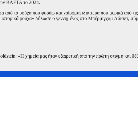
είων BAFTA το 2024.
α από τα ρούχα που φοράω και χαίρομαι ιδιαίτερα που μερικά από τις
τα ιστορικά ρούχα» δήλωσε ο γεννημένος στο Μπέρμιγχαμ Λάισετ, σ
oldstein: «Η χημεία μας ήταν εξαιρετική από την πρώτη στιγμή και δ
μινγκ τάχθηκαν κατά της συγχώνευσης της Paramount με την Wa
στη νέα ταινία της Marvel