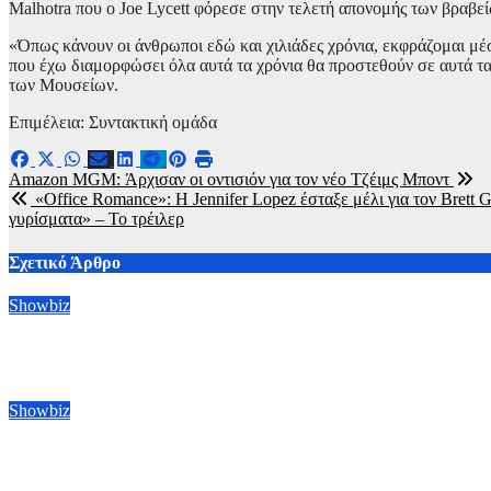
Malhotra που ο Joe Lycett φόρεσε στην τελετή απονομής των βραβ
«Όπως κάνουν οι άνθρωποι εδώ και χιλιάδες χρόνια, εκφράζομαι μέσ
που έχω διαμορφώσει όλα αυτά τα χρόνια θα προστεθούν σε αυτά 
των Μουσείων.
Επιμέλεια: Συντακτική ομάδα
Πλοήγηση
Amazon MGM: Άρχισαν οι οντισιόν για τον νέο Τζέιμς Μποντ
«Office Romance»: Η Jennifer Lopez έσταξε μέλι για τον Brett G
άρθρων
γυρίσματα» – To τρέιλερ
Σχετικό Άρθρο
Showbiz
Οι Μπένεντικτ Κάμπερμπατς, Μπένεντικτ Γουόνγκ και Άλαν Κά
6 Αυγούστου, 2026 09:00
Showbiz
Ράιαν Γκόσλινγκ: Πήρε το χρίσμα για τον ρόλο του Ghost Rider 