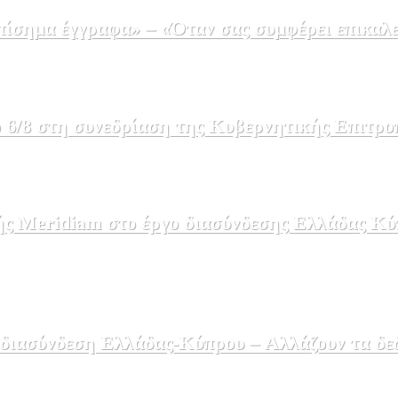
σημα έγγραφα» – «Όταν σας συμφέρει επικαλε
 6/8 στη συνεδρίαση της Κυβερνητικής Επιτρο
ής Meridiam στο έργο διασύνδεσης Ελλάδας Κύ
 διασύνδεση Ελλάδας-Κύπρου – Αλλάζουν τα δε