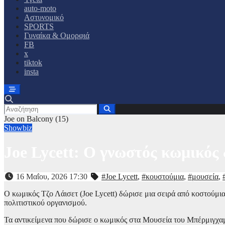
auto-moto
Αστυνομικό
SPORTS
Γυναίκα & Ομορφιά
FB
x
tiktok
insta
Joe on Balcony (15)
Showbiz
Joe Lycett: Ο γνωστός κωμικός
16 Μαΐου, 2026 17:30
#Joe Lycett
,
#κουστούμια
,
#μουσεία
,
Ο κωμικός Τζο Λάισετ (Joe Lycett) δώρισε μια σειρά από κοστούμ
πολιτιστικού οργανισμού.
Τα αντικείμενα που δώρισε ο κωμικός στα Μουσεία του Μπέρμιγχαμ