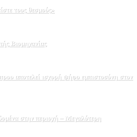
ίστε τους θεσμούς»
πής Βιομηχανίας
πρου αποτελεί ισχυρή ψήφο εμπιστοσύνη στον
δομένα στην περιοχή – Μεγαλύτερη