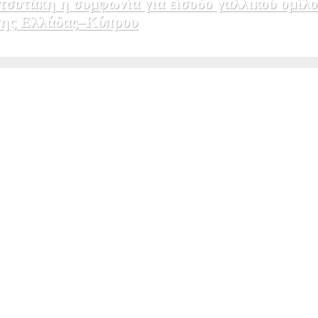
σοτάκη η συμφωνία για είσοδο γαλλικού ομίλο
εσης Ελλάδας–Κύπρου