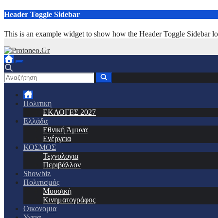
Μετάβαση
Header Toggle Sidebar
στο
περιεχόμενο
This is an example widget to show how the Header Toggle Sidebar lo
Πολιτικη
ΕΚΛΟΓΕΣ 2027
Ελλάδα
Εθνική Άμυνα
Ενέργεια
ΚΟΣΜΟΣ
Τεχνολογια
Περιβάλλον
Showbiz
Πολιτισμός
Μουσική
Κινηματογράφος
Οικονομια
Υγεια