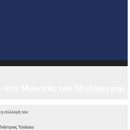
ου στα Μουσεία του Μπέρμιγχαμ
μη συλλογή του
διάστριας Yashana