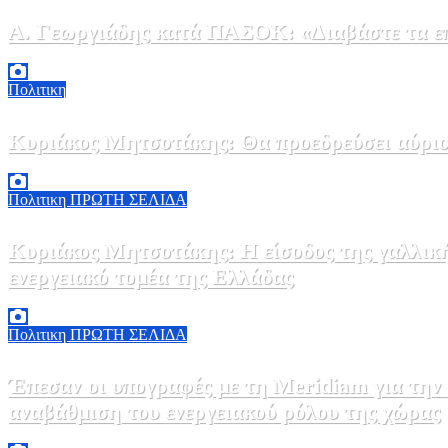
Α. Γεωργιάδης κατά ΠΑΣΟΚ: «Διαβάστε τα επί
6 Αυγούστου, 2026 13:02
0
Πολιτικη
Κυριάκος Μητσοτάκης: Θα προεδρεύσει αύριο
5 Αυγούστου, 2026 19:30
2
Πολιτικη
ΠΡΩΤΗ ΣΕΛΙΔΑ
Κυριάκος Μητσοτάκης: Η είσοδος της γαλλικ
ενεργειακό τομέα της Ελλάδας
5 Αυγούστου, 2026 18:40
1
Πολιτικη
ΠΡΩΤΗ ΣΕΛΙΔΑ
Έπεσαν οι υπογραφές με τη Meridiam για την
αναβάθμιση του ενεργειακού ρόλου της χώρας
5 Αυγούστου, 2026 18:00
2