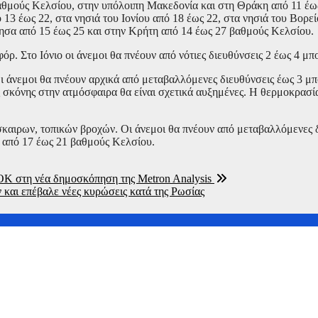
αθμούς Κελσίου, στην υπόλοιπη Μακεδονία και στη Θράκη από 11 έω
13 έως 22, στα νησιά του Ιονίου από 18 έως 22, στα νησιά του Βορε
νησα από 15 έως 25 και στην Κρήτη από 14 έως 27 βαθμούς Κελσίου.
όρ. Στο Ιόνιο οι άνεμοι θα πνέουν από νότιες διευθύνσεις 2 έως 4 μπ
Οι άνεμοι θα πνέουν αρχικά από μεταβαλλόμενες διευθύνσεις έως 3 μ
ς σκόνης στην ατμόσφαιρα θα είναι σχετικά αυξημένες. Η θερμοκρασί
καιρων, τοπικών βροχών. Οι άνεμοι θα πνέουν από μεταβαλλόμενες δ
 από 17 έως 21 βαθμούς Κελσίου.
ΟΚ στη νέα δημοσκόπηση της Metron Analysis
και επέβαλε νέες κυρώσεις κατά της Ρωσίας