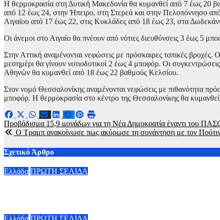
Η θερμοκρασία στη Δυτική Μακεδονία θα κυμανθεί από 7 έως 20 β
από 12 έως 24, στην Ήπειρο, στη Στερεά και στην Πελοπόννησο από 
Αιγαίου από 17 έως 22, στις Κυκλάδες από 18 έως 23, στα Δωδεκά
Οι άνεμοι στο Αιγαίο θα πνέουν από νότιες διευθύνσεις 3 έως 5 μποφ
Στην Αττική αναμένονται νεφώσεις με πρόσκαιρες τοπικές βροχές. 
μεσημέρι θα γίνουν νοτιοδυτικοί 2 έως 4 μποφόρ. Οι συγκεντρώσει
Αθηνών θα κυμανθεί από 18 έως 22 βαθμούς Κελσίου.
Στον νομό Θεσσαλονίκης αναμένονται νεφώσεις με πιθανότητα πρόσ
μποφόρ. Η θερμοκρασία στο κέντρο της Θεσσαλονίκης θα κυμανθεί
Πλοήγηση
Προβάδισμα 15,9 μονάδων για τη Νέα Δημοκρατία έναντι του ΠΑΣ
Ο Τραμπ ανακοίνωσε πως ακύρωσε τη συνάντηση με τον Πούτιν 
άρθρων
Σχετικό Άρθρο
Ελλάδα
ΠΡΩΤΗ ΣΕΛΙΔΑ
Τροχαίο στις Σέρρες: Τι λέει ο οδηγός του φορτηγού
7 Αυγούστου, 2026 17:00
Ελλάδα
ΠΡΩΤΗ ΣΕΛΙΔΑ