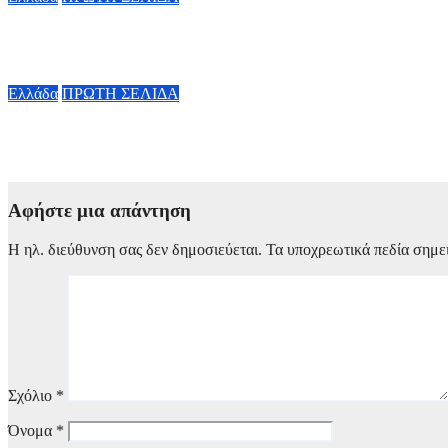
Μυστράς: Σε φυλάκιση με αναστολή καταδικάστηκε ο 55χρονος
7 Αυγούστου, 2026 16:00
Ελλάδα
ΠΡΩΤΗ ΣΕΛΙΔΑ
Συνελήφθη 31χρονος στη Γερμανία με Ευρωπαϊκό ένταλμα για 
7 Αυγούστου, 2026 15:00
Αφήστε μια απάντηση
Η ηλ. διεύθυνση σας δεν δημοσιεύεται.
Τα υποχρεωτικά πεδία σημε
Σχόλιο
*
Όνομα
*