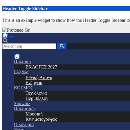
Μετάβαση
Header Toggle Sidebar
στο
περιεχόμενο
This is an example widget to show how the Header Toggle Sidebar lo
Πολιτικη
ΕΚΛΟΓΕΣ 2027
Ελλάδα
Εθνική Άμυνα
Ενέργεια
ΚΟΣΜΟΣ
Τεχνολογια
Περιβάλλον
Showbiz
Πολιτισμός
Μουσική
Κινηματογράφος
Οικονομια
Υγεια