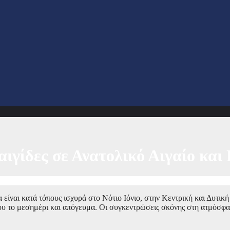
αιγίδες σε Ανατολικό Αιγαίο κα
είναι κατά τόπους ισχυρά στο Νότιο Ιόνιο, στην Κεντρική και Δυτική
υ το μεσημέρι και απόγευμα. Οι συγκεντρώσεις σκόνης στη ατμόσφαι