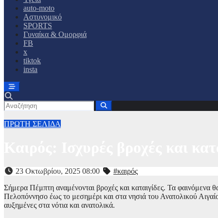
auto-moto
Αστυνομικό
SPORTS
Γυναίκα & Ομορφιά
FB
x
tiktok
insta
ΠΡΩΤΗ ΣΕΛΙΔΑ
Καιρός: Ισχυρές βροχές και κατ
23 Οκτωβρίου, 2025 08:00
#καιρός
Σήμερα Πέμπτη αναμένονται βροχές και καταιγίδες. Τα φαινόμενα θα 
Πελοπόννησο έως το μεσημέρι και στα νησιά του Ανατολικού Αιγαίο
αυξημένες στα νότια και ανατολικά.