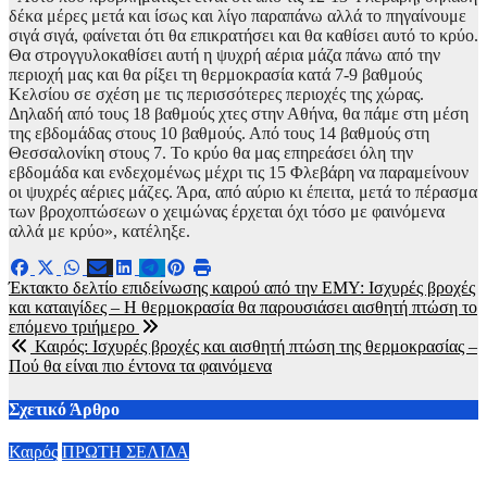
δέκα μέρες μετά και ίσως και λίγο παραπάνω αλλά το πηγαίνουμε
σιγά σιγά, φαίνεται ότι θα επικρατήσει και θα καθίσει αυτό το κρύο.
Θα στρογγυλοκαθίσει αυτή η ψυχρή αέρια μάζα πάνω από την
περιοχή μας και θα ρίξει τη θερμοκρασία κατά 7-9 βαθμούς
Κελσίου σε σχέση με τις περισσότερες περιοχές της χώρας.
Δηλαδή από τους 18 βαθμούς χτες στην Αθήνα, θα πάμε στη μέση
της εβδομάδας στους 10 βαθμούς. Από τους 14 βαθμούς στη
Θεσσαλονίκη στους 7. Το κρύο θα μας επηρεάσει όλη την
εβδομάδα και ενδεχομένως μέχρι τις 15 Φλεβάρη να παραμείνουν
οι ψυχρές αέριες μάζες. Άρα, από αύριο κι έπειτα, μετά το πέρασμα
των βροχοπτώσεων ο χειμώνας έρχεται όχι τόσο με φαινόμενα
αλλά με κρύο», κατέληξε.
Πλοήγηση
Έκτακτο δελτίο επιδείνωσης καιρού από την ΕΜΥ: Ισχυρές βροχές
και καταιγίδες – Η θερμοκρασία θα παρουσιάσει αισθητή πτώση το
άρθρων
επόμενο τριήμερο
Καιρός: Ισχυρές βροχές και αισθητή πτώση της θερμοκρασίας –
Πού θα είναι πιο έντονα τα φαινόμενα
Σχετικό Άρθρο
Καιρός
ΠΡΩΤΗ ΣΕΛΙΔΑ