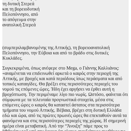
τη δυτική Στερεά
και τη βορειοδυτική
Πελοπόννησο, από
το απόγευμα στην
ανατολική Στερεά
(συμπεριλαμβανομένης της Αττικής), τη βορειοανατολική
Πελοπόννησο, την Εύβοια και από το βράδυ στις δυτικές
Κυκλάδες.
Συγκεκριμένα, όπως ανέφερε στο Mega, ο Γιάννης Καλλιάνος:
«αναμένεται να επιδεινωθεί αρκετά ο καιρός στην περιοχή της
Αττικής, με βροχές και κατά περιόδους ίσως περάσματα και από
τοπικές καταιγίδες. Θα βρέξει στις περισσότερες περιοχές του
νομού τις επόμενες ώρες. Ήδη έχει αργήσει να έρθει αυτή η
βροχόπτωση. Την περιμέναμε λίγο πιο νωρίς. Ωστόσο, φαίνεται ότι
σύμφωνα με τα τελευταία προγνωστικά στοιχεία, μέσα στις
επόμενες ώρες ο καιρός θα καταστεί άστατος στα περισσότερα
τμήματα του νομού Αττικής. Βέβαια, βρέχει στη δυτική Ελλάδα
εδώ και ώρα, από τις πρώτες πρωινές ώρες θα επεκταθούν αυτά τα
φαινόμενα και στις περισσότερες περιοχές της χώρας. Η σημερινή
ημέρα είναι μεταβατική. Από την “Άνοιξη” πάμε προς το