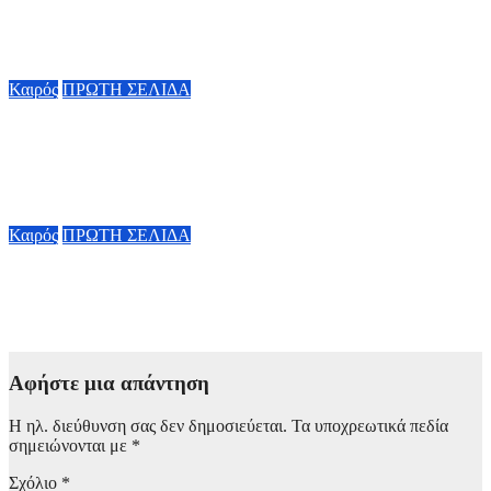
Ο καιρός την Παρασκευή 7 Αυγούστου: Στους 38 βαθμούς ο
υδράργυρος – Πού θα πνέουν ισχυροί βοριάδες έως 6 μποφόρ
7 Αυγούστου, 2026 08:00
Καιρός
ΠΡΩΤΗ ΣΕΛΙΔΑ
Καιρός: Ζέστη και σήμερα (3/8) – Ανεβαίνει στους 37 βαθμούς
η θερμοκρασία – Μικρή αλλαγή σκηνικού από αύριο με
τοπικές βροχές
3 Αυγούστου, 2026 08:00
Καιρός
ΠΡΩΤΗ ΣΕΛΙΔΑ
Αίθριος καιρός με μικρή υποχώρηση των ανέμων από το
απόγευμα – Πού θα παραμείνει υψηλός ο υδράργυρος
2 Αυγούστου, 2026 09:00
Αφήστε μια απάντηση
Η ηλ. διεύθυνση σας δεν δημοσιεύεται.
Τα υποχρεωτικά πεδία
σημειώνονται με
*
Σχόλιο
*