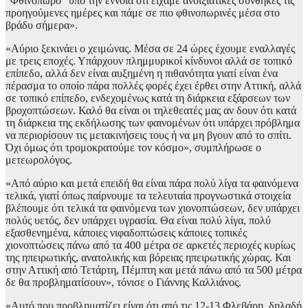
“Φθινόπωρο” υπό την έννοια ότι είχαμε ανοιξιάτικες συνθήκες τις
προηγούμενες ημέρες και πάμε σε πιο φθινοπωρινές μέσα στο
βράδυ σήμερα».
«Αύριο ξεκινάει ο χειμώνας. Μέσα σε 24 ώρες έχουμε εναλλαγές
με τρεις εποχές. Υπάρχουν πλημμυρικοί κίνδυνοι αλλά σε τοπικό
επίπεδο, αλλά δεν είναι αυξημένη η πιθανότητα γιατί είναι ένα
πέρασμα το οποίο πάρα πολλές φορές έχει έρθει στην Αττική, αλλά
σε τοπικό επίπεδο, ενδεχομένως κατά τη διάρκεια εξάρσεων των
βροχοπτώσεων. Καλό θα είναι οι τηλεθεατές μας αν δουν ότι κατά
τη διάρκεια της εκδήλωσης των φαινομένων ότι υπάρχει πρόβλημα
να περιορίσουν τις μετακινήσεις τους ή να μη βγουν από το σπίτι.
Όχι όμως ότι τρομοκρατούμε τον κόσμο», συμπλήρωσε ο
μετεωρολόγος.
«Από αύριο και μετά επειδή θα είναι πάρα πολύ λίγα τα φαινόμενα
τελικά, γιατί όπως παίρνουμε τα τελευταία προγνωστικά στοιχεία
βλέπουμε ότι τελικά τα φαινόμενα των χιονοπτώσεων, δεν υπάρχει
πολύς υετός, δεν υπάρχει υγρασία. Θα είναι πολύ λίγα, πολύ
εξασθενημένα, κάποιες νιφαδοπτώσεις κάποιες τοπικές
χιονοπτώσεις πάνω από τα 400 μέτρα σε αρκετές περιοχές κυρίως
της ηπειρωτικής, ανατολικής και βόρειας ηπειρωτικής χώρας. Και
στην Αττική από Τετάρτη, Πέμπτη και μετά πάνω από τα 500 μέτρα
δε θα προβληματίσουν», τόνισε ο Γιάννης Καλλιάνος.
«Αυτό που προβληματίζει είναι ότι από τις 12-13 Φλεβάρη, δηλαδή