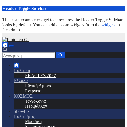
Μετάβαση
Header Toggle Sidebar
στο
περιεχόμενο
This is an example widget to show how the Header Toggle Sidebar
looks by default. You can add custom widgets from the
widgets
in
the admin.
Πολιτικη
ΕΚΛΟΓΕΣ 2027
Ελλάδα
Εθνική Άμυνα
Ενέργεια
ΚΟΣΜΟΣ
Τεχνολογια
Περιβάλλον
Showbiz
Πολιτισμός
Μουσική
Κινηματογράφος