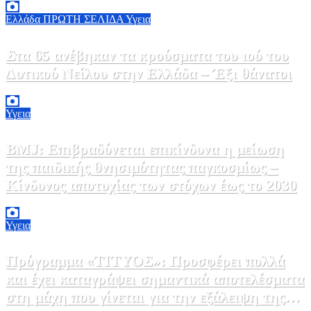
Ελλάδα
ΠΡΩΤΗ ΣΕΛΙΔΑ
Υγεια
Στα 65 ανέβηκαν τα κρούσματα του ιού του
Δυτικού Νείλου στην Ελλάδα – Έξι θάνατοι
6 Αυγούστου, 2026 09:45
0
Υγεια
BMJ: Επιβραδύνεται επικίνδυνα η μείωση
της παιδικής θνησιμότητας παγκοσμίως –
Κίνδυνος αποτυχίας των στόχων έως το 2030
5 Αυγούστου, 2026 21:00
3
Υγεια
Πρόγραμμα «ΤΙΤΥΟΣ»: Προσφέρει πολλά
και έχει καταγράψει σημαντικά αποτελέσματα
στη μάχη που γίνεται για την εξάλειψη της