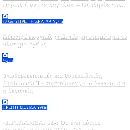
ψαριού ή αν μας δαγκώσει – Οι οδηγίες του
ΕΟΔΥ
2 Αυγούστου, 2026 13:00
1
Ελλάδα
ΠΡΩΤΗ ΣΕΛΙΔΑ
Υγεια
Άδωνις Γεωργιάδης: Σε πλήρη ετοιμότητα το
σύστημα Υγείας
2 Αυγούστου, 2026 11:49
1
Υγεια
Υποθυρεοειδισμός και θυρεοειδίτιδα
Hashimoto: Τα συμπτώματα, η διάγνωση και
η θεραπεία
2 Αυγούστου, 2026 11:00
1
ΠΡΩΤΗ ΣΕΛΙΔΑ
Υγεια
«ΠΡΟΛΑΜΒΑΝΩ»: Θα έχει μόνιμο
χαρακτήρα έως το 2030 – Άδωνις