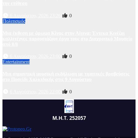
την επίθεση
6 Αυγούστου, 2026 23:26
0
Πολιτισμός
Μια έκθεση με άρωμα Κίνας στην Αίγινα: Έντεκα Κινέζοι
καλλιτέχνες παρουσιάζουν έργα τους στο Διαχρονικό Μουσείο
από 8/8
6 Αυγούστου, 2026 23:00
0
Entertainment
Μια σημαντική μουσική εκδήλωση με τιμητικές βραβεύσεις
στο Ποσείδι Χαλκιδικής στις 9 Αυγούστου
6 Αυγούστου, 2026 22:00
0
Μ.Η.Τ. 252057