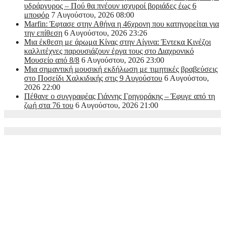
υδράργυρος – Πού θα πνέουν ισχυροί βοριάδες έως 6
μποφόρ
7 Αυγούστου, 2026 08:00
Marfin: Έφτασε στην Αθήνα η 46χρονη που κατηγορείται για
την επίθεση
6 Αυγούστου, 2026 23:26
Μια έκθεση με άρωμα Κίνας στην Αίγινα: Έντεκα Κινέζοι
καλλιτέχνες παρουσιάζουν έργα τους στο Διαχρονικό
Μουσείο από 8/8
6 Αυγούστου, 2026 23:00
Μια σημαντική μουσική εκδήλωση με τιμητικές βραβεύσεις
στο Ποσείδι Χαλκιδικής στις 9 Αυγούστου
6 Αυγούστου,
2026 22:00
Πέθανε ο συγγραφέας Γιάννης Γρηγοράκης – Έφυγε από τη
ζωή στα 76 του
6 Αυγούστου, 2026 21:00