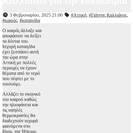
Καλλιάνου για την κακοκαιρία
3 Φεβρουαρίου, 2025 21:00
#Αττική
,
#Γιάννης Καλλιάνος
,
#καιρός
,
#καταιγίδα
Ο καιρός άλλαξε και
αποφάσισε να δείξει
τα δόντια του.
Ισχυρή καταιγίδα
έχει ξεσπάσει αυτή
την ώρα στην
Αττική με πολλές
περιοχές να έχουν
θέματα από το νερό
που πέφτει με το
τουλούμι.
Αλλάζει το σκηνικό
του καιρού καθώς
την ηλιοφάνεια και
τις υψηλές
θερμοκρασίες θα
διαδεχτούν ισχυρά
φαινόμενα στο
Ιόνιο, την Ήπειρο,