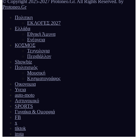
© Copyright 2025-2027 Protoneo.Gr. All Rights Reserved. by
Protoneo.Gr
Πολιτικη
ΕΚΛΟΓΕΣ 2027
Ελλάδα
Εθνική Άμυνα
Ενέργεια
ΚΟΣΜΟΣ
Τεχνολογια
Περιβάλλον
Showbiz
Πολιτισμός
Μουσική
Κινηματογράφος
Οικονομια
Υγεια
auto-moto
Αστυνομικό
SPORTS
Γυναίκα & Ομορφιά
FB
x
tiktok
insta