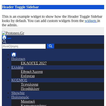
Μετάβαση
Header Toggle Sidebar
στο
περιεχόμενο
This is an example widget to show how the Header Toggle Sidebar
looks by default. You can add custom widgets from the
widgets
in
the admin.
Πολιτικη
ΕΚΛΟΓΕΣ 2027
Ελλάδα
Εθνική Άμυνα
Ενέργεια
ΚΟΣΜΟΣ
Τεχνολογια
Περιβάλλον
Showbiz
Πολιτισμός
Μουσική
Κινηματογράφος