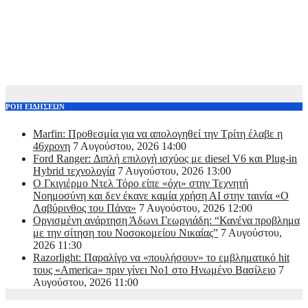
ΡΟΗ ΕΙΔΗΣΕΩΝ
Marfin: Προθεσμία για να απολογηθεί την Τρίτη έλαβε η
46χρονη
7 Αυγούστου, 2026 14:00
Ford Ranger: Διπλή επιλογή ισχύος με diesel V6 και Plug-in
Hybrid τεχνολογία
7 Αυγούστου, 2026 13:00
Ο Γκιγιέρμο Ντελ Τόρο είπε «όχι» στην Τεχνητή
Νοημοσύνη και δεν έκανε καμία χρήση ΑΙ στην ταινία «Ο
Λαβύρινθος του Πάνα»
7 Αυγούστου, 2026 12:00
Οργισμένη ανάρτηση Άδωνι Γεωργιάδη: “Κανένα προβλημα
με την σίτηση του Νοσοκομείου Νικαίας”
7 Αυγούστου,
2026 11:30
Razorlight: Παραλίγο να «πουλήσουν» το εμβληματικό hit
τους «America» πριν γίνει Νο1 στο Ηνωμένο Βασίλειο
7
Αυγούστου, 2026 11:00