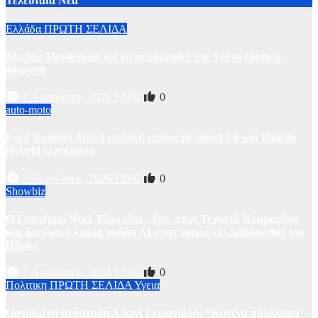
Τελευταία Νέα
Ελλάδα
ΠΡΩΤΗ ΣΕΛΙΔΑ
Marfin: Προθεσμία για να απολογηθεί την Τρίτη έλαβε η
46χρονη
7 Αυγούστου, 2026 14:00
0
auto-moto
Ford Ranger: Διπλή επιλογή ισχύος με diesel V6 και Plug-in
Hybrid τεχνολογία
7 Αυγούστου, 2026 13:00
0
Showbiz
Ο Γκιγιέρμο Ντελ Τόρο είπε «όχι» στην Τεχνητή Νοημοσύνη
και δεν έκανε καμία χρήση ΑΙ στην ταινία «Ο Λαβύρινθος του
Πάνα»
7 Αυγούστου, 2026 12:00
0
Πολιτικη
ΠΡΩΤΗ ΣΕΛΙΔΑ
Υγεια
Οργισμένη ανάρτηση Άδωνι Γεωργιάδη: “Κανένα προβλημα