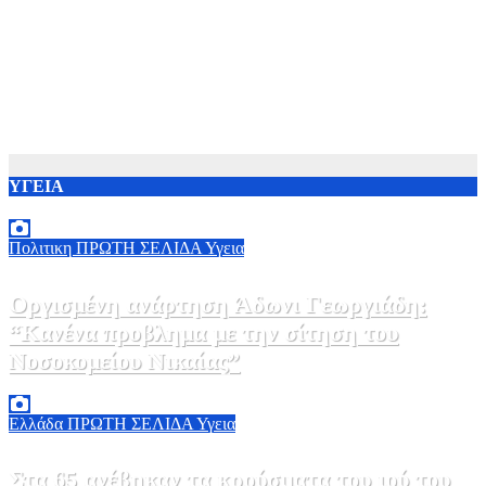
ΥΓΕΙΑ
Πολιτικη
ΠΡΩΤΗ ΣΕΛΙΔΑ
Υγεια
Οργισμένη ανάρτηση Άδωνι Γεωργιάδη:
“Κανένα προβλημα με την σίτηση του
Νοσοκομείου Νικαίας”
7 Αυγούστου, 2026 11:30
0
Ελλάδα
ΠΡΩΤΗ ΣΕΛΙΔΑ
Υγεια
Στα 65 ανέβηκαν τα κρούσματα του ιού του