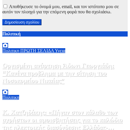
Αποθήκευσε το όνομά μου, email, και τον ιστότοπο μου σε
αυτόν τον πλοηγό για την επόμενη φορά που θα σχολιάσω.
Πολιτική
Πολιτικη
ΠΡΩΤΗ ΣΕΛΙΔΑ
Υγεια
Οργισμένη ανάρτηση Άδωνι Γεωργιάδη:
“Κανένα προβλημα με την σίτηση του
Νοσοκομείου Νικαίας”
7 Αυγούστου, 2026 11:30
0
Πολιτικη
Κ. Χατζηδάκης: «Πήγαν στον κάλαθο των
αχρήστων οι αμφισβητήσεις για το καλώδιο
της ηλεκτρικής διασύνδεσης Ελλάδας-