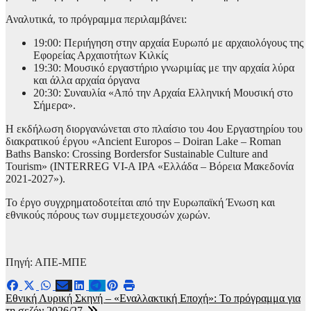
Αναλυτικά, το πρόγραμμα περιλαμβάνει:
19:00: Περιήγηση στην αρχαία Ευρωπό με αρχαιολόγους της
Εφορείας Αρχαιοτήτων Κιλκίς
19:30: Μουσικό εργαστήριο γνωριμίας με την αρχαία λύρα
και άλλα αρχαία όργανα
20:30: Συναυλία «Από την Αρχαία Ελληνική Μουσική στο
Σήμερα».
Η εκδήλωση διοργανώνεται στο πλαίσιο του 4ου Eργαστηρίου του
διακρατικού έργου «Ancient Europos – Doiran Lake – Roman
Baths Bansko: Crossing Bordersfor Sustainable Culture and
Tourism» (INTERREG VI-A IPA «Ελλάδα – Βόρεια Μακεδονία
2021-2027»).
Το έργο συγχρηματοδοτείται από την Ευρωπαϊκή Ένωση και
εθνικούς πόρους των συμμετεχουσών χωρών.
Πηγή: ΑΠΕ-ΜΠΕ
Πλοήγηση
Εθνική Λυρική Σκηνή – «Εναλλακτική Εποχή»: Το πρόγραμμα για
τη σεζόν 2026/27