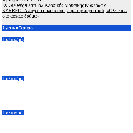
άρθρων
Διεθνές Φεστιβάλ Κλασικής Μουσικής Κυκλάδων –
SYRREO: Ανοίγει η αυλαία απόψε με την παράσταση «Ολέτειρες
στο αρχαίο δράμα»
Σχετικό Άρθρο
Πολιτισμός
Μια έκθεση με άρωμα Κίνας στην Αίγινα: Έντεκα Κινέζοι
καλλιτέχνες παρουσιάζουν έργα τους στο Διαχρονικό Μουσείο
από 8/8
6 Αυγούστου, 2026 23:00
Πολιτισμός
Πέθανε ο συγγραφέας Γιάννης Γρηγοράκης – Έφυγε από τη
ζωή στα 76 του
6 Αυγούστου, 2026 21:00
Πολιτισμός
«Απο-τύπωμα τέχνης: H καλλιτεχνική τυπογραφία»: Η
ξεχωριστή έκθεση που θα παρουσιαστεί στο Τελλόγλειου