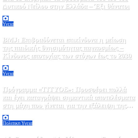
Δυτικού Νείλου στην Ελλάδα – Έξι θάνατοι
6 Αυγούστου, 2026 09:45
0
Υγεια
BMJ: Επιβραδύνεται επικίνδυνα η μείωση
της παιδικής θνησιμότητας παγκοσμίως –
Κίνδυνος αποτυχίας των στόχων έως το 2030
5 Αυγούστου, 2026 21:00
3
Υγεια
Πρόγραμμα «ΤΙΤΥΟΣ»: Προσφέρει πολλά
και έχει καταγράψει σημαντικά αποτελέσματα
στη μάχη που γίνεται για την εξάλειψη της
ηπατίτιδας C
3 Αυγούστου, 2026 12:00
1
Πολιτικη
Υγεια