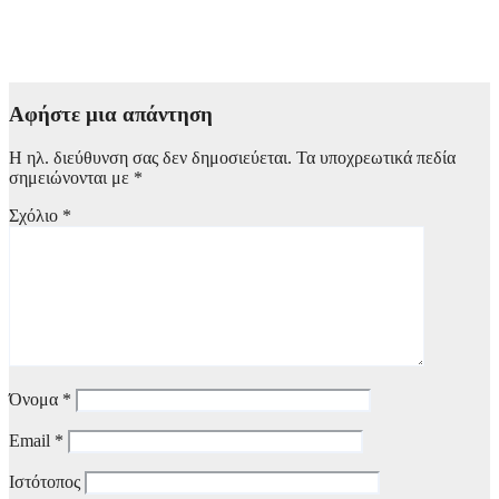
Ίδρυμα Τεχνών στη Θεσσαλονίκη σε συνεργασία με το Ίδρυμα
Ωνάση
4 Αυγούστου, 2026 22:00
Αφήστε μια απάντηση
Η ηλ. διεύθυνση σας δεν δημοσιεύεται.
Τα υποχρεωτικά πεδία
σημειώνονται με
*
Σχόλιο
*
Όνομα
*
Email
*
Ιστότοπος