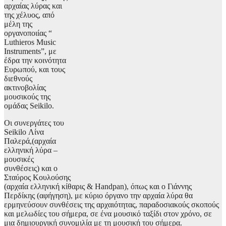
αρχαίας λύρας και
της χέλυος, από
μέλη της
οργανοποιίας “
Luthieros Music
Instruments”, με
έδρα την κοινότητα
Ευρωπού, και τους
διεθνούς
ακτινοβολίας
μουσικούς της
ομάδας Seikilo.
Οι συνεργάτες του
Seikilo Λίνα
Παλερά,(αρχαία
ελληνική λύρα –
μουσικές
συνθέσεις) και ο
Σταύρος Κουλούσης
(αρχαία ελληνική κίθαρις & Handpan), όπως και ο Γιάννης
Περδίκης (αφήγηση), με κύριο όργανο την αρχαία λύρα θα
ερμηνεύσουν συνθέσεις της αρχαιότητας, παραδοσιακούς σκοπούς
και μελωδίες του σήμερα, σε ένα μουσικό ταξίδι στον χρόνο, σε
μια δημιουργική συνομιλία με τη μουσική του σήμερα.