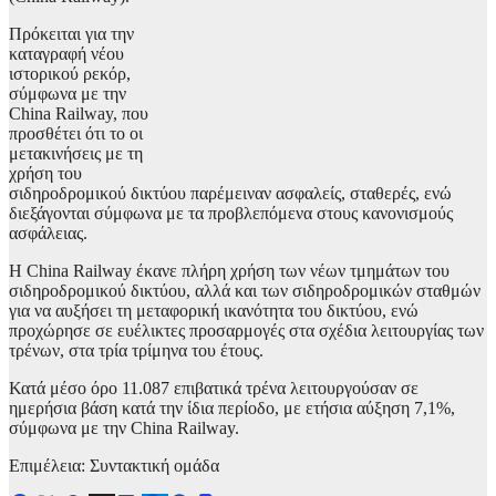
Πρόκειται για την
καταγραφή νέου
ιστορικού ρεκόρ,
σύμφωνα με την
China Railway, που
προσθέτει ότι το οι
μετακινήσεις με τη
χρήση του
σιδηροδρομικού δικτύου παρέμειναν ασφαλείς, σταθερές, ενώ
διεξάγονται σύμφωνα με τα προβλεπόμενα στους κανονισμούς
ασφάλειας.
Η China Railway έκανε πλήρη χρήση των νέων τμημάτων του
σιδηροδρομικού δικτύου, αλλά και των σιδηροδρομικών σταθμών
για να αυξήσει τη μεταφορική ικανότητα του δικτύου, ενώ
προχώρησε σε ευέλικτες προσαρμογές στα σχέδια λειτουργίας των
τρένων, στα τρία τρίμηνα του έτους.
Κατά μέσο όρο 11.087 επιβατικά τρένα λειτουργούσαν σε
ημερήσια βάση κατά την ίδια περίοδο, με ετήσια αύξηση 7,1%,
σύμφωνα με την China Railway.
Επιμέλεια: Συντακτική ομάδα