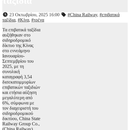
ταξίδια
23 Οκτωβρίου, 2025 16:00
#China Railway
,
#επιβατικά
ταξίδια
,
#Κίνα
,
#τρένα
Τα επιβατικά ταξίδια
αυξήθηκαν στο
σιδηροδρομικό
δίκτυο της Κίνας
στο εννεάμηνο
Ιανουαρίου-
Σεπτεμβρίου του
2025, με τη
συνολική
καταγραφή 3,54
δισεκατομμυρίων
επιβατικών ταξιδιών
και ετήσια αύξηση
μεγαλύτερη από
6%, σύμφωνα με
τον διαχειριστή του
σιδηροδρομικού
δικτύου, China State
Railway Group Co.,
(China Railway).