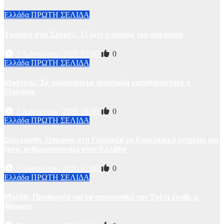
Ελλάδα
ΠΡΩΤΗ ΣΕΛΙΔΑ
Τροχαίο στις Σέρρες: Τι λέει ο οδηγός του φορτηγού
7 Αυγούστου, 2026 17:00
0
Ελλάδα
ΠΡΩΤΗ ΣΕΛΙΔΑ
Μυστράς: Σε φυλάκιση με αναστολή καταδικάστηκε ο
55χρονος
7 Αυγούστου, 2026 16:00
0
Ελλάδα
ΠΡΩΤΗ ΣΕΛΙΔΑ
Συνελήφθη 31χρονος στη Γερμανία με Ευρωπαϊκό ένταλμα για
τρεις ανθρωποκτονίες στην Ελλάδα
7 Αυγούστου, 2026 15:00
0
Ελλάδα
ΠΡΩΤΗ ΣΕΛΙΔΑ
Marfin: Προθεσμία για να απολογηθεί την Τρίτη έλαβε η
46χρονη