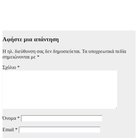
Μεξικό: Βίντεο σοκ με την live δολοφονία νεαρού ινφλουένσερ
– Ένοπλος τον πυροβόλησε εν ψυχρώ και τον σκότωσε –
Σκληρές εικόνες
6 Αυγούστου, 2026 11:00
Αφήστε μια απάντηση
Η ηλ. διεύθυνση σας δεν δημοσιεύεται.
Τα υποχρεωτικά πεδία
σημειώνονται με
*
Σχόλιο
*
Όνομα
*
Email
*