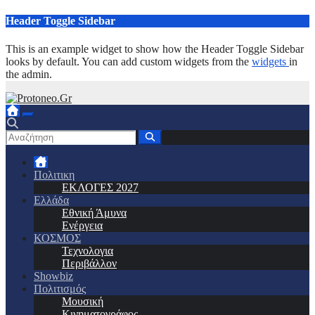
Μετάβαση
Header Toggle Sidebar
στο
περιεχόμενο
This is an example widget to show how the Header Toggle Sidebar
looks by default. You can add custom widgets from the
widgets
in
the admin.
Πολιτικη
ΕΚΛΟΓΕΣ 2027
Ελλάδα
Εθνική Άμυνα
Ενέργεια
ΚΟΣΜΟΣ
Τεχνολογια
Περιβάλλον
Showbiz
Πολιτισμός
Μουσική
Κινηματογράφος