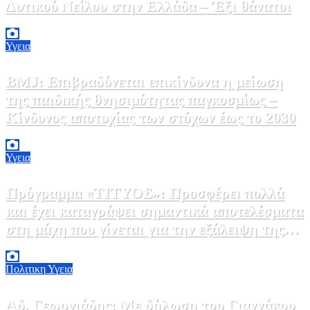
Δυτικού Νείλου στην Ελλάδα – Έξι θάνατοι
6 Αυγούστου, 2026 09:45
0
Υγεια
BMJ: Επιβραδύνεται επικίνδυνα η μείωση
της παιδικής θνησιμότητας παγκοσμίως –
Κίνδυνος αποτυχίας των στόχων έως το 2030
5 Αυγούστου, 2026 21:00
3
Υγεια
Πρόγραμμα «ΤΙΤΥΟΣ»: Προσφέρει πολλά
και έχει καταγράψει σημαντικά αποτελέσματα
στη μάχη που γίνεται για την εξάλειψη της
ηπατίτιδας C
3 Αυγούστου, 2026 12:00
1
Πολιτικη
Υγεια
Αδ. Γεωργιάδης: Με δήλωση του Γιαννάκου