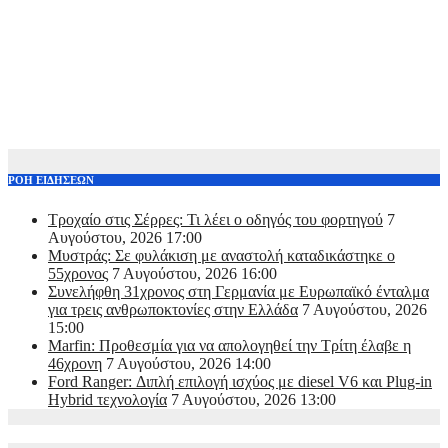
ΡΟΗ ΕΙΔΗΣΕΩΝ
Τροχαίο στις Σέρρες: Τι λέει ο οδηγός του φορτηγού
7
Αυγούστου, 2026 17:00
Μυστράς: Σε φυλάκιση με αναστολή καταδικάστηκε ο
55χρονος
7 Αυγούστου, 2026 16:00
Συνελήφθη 31χρονος στη Γερμανία με Ευρωπαϊκό ένταλμα
για τρεις ανθρωποκτονίες στην Ελλάδα
7 Αυγούστου, 2026
15:00
Marfin: Προθεσμία για να απολογηθεί την Τρίτη έλαβε η
46χρονη
7 Αυγούστου, 2026 14:00
Ford Ranger: Διπλή επιλογή ισχύος με diesel V6 και Plug-in
Hybrid τεχνολογία
7 Αυγούστου, 2026 13:00