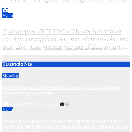
5 Αυγούστου, 2026 21:00
3
Υγεια
Πρόγραμμα «ΤΙΤΥΟΣ»: Προσφέρει πολλά
και έχει καταγράψει σημαντικά αποτελέσματα
στη μάχη που γίνεται για την εξάλειψη της
ηπατίτιδας C
3 Αυγούστου, 2026 12:00
1
Τελευταία Νέα
Showbiz
Willie Nelson κατά data centers: «Απειλή για το περιβάλλον
και τις τοπικές κοινότητες»
9 Αυγούστου, 2026 23:50
0
Υγεια
O Άδωνις Γεωργιάδης αποκάλυψε περιστατικό επίθεσης σε
γιατρό και νοσηλεύτρια στο νοσοκομείο Βόλου: «Καμία ανοχή
σε προπηλακισμό»