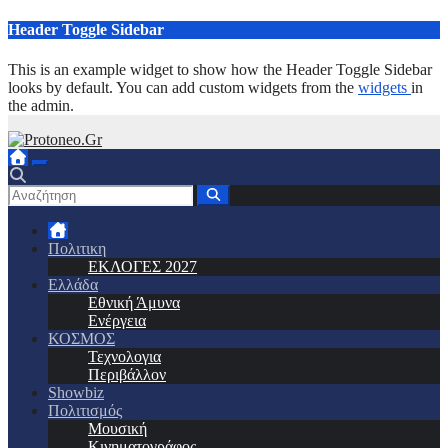
Μετάβαση
Header Toggle Sidebar
στο
περιεχόμενο
This is an example widget to show how the Header Toggle Sidebar
looks by default. You can add custom widgets from the
widgets
in
the admin.
Πολιτικη
ΕΚΛΟΓΕΣ 2027
Ελλάδα
Εθνική Άμυνα
Ενέργεια
ΚΟΣΜΟΣ
Τεχνολογια
Περιβάλλον
Showbiz
Πολιτισμός
Μουσική
Κινηματογράφος