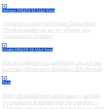
7 Αυγούστου, 2026 23:00
0
Πολιτικη
ΠΡΩΤΗ ΣΕΛΙΔΑ
Υγεια
Οργισμένη ανάρτηση Άδωνι Γεωργιάδη:
“Κανένα προβλημα με την σίτηση του
Νοσοκομείου Νικαίας”
7 Αυγούστου, 2026 11:30
0
Ελλάδα
ΠΡΩΤΗ ΣΕΛΙΔΑ
Υγεια
Στα 65 ανέβηκαν τα κρούσματα του ιού του
Δυτικού Νείλου στην Ελλάδα – Έξι θάνατοι
6 Αυγούστου, 2026 09:45
0
Υγεια
BMJ: Επιβραδύνεται επικίνδυνα η μείωση
της παιδικής θνησιμότητας παγκοσμίως –
Κίνδυνος αποτυχίας των στόχων έως το 2030