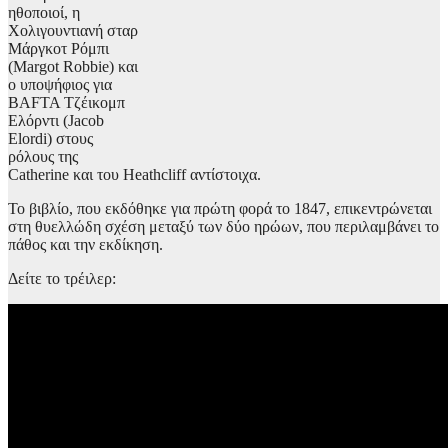
ηθοποιοί, η
Χολιγουντιανή σταρ
Μάργκοτ Ρόμπι
(Margot Robbie) και
ο υποψήφιος για
BAFTA Τζέικομπ
Ελόρντι (Jacob
Elordi) στους
ρόλους της
Catherine και του Heathcliff αντίστοιχα.
Το βιβλίο, που εκδόθηκε για πρώτη φορά το 1847, επικεντρώνεται
στη θυελλώδη σχέση μεταξύ των δύο ηρώων, που περιλαμβάνει το
πάθος και την εκδίκηση.
Δείτε το τρέιλερ: