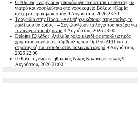
O Άδωνις Γεωργιάδης αποκάλυψε περιστατικό επίθεσης σε
γιατρό και νοσηλεύτρια στο νοσοκομείο Βόλου: «Καμία
ανοχή σε προπηλακισμό»
9 Αυγούστου, 2026 23:39
Τραγωδία στην Πάρο: «Αν υπήρχε κάποιος στην πισίνα, το
παιδί μου θα ζούσε» – Συγκλονίζουν τα λόγια του πατέρα για
τον πνιγμό του 4χρονου
9 Αυγούστου, 2026 23:00
Deloitte Ελλάδος: Ανέλαβε ρόλο-κλειδί ως αποκλειστικός
χρηματοοικονομικός σύμβουλος του Ομίλου ΔΕΗ για τη
στρατηγική του είσοδο στην πολωνική αγορά
9 Αυγούστου,
2026 22:00
Πέθανε ο γνωστός ηθοποιός Νίκος Καλογερόπουλος
9
Αυγούστου, 2026 21:00