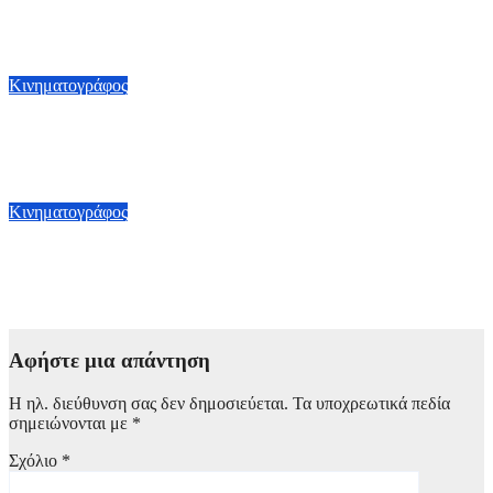
Η Pixar έβγαλε στο φως το πρώτο teaser του «Gatto»
9 Αυγούστου, 2026 17:00
Κινηματογράφος
Centaur International Film Festival: Νέος διεθνής
κινηματογραφικός θεσμός στο Νότιο Πήλιο
9 Αυγούστου, 2026 14:00
Κινηματογράφος
«Company»: Η τρίτη σκηνοθετική προσπάθεια του Κέισι
Άφλεκ
7 Αυγούστου, 2026 10:00
Αφήστε μια απάντηση
Η ηλ. διεύθυνση σας δεν δημοσιεύεται.
Τα υποχρεωτικά πεδία
σημειώνονται με
*
Σχόλιο
*