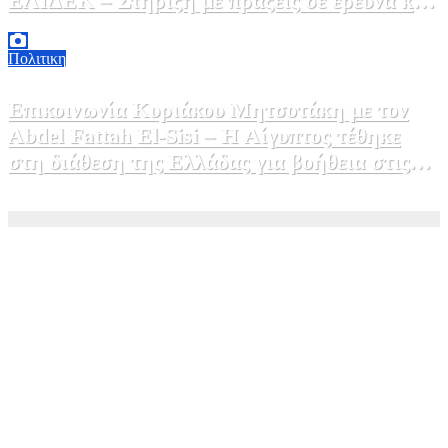
ΕΛΙΔΕΚ – Στήριξη με πράξεις σε έρευνα και
καινοτομία»
5 Αυγούστου, 2026 16:30
1
Πολιτικη
Επικοινωνία Κυριάκου Μητσοτάκη με τον
Abdel Fattah El-Sisi – Η Αίγυπτος τέθηκε
στη διάθεση της Ελλάδας για βοήθεια στις
φωτιές
5 Αυγούστου, 2026 15:58
1