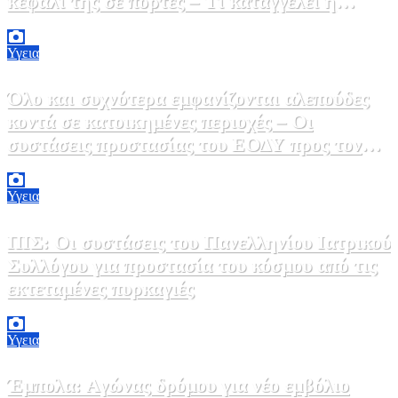
κεφάλι της σε πόρτες – Τι καταγγέλει η
ΠΟΕΔΗΝ
9 Αυγούστου, 2026 11:15
0
Υγεια
Όλο και συχνότερα εμφανίζονται αλεπούδες
κοντά σε κατοικημένες περιοχές – Οι
συστάσεις προστασίας του ΕΟΔΥ προς τον
κόσμο
9 Αυγούστου, 2026 11:00
0
Υγεια
ΠΙΣ: Οι συστάσεις του Πανελληνίου Ιατρικού
Συλλόγου για προστασία του κόσμου από τις
εκτεταμένες πυρκαγιές
8 Αυγούστου, 2026 18:00
0
Υγεια
Έμπολα: Αγώνας δρόμου για νέο εμβόλιο