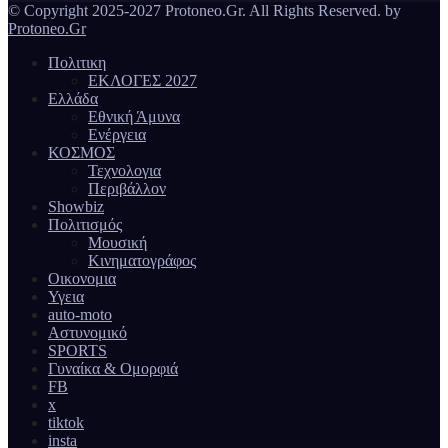
© Copyright 2025-2027 Protoneo.Gr. All Rights Reserved. by
Protoneo.Gr
Πολιτικη
ΕΚΛΟΓΕΣ 2027
Ελλάδα
Εθνική Άμυνα
Ενέργεια
ΚΟΣΜΟΣ
Τεχνολογια
Περιβάλλον
Showbiz
Πολιτισμός
Μουσική
Κινηματογράφος
Οικονομια
Υγεια
auto-moto
Αστυνομικό
SPORTS
Γυναίκα & Ομορφιά
FB
x
tiktok
insta