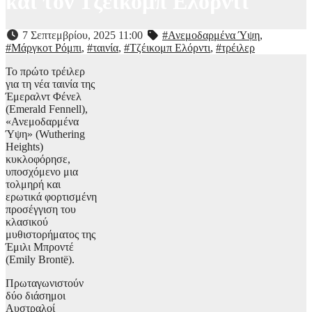
και τον Τζέικομπ Ελόρντι
7 Σεπτεμβρίου, 2025 11:00
#Ανεμοδαρμένα Ύψη
,
#Μάργκοτ Ρόμπι
,
#ταινία
,
#Τζέικομπ Ελόρντι
,
#τρέιλερ
Το πρώτο τρέιλερ
για τη νέα ταινία της
Έμεραλντ Φένελ
(Emerald Fennell),
«Ανεμοδαρμένα
Ύψη» (Wuthering
Heights)
κυκλοφόρησε,
υποσχόμενο μια
τολμηρή και
ερωτικά φορτισμένη
προσέγγιση του
κλασικού
μυθιστορήματος της
Έμιλι Μπροντέ
(Emily Brontë).
Πρωταγωνιστούν
δύο διάσημοι
Αυστραλοί