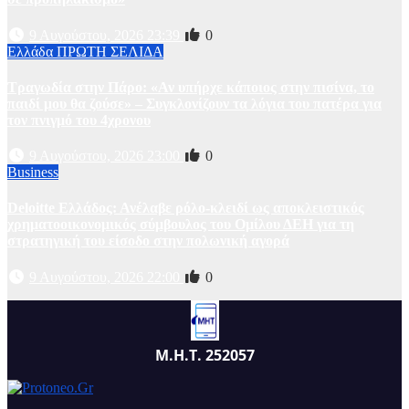
9 Αυγούστου, 2026 23:39
0
Ελλάδα
ΠΡΩΤΗ ΣΕΛΙΔΑ
Τραγωδία στην Πάρο: «Αν υπήρχε κάποιος στην πισίνα, το
παιδί μου θα ζούσε» – Συγκλονίζουν τα λόγια του πατέρα για
τον πνιγμό του 4χρονου
9 Αυγούστου, 2026 23:00
0
Business
Deloitte Ελλάδος: Ανέλαβε ρόλο-κλειδί ως αποκλειστικός
χρηματοοικονομικός σύμβουλος του Ομίλου ΔΕΗ για τη
στρατηγική του είσοδο στην πολωνική αγορά
9 Αυγούστου, 2026 22:00
0
Μ.Η.Τ. 252057