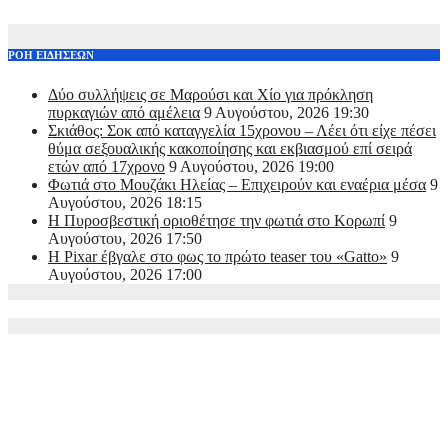
ΡΟΗ ΕΙΔΗΣΕΩΝ
Δύο συλλήψεις σε Μαρούσι και Χίο για πρόκληση
πυρκαγιών από αμέλεια
9 Αυγούστου, 2026 19:30
Σκιάθος: Σοκ από καταγγελία 15χρονου – Λέει ότι είχε πέσει
θύμα σεξουαλικής κακοποίησης και εκβιασμού επί σειρά
ετών από 17χρονο
9 Αυγούστου, 2026 19:00
Φωτιά στο Μουζάκι Ηλείας – Επιχειρούν και εναέρια μέσα
9
Αυγούστου, 2026 18:15
Η Πυροσβεστική οριοθέτησε την φωτιά στο Κορωπί
9
Αυγούστου, 2026 17:50
Η Pixar έβγαλε στο φως το πρώτο teaser του «Gatto»
9
Αυγούστου, 2026 17:00