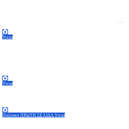
Όλο και συχνότερα εμφανίζονται αλεπούδες
κοντά σε κατοικημένες περιοχές – Οι
συστάσεις προστασίας του ΕΟΔΥ προς τον
κόσμο
9 Αυγούστου, 2026 11:00
0
Υγεια
ΠΙΣ: Οι συστάσεις του Πανελληνίου Ιατρικού
Συλλόγου για προστασία του κόσμου από τις
εκτεταμένες πυρκαγιές
8 Αυγούστου, 2026 18:00
0
Υγεια
Έμπολα: Αγώνας δρόμου για νέο εμβόλιο
7 Αυγούστου, 2026 23:00
0
Πολιτικη
ΠΡΩΤΗ ΣΕΛΙΔΑ
Υγεια