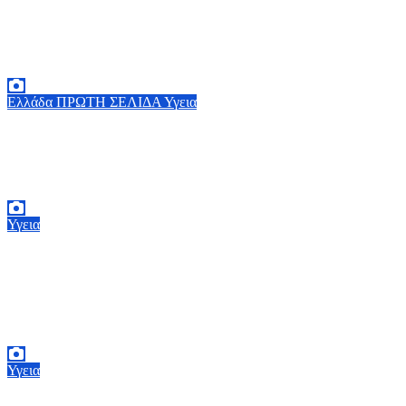
Οργισμένη ανάρτηση Άδωνι Γεωργιάδη:
“Κανένα προβλημα με την σίτηση του
Νοσοκομείου Νικαίας”
7 Αυγούστου, 2026 11:30
0
Ελλάδα
ΠΡΩΤΗ ΣΕΛΙΔΑ
Υγεια
Στα 65 ανέβηκαν τα κρούσματα του ιού του
Δυτικού Νείλου στην Ελλάδα – Έξι θάνατοι
6 Αυγούστου, 2026 09:45
0
Υγεια
BMJ: Επιβραδύνεται επικίνδυνα η μείωση
της παιδικής θνησιμότητας παγκοσμίως –
Κίνδυνος αποτυχίας των στόχων έως το 2030
5 Αυγούστου, 2026 21:00
3
Υγεια