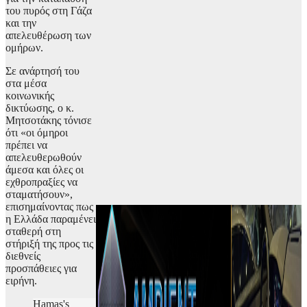
του πυρός στη Γάζα
και την
απελευθέρωση των
ομήρων.
Σε ανάρτησή του
στα μέσα
κοινωνικής
δικτύωσης, ο κ.
Μητσοτάκης τόνισε
ότι «οι όμηροι
πρέπει να
απελευθερωθούν
άμεσα και όλες οι
εχθροπραξίες να
σταματήσουν»,
επισημαίνοντας πως
η Ελλάδα παραμένει
σταθερή στη
στήριξή της προς τις
διεθνείς
προσπάθειες για
ειρήνη.
Hamas's