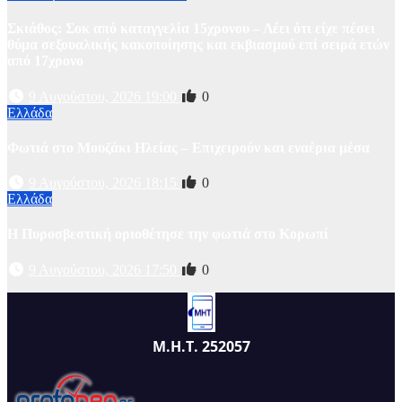
Σκιάθος: Σοκ από καταγγελία 15χρονου – Λέει ότι είχε πέσει
θύμα σεξουαλικής κακοποίησης και εκβιασμού επί σειρά ετών
από 17χρονο
9 Αυγούστου, 2026 19:00
0
Ελλάδα
Φωτιά στο Μουζάκι Ηλείας – Επιχειρούν και εναέρια μέσα
9 Αυγούστου, 2026 18:15
0
Ελλάδα
Η Πυροσβεστική οριοθέτησε την φωτιά στο Κορωπί
9 Αυγούστου, 2026 17:50
0
Μ.Η.Τ. 252057