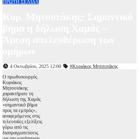
ΠΡΩΤΗ ΣΕΛΙΔΑ
Κυρ. Μητσοτάκης: Σημαντικό
βήμα η δήλωση Χαμάς –
Άμεση απελευθέρωση των
ομήρων
4 Οκτωβρίου, 2025 12:00
#Κυριάκος Μητσοτάκης
Ο πρωθυπουργός
Κυριάκος
Μητσοτάκης
χαρακτήρισε τη
δήλωση της Χαμάς
«σημαντικό βήμα
προς τα εμπρός»,
αναφερόμενος στις
τελευταίες εξελίξεις
γύρω από τις
διαπραγματεύσεις
για την κατάπαυση