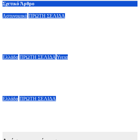
Σχετικό Άρθρο
Αστυνομικό
ΠΡΩΤΗ ΣΕΛΙΔΑ
Σκιάθος: Σοκ από καταγγελία 15χρονου – Λέει ότι είχε πέσει
θύμα σεξουαλικής κακοποίησης και εκβιασμού επί σειρά ετών
από 17χρονο
9 Αυγούστου, 2026 19:00
Ελλάδα
ΠΡΩΤΗ ΣΕΛΙΔΑ
Υγεια
Παρέμβαση Γεωργιάδη για την επίθεση σε νοσηλεύτρια στον
«Ερυθρό Σταυρό»: «Κάτω τα χέρια από το προσωπικό του
ΕΣΥ»
9 Αυγούστου, 2026 15:28
Ελλάδα
ΠΡΩΤΗ ΣΕΛΙΔΑ
Σε αυξημένη επιφυλακή η χώρα για τις φωτιές – Έκτακτη
συνεδρίαση της Επιτροπής Εκτίμησης Κινδύνου
9 Αυγούστου, 2026 13:55