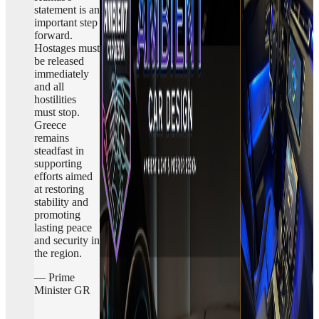
statement is an
important step
forward.
Hostages must
be released
immediately
and all
hostilities
must stop.
Greece
remains
steadfast in
supporting
efforts aimed
at restoring
stability and
promoting
lasting peace
and security in
the region.
— Prime
Minister GR