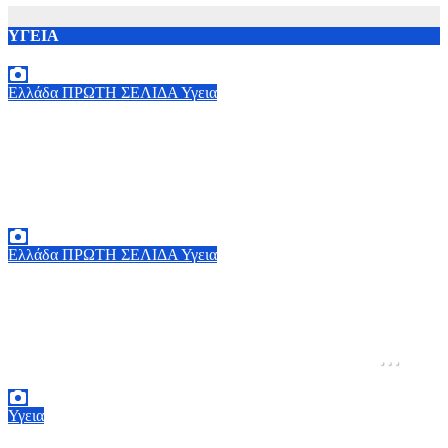
ΥΓΕΙΑ
Ελλάδα
ΠΡΩΤΗ ΣΕΛΙΔΑ
Υγεια
Παρέμβαση Γεωργιάδη για την επίθεση σε
νοσηλεύτρια στον «Ερυθρό Σταυρό»: «Κάτω
τα χέρια από το προσωπικό του ΕΣΥ»
9 Αυγούστου, 2026 15:28
0
Ελλάδα
ΠΡΩΤΗ ΣΕΛΙΔΑ
Υγεια
Ερυθρός Σταυρός: Άγρια επίθεση από ασθενή
σε νοσηλεύτρια στα Επείγοντα – Χτύπησε το
κεφάλι της σε πόρτες – Τι καταγγέλει η
ΠΟΕΔΗΝ
9 Αυγούστου, 2026 11:15
0
Υγεια