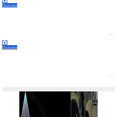
Πολιτικη
Τάκης Θεοδωρικάκος: «Στο ΕΠΑ του
Υπουργείου Ανάπτυξης η χρηματοδότηση του
ΕΛΙΔΕΚ – Στήριξη με πράξεις σε έρευνα και
καινοτομία»
5 Αυγούστου, 2026 16:30
1
Πολιτικη
Επικοινωνία Κυριάκου Μητσοτάκη με τον
Abdel Fattah El-Sisi – Η Αίγυπτος τέθηκε
στη διάθεση της Ελλάδας για βοήθεια στις
φωτιές
5 Αυγούστου, 2026 15:58
1