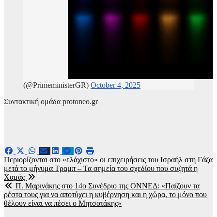
(@PrimeministerGR)
October 4, 2025
Συντακτική ομάδα protoneo.gr
Πλοήγηση
Περιορίζονται στο «ελάχιστο» οι επιχειρήσεις του Ισραήλ στη Γάζα
μετά το μήνυμα Τραμπ – Τα σημεία του σχεδίου που συζητά η
άρθρων
Χαμάς
Π. Μαρινάκης στο 14ο Συνέδριο της ΟΝΝΕΔ: «Παίζουν τα
ρέστα τους για να αποτύχει η κυβέρνηση και η χώρα, το μόνο που
θέλουν είναι να πέσει ο Μητσοτάκης»