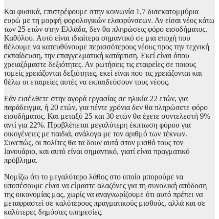
Και φυσικά, επιστρέφουμε στην κοινωνία 1,7 δισεκατομμύρια
ευρώ με τη μορφή φορολογικών ελαφρύνσεων. Αν είσαι νέος κάτω
των 25 ετών στην Ελλάδα, δεν θα πληρώσεις φόρο εισοδήματος.
Καθόλου. Αυτό είναι ιδιαίτερα σημαντικό σε μια εποχή που
θέλουμε να κατευθύνουμε περισσότερους νέους προς την τεχνική
εκπαίδευση, την επαγγελματική κατάρτιση. Εκεί είναι όπου
χρειαζόμαστε δεξιότητες. Αν ρωτήσεις τις εταιρείες σε ποιους
τομείς χρειάζονται δεξιότητες, εκεί είναι που τις χρειάζονται και
θέλω οι εταιρείες αυτές να εκπαιδεύσουν τους νέους.
Εάν εισέλθετε στην αγορά εργασίας σε ηλικία 22 ετών, για
παράδειγμα, ή 20 ετών, για πέντε χρόνια δεν θα πληρώσετε φόρο
εισοδήματος. Και μεταξύ 25 και 30 ετών θα έχετε συντελεστή 9%
αντί για 22%. Προβλέπεται μεγαλύτερη έκπτωση φόρου για
οικογένειες με παιδιά, ανάλογα με τον αριθμό των τέκνων.
Συνεπώς, οι πολίτες θα τα δουν αυτά στον μισθό τους τον
Ιανουάριο, και αυτό είναι σημαντικό, γιατί είναι πραγματικό
πρόβλημα.
Νομίζω ότι το μεγαλύτερο λάθος στο οποίο μπορούμε να
υποπέσουμε είναι να είμαστε αλαζόνες για τη συνολική απόδοση
της οικονομίας μας, χωρίς να αναγνωρίζουμε ότι αυτό πρέπει να
μεταφραστεί σε καλύτερους πραγματικούς μισθούς, αλλά και σε
καλύτερες δημόσιες υπηρεσίες.