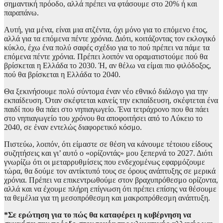
σημαντική πρόοδο, αλλά πρέπει να φτάσουμε στο 20% ή και
παραπάνω.
Αυτή, για μένα, είναι μια ατζέντα, όχι μόνο για το επόμενο έτος,
αλλά για τα επόμενα πέντε χρόνια. Διότι, κοιτάζοντας τον εκλογικό
κύκλο, έχω ένα πολύ σαφές σχέδιο για το πού πρέπει να πάμε τα
επόμενα πέντε χρόνια. Πρέπει λοιπόν να οραματιστούμε πού θα
βρίσκεται η Ελλάδα το 2030. Ή, αν θέλω να είμαι πιο φιλόδοξος,
πού θα βρίσκεται η Ελλάδα το 2040.
Θα ξεκινήσουμε πολύ σύντομα έναν νέο εθνικό διάλογο για την
εκπαίδευση. Όταν σκέφτεται κανείς την εκπαίδευση, σκέφτεται ένα
παιδί που θα πάει στο νηπιαγωγείο. Ένα τετράχρονο που θα πάει
στο νηπιαγωγείο του χρόνου θα αποφοιτήσει από το Λύκειο το
2040, σε έναν εντελώς διαφορετικό κόσμο.
Πιστεύω, λοιπόν, ότι είμαστε σε θέση να κάνουμε τέτοιου είδους
συζητήσεις και γι’ αυτό ο «ορίζοντάς» μου ξεπερνά το 2027. Διότι
γνωρίζω ότι οι μεταρρυθμίσεις που ενδεχομένως εφαρμόζουμε
τώρα, θα δούμε τον αντίκτυπό τους σε όρους ανάπτυξης σε μερικά
χρόνια. Πρέπει να επικεντρωθούμε στον βραχυπρόθεσμο ορίζοντα,
αλλά και να έχουμε πλήρη επίγνωση ότι πρέπει επίσης να θέσουμε
τα θεμέλια για τη μεσοπρόθεσμη και μακροπρόθεσμη ανάπτυξη.
*Σε ερώτηση για το πώς θα καταφέρει η κυβέρνηση να