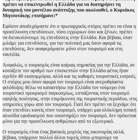
πρέπει να επικεντρωθεί η Ελλάδα για να διατηρήσει τη
δυναμική του μοντέλου ανάπτυξης που ακολουθεί, ο Κυριάκος
Μητσοτάκης επισήμανε:*
Εφόσον αποδεχόμαστε ότι ο πρωταρχικός στόχος πρέπει να είναι η
προσέλκυση επενδύσεων, τόσο εγχώριων όσο και ξένων, πρέπει
να διευκολύνουμε τις επενδύσεις στην Ελλάδα. Και βέβαια, όταν
μιλάμε για επενδύσεις, για την πολιτική μας όσον αφορά τις
επενδύσεις, δεν αναφερόμαστε μόνο στον τουρισμό και στη
ναυτιλία.
Ασφαλώς, ο τουρισμός είναι καίριας σημασίας για την Ελλάδα, αν
κοιτάξετε τον αριθμό των επισκεπτών στην Ελλάδα φέτος ήταν
σχεδόν 40 εκατομμύρια, αλλά και τις καθαρές τουριστικές εισροές.
Ο στόχος μου όσον αφορά τον τουρισμό είναι ανερυθρίαστα
φιλόδοξος: θέλω να καταστήσω την Ελλάδα τον νούμερο ένα
τουριστικό προορισμό παγκοσμίως, εστιάζοντας στον τουρισμό
υψηλής ποιότητας, στην επιμήκυνση της τουριστικής περιόδου, στις
υπηρεσίες γύρω από τον τουρισμό. Γιατί δεν πρέπει να ξεχνάμε ότι
όταν επενδύει κανείς στον τουρισμό, υπάρχει μια ολόκληρη τοπική
αλυσίδα εφοδιασμού που υποστηρίζει τον τουρισμό, δεν πρόκειται
μόνο για την προσέλκυση ανθρώπων από το εξωτερικό.
Ο τουρισμός είναι ένας βασικός μοχλός της οικονομίας αλλά,
βέβαια, υπάρχουν πολλοί άλλοι τομείς όπου μπορούμε να