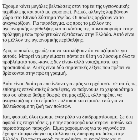
Έχουμε κάνει μεγάλες βελτιώσεις στον τομέα της υγειονομικής
περίθαλψης και αυτό με χαροποιεί. Ριζικές αλλαγές λαμβάνουν
χώρα στο Εθνικό Σύστημα Υγείας. Οι πολίτες αρχίζουν να το
αναγνωρίζουν. Για παράδειγμα, ως προς το μέλλον της
υγειονομικής περίθαλψης και το κόστος της, πρωτοπορούμε στην
πρόληψη μέσω προληπτικών εξετάσεων στην Ελλάδα. Αυτό είναι
το μέλλον της υγειονομικής περίθαλψης.
Άρα, οι πολίτες χρειάζεται να καταλάβουν ότι νοιαζόμαστε για
αυτούς. Μπορεί να μην είμαστε πάντα σε θέση να λύσουμε όλα τα
προβλήματά τους -κανείς δεν είναι- αλλά νοιαζόμαστε και
προσπαθούμε. Αυτές είναι δύο σημαντικές λέξεις που πρέπει να
βρίσκονται στην πρώτη γραμμή.
Διότι είναι ιδιαίτερα επικίνδυνο για εμάς να ερχόμαστε σε αυτές τις
επίσημες επενδυτικές διασκέψεις, να παίρνουμε το χειροκρότημα
που σε κάποιο βαθμό θεωρώ ότι μας αξίζει, αλλά πρέπει να
αναγνωρίζουμε ότι είμαστε πολιτικοί και είμαστε εδώ για να
βελτιώσουμε τη ζωή των πολιτών.
Και, φυσικά, όλοι έχουμε έναν ρόλο να διαδραματίσουμε. Σε ό,τι
αφορά τις επιχειρήσεις, με την προσφορά καλύτερων μισθών και
περισσότερων παροχών. Είμαι χαρούμενος για το γεγονός ότι
έχουμε συμφωνία για τις συλλογικές διαπραγματεύσεις στην
Ελλάδα. Για πρώτη φορά, τα συνδικάτα, οι εργοδότες και οι