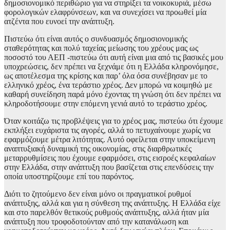
δημοσιονομικό περιθώριο για να στηρίξει τα νοικοκυριά, μέσω
φορολογικών ελαφρύνσεων, και να συνεχίσει να προωθεί μία
ατζέντα που ευνοεί την ανάπτυξη.
Πιστεύω ότι είναι αυτός ο συνδυασμός δημοσιονομικής
σταθερότητας και πολύ ταχείας μείωσης του χρέους μας ως
ποσοστό του ΑΕΠ -πιστεύω ότι αυτή είναι μια από τις βασικές μου
υποχρεώσεις, δεν πρέπει να ξεχνάμε ότι η Ελλάδα κληρονόμησε,
ως αποτέλεσμα της κρίσης και παρ’ όλα όσα συνέβησαν με το
ελληνικό χρέος, ένα τεράστιο χρέος. Δεν μπορώ να κοιμηθώ με
καθαρή συνείδηση παρά μόνο έχοντας τη γνώση ότι δεν πρέπει να
κληροδοτήσουμε στην επόμενη γενιά αυτό το τεράστιο χρέος.
Όταν κοιτάζω τις προβλέψεις για το χρέος μας, πιστεύω ότι έχουμε
εκπλήξει ευχάριστα τις αγορές, αλλά το πετυχαίνουμε χωρίς να
εφαρμόζουμε μέτρα λιτότητας. Αυτό οφείλεται στην υποκείμενη
αναπτυξιακή δυναμική της οικονομίας, στις διαρθρωτικές
μεταρρυθμίσεις που έχουμε εφαρμόσει, στις εισροές κεφαλαίων
στην Ελλάδα, στην ανάπτυξη που βασίζεται στις επενδύσεις την
οποία υποστηρίζουμε επί του παρόντος.
Διότι το ζητούμενο δεν είναι μόνο οι πραγματικοί ρυθμοί
ανάπτυξης, αλλά και για η σύνθεση της ανάπτυξης. Η Ελλάδα είχε
και στο παρελθόν θετικούς ρυθμούς ανάπτυξης, αλλά ήταν μία
ανάπτυξη που τροφοδοτούνταν από την κατανάλωση και