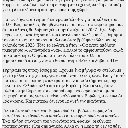
θαρρώ, η μοναδική πολιτική δύναμη που έχει αξιόπιστη πρόταση
για τη διακυβέρνηση και την πρόοδο της χώρας.
Για τον λόγο αυτό είμαι ιδιαίτερα αισιόδοξος για τις κάλπες του
2027. Και, ασφαλώς, θα ήθελα να επισημάνω στο ακροατήριό μας
ότι οι εκλογές θα λάβουν χώρα την άνοιξη του 2027. Έχω λάβει
μέρος στις εργασίες αυτού του συνεδρίου πολλές φορές, θυμάμαι
τον σκεπτικισμό που αντιμετώπισα όταν βρέθηκα εδώ πριν τις
εκλογές του 2023. Τότε το ερώτημα ήταν: «Θα έχετε απόλυτη
πλειοψηφία;». Απαντούσα «ναι». Πολλοί το αμφισβητούσαν αλλά
τα καταφέραμε. Θυμάμαι ότι τον Απρίλιο του 2023 οι
δημοσκοπήσεις έδειχναν ότι θα παίρναμε 33% και λάβαμε 41%.
Τηρήσαμε τις υποσχέσεις μας. Έχουμε ένα μήνυμα να στείλουμε
για το μέλλον της χώρας, για τα επόμενα πέντε χρόνια. Και γι’ αυτό
πιστεύω ότι η πολιτική σταθερότητα είναι τόσο σημαντική, όχι
μόνο στην Ελλάδα, αλλά και στην Ευρώπη. Επομένως, όταν
μιλάμε στην Ευρώπη και προσπαθούμε να παρουσιάσουμε τα
επιχειρήματά μας για το τι είναι καλό για την Ευρώπη, πιστεύω ότι
μας ακούνε. Και πιστεύω ότι έχουμε αυτή την ικανότητα.
Ειδικά όταν κάθεσαι στο Ευρωπαϊκό Συμβούλιο, φοράς δύο
«καπέλα», το εθνικό σου καπέλο και το ευρωπαϊκό σου καπέλο.
Έχω πλήρη επίγνωση του γεγονότος ότι, φυσικά, οι εθνικές
προτεραιότητες είναι σημαντικές. Αλλά αν η Ευρώπη δεν τα πάει