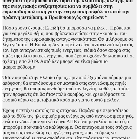
συνεχίσει την πρόοδο στον τομέα της κλιματικής αλλαγής και
της ενεργειακής ανεξαρτησίας και να συμβάλει στην
ευρωπαϊκή πολιτική για την ενεργειακή ασφάλεια κατά την
πράσινη μετάβαση, ο Πρωθυπουργός σημείωσε:*
Πόσο χρόνο έχουμε; Επειδή θα μπορούσα να μιλώ… Πρόκειται
για ένα μεγάλο θέμα, που βρίσκεται επίσης στην «καρδιά» του
ζητήματος της ευρωπαϊκής ανταγωνιστικότητας. Θα μιλήσουμε σε
λίγο γι’ αυτό. Η Ευρώπη δεν μπορεί να είναι ανταγωνιστική εκτός
εάν έχει ανταγωνιστικές τιμές ενέργειας, ειδικά όσον αφορά στις
τιμές της ηλεκτρικής ενέργειας, που έχουν σχεδόν διπλασιαστεί σε
σχέση με το 2019. Αυτό δεν μπορεί να είναι βιώσιμο
μακροπρόθεσμα.
Όσον αφορά στην Ελλάδα όμως, πριν από έξι χρόνια πήραμε μια
απόφαση: θα επενδύσουμε σημαντικά στις ανανεώσιμες πηγές
ενέργειας, θα απομακρυνθούμε από τον λιγνίτη, καθώς από τότε
ήταν προφανές ότι θα ήταν πολύ ακριβός, και χρειαζόμαστε το
φυσικό αέριο ως μεταβατικό καύσιμο για το ορατό μέλλον.
Έχουμε πετύχει αυτούς τους στόχους. Παράγουμε περισσότερο
από το 50% της ηλεκτρικής μας ενέργειας από ανανεώσιμες πηγές,
ενώ το ενδιαφέρον για νέα έργα ΑΠΕ είναι μεγαλύτερο από ό,τι
μπορούμε πρακτικά να καλύψουμε. Θα επιτύχουμε τους στόχους
μας για τις ανανεώσιμες πηγές ενέργειας, πρέπει όμως να
επικεντρωθούμε στην αποθήκευση, είτε πρόκειται για μπαταρίες