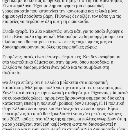
σχετικά με το κόστος υποβολής αίτησης στο Ταμείο Καινοτομίας.
Είναι παράλογο. Έχουμε δημιουργήσει μια ευρωπαϊκή
γραφειοκρατία που καταπνίγει την καινοτομία και τελικά μόνο
δημιουργεί πρόσθετα βάρη. Πιθανώς δεν αξίζει τον κόπο για τις
εταιρείες να περάσουν όλη αυτή τη διαδικασία.
Ενιαία αγορά. Το 28ο καθεστώς -είναι κάτι για το οποίο έγραψε ο
Letta. Είναι πολύ σημαντικό. Μπορούμε να δημιουργήσουμε ένα
πλαίσιο που θα επιτρέπει στις νεοφυείς επιχειρήσεις μας να
δραστηριοποιούνται σε όλες τις ευρωπαϊκές χώρες;
Επομένως, αυτές είναι τέσσερις θεματικές. Και δεν αναφέρομαι
στα γεωπολιτικά θέματα και στην άμυνα, όπου προσδοκώ η
Ελλάδα να διαδραματίσει έναν ρόλο και να συμβάλει στη
συζήτηση.
Θα έλεγα επίσης ότι η Ελλάδα βρίσκεται σε διαφορετική
κατάσταση. Μιλήσαμε πολύ για την επιτυχία της οικονομίας μας.
Συνδέεται άμεσα με την πολιτική σταθερότητα. Ρίχνοντας μία ματιά
σε ευρωπαϊκές χώρες, ορισμένες βρίσκονται σήμερα σε δύσκολη
κατάσταση επειδή η πολιτική (politics) δεν λειτουργεί. Η πολιτική
στην Ελλάδα λειτουργεί και θα συνεχίσει να λειτουργεί. Είμαι
πεπεισμένος ότι αυτό θα εξακολουθεί να ισχύει μετά τις εκλογές
του 2027, καθώς, στο τέλος της ημέρας, οι πολίτες γνωρίζουν ότι η
χώρα χρειάζεται σταθερή κυβέρνηση ώστε να διασφαλιστεί η
ασφάλεια και η ευημερία. Αυτή τη στιγμή η Νέα Δημοκρατία είναι,