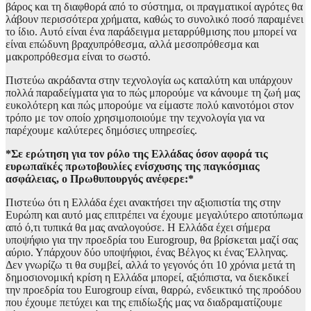
βάρος και τη διαφθορά από το σύστημα, οι πραγματικοί αγρότες θα
λάβουν περισσότερα χρήματα, καθώς το συνολικό ποσό παραμένει
το ίδιο. Αυτό είναι ένα παράδειγμα μεταρρύθμισης που μπορεί να
είναι επώδυνη βραχυπρόθεσμα, αλλά μεσοπρόθεσμα και
μακροπρόθεσμα είναι το σωστό.
Πιστεύω ακράδαντα στην τεχνολογία ως καταλύτη και υπάρχουν
πολλά παραδείγματα για το πώς μπορούμε να κάνουμε τη ζωή μας
ευκολότερη και πώς μπορούμε να είμαστε πολύ καινοτόμοι στον
τρόπο με τον οποίο χρησιμοποιούμε την τεχνολογία για να
παρέχουμε καλύτερες δημόσιες υπηρεσίες.
*Σε ερώτηση για τον ρόλο της Ελλάδας όσον αφορά τις
ευρωπαϊκές πρωτοβουλίες ενίσχυσης της παγκόσμιας
ασφάλειας, ο Πρωθυπουργός ανέφερε:*
Πιστεύω ότι η Ελλάδα έχει ανακτήσει την αξιοπιστία της στην
Ευρώπη και αυτό μας επιτρέπει να έχουμε μεγαλύτερο αποτύπωμα
από ό,τι τυπικά θα μας αναλογούσε. Η Ελλάδα έχει σήμερα
υποψήφιο για την προεδρία του Eurogroup, θα βρίσκεται μαζί σας
αύριο. Υπάρχουν δύο υποψήφιοι, ένας Βέλγος κι ένας Έλληνας.
Δεν γνωρίζω τι θα συμβεί, αλλά το γεγονός ότι 10 χρόνια μετά τη
δημοσιονομική κρίση η Ελλάδα μπορεί, αξιόπιστα, να διεκδικεί
την προεδρία του Eurogroup είναι, θαρρώ, ενδεικτικό της προόδου
που έχουμε πετύχει και της επιδίωξής μας να διαδραματίζουμε