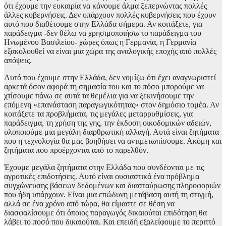
ότι έχουμε την ευκαιρία να κάνουμε άλμα ξεπερνώντας πολλές
άλλες κυβερνήσεις. Δεν υπάρχουν πολλές κυβερνήσεις που έχουν
αυτό που διαθέτουμε στην Ελλάδα σήμερα. Αν κοιτάξετε, για
παράδειγμα -δεν θέλω να χρησιμοποιήσω το παράδειγμα του
Ηνωμένου Βασιλείου- χώρες όπως η Γερμανία, η Γερμανία
εξακολουθεί να είναι μια χώρα της αναλογικής εποχής από πολλές
απόψεις.
Αυτό που έχουμε στην Ελλάδα, δεν νομίζω ότι έχει αναγνωριστεί
αρκετά όσον αφορά τη σημασία του και το πόσο μπορούμε να
χτίσουμε πάνω σε αυτά τα θεμέλια για να ξεκινήσουμε την
επόμενη «επανάσταση παραγωγικότητας» στον δημόσιο τομέα. Αν
κοιτάξετε τα προβλήματα, τις μεγάλες μεταρρυθμίσεις, για
παράδειγμα, τη χρήση της γης, την έκδοση οικοδομικών αδειών,
υλοποιούμε μια μεγάλη διαρθρωτική αλλαγή. Αυτά είναι ζητήματα
που η τεχνολογία θα μας βοηθήσει να αντιμετωπίσουμε. Ακόμη και
ζητήματα που προέρχονται από το παρελθόν.
Έχουμε μεγάλα ζητήματα στην Ελλάδα που συνδέονται με τις
αγροτικές επιδοτήσεις. Αυτό είναι ουσιαστικά ένα πρόβλημα
συγχώνευσης βάσεων δεδομένων και διασταύρωσης πληροφοριών
που ήδη υπάρχουν. Είναι μια επώδυνη μετάβαση αυτή τη στιγμή,
αλλά σε ένα χρόνο από τώρα, θα είμαστε σε θέση να
διασφαλίσουμε ότι όποιος παραγωγός δικαιούται επιδότηση θα
λάβει το ποσό που δικαιούται. Και επειδή εξαλείφουμε το περιττό