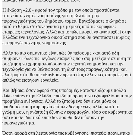
Η έκδοση «2.0» αφορά τον τρόπο με τον οποίο προστίθενται
στοιχεία τεχνητής νοημοσύνης για τη βελτίωση της
παραγωγικότητας του δημόσιου τομέα. Εργαζόμαστε σκληρά σε
αυτό το θέμα, σε συνεργασία με μερικές από τις κορυφαίες
εταιρείες τεχνολογίας. Αλλά και το πώς μπορεί να αναπτυχθεί στην
Ελλάδα ένα τεχνολογικό οικοσύστημα που θα αναπτύσσει κυρίως
εφαρμογές τεχνητής νοημοσύνης.
Αλλά το πιο σημαντικό είναι πώς θα πείσουμε -και αυτό ήδη
συμβαίνει- όλες τις μεγάλες εταιρείες που συμμετέχουν σε αυτή τη
συζήτηση να χρησιμοποιήσουν την τεχνητή νοημοσύνη και την
τεχνολογία για να βελτιώσουν τη δική τους παραγωγικότητα -και
ελπίζουμε ότι θα απευθυνθούν πρώτα στις ελληνικές εταιρείες αντί
απλώς να εισάγουν εργαλεία.
Και βέβαια, όσον αφορά στις υποδομές, κατασκευάζουμε πολλά
data centres στην Ελλάδα, επειδή μπορούμε να εξασφαλίσουμε την
προμήθεια ενέργειας. Αλλά το ζητούμενο δεν είναι μόνο οι
υποδομές και η κυριαρχία επί των δεδομένων, αλλά, κατά τη
γνώμη μου, η ανάπτυξη έξυπνων εφαρμογών, τόσο σε κυβερνητικό
όσο και σε ιδιωτικό επίπεδο, που θα βελτιώσουν την
παραγωγικότητα.
Όσον αφορά στη λειτουργία της κυβέρνησης, πιστεύω πραγματικά