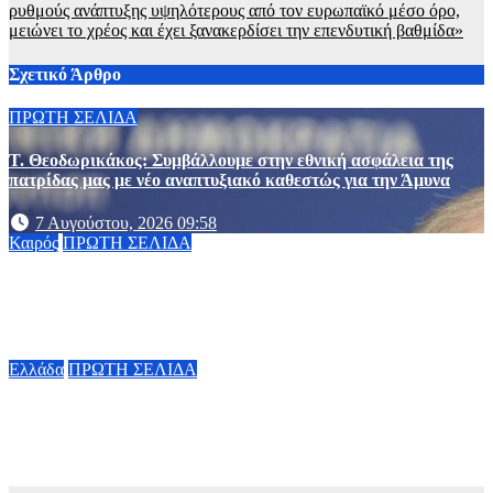
ρυθμούς ανάπτυξης υψηλότερους από τον ευρωπαϊκό μέσο όρο,
μειώνει το χρέος και έχει ξανακερδίσει την επενδυτική βαθμίδα»
Σχετικό Άρθρο
ΠΡΩΤΗ ΣΕΛΙΔΑ
Τ. Θεοδωρικάκος: Συμβάλλουμε στην εθνική ασφάλεια της
πατρίδας μας με νέο αναπτυξιακό καθεστώς για την Άμυνα
7 Αυγούστου, 2026 09:58
Καιρός
ΠΡΩΤΗ ΣΕΛΙΔΑ
Ο καιρός την Παρασκευή 7 Αυγούστου: Στους 38 βαθμούς ο
υδράργυρος – Πού θα πνέουν ισχυροί βοριάδες έως 6 μποφόρ
7 Αυγούστου, 2026 08:00
Ελλάδα
ΠΡΩΤΗ ΣΕΛΙΔΑ
Marfin: Έφτασε στην Αθήνα η 46χρονη που κατηγορείται για
την επίθεση
6 Αυγούστου, 2026 23:26