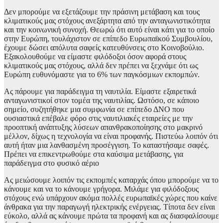
Δεν μπορούμε να εξετάζουμε την πράσινη μετάβαση και τους
κλιματικούς μας στόχους ανεξάρτητα από την ανταγωνιστικότητα
και την κοινωνική συνοχή. Θεωρώ ότι αυτό είναι κάτι για το οποίο
στην Ευρώπη, τουλάχιστον σε επίπεδο Ευρωπαϊκού Συμβουλίου,
έχουμε δώσει απόλυτα σαφείς κατευθύνσεις στο Κοινοβούλιο.
Εξακολουθούμε να είμαστε φιλόδοξοι όσον αφορά στους
κλιματικούς μας στόχους, αλλά δεν πρέπει να ξεχνάμε ότι ως
Ευρώπη ευθυνόμαστε για το 6% των παγκόσμιων εκπομπών.
Ας πάρουμε για παράδειγμα τη ναυτιλία. Είμαστε εξαιρετικά
ανταγωνιστικοί στον τομέα της ναυτιλίας. Ωστόσο, σε κάποιο
σημείο, συζητήθηκε μια συμφωνία σε επίπεδο ΔΝΟ που
ουσιαστικά επέβαλε φόρο στις ναυτιλιακές εταιρείες με την
προοπτική ανάπτυξης λύσεων απανθρακοποίησης στο μακρινό
μέλλον, δίχως η τεχνολογία να είναι προφανής. Πιστεύω λοιπόν ότι
αυτή ήταν μια λανθασμένη προσέγγιση. Το καταστήσαμε σαφές.
Πρέπει να επικεντρωθούμε στα καύσιμα μετάβασης, για
παράδειγμα στο φυσικό αέριο
Ας μειώσουμε λοιπόν τις εκπομπές καταρχάς όπου μπορούμε να το
κάνουμε και να το κάνουμε γρήγορα. Μιλάμε για φιλόδοξους
στόχους ενώ υπάρχουν ακόμα πολλές ευρωπαϊκές χώρες που καίνε
άνθρακα για την παραγωγή ηλεκτρικής ενέργειας. Τίποτα δεν είναι
εύκολο, αλλά ας κάνουμε πρώτα τα προφανή και ας διασφαλίσουμε