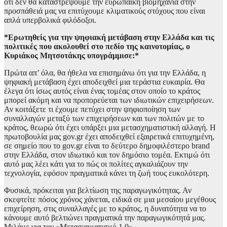
ότι δεν θα καταστρέψουμε την ευρωπαϊκή βιομηχανία στην
προσπάθειά μας να επιτύχουμε κλιματικούς στόχους που είναι
απλά υπερβολικά φιλόδοξοι.
*Ερωτηθείς για την ψηφιακή μετάβαση στην Ελλάδα και τις
πολιτικές που ακολουθεί στο πεδίο της καινοτομίας, ο
Κυριάκος Μητσοτάκης υπογράμμισε:*
Πρώτα απ’ όλα, θα ήθελα να επισημάνω ότι για την Ελλάδα, η
ψηφιακή μετάβαση έχει αποδειχθεί μια τεράστια ευκαιρία. Θα
έλεγα ότι ίσως αυτός είναι ένας τομέας στον οποίο το κράτος
μπορεί ακόμη και να προπορεύεται των ιδιωτικών επιχειρήσεων.
Αν κοιτάξετε τι έχουμε πετύχει στην ψηφιοποίηση των
συναλλαγών μεταξύ των επιχειρήσεων και των πολιτών με το
κράτος, θεωρώ ότι έχει υπάρξει μια μετασχηματιστική αλλαγή. Η
πρωτοβουλία μας gov.gr έχει αποδειχθεί εξαιρετικά επιτυχημένη,
σε σημείο που το gov.gr είναι το δεύτερο δημοφιλέστερο brand
στην Ελλάδα, στον ιδιωτικό και τον δημόσιο τομέα. Εκτιμώ ότι
αυτό μας λέει κάτι για το πώς οι πολίτες αγκαλιάζουν την
τεχνολογία, εφόσον πραγματικά κάνει τη ζωή τους ευκολότερη.
Φυσικά, πρόκειται για βελτίωση της παραγωγικότητας. Αν
σκεφτείτε πόσος χρόνος χάνεται, ειδικά σε μια μεσαίου μεγέθους
επιχείρηση, στις συναλλαγές με το κράτος, η δυνατότητα να το
κάνουμε αυτό βελτιώνει πραγματικά την παραγωγικότητά μας.
Μιλάμε για τον «Μετασχηματισμό 1.0».