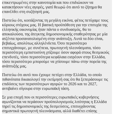
επικεντρωμένες στην καινοτομία και που επιδιώκουν να
κατακτήσουν νέες αγορές, γιατί θεωρώ ότι αυτό το ζήτημα θα
επανέλθει στη συζήτησή μας.
Πιστεύω ότι, κοιτάζοντας τη μεγάλη εικόνα, φέτος πετύχαμε τους
κύριους στόχους μας. Η βασική προϋπόθεση για την επιτυχία της
ελληνικής οικονομίας ήταν πάντα ο συνδυασμός, θα το
αποκαλούσα, της άτεγκτης δημοσιονομικής σταθερότητας με μία
ατζέντα προσανατολισμένη στην ανάπτυξη. Αυτά τα δύο είναι,
βεβαίως, απολύτως αλληλένδετα. Όσο περισσότερο
επιτυγχάνουμε, με συνέπεια, πρωτογενή πλεονάσματα, τόσο
περισσότερη εμπιστοσύνη χτίζουμε όσον αφορά στους θεσμικούς
επενδυτές, τόσο περισσότερα κεφάλαια εισρέουν στην Ελλάδα,
τόσο περισσότερο μπορούμε να χτίσουμε πάνω στην πορεία της
ανάπτυξής μας.
Πιστεύω ότι αυτό που έχουμε πετύχει στην Ελλάδα, το οποίο
πιθανότατα δικαιολογεί την εκτίμησή σας ότι θα ξεπεράσουμε τις
επιδόσεις των περισσότερων αγορών το 2026 και το 2027,
αντιβαίνει σίγουρα στην ευρωπαϊκή τάση.
Σε μια εποχή που οι περισσότερες ευρωπαϊκές κυβερνήσεις
αγωνίζονται να περάσουν προϋπολογισμούς λιτότητας η Ελλάδα
τηρεί τις δημοσιονομικές της δεσμεύσεις, επιτυγχάνοντας
σημαντικά πρωτογενή πλεονάσματα, αλλά διαθέτει επίσης