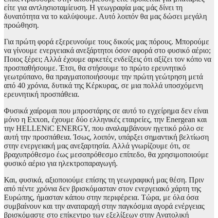
είτε για αντλησιοταμίευση. Η γεωγραφία μας μάς δίνει τη
δυνατότητα να το καλύψουμε. Αυτό λοιπόν θα μας δώσει μεγάλη
προώθηση.
Για πρώτη φορά εξερευνούμε τους δικούς μας πόρους. Μπορούμε
να γίνουμε ενεργειακά ανεξάρτητοι όσον αφορά στο φυσικό αέριο;
Ποιος ξέρει; Αλλά έχουμε αρκετές ενδείξεις ότι αξίζει τον κόπο να
προσπαθήσουμε. Έτσι, θα στήσουμε το πρώτο ερευνητικό
γεωτρύπανο, θα πραγματοποιήσουμε την πρώτη γεώτρηση μετά
από 40 χρόνια, δυτικά της Κέρκυρας, σε μια πολλά υποσχόμενη
ερευνητική προσπάθεια.
Φυσικά χαίρομαι που μπροστάρης σε αυτό το εγχείρημα δεν είναι
μόνο η Exxon, έχουμε δύο ελληνικές εταιρείες, την Energean και
την HELLENiC ENERGY, που αναλαμβάνουν ηγετικό ρόλο σε
αυτή την προσπάθεια. Ίσως, λοιπόν, υπάρξει σημαντική βελτίωση
στην ενεργειακή μας ανεξαρτησία. Αλλά γνωρίζουμε ότι, σε
βραχυπρόθεσμο έως μεσοπρόθεσμο επίπεδο, θα χρησιμοποιούμε
φυσικό αέριο για ηλεκτροπαραγωγή.
Και, φυσικά, αξιοποιούμε επίσης τη γεωγραφική μας θέση. Πριν
από πέντε χρόνια δεν βρισκόμασταν στον ενεργειακό χάρτη της
Ευρώπης, ήμασταν κάπου στην περιφέρεια. Τώρα, με όλα όσα
συμβαίνουν και την αναταραχή στην παγκόσμια αγορά ενέργειας
βρισκόμαστε στο επίκεντρο των εξελίξεων στην Ανατολική