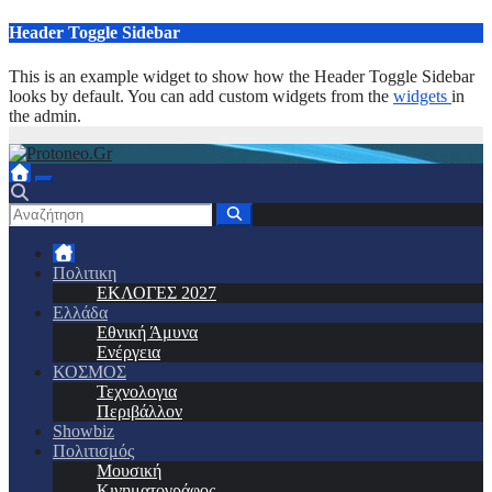
Μετάβαση
Header Toggle Sidebar
στο
περιεχόμενο
This is an example widget to show how the Header Toggle Sidebar
looks by default. You can add custom widgets from the
widgets
in
the admin.
Πολιτικη
ΕΚΛΟΓΕΣ 2027
Ελλάδα
Εθνική Άμυνα
Ενέργεια
ΚΟΣΜΟΣ
Τεχνολογια
Περιβάλλον
Showbiz
Πολιτισμός
Μουσική
Κινηματογράφος