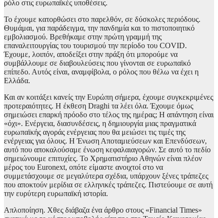
ρόλο στις ευρωπαϊκές υποθέσεις.
Το έχουμε κατορθώσει στο παρελθόν, σε δύσκολες περιόδους.
Θυμάμαι, για παράδειγμα, την πανδημία και το πιστοποιητικό
εμβολιασμού. Βρεθήκαμε στην πρώτη γραμμή της
επαναλειτουργίας του τουρισμού την περίοδο του COVID.
Έχουμε, λοιπόν, αποδείξει στην πράξη ότι μπορούμε να
συμβάλλουμε σε διαβουλεύσεις που γίνονται σε ευρωπαϊκό
επίπεδο. Αυτός είναι, αναμφίβολα, ο ρόλος που θέλω να έχει η
Ελλάδα.
Και αν κοιτάξει κανείς την Ευρώπη σήμερα, έχουμε συγκεκριμένες
προτεραιότητες. Η έκθεση Draghi τα λέει όλα. Έχουμε όμως
σημειώσει επαρκή πρόοδο στο τέλος της ημέρας; Η απάντηση είναι
«όχι». Ενέργεια, διασυνδέσεις, η δημιουργία μιας πραγματικά
ευρωπαϊκής αγοράς ενέργειας που θα μειώσει τις τιμές της
ενέργειας για όλους. Η Ένωση Αποταμιεύσεων και Επενδύσεων,
αυτό που αποκαλούσαμε ένωση κεφαλαιαγορών. Σε αυτό το πεδίο
σημειώνουμε επιτυχίες. Το Χρηματιστήριο Αθηνών είναι πλέον
μέρος του Euronext, οπότε είμαστε ανοιχτοί στο να
συμμετάσχουμε σε μεγαλύτερα σχέδια, υπάρχουν ξένες τράπεζες
που αποκτούν μερίδια σε ελληνικές τράπεζες. Πιστεύουμε σε αυτή
την ευρύτερη ευρωπαϊκή ιστορία.
Απλοποίηση. Χθες διάβαζα ένα άρθρο στους «Financial Times»