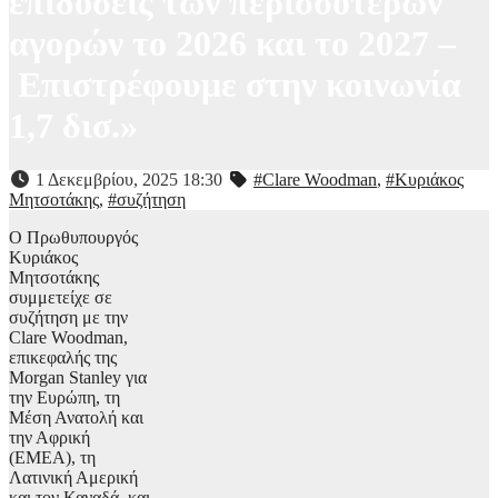
επιδόσεις των περισσότερων
αγορών το 2026 και το 2027 –
Eπιστρέφουμε στην κοινωνία
1,7 δισ.»
1 Δεκεμβρίου, 2025 18:30
#Clare Woodman
,
#Κυριάκος
Μητσοτάκης
,
#συζήτηση
Ο Πρωθυπουργός
Κυριάκος
Μητσοτάκης
συμμετείχε σε
συζήτηση με την
Clare Woodman,
επικεφαλής της
Morgan Stanley για
την Ευρώπη, τη
Μέση Ανατολή και
την Αφρική
(ΕΜΕΑ), τη
Λατινική Αμερική
και τον Καναδά, και