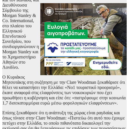
Διευθύνουσα
Σύμβουλο της
Morgan Stanley &
Co. International,
στο πλαίσιο του
Ελληνικού
Επενδυτικού
Συνεδρίου, που
συνδιοργανώνουν η
Morgan Stanley και
το Χρηματιστήριο
Αθηνών στο
Λονδίνο.
Ο Κυριάκος
Μητσοτάκης στη συζήτηση με την Clare Woodman ξεκαθάρισε ότι
θέλει να καταστήσει την Ελλάδα: «Νο1 τουριστικό προορισμό»,
έκανε αναφορά στις ελαφρύνσεις των νοικοκυριών που έχει
προωθήσει η κυβέρνηση και είπε ότι: «πιστρέφουμε στην κοινωνία
1,7 δισεκατομμύρια ευρώ μέσω φορολογικών ελαφρύνσεων».
Επίσης ξεκαθάρισε ότι η ανάπτυξη της χώρας είναι ραγδαίας και
όπως τόνισε στην Clare Woodman: «Πιστεύω ότι αυτό που έχουμε
πετύχει στην Ελλάδα, το οποίο πιθανότατα δικαιολογεί την
εκτίμησή σας ότι θα ξεπεράσουμε τις επιδόσεις των περισσότερων