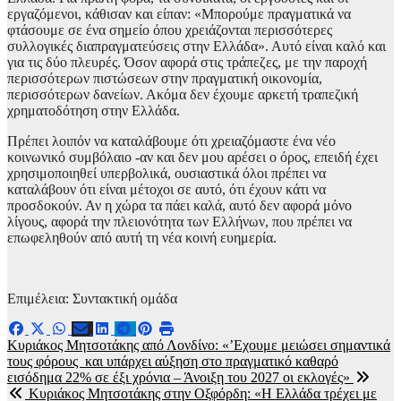
εργαζόμενοι, κάθισαν και είπαν: «Μπορούμε πραγματικά να
φτάσουμε σε ένα σημείο όπου χρειάζονται περισσότερες
συλλογικές διαπραγματεύσεις στην Ελλάδα». Αυτό είναι καλό και
για τις δύο πλευρές. Όσον αφορά στις τράπεζες, με την παροχή
περισσότερων πιστώσεων στην πραγματική οικονομία,
περισσότερων δανείων. Ακόμα δεν έχουμε αρκετή τραπεζική
χρηματοδότηση στην Ελλάδα.
Πρέπει λοιπόν να καταλάβουμε ότι χρειαζόμαστε ένα νέο
κοινωνικό συμβόλαιο -αν και δεν μου αρέσει ο όρος, επειδή έχει
χρησιμοποιηθεί υπερβολικά, ουσιαστικά όλοι πρέπει να
καταλάβουν ότι είναι μέτοχοι σε αυτό, ότι έχουν κάτι να
προσδοκούν. Αν η χώρα τα πάει καλά, αυτό δεν αφορά μόνο
λίγους, αφορά την πλειονότητα των Ελλήνων, που πρέπει να
επωφεληθούν από αυτή τη νέα κοινή ευημερία.
Επιμέλεια: Συντακτική ομάδα
Πλοήγηση
Κυριάκος Μητσοτάκης από Λονδίνο: «’Εχουμε μειώσει σημαντικά
τους φόρους και υπάρχει αύξηση στο πραγματικό καθαρό
άρθρων
εισόδημα 22% σε έξι χρόνια – Άνοιξη του 2027 οι εκλογές»
Κυριάκος Μητσοτάκης στην Οξφόρδη: «Η Ελλάδα τρέχει με