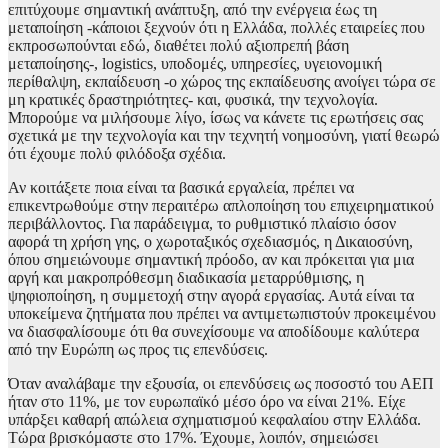
επιτύχουμε σημαντική ανάπτυξη, από την ενέργεια έως τη
μεταποίηση -κάποιοι ξεχνούν ότι η Ελλάδα, πολλές εταιρείες που
εκπροσωπούνται εδώ, διαθέτει πολύ αξιοπρεπή βάση
μεταποίησης-, logistics, υποδομές, υπηρεσίες, υγειονομική
περίθαλψη, εκπαίδευση -ο χώρος της εκπαίδευσης ανοίγει τώρα σε
μη κρατικές δραστηριότητες- και, φυσικά, την τεχνολογία.
Μπορούμε να μιλήσουμε λίγο, ίσως να κάνετε τις ερωτήσεις σας
σχετικά με την τεχνολογία και την τεχνητή νοημοσύνη, γιατί θεωρώ
ότι έχουμε πολύ φιλόδοξα σχέδια.
Αν κοιτάξετε ποια είναι τα βασικά εργαλεία, πρέπει να
επικεντρωθούμε στην περαιτέρω απλοποίηση του επιχειρηματικού
περιβάλλοντος. Για παράδειγμα, το ρυθμιστικό πλαίσιο όσον
αφορά τη χρήση γης, ο χωροταξικός σχεδιασμός, η Δικαιοσύνη,
όπου σημειώνουμε σημαντική πρόοδο, αν και πρόκειται για μια
αργή και μακροπρόθεσμη διαδικασία μεταρρύθμισης, η
ψηφιοποίηση, η συμμετοχή στην αγορά εργασίας. Αυτά είναι τα
υποκείμενα ζητήματα που πρέπει να αντιμετωπιστούν προκειμένου
να διασφαλίσουμε ότι θα συνεχίσουμε να αποδίδουμε καλύτερα
από την Ευρώπη ως προς τις επενδύσεις.
Όταν αναλάβαμε την εξουσία, οι επενδύσεις ως ποσοστό του ΑΕΠ
ήταν στο 11%, με τον ευρωπαϊκό μέσο όρο να είναι 21%. Είχε
υπάρξει καθαρή απώλεια σχηματισμού κεφαλαίου στην Ελλάδα.
Τώρα βρισκόμαστε στο 17%. Έχουμε, λοιπόν, σημειώσει