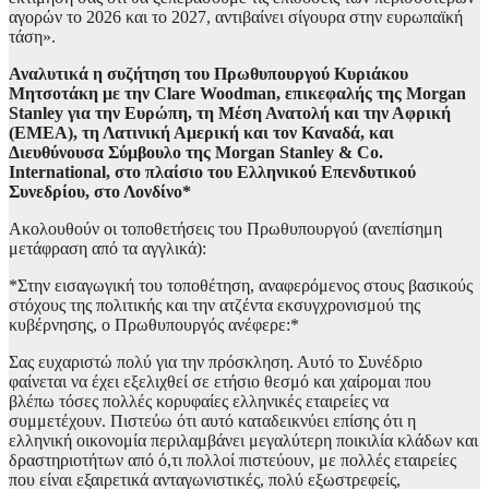
αγορών το 2026 και το 2027, αντιβαίνει σίγουρα στην ευρωπαϊκή
τάση».
Αναλυτικά η συζήτηση του Πρωθυπουργού Κυριάκου
Μητσοτάκη με την Clare Woodman, επικεφαλής της Morgan
Stanley για την Ευρώπη, τη Μέση Ανατολή και την Αφρική
(ΕΜΕΑ), τη Λατινική Αμερική και τον Καναδά, και
Διευθύνουσα Σύμβουλο της Morgan Stanley & Co.
International, στο πλαίσιο του Ελληνικού Επενδυτικού
Συνεδρίου, στο Λονδίνο*
Ακολουθούν οι τοποθετήσεις του Πρωθυπουργού (ανεπίσημη
μετάφραση από τα αγγλικά):
*Στην εισαγωγική του τοποθέτηση, αναφερόμενος στους βασικούς
στόχους της πολιτικής και την ατζέντα εκσυγχρονισμού της
κυβέρνησης, ο Πρωθυπουργός ανέφερε:*
Σας ευχαριστώ πολύ για την πρόσκληση. Αυτό το Συνέδριο
φαίνεται να έχει εξελιχθεί σε ετήσιο θεσμό και χαίρομαι που
βλέπω τόσες πολλές κορυφαίες ελληνικές εταιρείες να
συμμετέχουν. Πιστεύω ότι αυτό καταδεικνύει επίσης ότι η
ελληνική οικονομία περιλαμβάνει μεγαλύτερη ποικιλία κλάδων και
δραστηριοτήτων από ό,τι πολλοί πιστεύουν, με πολλές εταιρείες
που είναι εξαιρετικά ανταγωνιστικές, πολύ εξωστρεφείς,