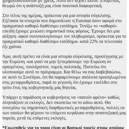
χρηματοδοτούνταν με χρέος. Αυτό δεν ισχύει πλέον. Επομένως,
θεωρώ ότι η ανάπτυξή μας είναι ποιοτικά διαφορετική.
Στο τέλος της ημέρας, πρόκειται για μια ιστορία σύγκλισης.
Εξέτασα τα στοιχεία που δημοσίευσε η Eurostat όσον αφορά στο
πραγματικό καθαρό διαθέσιμο εισόδημα. Τονίζω το «καθαρό»
επειδή έχουμε μειώσει σημαντικά τους φόρους. Έχουμε δει μια
αύξηση -αφού συνυπολογίσουμε τον πληθωρισμό, πρόκειται για το
πραγματικό καθαρό διαθέσιμο εισόδημα- κατά 22% τα τελευταία
έξι χρόνια.
Άρα, αυτή πρέπει να είναι μια ιστορία σύγκλισης, προσέγγισης με
την Ευρώπη -και γιατί να μην ξεπεράσουμε την Ευρώπη σε
ορισμένους, τουλάχιστον, τομείς πολιτικής. Πιστεύω ότι
υλοποιούμε αυτό το πρόγραμμα. Και θέλω να σας διαβεβαιώσω,
σε αυτό το Συνέδριο, ότι θα παραμείνουμε απόλυτα προσηλωμένοι
στις μεταρρυθμίσεις, παρά το γεγονός ότι έχουμε εισέλθει στο
τρίτο έτος της κυβερνητικής μας θητείας.
Υπάρχει η παράδοση οι κυβερνήσεις να «πατούν φρένο» καθώς
πλησιάζουν οι εκλογές. Δεν σκοπεύω να το κάνω αυτό. Θα
συνεχίσω τις σημαντικές διαρθρωτικές μεταρρυθμίσεις, πολλές εκ
των οποίων θα φέρουν το επόμενο κεφάλαιο στην αναπτυξιακή μας
πορεία, μετά τις επόμενες εκλογές.
*Ερωτηθείς για το ποιοι είναι οι βασικοί τομείς στους οποίους