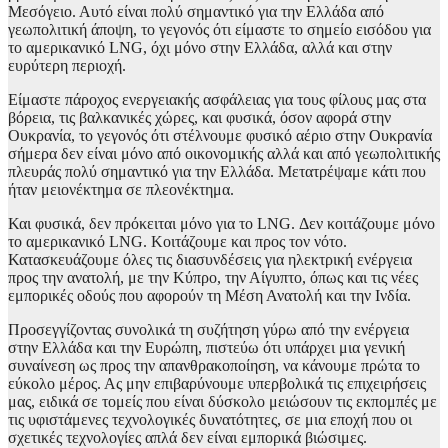
Μεσόγειο. Αυτό είναι πολύ σημαντικό για την Ελλάδα από
γεωπολιτική άποψη, το γεγονός ότι είμαστε το σημείο εισόδου για
το αμερικανικό LNG, όχι μόνο στην Ελλάδα, αλλά και στην
ευρύτερη περιοχή.
Είμαστε πάροχος ενεργειακής ασφάλειας για τους φίλους μας στα
βόρεια, τις βαλκανικές χώρες, και φυσικά, όσον αφορά στην
Ουκρανία, το γεγονός ότι στέλνουμε φυσικό αέριο στην Ουκρανία
σήμερα δεν είναι μόνο από οικονομικής αλλά και από γεωπολιτικής
πλευράς πολύ σημαντικό για την Ελλάδα. Μετατρέψαμε κάτι που
ήταν μειονέκτημα σε πλεονέκτημα.
Και φυσικά, δεν πρόκειται μόνο για το LNG. Δεν κοιτάζουμε μόνο
το αμερικανικό LNG. Κοιτάζουμε και προς τον νότο.
Κατασκευάζουμε όλες τις διασυνδέσεις για ηλεκτρική ενέργεια
προς την ανατολή, με την Κύπρο, την Αίγυπτο, όπως και τις νέες
εμπορικές οδούς που αφορούν τη Μέση Ανατολή και την Ινδία.
Προσεγγίζοντας συνολικά τη συζήτηση γύρω από την ενέργεια
στην Ελλάδα και την Ευρώπη, πιστεύω ότι υπάρχει μια γενική
συναίνεση ως προς την απανθρακοποίηση, να κάνουμε πρώτα το
εύκολο μέρος. Ας μην επιβαρύνουμε υπερβολικά τις επιχειρήσεις
μας, ειδικά σε τομείς που είναι δύσκολο μειώσουν τις εκπομπές με
τις υφιστάμενες τεχνολογικές δυνατότητες, σε μια εποχή που οι
σχετικές τεχνολογίες απλά δεν είναι εμπορικά βιώσιμες.