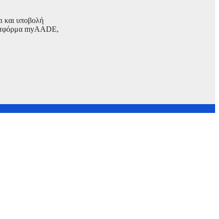
αι και υποβολή
πλατφόρμα myAADE,