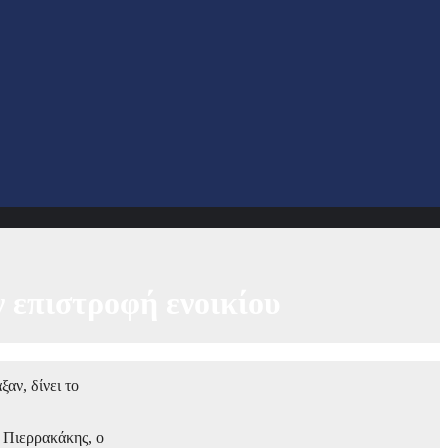
 επιστροφή ενοικίου
αν, δίνει το
 Πιερρακάκης, ο