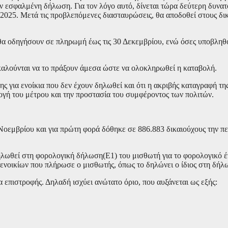
την εσφαλμένη δήλωση. Για τον λόγο αυτό, δίνεται τώρα δεύτερη δυνα
2025. Μετά τις προβλεπόμενες διασταυρώσεις, θα αποδοθεί στους δι
α οδηγήσουν σε πληρωμή έως τις 30 Δεκεμβρίου, ενώ όσες υποβληθού
καλούνται να το πράξουν άμεσα ώστε να ολοκληρωθεί η καταβολή.
ς για ενοίκια που δεν έχουν δηλωθεί και ότι η ακριβής καταγραφή τη
ογή του μέτρου και την προστασία του συμφέροντος των πολιτών.
ς Νοεμβρίου και για πρώτη φορά δόθηκε σε 886.883 δικαιούχους την
 δηλωθεί στη φορολογική δήλωση(Ε1) του μισθωτή για το φορολογικό 
ενοικίων που πλήρωσε ο μισθωτής, όπως το δηλώνει ο ίδιος στη δήλ
 επιστροφής. Δηλαδή ισχύει ανώτατο όριο, που αυξάνεται ως εξής: