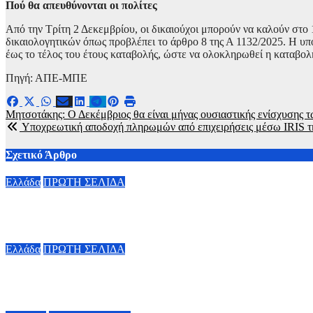
Πού θα απευθύνονται οι πολίτες
Από την Τρίτη 2 Δεκεμβρίου, οι δικαιούχοι μπορούν να καλούν στο 
δικαιολογητικών όπως προβλέπει το άρθρο 8 της Α 1132/2025. Η 
έως το τέλος του έτους καταβολής, ώστε να ολοκληρωθεί η καταβολή
Πηγή: ΑΠΕ-ΜΠΕ
Πλοήγηση
Μητσοτάκης: Ο Δεκέμβριος θα είναι μήνας ουσιαστικής ενίσχυσης 
Yποχρεωτική αποδοχή πληρωμών από επιχειρήσεις μέσω IRIS τ
άρθρων
Σχετικό Άρθρο
Ελλάδα
ΠΡΩΤΗ ΣΕΛΙΔΑ
Marfin: Έφτασε στην Αθήνα η 46χρονη που κατηγορείται για τη
6 Αυγούστου, 2026 23:26
Ελλάδα
ΠΡΩΤΗ ΣΕΛΙΔΑ
Πλήθος κόσμου είπε το «ύστατο χαίρε» στον Λάκη Χαλκιά – Συν
6 Αυγούστου, 2026 14:30