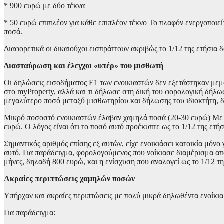
* 900 ευρώ με δύο τέκνα
* 50 ευρώ επιπλέον για κάθε επιπλέον τέκνο Το πλαφόν ενεργοποιε
ποσά.
Διαφορετικά οι δικαιούχοι εισπράττουν ακριβώς το 1/12 της ετήσια
Διασταύρωση και έλεγχοι «υπέρ» του μισθωτή
Οι δηλώσεις εισοδήματος Ε1 των ενοικιαστών δεν εξετάστηκαν με
στο myProperty, αλλά και τι δήλωσε στη δική του φορολογική δήλω
μεγαλύτερο ποσό μεταξύ μισθωτηρίου και δήλωσης του ιδιοκτήτη, δη
Μικρό ποσοστό ενοικιαστών έλαβαν χαμηλά ποσά (20-30 ευρώ) Με 
ευρώ. Ο λόγος είναι ότι το ποσό αυτό προέκυπτε ως το 1/12 της ετήσ
Σημαντικός αριθμός επίσης εξ αυτών, είχε ενοικιάσει κατοικία μόνο
αυτό. Για παράδειγμα, φορολογούμενος που νοίκιασε διαμέρισμα απ
μήνες, δηλαδή 800 ευρώ, και η ενίσχυση που αναλογεί ως το 1/12 τη
Ακραίες περιπτώσεις χαμηλών ποσών
Υπήρχαν και ακραίες περιπτώσεις με πολύ μικρά δηλωθέντα ενοίκια
Για παράδειγμα: