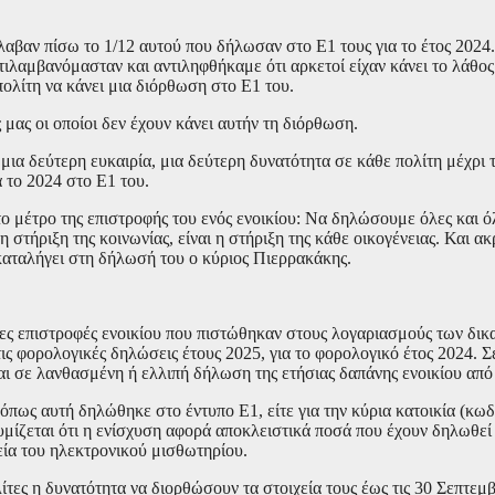
αβαν πίσω το 1/12 αυτού που δήλωσαν στο Ε1 τους για το έτος 2024.
ντιλαμβανόμασταν και αντιληφθήκαμε ότι αρκετοί είχαν κάνει το λάθο
πολίτη να κάνει μια διόρθωση στο Ε1 του.
μας οι οποίοι δεν έχουν κάνει αυτήν τη διόρθωση.
α δεύτερη ευκαιρία, μια δεύτερη δυνατότητα σε κάθε πολίτη μέχρι τ
 το 2024 στο Ε1 του.
το μέτρο της επιστροφής του ενός ενοικίου: Να δηλώσουμε όλες και ό
 στήριξη της κοινωνίας, είναι η στήριξη της κάθε οικογένειας. Και ακ
καταλήγει στη δήλωσή του ο κύριος Πιερρακάκης.
ες επιστροφές ενοικίου που πιστώθηκαν στους λογαριασμούς των δικ
ις φορολογικές δηλώσεις έτους 2025, για το φορολογικό έτος 2024. Σ
ι σε λανθασμένη ή ελλιπή δήλωση της ετήσιας δαπάνης ενοικίου από 
όπως αυτή δηλώθηκε στο έντυπο Ε1, είτε για την κύρια κατοικία (κωδ
νθυμίζεται ότι η ενίσχυση αφορά αποκλειστικά ποσά που έχουν δηλωθε
εία του ηλεκτρονικού μισθωτηρίου.
τες η δυνατότητα να διορθώσουν τα στοιχεία τους έως τις 30 Σεπτεμβ