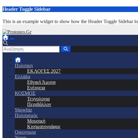
Μετάβαση
Header Toggle Sidebar
στο
περιεχόμενο
This is an example widget to show how the Header Toggle Sidebar lo
Πολιτικη
ΕΚΛΟΓΕΣ 2027
Ελλάδα
Εθνική Άμυνα
Ενέργεια
ΚΟΣΜΟΣ
Τεχνολογια
Περιβάλλον
Showbiz
Πολιτισμός
Μουσική
Κινηματογράφος
Οικονομια
Υγεια