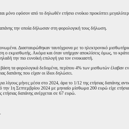
ίται μόνο εφόσον από το δηλωθέν ετήσιο ενοίκιο προκύπτει μεγαλύτε
 δαπάνης την οποία δήλωσαν στη φορολογική τους δήλωση.
μονωμένα. Διασταυρώθηκαν ταυτόχρονα με το ηλεκτρονικό μισθωτήρ
ση ο εκμισθωτής. Ακόμα και όταν υπήρχαν αποκλίσεις όμως, το κράτ
λαδή την πιο ευνοϊκή επιλογή για τον ενοικιαστή.
βάση τα φορολογικά δεδομένα, περίπου 4% των μισθωτών έλαβαν εν
ιας δαπάνης που είχαν οι ίδιοι δηλώσει.
 για λίγους μήνες μέσα στο 2024, άρα το 1/12 της ετήσιας δαπάνης αν
ό την 1η Σεπτεμβρίου 2024 με μηνιαίο μίσθωμα 200 ευρώ είχε ετήσι
ς ετήσιας δαπάνης ανέρχεται σε 67 ευρώ.
.