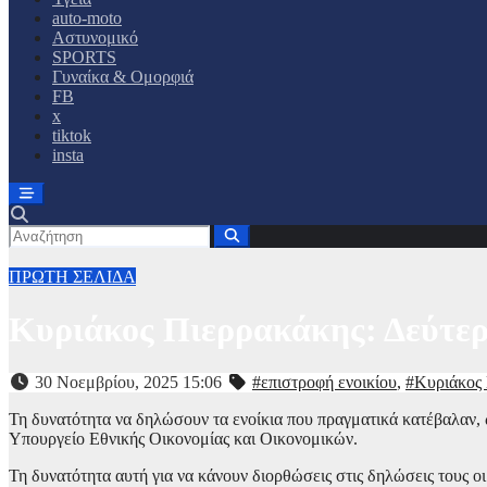
auto-moto
Αστυνομικό
SPORTS
Γυναίκα & Ομορφιά
FB
x
tiktok
insta
ΠΡΩΤΗ ΣΕΛΙΔΑ
Κυριάκος Πιερρακάκης: Δεύτερη
30 Νοεμβρίου, 2025 15:06
#επιστροφή ενοικίου
,
#Κυριάκος
Τη δυνατότητα να δηλώσουν τα ενοίκια που πραγματικά κατέβαλαν, 
Υπουργείο Εθνικής Οικονομίας και Οικονομικών.
Τη δυνατότητα αυτή για να κάνουν διορθώσεις στις δηλώσεις τους 