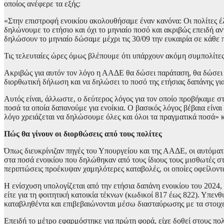
οποίος ανέφερε τα εξής:
«Στην επιστροφή ενοικίου ακολουθήσαμε έναν κανόνα: Οι πολίτες έλ
δηλώνουμε το ετήσιο και όχι το μηνιαίο ποσό και ακριβώς επειδή α
δηλώσουν το μηνιαίο δώσαμε μέχρι τις 30/09 την ευκαιρία σε κάθε 
Τις τελευταίες ώρες όμως βλέπουμε ότι υπάρχουν ακόμη συμπολίτες 
Ακριβώς για αυτόν τον λόγο η ΑΑΔΕ θα δώσει παράταση, θα δώσει μι
διορθωτική δήλωση και να δηλώσει το ποσό της ετήσιας δαπάνης για
Αυτός είναι, άλλωστε, ο δεύτερος λόγος για τον οποίο προβήκαμε σ
ποσά τα οποία δαπανούμε για ενοίκια. Ο βασικός λόγος βέβαια είναι η
λόγο χρειάζεται να δηλώσουμε όλες και όλοι τα πραγματικά ποσά» 
Πώς θα γίνουν οι διορθώσεις από τους πολίτες
Όπως διευκρίνιζαν πηγές του Υπουργείου και της ΑΑΔΕ, οι αυτόματ
στα ποσά ενοικίου που δηλώθηκαν από τους ίδιους τους μισθωτές στ
περιπτώσεις προέκυψαν χαμηλότερες καταβολές, οι οποίες οφείλοντα
Η ενίσχυση υπολογίζεται από την ετήσια δαπάνη ενοικίου του 2024, 
είτε για τη φοιτητική κατοικία τέκνων (κωδικοί 817 έως 822). Υπε
καταβληθέντα και επιβεβαιώνονται μέσω διασταύρωσης με τα στοιχ
Επειδή το μέτρο εφαρμόστηκε για πρώτη φορά, είχε δοθεί στους πολί