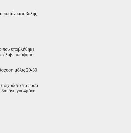
ρο ποσόν καταβολής
ιο που υποβλήθηκε
ος έλαβε υπόψη το
ίσχυση μόλις 20-30
τιστοιχούσε στο ποσό
α δαπάνη για 4μόνο