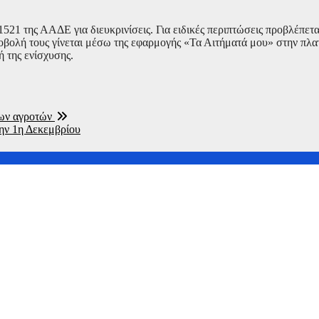
1521 της ΑΑΔΕ για διευκρινίσεις. Για ειδικές περιπτώσεις προβλέπετ
υποβολή τους γίνεται μέσω της εφαρμογής «Τα Αιτήματά μου» στην 
 της ενίσχυσης.
των αγροτών
ην 1η Δεκεμβρίου
ν επίθεση
ετριμμένη η συζύγός του