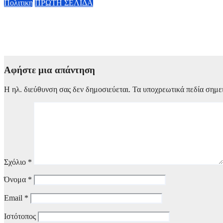
Πολιτικη
ΠΡΩΤΗ ΣΕΛΙΔΑ
Κυβερνητική Επιτροπή Βιομηχανίας – Κ. Μητσοτάκης: Η ενίσχυ
εξωστρεφή και ανθεκτική ελληνική οικονομία
6 Αυγούστου, 2026 14:00
Αφήστε μια απάντηση
Η ηλ. διεύθυνση σας δεν δημοσιεύεται.
Τα υποχρεωτικά πεδία σημε
Σχόλιο
*
Όνομα
*
Email
*
Ιστότοπος