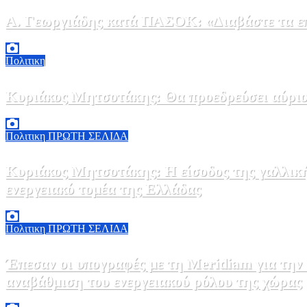
Α. Γεωργιάδης κατά ΠΑΣΟΚ: «Διαβάστε τα επί
6 Αυγούστου, 2026 13:02
0
Πολιτικη
Κυριάκος Μητσοτάκης: Θα προεδρεύσει αύριο
5 Αυγούστου, 2026 19:30
2
Πολιτικη
ΠΡΩΤΗ ΣΕΛΙΔΑ
Κυριάκος Μητσοτάκης: Η είσοδος της γαλλικ
ενεργειακό τομέα της Ελλάδας
5 Αυγούστου, 2026 18:40
1
Πολιτικη
ΠΡΩΤΗ ΣΕΛΙΔΑ
Έπεσαν οι υπογραφές με τη Meridiam για την
αναβάθμιση του ενεργειακού ρόλου της χώρας
5 Αυγούστου, 2026 18:00
2