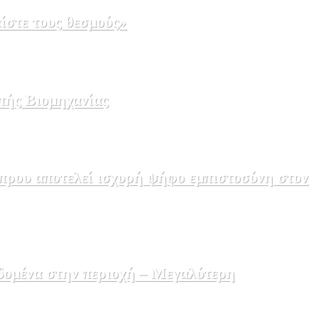
ίστε τους θεσμούς»
πής Βιομηχανίας
πρου αποτελεί ισχυρή ψήφο εμπιστοσύνη στον
δομένα στην περιοχή – Μεγαλύτερη