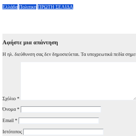
6 Αυγούστου, 2026 14:30
Ελλάδα
Πολιτικη
ΠΡΩΤΗ ΣΕΛΙΔΑ
Α. Γεωργιάδης κατά ΠΑΣΟΚ: «Διαβάστε τα επίσημα έγγραφα» –
6 Αυγούστου, 2026 13:02
Αφήστε μια απάντηση
Η ηλ. διεύθυνση σας δεν δημοσιεύεται.
Τα υποχρεωτικά πεδία σημε
Σχόλιο
*
Όνομα
*
Email
*
Ιστότοπος