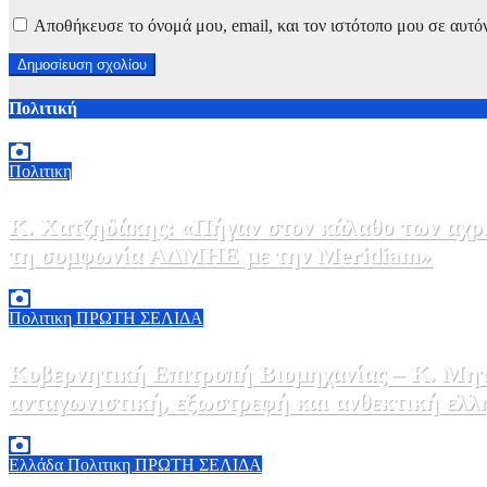
Αποθήκευσε το όνομά μου, email, και τον ιστότοπο μου σε αυτό
Πολιτική
Πολιτικη
Κ. Χατζηδάκης: «Πήγαν στον κάλαθο των αχρή
τη συμφωνία ΑΔΜΗΕ με την Meridiam»
6 Αυγούστου, 2026 15:00
0
Πολιτικη
ΠΡΩΤΗ ΣΕΛΙΔΑ
Κυβερνητική Επιτροπή Βιομηχανίας – Κ. Μητ
ανταγωνιστική, εξωστρεφή και ανθεκτική ελλ
6 Αυγούστου, 2026 14:00
0
Ελλάδα
Πολιτικη
ΠΡΩΤΗ ΣΕΛΙΔΑ