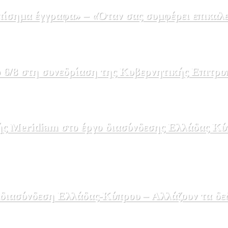
σημα έγγραφα» – «Όταν σας συμφέρει επικαλε
 6/8 στη συνεδρίαση της Κυβερνητικής Επιτρο
ής Meridiam στο έργο διασύνδεσης Ελλάδας Κύ
 διασύνδεση Ελλάδας-Κύπρου – Αλλάζουν τα δε