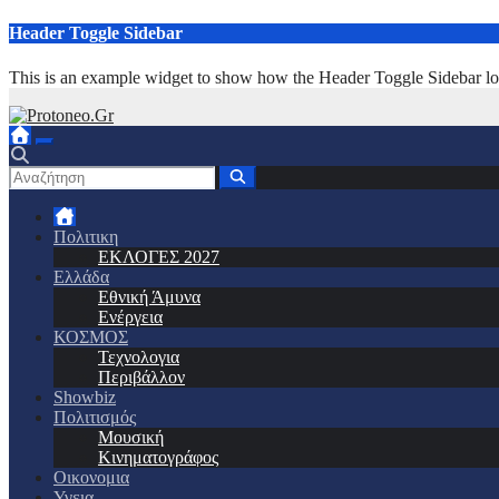
Μετάβαση
Header Toggle Sidebar
στο
περιεχόμενο
This is an example widget to show how the Header Toggle Sidebar lo
Πολιτικη
ΕΚΛΟΓΕΣ 2027
Ελλάδα
Εθνική Άμυνα
Ενέργεια
ΚΟΣΜΟΣ
Τεχνολογια
Περιβάλλον
Showbiz
Πολιτισμός
Μουσική
Κινηματογράφος
Οικονομια
Υγεια