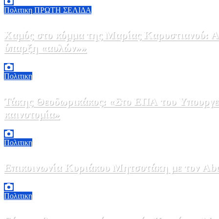
Πολιτικη
ΠΡΩΤΗ ΣΕΛΙΔΑ
Χαμός στο κόμμα της Μαρίας Καρυστιανού: Αν
ύπαρξη «αυλών»»
5 Αυγούστου, 2026 17:00
0
Πολιτικη
Τάκης Θεοδωρικάκος: «Στο ΕΠΑ του Υπουργεί
καινοτομία»
5 Αυγούστου, 2026 16:30
1
Πολιτικη
Επικοινωνία Κυριάκου Μητσοτάκη με τον Abdel
5 Αυγούστου, 2026 15:58
1
Πολιτικη