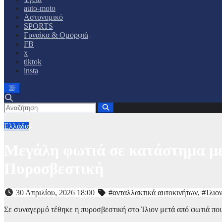
auto-moto
Αστυνομικό
SPORTS
Γυναίκα & Ομορφιά
FB
x
tiktok
insta
Ελλάδα
Μεγάλη φωτιά σε κατάστημα με
Πυροσβεστική
30 Απριλίου, 2026 18:00
#ανταλλακτικά αυτοκινήτων
,
#Ίλιο
Σε συναγερμό τέθηκε η πυροσβεστική στο Ίλιον μετά από φωτιά πο