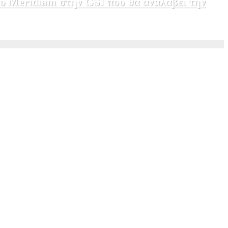
υ Meridiam στην GSI που θα αναλάβει την