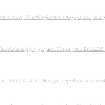
ακοίνωση 22 στελεχών που αποχώρησαν με αιχμέ
ου Ανάπτυξης η χρηματοδότηση του ΕΛΙΔΕΚ – 
 Fattah El-Sisi – Η Αίγυπτος τέθηκε στη διάθ