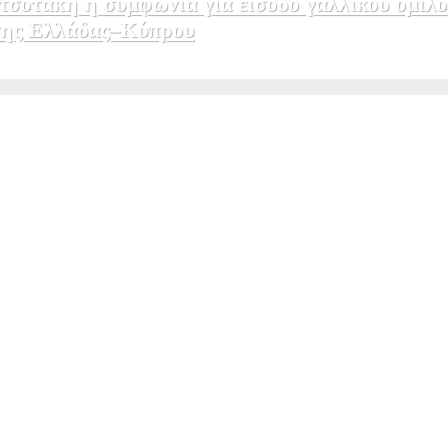
σοτάκη η συμφωνία για είσοδο γαλλικού ομίλο
εσης Ελλάδας–Κύπρου