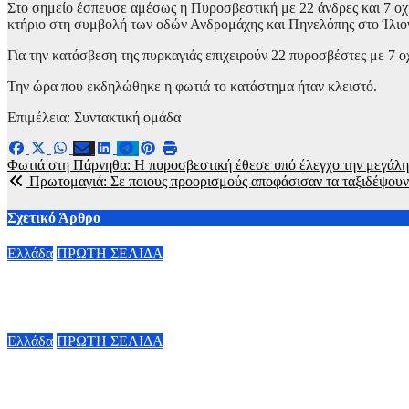
Στο σημείο έσπευσε αμέσως η Πυροσβεστική με 22 άνδρες και 7 οχ
κτήριο στη συμβολή των οδών Ανδρομάχης και Πηνελόπης στο Ίλιον 
Για την κατάσβεση της πυρκαγιάς επιχειρούν 22 πυροσβέστες με 7 
Την ώρα που εκδηλώθηκε η φωτιά το κατάστημα ήταν κλειστό.
Επιμέλεια: Συντακτική ομάδα
Πλοήγηση
Φωτιά στη Πάρνηθα: Η πυροσβεστική έθεσε υπό έλεγχο την μεγάλ
Πρωτομαγιά: Σε ποιους προορισμούς αποφάσισαν τα ταξιδέψουν
άρθρων
Σχετικό Άρθρο
Ελλάδα
ΠΡΩΤΗ ΣΕΛΙΔΑ
Marfin: Έφτασε στην Αθήνα η 46χρονη που κατηγορείται για τη
6 Αυγούστου, 2026 23:26
Ελλάδα
ΠΡΩΤΗ ΣΕΛΙΔΑ
Πλήθος κόσμου είπε το «ύστατο χαίρε» στον Λάκη Χαλκιά – Συν