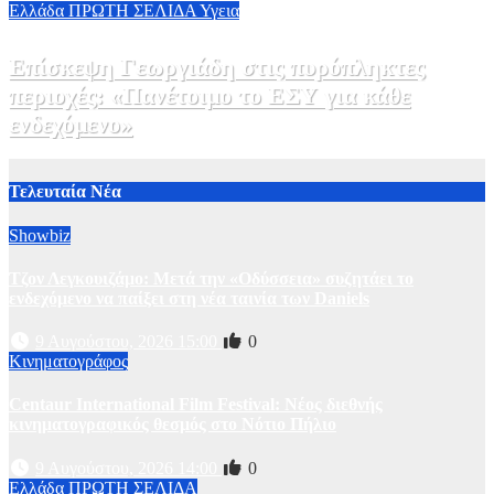
Ελλάδα
ΠΡΩΤΗ ΣΕΛΙΔΑ
Υγεια
Επίσκεψη Γεωργιάδη στις πυρόπληκτες
περιοχές: «Πανέτοιμο το ΕΣΥ για κάθε
ενδεχόμενο»
2 Αυγούστου, 2026 14:37
2
Τελευταία Νέα
Showbiz
Τζον Λεγκουιζάμο: Μετά την «Οδύσσεια» συζητάει το
ενδεχόμενο να παίξει στη νέα ταινία των Daniels
9 Αυγούστου, 2026 15:00
0
Κινηματογράφος
Centaur International Film Festival: Νέος διεθνής
κινηματογραφικός θεσμός στο Νότιο Πήλιο
9 Αυγούστου, 2026 14:00
0
Ελλάδα
ΠΡΩΤΗ ΣΕΛΙΔΑ