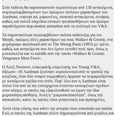
Στην έκθεση θα παρουσιαστούν περισσότερα από 150 αντικείμενα,
συμπεριλαμβανομένων των πρώιμων σκίτσων χαρακτήρων του
Aardman, concept art, μαριονέτες, σκηνικά αντικείμενα, σενάρια,
καθώς και πολλά παιχνίδια οπτικών ψευδαισθήσεων και πρώιμα
παραδείγματα stop-motion animation από τη συλλογή του V&A.
Τα σημαντικότερα περιλαμβάνουν σκίτσα ανάπτυξης για τον
Morph, πρώιμες ιδέες χαρακτήρων για τους Wallace & Gromit, ένα
χειρόγραφο storyboard από το The Wrong Pants (1993) με τρένο,
καθώς και αντικείμενα που δεν έχουν εκτεθεί ποτέ πριν, όπως η
μοτοσικλέτα και το καλάθι από την ταινία «Wallace & Gromit:
Vengeance Most Fowl».
Ο Άλεξ Νιούσον, επικεφαλής επιμελητής του Young V&A,
δήλωσε: «Η Aardman ξεκίνησε κυριολεκτικά από το τραπέζι της
κουζίνας, όταν δύο νεαροί συμμαθητές άρχισαν να πειραματίζονται
με κινούμενα σχέδια στο σπίτι. Παρ’ όλο που η Aardman είναι
πλέον ένα από τα πιο επιτυχημένα στούντιο κινουμένων σχεδίων
στον κόσμο, οι ταινίες της εξακολουθούν να έχουν την ίδια
χειροποίητη αίσθηση. Αυτή η “μικροσκοπικότητα”, όπως την
αποκαλούν, κάνει τις ταινίες τόσο γοητευτικές και αγαπημένες.
Αυτό είναι επίσης που κάνει την ιστορία τόσο σπουδαία για παιδιά.
Ενώ οι ταινίες της Aardman πλέον δημιουργούνται από μεγάλες και