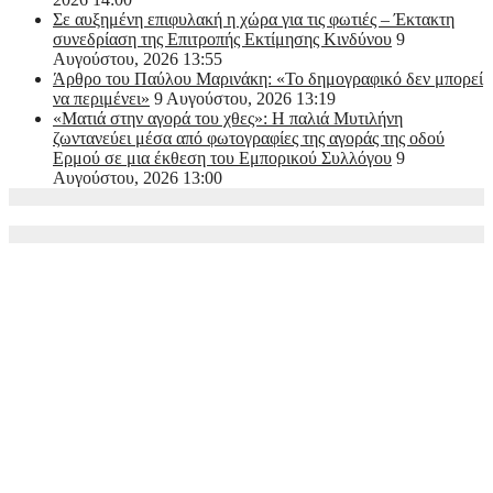
Σε αυξημένη επιφυλακή η χώρα για τις φωτιές – Έκτακτη
συνεδρίαση της Επιτροπής Εκτίμησης Κινδύνου
9
Αυγούστου, 2026 13:55
Άρθρο του Παύλου Μαρινάκη: «Το δημογραφικό δεν μπορεί
να περιμένει»
9 Αυγούστου, 2026 13:19
«Ματιά στην αγορά του χθες»: Η παλιά Μυτιλήνη
ζωντανεύει μέσα από φωτογραφίες της αγοράς της οδού
Ερμού σε μια έκθεση του Εμπορικού Συλλόγου
9
Αυγούστου, 2026 13:00