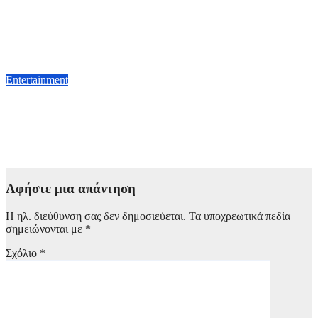
«Τραγουδάμε Καββαδία – 50 χρόνια μετά…»: Μια ξεχωριστή
βραδιά ποίησης και μουσικής στον αρχαιολογικό χώρο
Ευρωπού
4 Αυγούστου, 2026 11:00
Entertainment
«The Rise of the Rockstar Chef»: O Γκόρντον Ράμσεϊ και
άλλοι δυο διάσημοι σεφ στη νέα σειρά ντοκιμαντέρ του BBC
με θέμα την μαγειρική
4 Αυγούστου, 2026 10:00
Αφήστε μια απάντηση
Η ηλ. διεύθυνση σας δεν δημοσιεύεται.
Τα υποχρεωτικά πεδία
σημειώνονται με
*
Σχόλιο
*