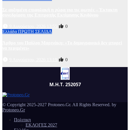
Σε αυξημένη επιφυλακή η χώρα για τις φωτιές – Έκτακτη
συνεδρίαση της Επιτροπής Εκτίμησης Κινδύνου
9 Αυγούστου, 2026 13:55
0
Ελλάδα
ΠΡΩΤΗ ΣΕΛΙΔΑ
Άρθρο του Παύλου Μαρινάκη: «Το δημογραφικό δεν μπορεί
να περιμένει»
9 Αυγούστου, 2026 13:19
0
Μ.Η.Τ. 252057
© Copyright 2025-2027 Protoneo.Gr. All Rights Reserved. by
Protoneo.Gr
Πολιτικη
ΕΚΛΟΓΕΣ 2027