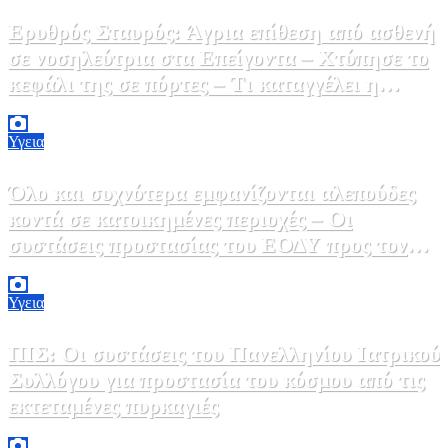
Ερυθρός Σταυρός: Άγρια επίθεση από ασθενή
σε νοσηλεύτρια στα Επείγοντα – Χτύπησε το
κεφάλι της σε πόρτες – Τι καταγγέλει η
ΠΟΕΔΗΝ
9 Αυγούστου, 2026 11:15
0
Υγεια
Όλο και συχνότερα εμφανίζονται αλεπούδες
κοντά σε κατοικημένες περιοχές – Οι
συστάσεις προστασίας του ΕΟΔΥ προς τον
κόσμο
9 Αυγούστου, 2026 11:00
0
Υγεια
ΠΙΣ: Οι συστάσεις του Πανελληνίου Ιατρικού
Συλλόγου για προστασία του κόσμου από τις
εκτεταμένες πυρκαγιές
8 Αυγούστου, 2026 18:00
0