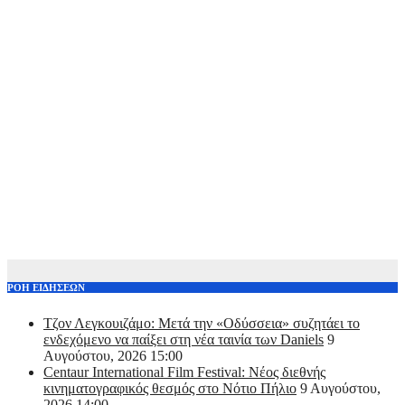
ΡΟΗ ΕΙΔΗΣΕΩΝ
Τζον Λεγκουιζάμο: Μετά την «Οδύσσεια» συζητάει το
ενδεχόμενο να παίξει στη νέα ταινία των Daniels
9
Αυγούστου, 2026 15:00
Centaur International Film Festival: Νέος διεθνής
κινηματογραφικός θεσμός στο Νότιο Πήλιο
9 Αυγούστου,
2026 14:00