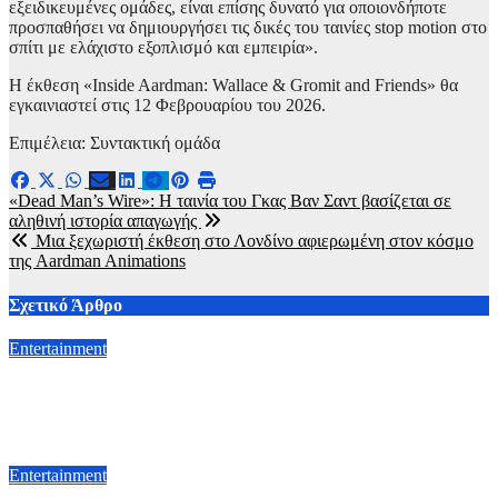
εξειδικευμένες ομάδες, είναι επίσης δυνατό για οποιονδήποτε
προσπαθήσει να δημιουργήσει τις δικές του ταινίες stop motion στο
σπίτι με ελάχιστο εξοπλισμό και εμπειρία».
Η έκθεση «Inside Aardman: Wallace & Gromit and Friends» θα
εγκαινιαστεί στις 12 Φεβρουαρίου του 2026.
Επιμέλεια: Συντακτική ομάδα
Πλοήγηση
«Dead Man’s Wire»: Η ταινία του Γκας Βαν Σαντ βασίζεται σε
αληθινή ιστορία απαγωγής
άρθρων
Μια ξεχωριστή έκθεση στο Λονδίνο αφιερωμένη στον κόσμο
της Aardman Animations
Σχετικό Άρθρο
Entertainment
Μια σημαντική μουσική εκδήλωση με τιμητικές βραβεύσεις
στο Ποσείδι Χαλκιδικής στις 9 Αυγούστου
6 Αυγούστου, 2026 22:00
Entertainment