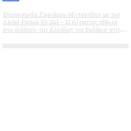
Επικοινωνία Κυριάκου Μητσοτάκη με τον
Abdel Fattah El-Sisi – Η Αίγυπτος τέθηκε
στη διάθεση της Ελλάδας για βοήθεια στις
φωτιές
5 Αυγούστου, 2026 15:58
1