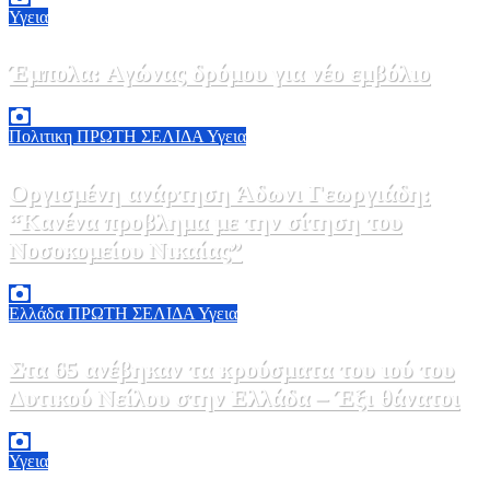
Υγεια
Έμπολα: Αγώνας δρόμου για νέο εμβόλιο
7 Αυγούστου, 2026 23:00
0
Πολιτικη
ΠΡΩΤΗ ΣΕΛΙΔΑ
Υγεια
Οργισμένη ανάρτηση Άδωνι Γεωργιάδη:
“Κανένα προβλημα με την σίτηση του
Νοσοκομείου Νικαίας”
7 Αυγούστου, 2026 11:30
0
Ελλάδα
ΠΡΩΤΗ ΣΕΛΙΔΑ
Υγεια
Στα 65 ανέβηκαν τα κρούσματα του ιού του
Δυτικού Νείλου στην Ελλάδα – Έξι θάνατοι
6 Αυγούστου, 2026 09:45
0
Υγεια