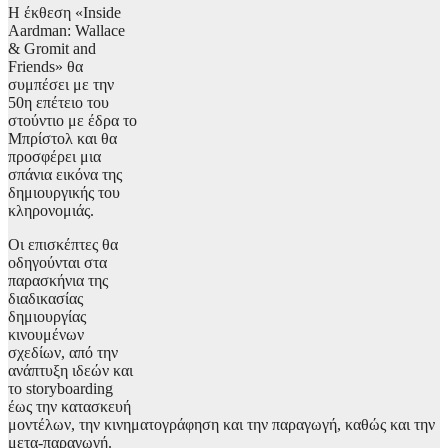
Η έκθεση «Inside
Aardman: Wallace
& Gromit and
Friends» θα
συμπέσει με την
50η επέτειο του
στούντιο με έδρα το
Μπρίστολ και θα
προσφέρει μια
σπάνια εικόνα της
δημιουργικής του
κληρονομιάς.
Οι επισκέπτες θα
οδηγούνται στα
παρασκήνια της
διαδικασίας
δημιουργίας
κινουμένων
σχεδίων, από την
ανάπτυξη ιδεών και
το storyboarding
έως την κατασκευή
μοντέλων, την κινηματογράφηση και την παραγωγή, καθώς και την
μετα-παραγωγή.