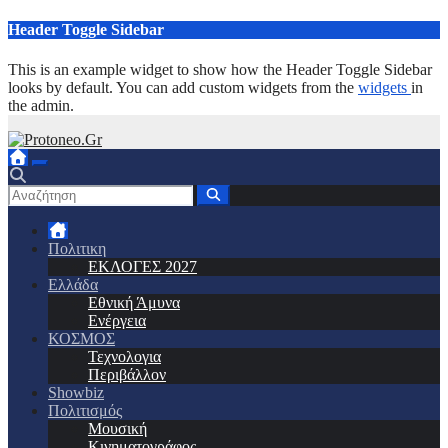
Μετάβαση
Header Toggle Sidebar
στο
περιεχόμενο
This is an example widget to show how the Header Toggle Sidebar
looks by default. You can add custom widgets from the
widgets
in
the admin.
Πολιτικη
ΕΚΛΟΓΕΣ 2027
Ελλάδα
Εθνική Άμυνα
Ενέργεια
ΚΟΣΜΟΣ
Τεχνολογια
Περιβάλλον
Showbiz
Πολιτισμός
Μουσική
Κινηματογράφος