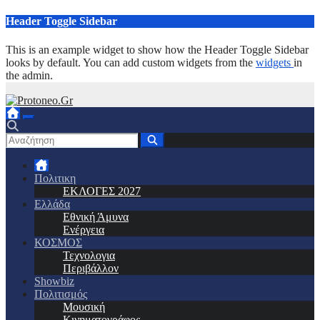
Μετάβαση
Header Toggle Sidebar
στο
περιεχόμενο
This is an example widget to show how the Header Toggle Sidebar
looks by default. You can add custom widgets from the
widgets
in
the admin.
Πολιτικη
ΕΚΛΟΓΕΣ 2027
Ελλάδα
Εθνική Άμυνα
Ενέργεια
ΚΟΣΜΟΣ
Τεχνολογια
Περιβάλλον
Showbiz
Πολιτισμός
Μουσική
Κινηματογράφος