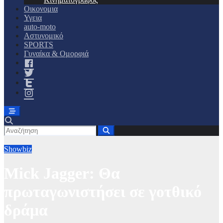
Οικονομια
Υγεια
auto-moto
Αστυνομικό
SPORTS
Γυναίκα & Ομορφιά
Showbiz
Mick Jagger: Θα
πρωταγωνιστήσει σε γοτθικό
δράμα