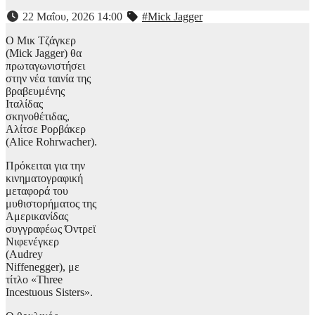
22 Μαΐου, 2026 14:00
#Mick Jagger
Ο Μικ Τζάγκερ
(Mick Jagger) θα
πρωταγωνιστήσει
στην νέα ταινία της
βραβευμένης
Ιταλίδας
σκηνοθέτιδας,
Αλίτσε Ρορβάκερ
(Alice Rohrwacher).
Πρόκειται για την
κινηματογραφική
μεταφορά του
μυθιστορήματος της
Αμερικανίδας
συγγραφέως Όντρεϊ
Νιφενέγκερ
(Audrey
Niffenegger), με
τίτλο «Three
Incestuous Sisters».