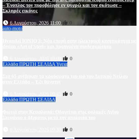
– Ένοπλος τον πυροβόλησε εν ψυχρώ και τον σκότωσε –
Σκληρές εικόνες
6 Αυγούστου, 2026 11:00
0
auto-moto
Hyundai IONIQ 3: Νέα εποχή στην ηλεκτρική κινητικότητα με
design «Art of Steel» και προηγμένη συνδεσιμότητα
6 Αυγούστου, 2026 10:00
0
Ελλάδα
ΠΡΩΤΗ ΣΕΛΙΔΑ
Υγεια
Στα 65 ανέβηκαν τα κρούσματα του ιού του Δυτικού Νείλου
στην Ελλάδα – Έξι θάνατοι
6 Αυγούστου, 2026 09:45
0
Ελλάδα
ΠΡΩΤΗ ΣΕΛΙΔΑ
Φωτιά στην Κεφαλονιά: Οδηγείται στις φυλακές Αγίου
Στεφάνου ο 44χρονος μετά την απολογία του
6 Αυγούστου, 2026 09:30
0