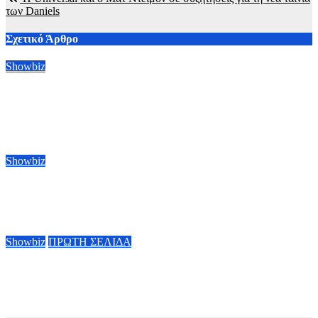
των Daniels
Σχετικό Άρθρο
Showbiz
Οι Μπένεντικτ Κάμπερμπατς, Μπένεντικτ Γουόνγκ και Άλαν
Κάμινγκ τάχθηκαν κατά της συγχώνευσης της Paramount με
την Warner Bros
6 Αυγούστου, 2026 09:00
Showbiz
Ράιαν Γκόσλινγκ: Πήρε το χρίσμα για τον ρόλο του Ghost
Rider στη νέα ταινία της Marvel
5 Αυγούστου, 2026 09:00
Showbiz
ΠΡΩΤΗ ΣΕΛΙΔΑ
Τάσος Χαλκιάς: Τα συγκλονιστικά πλάνα μέσα από το καμένο
σπίτι του στο Πόρτο Γερμενό
4 Αυγούστου, 2026 11:28