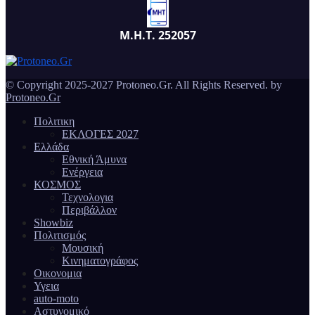
Μ.Η.Τ. 252057
© Copyright 2025-2027 Protoneo.Gr. All Rights Reserved. by
Protoneo.Gr
Πολιτικη
ΕΚΛΟΓΕΣ 2027
Ελλάδα
Εθνική Άμυνα
Ενέργεια
ΚΟΣΜΟΣ
Τεχνολογια
Περιβάλλον
Showbiz
Πολιτισμός
Μουσική
Κινηματογράφος
Οικονομια
Υγεια
auto-moto
Αστυνομικό