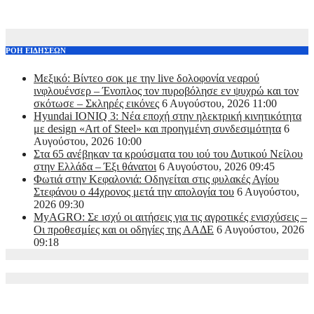
ΡΟΗ ΕΙΔΗΣΕΩΝ
Μεξικό: Βίντεο σοκ με την live δολοφονία νεαρού
ινφλουένσερ – Ένοπλος τον πυροβόλησε εν ψυχρώ και τον
σκότωσε – Σκληρές εικόνες
6 Αυγούστου, 2026 11:00
Hyundai IONIQ 3: Νέα εποχή στην ηλεκτρική κινητικότητα
με design «Art of Steel» και προηγμένη συνδεσιμότητα
6
Αυγούστου, 2026 10:00
Στα 65 ανέβηκαν τα κρούσματα του ιού του Δυτικού Νείλου
στην Ελλάδα – Έξι θάνατοι
6 Αυγούστου, 2026 09:45
Φωτιά στην Κεφαλονιά: Οδηγείται στις φυλακές Αγίου
Στεφάνου ο 44χρονος μετά την απολογία του
6 Αυγούστου,
2026 09:30
MyAGRO: Σε ισχύ οι αιτήσεις για τις αγροτικές ενισχύσεις –
Οι προθεσμίες και οι οδηγίες της ΑΑΔΕ
6 Αυγούστου, 2026
09:18