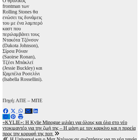
Ο θρυλικός
frontman των
Rolling Stones θα
ενώσει τις δυνάμεις
του με ένα λαμπερό
καστ που
περιλαμβάνει τους
Ντακότα Τζόνσον
(Dakota Johnson),
Σίρσα Ρόναν
(Saoirse Ronan),
Τζέσι Μπάκλεϊ
(Jessie Buckley) και
Ιζαμπέλα Ροσελίνι
(Isabella Rossellini).
Πηγή: ΑΠΕ – ΜΠΕ
Πλοήγηση
«KYLIE»: Η Kylie Minogue μιλάει για όλους και όλα στο νέο
ντοκιμαντέρ για την ζωή της – Η μάχη με τον καρκίνο και η πορεία
άρθρων
προς την κορυφή της ποπ
Η Universal και ο Ματ Ντέιμον σε συζητήσεις για τη νέα ταινία