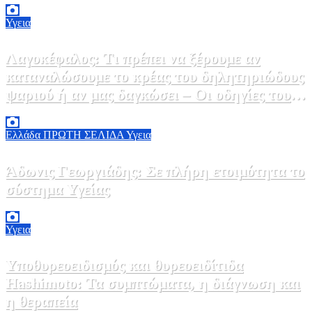
Υγεια
Λαγοκέφαλος: Τι πρέπει να ξέρουμε αν
καταναλώσουμε το κρέας του δηλητηριώδους
ψαριού ή αν μας δαγκώσει – Οι οδηγίες του
ΕΟΔΥ
2 Αυγούστου, 2026 13:00
1
Ελλάδα
ΠΡΩΤΗ ΣΕΛΙΔΑ
Υγεια
Άδωνις Γεωργιάδης: Σε πλήρη ετοιμότητα το
σύστημα Υγείας
2 Αυγούστου, 2026 11:49
1
Υγεια
Υποθυρεοειδισμός και θυρεοειδίτιδα
Hashimoto: Τα συμπτώματα, η διάγνωση και
η θεραπεία