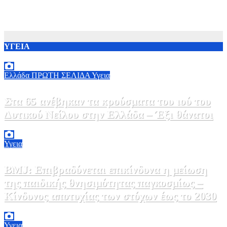
ΥΓΕΙΑ
Ελλάδα
ΠΡΩΤΗ ΣΕΛΙΔΑ
Υγεια
Στα 65 ανέβηκαν τα κρούσματα του ιού του
Δυτικού Νείλου στην Ελλάδα – Έξι θάνατοι
6 Αυγούστου, 2026 09:45
0
Υγεια
BMJ: Επιβραδύνεται επικίνδυνα η μείωση
της παιδικής θνησιμότητας παγκοσμίως –
Κίνδυνος αποτυχίας των στόχων έως το 2030
5 Αυγούστου, 2026 21:00
3
Υγεια