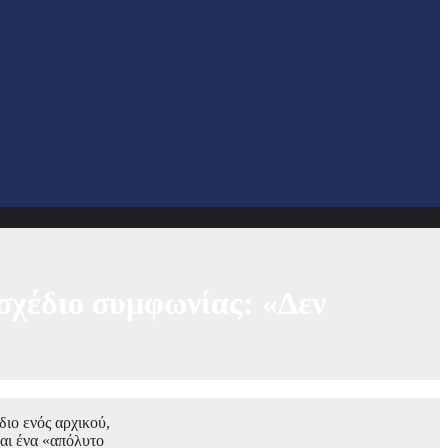
οσχέδιο συμφωνίας: «Δεν
διο ενός αρχικού,
αι ένα «απόλυτο