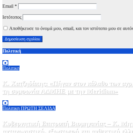
Email
*
Ιστότοπος
Αποθήκευσε το όνομά μου, email, και τον ιστότοπο μου σε αυτό
Πολιτική
Πολιτικη
Κ. Χατζηδάκης: «Πήγαν στον κάλαθο των αχρή
τη συμφωνία ΑΔΜΗΕ με την Meridiam»
6 Αυγούστου, 2026 15:00
0
Πολιτικη
ΠΡΩΤΗ ΣΕΛΙΔΑ
Κυβερνητική Επιτροπή Βιομηχανίας – Κ. Μητ
ανταγωνιστική, εξωστρεφή και ανθεκτική ελλ