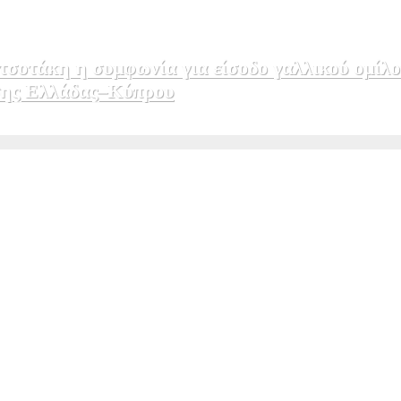
σοτάκη η συμφωνία για είσοδο γαλλικού ομίλο
εσης Ελλάδας–Κύπρου