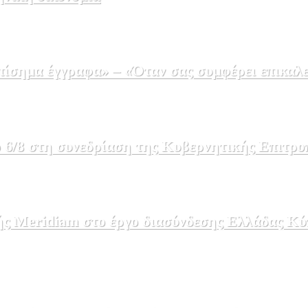
σημα έγγραφα» – «Όταν σας συμφέρει επικαλε
 6/8 στη συνεδρίαση της Κυβερνητικής Επιτρο
ής Meridiam στο έργο διασύνδεσης Ελλάδας Κύ