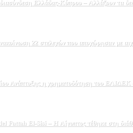
 διασύνδεση Ελλάδας-Κύπρου – Αλλάζουν τα δε
ακοίνωση 22 στελεχών που αποχώρησαν με αιχμέ
ου Ανάπτυξης η χρηματοδότηση του ΕΛΙΔΕΚ – 
 Fattah El-Sisi – Η Αίγυπτος τέθηκε στη διάθ