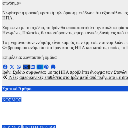
επινόημα».
Νωρίτερα η ιρανική κρατική τηλεόραση μετέδωσε ότι εξασφάλισε σχ
ΗΠΑ.
Σύμφωνα με το σχέδιο, το Ιράν θα αποκαταστήσει την κυκλοφορία 
Ηνωμένες Πολιτείες θα αποσύρουν τις αμερικανικές δυνάμεις από τη
Το μνημόνιο συνεννόησης είναι καρπός των έμμεσων συνομιλιών πο
Φεβρουαρίου ανάμεσα στο Ιράν και τις ΗΠΑ και κατά τις οποίες τ
Επιμέλεια: Συντακτική ομάδα
Πλοήγηση
Ιράν: Σχέδιο συμφωνίας με τις ΗΠΑ προβλέπει άνοιγμα των Στενώ
Νέες αμερικανικές επιθέσεις στο Ιράν μετά από πλήγματα με dr
άρθρων
Σχετικό Άρθρο
ΚΟΣΜΟΣ
Άνοδος πελατών σε πάνω από 70% των εμπορικών κέντρων στη
6 Αυγούστου, 2026 20:00
ΚΟΣΜΟΣ
ΠΡΩΤΗ ΣΕΛΙΔΑ