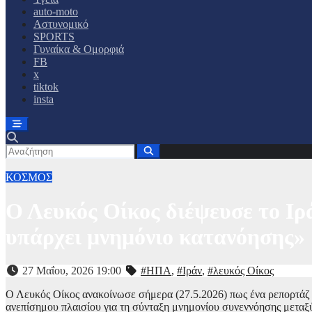
auto-moto
Αστυνομικό
SPORTS
Γυναίκα & Ομορφιά
FB
x
tiktok
insta
ΚΟΣΜΟΣ
Ο Λευκός Οίκος διέψευσε το Ιρ
υπάρχει μνημόνιο κατανόησης»
27 Μαΐου, 2026 19:00
#ΗΠΑ
,
#Ιράν
,
#λευκός Οίκος
Ο Λευκός Οίκος ανακοίνωσε σήμερα (27.5.2026) πως ένα ρεπορτάζ τη
ανεπίσημου πλαισίου για τη σύνταξη μνημονίου συνεννόησης μεταξύ