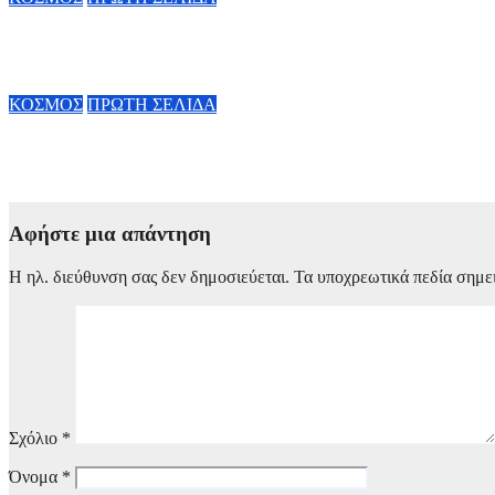
Google: Δίνει τα κλειδιά της AI στον Demis Hassabis – Η ζωή τ
6 Αυγούστου, 2026 11:34
ΚΟΣΜΟΣ
ΠΡΩΤΗ ΣΕΛΙΔΑ
Μεξικό: Βίντεο σοκ με την live δολοφονία νεαρού ινφλουένσερ 
6 Αυγούστου, 2026 11:00
Αφήστε μια απάντηση
Η ηλ. διεύθυνση σας δεν δημοσιεύεται.
Τα υποχρεωτικά πεδία σημε
Σχόλιο
*
Όνομα
*