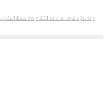
υ Meridiam στην GSI που θα αναλάβει την