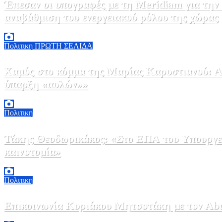
Έπεσαν οι υπογραφές με τη Meridiam για την
αναβάθμιση του ενεργειακού ρόλου της χώρας
5 Αυγούστου, 2026 18:00
2
Πολιτικη
ΠΡΩΤΗ ΣΕΛΙΔΑ
Χαμός στο κόμμα της Μαρίας Καρυστιανού: Αν
ύπαρξη «αυλών»»
5 Αυγούστου, 2026 17:00
0
Πολιτικη
Τάκης Θεοδωρικάκος: «Στο ΕΠΑ του Υπουργεί
καινοτομία»
5 Αυγούστου, 2026 16:30
1
Πολιτικη
Επικοινωνία Κυριάκου Μητσοτάκη με τον Abdel
5 Αυγούστου, 2026 15:58
1