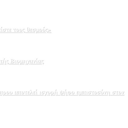
ίστε τους θεσμούς»
πής Βιομηχανίας
πρου αποτελεί ισχυρή ψήφο εμπιστοσύνη στον