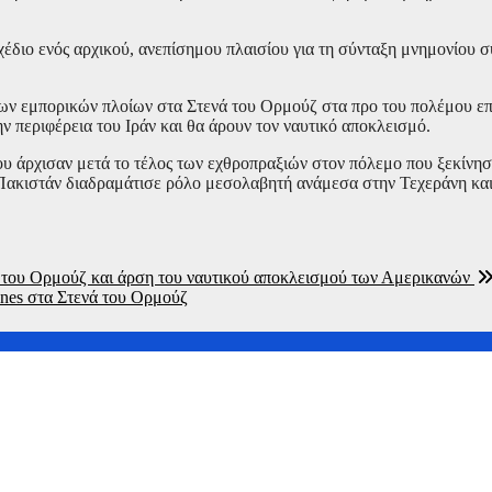
έδιο ενός αρχικού, ανεπίσημου πλαισίου για τη σύνταξη μνημονίου σ
των εμπορικών πλοίων στα Στενά του Ορμούζ στα προ του πολέμου επ
ν περιφέρεια του Ιράν και θα άρουν τον ναυτικό αποκλεισμό.
υ άρχισαν μετά το τέλος των εχθροπραξιών στον πόλεμο που ξεκίνησ
ο Πακιστάν διαδραμάτισε ρόλο μεσολαβητή ανάμεσα στην Τεχεράνη και
ν του Ορμούζ και άρση του ναυτικού αποκλεισμού των Αμερικανών
ones στα Στενά του Ορμούζ
ν Κίνα