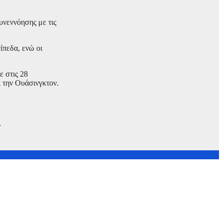
υνεννόησης με τις
ίπεδα, ενώ οι
ε στις 28
 την Ουάσινγκτον.