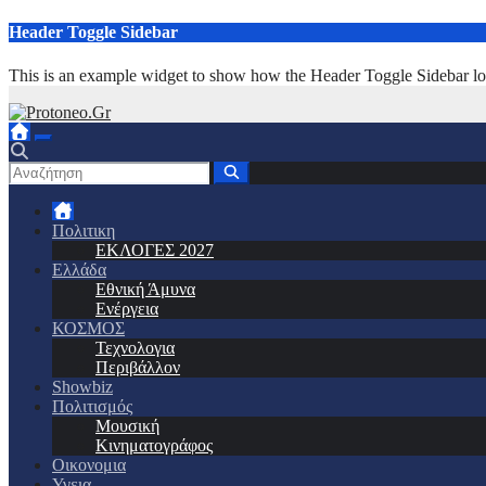
Μετάβαση
Header Toggle Sidebar
στο
περιεχόμενο
This is an example widget to show how the Header Toggle Sidebar lo
Πολιτικη
ΕΚΛΟΓΕΣ 2027
Ελλάδα
Εθνική Άμυνα
Ενέργεια
ΚΟΣΜΟΣ
Τεχνολογια
Περιβάλλον
Showbiz
Πολιτισμός
Μουσική
Κινηματογράφος
Οικονομια
Υγεια