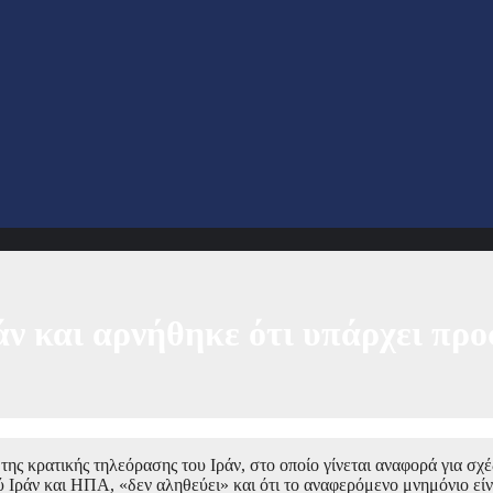
άν και αρνήθηκε ότι υπάρχει πρ
ς κρατικής τηλεόρασης του Ιράν, στο οποίο γίνεται αναφορά για σχέ
 Ιράν και ΗΠΑ, «δεν αληθεύει» και ότι το αναφερόμενο μνημόνιο είν