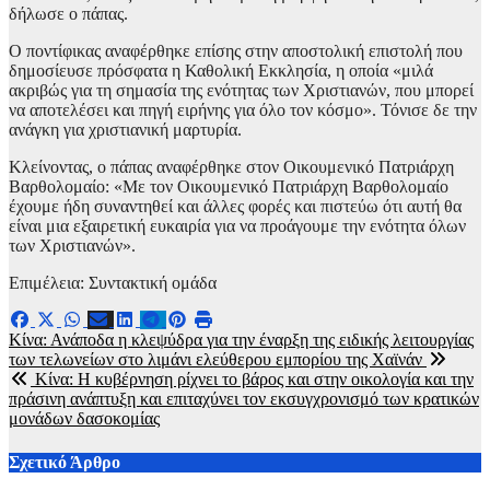
δήλωσε ο πάπας.
Ο ποντίφικας αναφέρθηκε επίσης στην αποστολική επιστολή που
δημοσίευσε πρόσφατα η Καθολική Εκκλησία, η οποία «μιλά
ακριβώς για τη σημασία της ενότητας των Χριστιανών, που μπορεί
να αποτελέσει και πηγή ειρήνης για όλο τον κόσμο». Τόνισε δε την
ανάγκη για χριστιανική μαρτυρία.
Κλείνοντας, ο πάπας αναφέρθηκε στον Οικουμενικό Πατριάρχη
Βαρθολομαίο: «Με τον Οικουμενικό Πατριάρχη Βαρθολομαίο
έχουμε ήδη συναντηθεί και άλλες φορές και πιστεύω ότι αυτή θα
είναι μια εξαιρετική ευκαιρία για να προάγουμε την ενότητα όλων
των Χριστιανών».
Επιμέλεια: Συντακτική ομάδα
Πλοήγηση
Κίνα: Ανάποδα η κλεψύδρα για την έναρξη της ειδικής λειτουργίας
των τελωνείων στο λιμάνι ελεύθερου εμπορίου της Χαϊνάν
άρθρων
Κίνα: Η κυβέρνηση ρίχνει το βάρος και στην οικολογία και την
πράσινη ανάπτυξη και επιταχύνει τον εκσυγχρονισμό των κρατικών
μονάδων δασοκομίας
Σχετικό Άρθρο