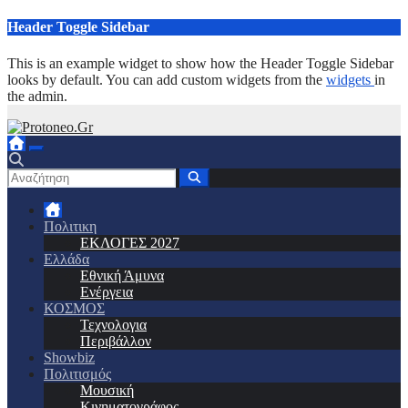
Μετάβαση
Header Toggle Sidebar
στο
περιεχόμενο
This is an example widget to show how the Header Toggle Sidebar
looks by default. You can add custom widgets from the
widgets
in
the admin.
Πολιτικη
ΕΚΛΟΓΕΣ 2027
Ελλάδα
Εθνική Άμυνα
Ενέργεια
ΚΟΣΜΟΣ
Τεχνολογια
Περιβάλλον
Showbiz
Πολιτισμός
Μουσική
Κινηματογράφος