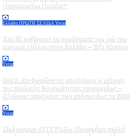
Νοσοκομείου Νικαίας”
7 Αυγούστου, 2026 11:30
0
Ελλάδα
ΠΡΩΤΗ ΣΕΛΙΔΑ
Υγεια
Στα 65 ανέβηκαν τα κρούσματα του ιού του
Δυτικού Νείλου στην Ελλάδα – Έξι θάνατοι
6 Αυγούστου, 2026 09:45
0
Υγεια
BMJ: Επιβραδύνεται επικίνδυνα η μείωση
της παιδικής θνησιμότητας παγκοσμίως –
Κίνδυνος αποτυχίας των στόχων έως το 2030
5 Αυγούστου, 2026 21:00
3
Υγεια
Πρόγραμμα «ΤΙΤΥΟΣ»: Προσφέρει πολλά