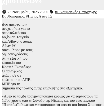
χριστιανών»
25 Νοεμβρίου, 2025 23:00
#Οικουμενικός Πατριάρχης
Βαρθολομαίος
,
#Πάπας Λέων ΙΔ'
Δύο ημέρες πριν
αναχωρήσει για το
αποστολικό του
ταξίδι σε Τουρκία
και Λίβανο, ο πάπας
Λέων ΙΔ΄
συνομίλησε με τους
δημοσιογράφους
στην εξοχική του
κατοικία του
Καστέλ Γκαντόλφο.
Ο ποντίφικας
απάντησε σε
ερώτηση του ΑΠΕ-
ΜΠΕ για τη
σημασία της πρώτης αυτής επίσκεψης στο εξωτερικό.
«Αυτό το ταξίδι πραγματοποιείται κυρίως για να εορταστούν τα
1.700 χρόνια από τη Σύνοδο της Νίκαιας και του χριστιανικού
“Πιστεύω”, όπως και να τιμήσουμε τη μορφή του Ιησού Χριστού»,