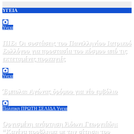
ΥΓΕΙΑ
Υγεια
ΠΙΣ: Οι συστάσεις του Πανελληνίου Ιατρικού
Συλλόγου για προστασία του κόσμου από τις
εκτεταμένες πυρκαγιές
8 Αυγούστου, 2026 18:00
0
Υγεια
Έμπολα: Αγώνας δρόμου για νέο εμβόλιο
7 Αυγούστου, 2026 23:00
0
Πολιτικη
ΠΡΩΤΗ ΣΕΛΙΔΑ
Υγεια
Οργισμένη ανάρτηση Άδωνι Γεωργιάδη:
“Κανένα προβλημα με την σίτηση του