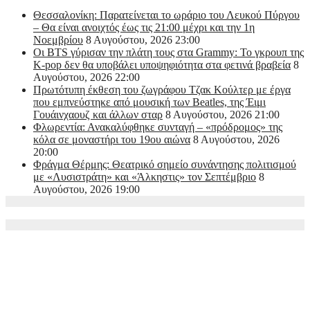
Θεσσαλονίκη: Παρατείνεται το ωράριο του Λευκού Πύργου
– Θα είναι ανοιχτός έως τις 21:00 μέχρι και την 1η
Νοεμβρίου
8 Αυγούστου, 2026 23:00
Οι BTS γύρισαν την πλάτη τους στα Grammy: Το γκρουπ της
K-pop δεν θα υποβάλει υποψηφιότητα στα φετινά βραβεία
8
Αυγούστου, 2026 22:00
Πρωτότυπη έκθεση του ζωγράφου Τζακ Κούλτερ με έργα
που εμπνεύστηκε από μουσική των Beatles, της Έιμι
Γουάινχαουζ και άλλων σταρ
8 Αυγούστου, 2026 21:00
Φλωρεντία: Ανακαλύφθηκε συνταγή – «πρόδρομος» της
κόλα σε μοναστήρι του 19ου αιώνα
8 Αυγούστου, 2026
20:00
Φράγμα Θέρμης: Θεατρικό σημείο συνάντησης πολιτισμού
με «Λυσιστράτη» και «Άλκηστις» τον Σεπτέμβριο
8
Αυγούστου, 2026 19:00