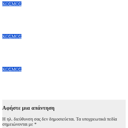
ΚΟΣΜΟΣ
Φλωρεντία: Ανακαλύφθηκε συνταγή – «πρόδρομος» της κόλα
σε μοναστήρι του 19ου αιώνα
8 Αυγούστου, 2026 20:00
ΚΟΣΜΟΣ
Κίνα: Διακινήθηκαν Πάνω από 100 δισ. πακέτα έως τον Ιούνιο
– Επιταχύνεται η ανάπτυξη των ταχυμεταφορών
8 Αυγούστου, 2026 17:00
ΚΟΣΜΟΣ
Άνοδος πελατών σε πάνω από 70% των εμπορικών κέντρων
στην Κίνα
6 Αυγούστου, 2026 20:00
Αφήστε μια απάντηση
Η ηλ. διεύθυνση σας δεν δημοσιεύεται.
Τα υποχρεωτικά πεδία
σημειώνονται με
*