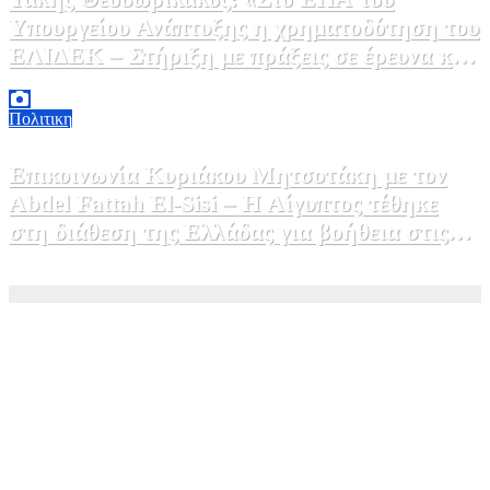
Υπουργείου Ανάπτυξης η χρηματοδότηση του
ΕΛΙΔΕΚ – Στήριξη με πράξεις σε έρευνα και
καινοτομία»
5 Αυγούστου, 2026 16:30
1
Πολιτικη
Επικοινωνία Κυριάκου Μητσοτάκη με τον
Abdel Fattah El-Sisi – Η Αίγυπτος τέθηκε
στη διάθεση της Ελλάδας για βοήθεια στις
φωτιές
5 Αυγούστου, 2026 15:58
1