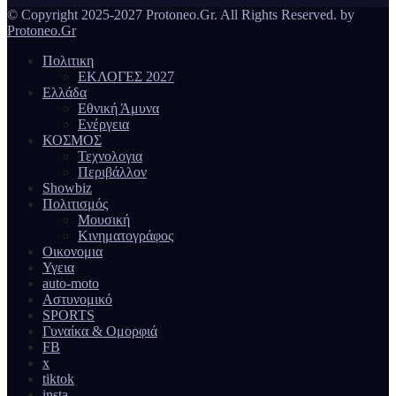
© Copyright 2025-2027 Protoneo.Gr. All Rights Reserved. by
Protoneo.Gr
Πολιτικη
ΕΚΛΟΓΕΣ 2027
Ελλάδα
Εθνική Άμυνα
Ενέργεια
ΚΟΣΜΟΣ
Τεχνολογια
Περιβάλλον
Showbiz
Πολιτισμός
Μουσική
Κινηματογράφος
Οικονομια
Υγεια
auto-moto
Αστυνομικό
SPORTS
Γυναίκα & Ομορφιά
FB
x
tiktok
insta