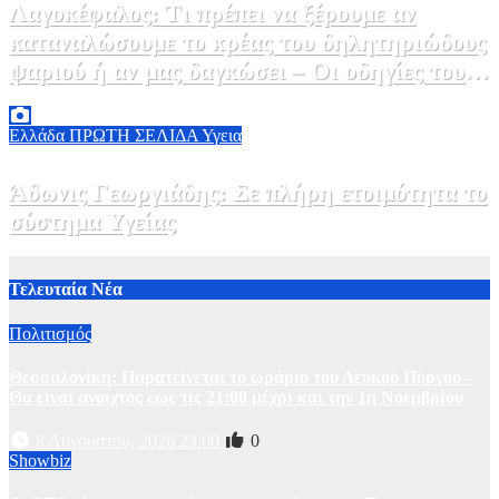
Λαγοκέφαλος: Τι πρέπει να ξέρουμε αν
καταναλώσουμε το κρέας του δηλητηριώδους
ψαριού ή αν μας δαγκώσει – Οι οδηγίες του
ΕΟΔΥ
2 Αυγούστου, 2026 13:00
1
Ελλάδα
ΠΡΩΤΗ ΣΕΛΙΔΑ
Υγεια
Άδωνις Γεωργιάδης: Σε πλήρη ετοιμότητα το
σύστημα Υγείας
2 Αυγούστου, 2026 11:49
1
Τελευταία Νέα
Πολιτισμός
Θεσσαλονίκη: Παρατείνεται το ωράριο του Λευκού Πύργου –
Θα είναι ανοιχτός έως τις 21:00 μέχρι και την 1η Νοεμβρίου
8 Αυγούστου, 2026 23:00
0
Showbiz