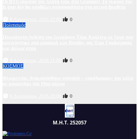
Οι BTS γύρισαν την πλάτη τους στα Grammy: Το γκρουπ της
K-pop δεν θα υποβάλει υποψηφιότητα στα φετινά βραβεία
8 Αυγούστου, 2026 22:00
0
Πολιτισμός
Πρωτότυπη έκθεση του ζωγράφου Τζακ Κούλτερ με έργα που
εμπνεύστηκε από μουσική των Beatles, της Έιμι Γουάινχαουζ
και άλλων σταρ
8 Αυγούστου, 2026 21:00
0
ΚΟΣΜΟΣ
Φλωρεντία: Ανακαλύφθηκε συνταγή – «πρόδρομος» της κόλα
σε μοναστήρι του 19ου αιώνα
8 Αυγούστου, 2026 20:00
0
Μ.Η.Τ. 252057