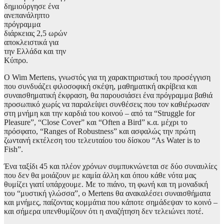
δημιούργησε ένα
ανεπανάληπτο
πρόγραμμα
διάρκειας 2,5 ωρών
αποκλειστικά για
την Ελλάδα και την
Κύπρο.
Ο Wim Mertens, γνωστός για τη χαρακτηριστική του προσέγγιση
που συνδυάζει φιλοσοφική σκέψη, μαθηματική ακρίβεια και
συναισθηματική έκφραση, θα παρουσιάσει ένα πρόγραμμα βαθιά
προσωπικό χωρίς να παραλείψει συνθέσεις που τον καθιέρωσαν
στη μνήμη και την καρδιά του κοινού – από τα “Struggle for
Pleasure”, “Close Cover” και “Often a Bird” κ.α. μέχρι το
πρόσφατο, “Ranges of Robustness” και ασφαλώς την πρώτη
ζωντανή εκτέλεση του τελευταίου του δίσκου “As Water is to
Fish”.
Ένα ταξίδι 45 και πλέον χρόνων συμπυκνώνεται σε δύο συναυλίες
που δεν θα μοιάζουν με καμία άλλη και όπου κάθε νότα μας
θυμίζει γιατί υπάρχουμε. Με το πιάνο, τη φωνή και τη μοναδική
του “μυστική γλώσσα”, ο Mertens θα ανακαλέσει συναισθήματα
και μνήμες, παίζοντας κομμάτια που κάποτε σημάδεψαν το κοινό –
και σήμερα υπενθυμίζουν ότι η αναζήτηση δεν τελειώνει ποτέ.