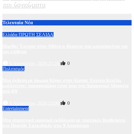
και δαγκώματα
31 Ιουλίου, 2026 21:08
1
Τελευταία Νέα
Ελλάδα
ΠΡΩΤΗ ΣΕΛΙΔΑ
Marfin: Έφτασε στην Αθήνα η 46χρονη που κατηγορείται για
την επίθεση
6 Αυγούστου, 2026 23:26
0
Πολιτισμός
Μια έκθεση με άρωμα Κίνας στην Αίγινα: Έντεκα Κινέζοι
καλλιτέχνες παρουσιάζουν έργα τους στο Διαχρονικό Μουσείο
από 8/8
6 Αυγούστου, 2026 23:00
0
Entertainment
Μια σημαντική μουσική εκδήλωση με τιμητικές βραβεύσεις
στο Ποσείδι Χαλκιδικής στις 9 Αυγούστου