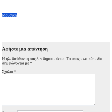
χρόνια εκτός δισκογραφίας
15 Ιουλίου, 2026 09:00
Μουσική
Σελίν Ντιόν: Κάνει comeback με νέο τραγούδι – Θα
κυκλοφορήσει στις 3 Ιουλίου
3 Ιουλίου, 2026 10:00
Αφήστε μια απάντηση
Η ηλ. διεύθυνση σας δεν δημοσιεύεται.
Τα υποχρεωτικά πεδία
σημειώνονται με
*
Σχόλιο
*