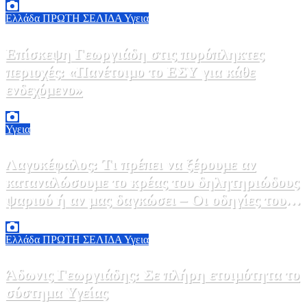
Ελλάδα
ΠΡΩΤΗ ΣΕΛΙΔΑ
Υγεια
Επίσκεψη Γεωργιάδη στις πυρόπληκτες
περιοχές: «Πανέτοιμο το ΕΣΥ για κάθε
ενδεχόμενο»
2 Αυγούστου, 2026 14:37
2
Υγεια
Λαγοκέφαλος: Τι πρέπει να ξέρουμε αν
καταναλώσουμε το κρέας του δηλητηριώδους
ψαριού ή αν μας δαγκώσει – Οι οδηγίες του
ΕΟΔΥ
2 Αυγούστου, 2026 13:00
1
Ελλάδα
ΠΡΩΤΗ ΣΕΛΙΔΑ
Υγεια
Άδωνις Γεωργιάδης: Σε πλήρη ετοιμότητα το
σύστημα Υγείας