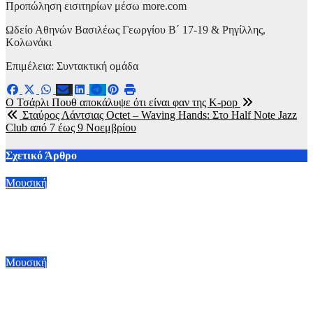
Προπώληση εισιτηρίων μέσω more.com
Ωδείο Αθηνών Βασιλέως Γεωργίου Β΄ 17-19 & Ρηγίλλης,
Κολωνάκι
Επιμέλεια: Συντακτική ομάδα
Πλοήγηση
Ο Τσάρλι Πουθ αποκάλυψε ότι είναι φαν της K-pop
Σταύρος Λάντσιας Octet – Waving Hands: Στο Half Note Jazz
άρθρων
Club από 7 έως 9 Νοεμβρίου
Σχετικό Άρθρο
Μουσική
Faith No More: Επιστροφή στη σκηνή μετά από μια δεκαετία
με περιοδεία σε Αυστραλία και Νέα Ζηλανδία
6 Αυγούστου, 2026 18:00
Μουσική
Street Of Dreams: Το νέο χιτ των U2 – Αποτελεί το πρώτο
τραγούδι από το νέο άλμπουμ που θα βγάλουν μετά από 9