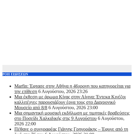
ΡΟΗ ΕΙΔΗΣΕΩΝ
Marfin: Έφτασε στην Αθήνα η 46χρονη που κατηγορείται για
την επίθεση
6 Αυγούστου, 2026 23:26
Μια έκθεση με άρωμα Κίνας στην Αίγινα: Έντεκα Κινέζοι
καλλιτέχνες παρουσιάζουν έργα τους στο Διαχρονικό
Μουσείο από 8/8
6 Αυγούστου, 2026 23:00
Μια σημαντική μουσική εκδήλωση με τιμητικές βραβεύσεις
στο Ποσείδι Χαλκιδικής στις 9 Αυγούστου
6 Αυγούστου,
2026 22:00
Πέθανε ο συγγραφέας Γιάννης Γρηγοράκης – Έφυγε από τη