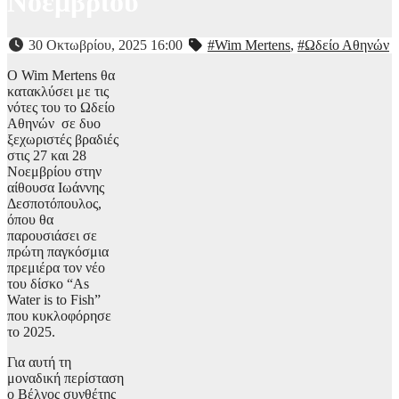
Νοεμβρίου
30 Οκτωβρίου, 2025 16:00
#Wim Mertens
,
#Ωδείο Αθηνών
O Wim Mertens θα
κατακλύσει με τις
νότες του το Ωδείο
Αθηνών σε δυο
ξεχωριστές βραδιές
στις 27 και 28
Νοεμβρίου στην
αίθουσα Ιωάννης
Δεσποτόπουλος,
όπου θα
παρουσιάσει σε
πρώτη παγκόσμια
πρεμιέρα τον νέο
του δίσκο “As
Water is to Fish”
που κυκλοφόρησε
το 2025.
Για αυτή τη
μοναδική περίσταση
ο Βέλγος συνθέτης