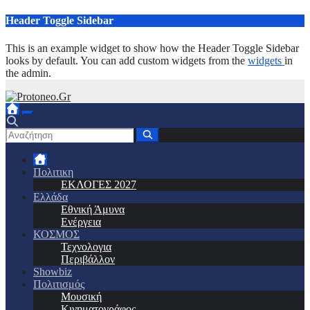
Μετάβαση
Header Toggle Sidebar
στο
περιεχόμενο
This is an example widget to show how the Header Toggle Sidebar
looks by default. You can add custom widgets from the
widgets
in
the admin.
Πολιτικη
ΕΚΛΟΓΕΣ 2027
Ελλάδα
Εθνική Άμυνα
Ενέργεια
ΚΟΣΜΟΣ
Τεχνολογια
Περιβάλλον
Showbiz
Πολιτισμός
Μουσική
Κινηματογράφος