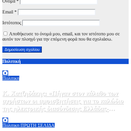
Όνομα
*
Email
*
Ιστότοπος
Αποθήκευσε το όνομά μου, email, και τον ιστότοπο μου σε
αυτόν τον πλοηγό για την επόμενη φορά που θα σχολιάσω.
Πολιτική
Πολιτικη
Κ. Χατζηδάκης: «Πήγαν στον κάλαθο των
αχρήστων οι αμφισβητήσεις για το καλώδιο
της ηλεκτρικής διασύνδεσης Ελλάδας-
Κύπρου μετά τη συμφωνία ΑΔΜΗΕ με την
6 Αυγούστου, 2026 15:00
0
Meridiam»
Πολιτικη
ΠΡΩΤΗ ΣΕΛΙΔΑ