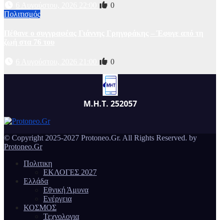
6 Αυγούστου, 2026 22:00
0
Πολιτισμός
Πέθανε ο συγγραφέας Γιάννης Γρηγοράκης – Έφυγε από τη
ζωή στα 76 του
6 Αυγούστου, 2026 21:00
0
Μ.Η.Τ. 252057
© Copyright 2025-2027 Protoneo.Gr. All Rights Reserved. by
Protoneo.Gr
Πολιτικη
ΕΚΛΟΓΕΣ 2027
Ελλάδα
Εθνική Άμυνα
Ενέργεια
ΚΟΣΜΟΣ
Τεχνολογια