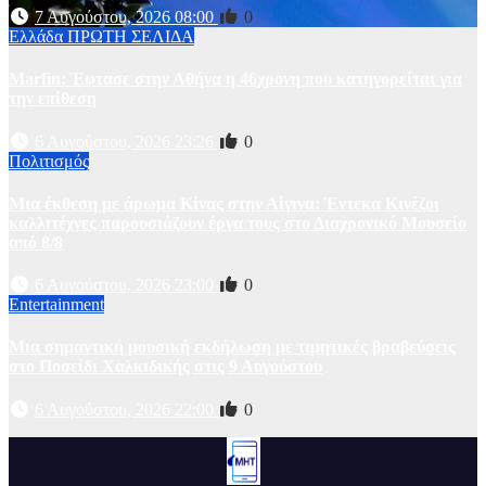
7 Αυγούστου, 2026 08:00
0
Ελλάδα
ΠΡΩΤΗ ΣΕΛΙΔΑ
Marfin: Έφτασε στην Αθήνα η 46χρονη που κατηγορείται για
την επίθεση
6 Αυγούστου, 2026 23:26
0
Πολιτισμός
Μια έκθεση με άρωμα Κίνας στην Αίγινα: Έντεκα Κινέζοι
καλλιτέχνες παρουσιάζουν έργα τους στο Διαχρονικό Μουσείο
από 8/8
6 Αυγούστου, 2026 23:00
0
Entertainment
Μια σημαντική μουσική εκδήλωση με τιμητικές βραβεύσεις
στο Ποσείδι Χαλκιδικής στις 9 Αυγούστου
6 Αυγούστου, 2026 22:00
0