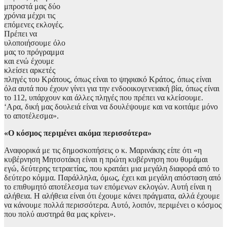
μπροστά μας δύο
χρόνια μέχρι τις
επόμενες εκλογές.
Πρέπει να
υλοποιήσουμε όλο
μας το πρόγραμμα
και ενώ έχουμε
κλείσει αρκετές
πληγές του Κράτους, όπως είναι το ψηφιακό Κράτος, όπως είναι
όλα αυτά που έχουν γίνει για την ενδοοικογενειακή βία, όπως είναι
το 112, υπάρχουν και άλλες πληγές που πρέπει να κλείσουμε.
‘Αρα, δική μας δουλειά είναι να δουλέψουμε και να κοιτάμε μόνο
το αποτέλεσμα».
«Ο κόσμος περιμένει ακόμα περισσότερα»
Αναφορικά με τις δημοσκοπήσεις ο κ. Μαρινάκης είπε ότι «η
κυβέρνηση Μητσοτάκη είναι η πρώτη κυβέρνηση που θυμάμαι
εγώ, δεύτερης τετραετίας, που κρατάει μια μεγάλη διαφορά από το
δεύτερο κόμμα. Παράλληλα, όμως, έχει και μεγάλη απόσταση από
το επιθυμητό αποτέλεσμα των επόμενων εκλογών. Αυτή είναι η
αλήθεια. Η αλήθεια είναι ότι έχουμε κάνει πράγματα, αλλά έχουμε
να κάνουμε πολλά περισσότερα. Αυτό, λοιπόν, περιμένει ο κόσμος
που πολύ αυστηρά θα μας κρίνει».