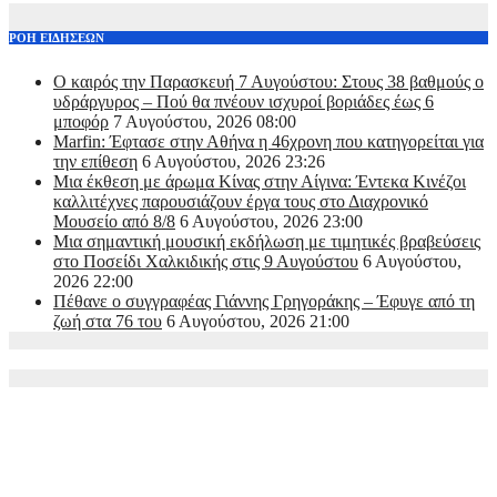
ΡΟΗ ΕΙΔΗΣΕΩΝ
Ο καιρός την Παρασκευή 7 Αυγούστου: Στους 38 βαθμούς ο
υδράργυρος – Πού θα πνέουν ισχυροί βοριάδες έως 6
μποφόρ
7 Αυγούστου, 2026 08:00
Marfin: Έφτασε στην Αθήνα η 46χρονη που κατηγορείται για
την επίθεση
6 Αυγούστου, 2026 23:26
Μια έκθεση με άρωμα Κίνας στην Αίγινα: Έντεκα Κινέζοι
καλλιτέχνες παρουσιάζουν έργα τους στο Διαχρονικό
Μουσείο από 8/8
6 Αυγούστου, 2026 23:00
Μια σημαντική μουσική εκδήλωση με τιμητικές βραβεύσεις
στο Ποσείδι Χαλκιδικής στις 9 Αυγούστου
6 Αυγούστου,
2026 22:00
Πέθανε ο συγγραφέας Γιάννης Γρηγοράκης – Έφυγε από τη
ζωή στα 76 του
6 Αυγούστου, 2026 21:00