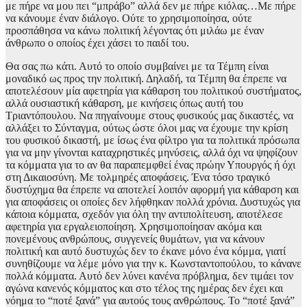
με πήρε να μου πει “μπράβο” αλλά δεν με πήρε κιόλας…Με πήρε
να κάνουμε έναν διάλογο. Ούτε το χρησιμοποίησα, ούτε
προσπάθησα να κάνω πολιτική λέγοντας ότι μιλάω με έναν
άνθρωπο ο οποίος έχει χάσει το παιδί του.
Θα σας πω κάτι. Αυτό το οποίο συμβαίνει με τα Τέμπη είναι
μοναδικό ως προς την πολιτική. Δηλαδή, τα Τέμπη θα έπρεπε να
αποτελέσουν μία αφετηρία για κάθαρση του πολιτικού συστήματος,
αλλά ουσιαστική κάθαρση, με κινήσεις όπως αυτή του
Τριαντόπουλου. Να πηγαίνουμε στους φυσικούς μας δικαστές, να
αλλάξει το Σύνταγμα, ούτως ώστε όλοι μας να έχουμε την κρίση
του φυσικού δικαστή, με ίσως ένα φίλτρο για τα πολιτικά πρόσωπα
για να μην γίνονται καταχρηστικές μηνύσεις, αλλά όχι να ψηφίζουν
τα κόμματα για το αν θα παραπεμφθεί ένας πρώην Υπουργός ή όχι
στη Δικαιοσύνη. Με τολμηρές αποφάσεις. Ένα τόσο τραγικό
δυστύχημα θα έπρεπε να αποτελεί λοιπόν αφορμή για κάθαρση και
για αποφάσεις οι οποίες δεν λήφθηκαν πολλά χρόνια. Δυστυχώς για
κάποια κόμματα, σχεδόν για όλη την αντιπολίτευση, αποτέλεσε
αφετηρία για εργαλειοποίηση. Χρησιμοποίησαν ακόμα και
πονεμένους ανθρώπους, συγγενείς θυμάτων, για να κάνουν
πολιτική και αυτό δυστυχώς δεν το έκανε μόνο ένα κόμμα, γιατί
συνηθίζουμε να λέμε μόνο για την κ. Κωνσταντοπούλου, το κάνανε
πολλά κόμματα. Αυτό δεν λύνει κανένα πρόβλημα, δεν τιμάει τον
αγώνα κανενός κόμματος και στο τέλος της ημέρας δεν έχει και
νόημα το “ποτέ ξανά” για αυτούς τους ανθρώπους. Το “ποτέ ξανά”