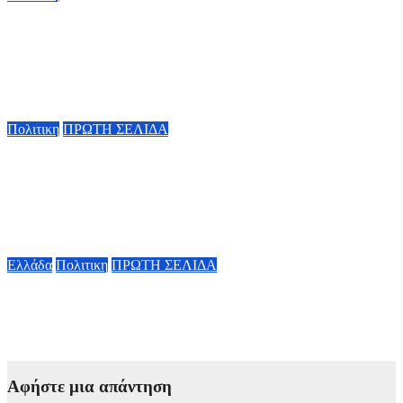
Κ. Χατζηδάκης: «Πήγαν στον κάλαθο των αχρήστων οι
αμφισβητήσεις για το καλώδιο της ηλεκτρικής διασύνδεσης
Ελλάδας-Κύπρου μετά τη συμφωνία ΑΔΜΗΕ με την
Meridiam»
6 Αυγούστου, 2026 15:00
Πολιτικη
ΠΡΩΤΗ ΣΕΛΙΔΑ
Κυβερνητική Επιτροπή Βιομηχανίας – Κ. Μητσοτάκης: Η
ενίσχυση της παραγωγικής βάσης στρατηγική προτεραιότητα
για μία πιο ανταγωνιστική, εξωστρεφή και ανθεκτική ελληνική
οικονομία
6 Αυγούστου, 2026 14:00
Ελλάδα
Πολιτικη
ΠΡΩΤΗ ΣΕΛΙΔΑ
Α. Γεωργιάδης κατά ΠΑΣΟΚ: «Διαβάστε τα επίσημα
έγγραφα» – «Όταν σας συμφέρει επικαλείστε τους θεσμούς»
6 Αυγούστου, 2026 13:02
Αφήστε μια απάντηση