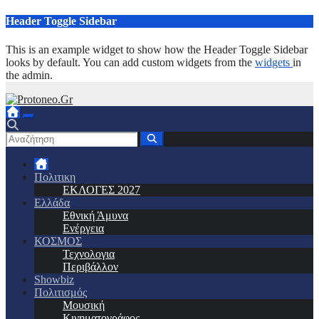
Μετάβαση
Header Toggle Sidebar
στο
περιεχόμενο
This is an example widget to show how the Header Toggle Sidebar
looks by default. You can add custom widgets from the
widgets
in
the admin.
Πολιτικη
ΕΚΛΟΓΕΣ 2027
Ελλάδα
Εθνική Άμυνα
Ενέργεια
ΚΟΣΜΟΣ
Τεχνολογια
Περιβάλλον
Showbiz
Πολιτισμός
Μουσική
Κινηματογράφος