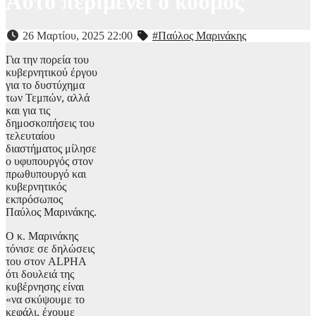
Αυτό περιμένει ο κόσμος
26 Μαρτίου, 2025 22:00
#Παύλος Μαρινάκης
Για την πορεία του
κυβερνητικού έργου
για το δυστύχημα
των Τεμπών, αλλά
και για τις
δημοσκοπήσεις του
τελευταίου
διαστήματος μίλησε
ο υφυπουργός στον
πρωθυπουργό και
κυβερνητικός
εκπρόσωπος
Παύλος Μαρινάκης.
Ο κ. Μαρινάκης
τόνισε σε δηλώσεις
του στον ALPHA
ότι δουλειά της
κυβέρνησης είναι
«να σκύψουμε το
κεφάλι, έχουμε