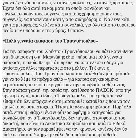
για να έχει νόημα πρέπει, να κάνεις πολιτικές, να κάνεις προτάσεις.
Έχετε δει όλα αυτά τα κόμματα τα οποία φωνάζουν και
εργαλειοποιούν τους συγγενείς και τους χρησιμοποιούν τους
συγγενείς, να προτείνουν κάτι για το σιδηρόδρομο; Να λένε κάτι
για τις μεταφορές, να λένε κάτι συνολικά, για όλο αυτό το ευρύτερο
πεδίο των υποδομών της χώρας; Τίποτα».
«Πολύ γενναία απόφαση του Τριαντόπουλου»
Για την απόφαση του Χρήστου Τριαντόπουλου να πάει κατευθείαν
στη δικαιοσύνη ο κ. Μαρινάκης είπε «πήρε μια πολύ γενναία
απόφαση, η οποία θεωρώ ότι πρέπει να αποτελέσει οδηγό για
αντίστοιχες άλλες περιπτώσεις στο μέλλον. Τι έκανε ο
Τριαντόπουλος; Του Τριαντόπουλου του κατέθεσαν μία πρόταση –
για να το λέμε το πράγμα απλά – για κάποια συγκεκριμένα
περιστατικά, τα οποία περιγράφουν την παράβαση καθήκοντος.
Στην πρόταση αυτή, την οποία την κατέθεσε το ΠΑΣΟΚ, από την
πρώτη στιγμή, και ο ίδιος ο Τριαντόπουλος και εμείς και εγώ,
είπαμε ότι δεν υπάρχουν ούτε μαρτυρικές καταθέσεις που να τον
εμπλέκουν, ούτε στοιχεία. Ήταν μία αδύναμη πρόταση. Παρ’ όλα
αυτά, επειδή υπάρχει ένα ευρύτερο αφήγημα κατηγορίας για
συγκάλυψη, αν ο Τριαντόπουλος δεν πήγαινε στον φυσικό του
δικαστή, που είναι το Δικαστικό Συμβούλιο και μετά το Ειδικό
Δικαστήριο, αν τον παραπέμψει να τον κρίνουν, κανένας δεν θα
πίστευε τίποτα. Υπήρχε μεγάλη δυσπιστία» και πρόσθεσε: