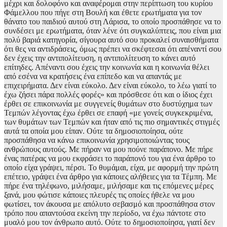
μέχρι και δολοφόνο και αναφέρομαι στην περίπτωση του κυρίου
Φάμελλου που πήγε στη Βουλή και έθετε ερωτήματα για τον
θάνατο του παιδιού αυτού στη Λάρισα, το οποίο προσπάθησε να το
συνδέσει με ερωτήματα, όταν λένε ότι συγκαλύπτεις, που είναι μια
πολύ βαριά κατηγορία, σίγουρα αυτό σου προκαλεί συναισθήματα
ότι θες να αντιδράσεις, όμως πρέπει να σκέφτεσαι ότι απέναντί σου
δεν έχεις την αντιπολίτευση, η αντιπολίτευση το κάνει αυτό
επίτηδες. Απέναντι σου έχεις την κοινωνία και η κοινωνία θέλει
από εσένα να κρατήσεις ένα επίπεδο και να απαντάς με
επιχειρήματα. Δεν είναι εύκολο. Δεν είναι εύκολο, το λέω γιατί το
έχω ζήσει πάρα πολλές φορές» και πρόσθεσε ότι και ο ίδιος έχει
έρθει σε επικοινωνία με συγγενείς θυμάτων στο δυστύχημα των
Τεμπών λέγοντας έχω έρθει σε επαφή «με γονείς συγκεκριμένα,
των θυμάτων των Τεμπών και ήταν από τις πιο σημαντικές στιγμές
αυτά τα οποία μου είπαν. Ούτε τα δημοσιοποίησα, ούτε
προσπάθησα να κάνω επικοινωνία χρησιμοποιώντας τους
ανθρώπους αυτούς. Με πήραν να μου πούνε παράπονο. Με πήρε
ένας πατέρας να μου εκφράσει το παράπονό του για ένα άρθρο το
οποίο είχα γράψει, πέρσι. Το θυμάμαι, είχα, με αφορμή την πρώτη
επέτειο, γράψει ένα άρθρο για κάποιες αλήθειες για τα Τέμπη. Με
πήρε ένα τηλέφωνο, μιλήσαμε, μιλήσαμε και τις επόμενες μέρες
ξανά, μου φώτισε κάποιες πλευρές τις οποίες ήθελε να μου
φωτίσει, τον άκουσα με απόλυτο σεβασμό και προσπάθησα στον
τρόπο που απαντούσα εκείνη την περίοδο, να έχω πάντοτε στο
μυαλό μου τον άνθρωπο αυτό. Ούτε το δημοσιοποίησα, γιατί δεν