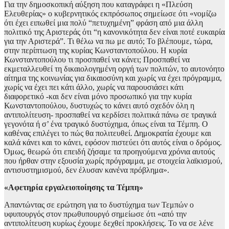
Για την δημοσκοπική αύξηση που καταγράφει η «Πλεύση
Ελευθερίας» ο κυβερνητικός εκπρόσωπος σημείωσε ότι «νομίζω
ότι έχει ειπωθεί μια πολύ “πετυχημένη” φράση από μια άλλη
πολιτικό της Αριστεράς ότι “η κανονικότητα δεν είναι ποτέ ευκαιρία
για την Αριστερά”. Τι θέλω να πω με αυτό; Το βλέπουμε, τώρα,
στην περίπτωση της κυρίας Κωνσταντοπούλου. Η κυρία
Κωνσταντοπούλου τι προσπαθεί να κάνει; Προσπαθεί να
εκμεταλλευθεί τη δικαιολογημένη οργή των πολιτών, το αυτονόητο
αίτημα της κοινωνίας για δικαιοσύνη και χωρίς να έχει πρόγραμμα,
χωρίς να έχει πει κάτι άλλο, χωρίς να παρουσιάσει κάτι
διαφορετικό -και δεν είναι μόνο προσωπικό για την κυρία
Κωνσταντοπούλου, δυστυχώς το κάνει αυτό σχεδόν όλη η
αντιπολίτευση- προσπαθεί να κερδίσει πολιτικά πάνω σε τραγικά
γεγονότα ή σ’ ένα τραγικό δυστύχημα, όπως είναι τα Τέμπη. Ο
καθένας επιλέγει το πώς θα πολιτευθεί. Δημοκρατία έχουμε και
καλά κάνει και το κάνει, εφόσον πιστεύει ότι αυτός είναι ο δρόμος.
Όμως, θεωρώ ότι επειδή ζήσαμε τα προηγούμενα χρόνια αυτούς
που ήρθαν στην εξουσία χωρίς πρόγραμμα, με στοιχεία λαϊκισμού,
αντισυστημισμού, δεν έλυσαν κανένα πρόβλημα».
«Αφετηρία εργαλειοποίησης τα Τέμπη»
Απαντώντας σε ερώτηση για το δυστύχημα των Τεμπών ο
υφυπουργός στον πρωθυπουργό σημείωσε ότι «από την
αντιπολίτευση κυρίως έχουμε δεχθεί προκλήσεις. Το να σε λένε