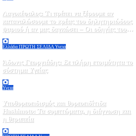
Λαγοκέφαλος: Τι πρέπει να ξέρουμε αν
καταναλώσουμε το κρέας του δηλητηριώδους
ψαριού ή αν μας δαγκώσει – Οι οδηγίες του
ΕΟΔΥ
2 Αυγούστου, 2026 13:00
1
Ελλάδα
ΠΡΩΤΗ ΣΕΛΙΔΑ
Υγεια
Άδωνις Γεωργιάδης: Σε πλήρη ετοιμότητα το
σύστημα Υγείας
2 Αυγούστου, 2026 11:49
1
Υγεια
Υποθυρεοειδισμός και θυρεοειδίτιδα
Hashimoto: Τα συμπτώματα, η διάγνωση και
η θεραπεία
2 Αυγούστου, 2026 11:00
1