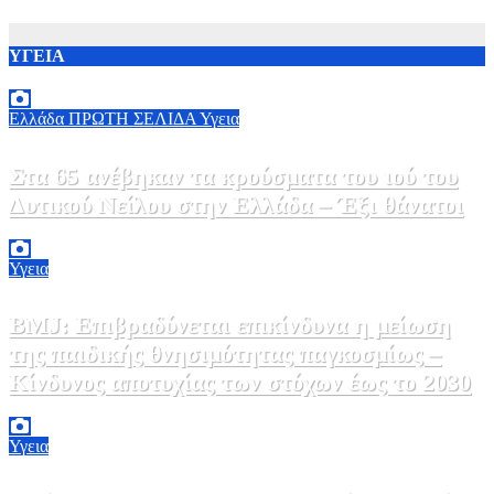
ΥΓΕΙΑ
Ελλάδα
ΠΡΩΤΗ ΣΕΛΙΔΑ
Υγεια
Στα 65 ανέβηκαν τα κρούσματα του ιού του
Δυτικού Νείλου στην Ελλάδα – Έξι θάνατοι
6 Αυγούστου, 2026 09:45
0
Υγεια
BMJ: Επιβραδύνεται επικίνδυνα η μείωση
της παιδικής θνησιμότητας παγκοσμίως –
Κίνδυνος αποτυχίας των στόχων έως το 2030
5 Αυγούστου, 2026 21:00
3
Υγεια