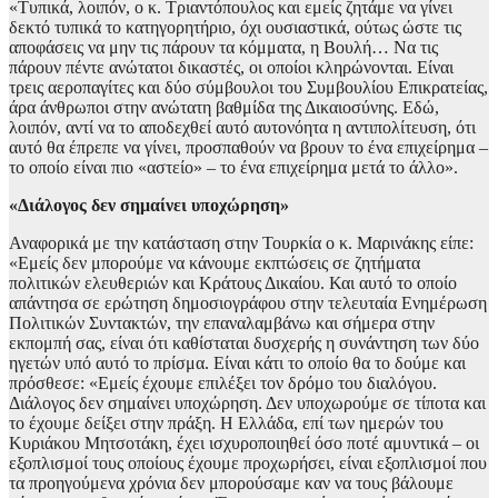
«Τυπικά, λοιπόν, ο κ. Τριαντόπουλος και εμείς ζητάμε να γίνει
δεκτό τυπικά το κατηγορητήριο, όχι ουσιαστικά, ούτως ώστε τις
αποφάσεις να μην τις πάρουν τα κόμματα, η Βουλή… Να τις
πάρουν πέντε ανώτατοι δικαστές, οι οποίοι κληρώνονται. Είναι
τρεις αεροπαγίτες και δύο σύμβουλοι του Συμβουλίου Επικρατείας,
άρα άνθρωποι στην ανώτατη βαθμίδα της Δικαιοσύνης. Εδώ,
λοιπόν, αντί να το αποδεχθεί αυτό αυτονόητα η αντιπολίτευση, ότι
αυτό θα έπρεπε να γίνει, προσπαθούν να βρουν το ένα επιχείρημα –
το οποίο είναι πιο «αστείο» – το ένα επιχείρημα μετά το άλλο».
«Διάλογος δεν σημαίνει υποχώρηση»
Αναφορικά με την κατάσταση στην Τουρκία ο κ. Μαρινάκης είπε:
«Εμείς δεν μπορούμε να κάνουμε εκπτώσεις σε ζητήματα
πολιτικών ελευθεριών και Κράτους Δικαίου. Και αυτό το οποίο
απάντησα σε ερώτηση δημοσιογράφου στην τελευταία Ενημέρωση
Πολιτικών Συντακτών, την επαναλαμβάνω και σήμερα στην
εκπομπή σας, είναι ότι καθίσταται δυσχερής η συνάντηση των δύο
ηγετών υπό αυτό το πρίσμα. Είναι κάτι το οποίο θα το δούμε και
πρόσθεσε: «Εμείς έχουμε επιλέξει τον δρόμο του διαλόγου.
Διάλογος δεν σημαίνει υποχώρηση. Δεν υποχωρούμε σε τίποτα και
το έχουμε δείξει στην πράξη. Η Ελλάδα, επί των ημερών του
Κυριάκου Μητσοτάκη, έχει ισχυροποιηθεί όσο ποτέ αμυντικά – οι
εξοπλισμοί τους οποίους έχουμε προχωρήσει, είναι εξοπλισμοί που
τα προηγούμενα χρόνια δεν μπορούσαμε καν να τους βάλουμε