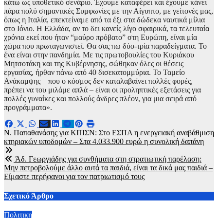
κάτω ως υποθετικό σενάριο. Έχουμε καταφέρει και έχουμε κάνει
πάρα πολύ σημαντικές Συμφωνίες με την Αίγυπτο, με γείτονές μας,
όπως η Ιταλία, επεκτείναμε από τα έξι στα δώδεκα ναυτικά μίλια
στο Ιόνιο. Η Ελλάδα, αν το δει κανείς λίγο σφαιρικά, τα τελευταία
χρόνια εκεί που ήταν “μαύρο πρόβατο” στη Ευρώπη, είναι μία
χώρα που πρωταγωνιστεί. Θα σας πω δύο-τρία παραδείγματα. Το
ένα είναι στην πανδημία. Με τις πρωτοβουλίες του Κυριάκου
Μητσοτάκη και της Κυβέρνησης, σώθηκαν όλες οι θέσεις
εργασίας, ήρθαν πάνω από 40 δισεκατομμύρια. Το Ταμείο
Ανάκαμψης – που ο κόσμος δεν καταλαβαίνει πολλές φορές,
πρέπει να του μιλάμε απλά – είναι οι προληπτικές εξετάσεις για
πολλές γυναίκες και πολλούς άνδρες πλέον, για μια σειρά από
προγράμματα».
Πλοήγηση
Ν. Παπαθανάσης για ΚΠΙΣΝ: Στο ΕΣΠΑ η ενεργειακή αναβάθμιση
κτηριακών υποδομών – Στα 4.033.900 ευρώ η συνολική δαπάνη
άρθρων
Άδ. Γεωργιάδης για συνθήματα στη στρατιωτική παρέλαση:
Μην πετροβολούμε άλλο αυτά τα παιδιά, είναι τα δικά μας παιδιά –
Είμαστε περήφανοι για τον πατριωτισμό τους
Σχετικό Άρθρο
Πολιτικη