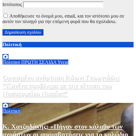
Ιστότοπος
Αποθήκευσε το όνομά μου, email, και τον ιστότοπο μου σε
αυτόν τον πλοηγό για την επόμενη φορά που θα σχολιάσω.
Πολιτική
Πολιτικη
ΠΡΩΤΗ ΣΕΛΙΔΑ
Υγεια
Οργισμένη ανάρτηση Άδωνι Γεωργιάδη:
“Κανένα προβλημα με την σίτηση του
Νοσοκομείου Νικαίας”
7 Αυγούστου, 2026 11:30
0
Πολιτικη
Κ. Χατζηδάκης: «Πήγαν στον κάλαθο των
αχρήστων οι αμφισβητήσεις για το καλώδιο