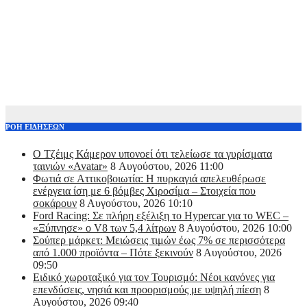
ΡΟΗ ΕΙΔΗΣΕΩΝ
Ο Τζέιμς Κάμερον υπονοεί ότι τελείωσε τα γυρίσματα
ταινιών «Avatar»
8 Αυγούστου, 2026 11:00
Φωτιά σε Αττικoβοιωτία: Η πυρκαγιά απελευθέρωσε
ενέργεια ίση με 6 βόμβες Χιροσίμα – Στοιχεία που
σοκάρουν
8 Αυγούστου, 2026 10:10
Ford Racing: Σε πλήρη εξέλιξη το Hypercar για το WEC –
«Ξύπνησε» ο V8 των 5,4 λίτρων
8 Αυγούστου, 2026 10:00
Σούπερ μάρκετ: Μειώσεις τιμών έως 7% σε περισσότερα
από 1.000 προϊόντα – Πότε ξεκινούν
8 Αυγούστου, 2026
09:50
Ειδικό χωροταξικό για τον Τουρισμό: Νέοι κανόνες για
επενδύσεις, νησιά και προορισμούς με υψηλή πίεση
8
Αυγούστου, 2026 09:40