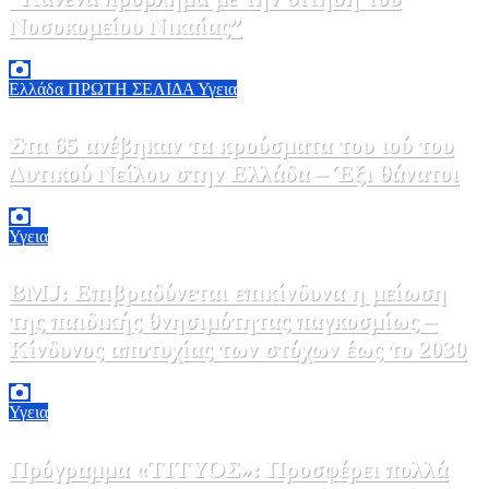
Νοσοκομείου Νικαίας”
7 Αυγούστου, 2026 11:30
0
Ελλάδα
ΠΡΩΤΗ ΣΕΛΙΔΑ
Υγεια
Στα 65 ανέβηκαν τα κρούσματα του ιού του
Δυτικού Νείλου στην Ελλάδα – Έξι θάνατοι
6 Αυγούστου, 2026 09:45
0
Υγεια
BMJ: Επιβραδύνεται επικίνδυνα η μείωση
της παιδικής θνησιμότητας παγκοσμίως –
Κίνδυνος αποτυχίας των στόχων έως το 2030
5 Αυγούστου, 2026 21:00
3
Υγεια
Πρόγραμμα «ΤΙΤΥΟΣ»: Προσφέρει πολλά