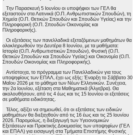
Την Παρασκευή 5 Ιουνίου οι υποψήφιοι των ΓΕΛ θα
εξεταστούν στα Λατινικά (Ο.Π. Ανθρωπιστικών Σπουδών), τη
Χημεία (Ο.Π. Θετικών Σπουδών και Σπουδών Υγείας) και την
Πληροφορική (Ο.Π. Σπουδών Οικονομίας και
Πληροφορικής).
Οι εξετάσεις των πανελλαδικά εξεταζόμενων μαθημάτων θα
ολοκληρωθούν την Δευτέρα 8 Ιουνίου, με τα μαθήματα:
Ιστορία (Ο.Π. Ανθρωπιστικών Σπουδών), Φυσική (Ο.Π.
Θετικών Σπουδών και Σπουδών Υγείας) και Οικονομία (Ο.Π.
Σπουδών Οικονομίας και Πληροφορικής).
Αντίστοιχα, το πρόγραμμα των Πανελλαδικών για τους
υποψηφίους των ΕΠΑΛ, έχει ως εξής: Έναρξη το Σάββατο 30
Μαΐου 2026 με το μάθημα των Νέων Ελληνικών. Συνέχεια,
την 2α Ιουνίου, εξέταση στα Μαθηματικά (Άλγεβρα). Θα
ακολουθήσουν, από τις 4 έως και τις 15 Ιουνίου οι εξετάσεις
σε μαθήματα ειδικότητας.
Τέλος, αξίζει να σημειωθεί, ότι οι εξετάσεις των ειδικών
μαθημάτων θα διεξαχθούν από τις 16 έως και τις 25 Ιουνίου
2026. Παρομοίως, η διεξαγωγή των Υγειονομικών
Εξετάσεων και Πρακτικής Δοκιμασίας των υποψηφίων (ΓΕΛ
και ΕΠΑΛ) για εισαγωγή στα Τμήματα Επιστήμης Φυσικής