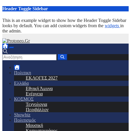
Μετάβαση
Header Toggle Sidebar
στο
περιεχόμενο
This is an example widget to show how the Header Toggle Sidebar
looks by default. You can add custom widgets from the
widgets
in
the admin.
Πολιτικη
ΕΚΛΟΓΕΣ 2027
Ελλάδα
Εθνική Άμυνα
Ενέργεια
ΚΟΣΜΟΣ
Τεχνολογια
Περιβάλλον
Showbiz
Πολιτισμός
Μουσική
Κινηματογράφος