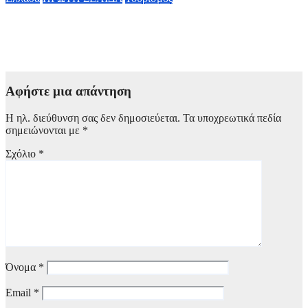
Ειδικό χωροταξικό για τον Τουρισμό: Νέοι κανόνες για
επενδύσεις, νησιά και προορισμούς με υψηλή πίεση
8 Αυγούστου, 2026 09:40
Αφήστε μια απάντηση
Η ηλ. διεύθυνση σας δεν δημοσιεύεται.
Τα υποχρεωτικά πεδία
σημειώνονται με
*
Σχόλιο
*
Όνομα
*
Email
*