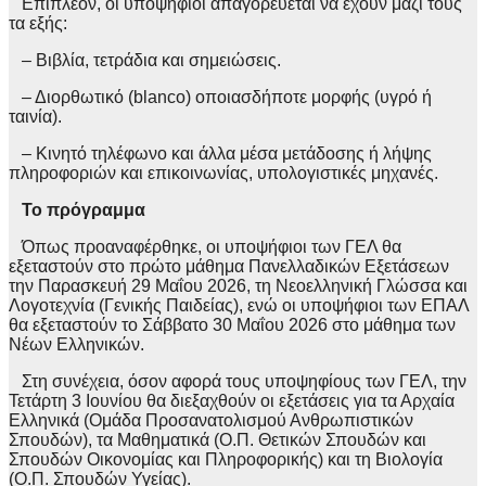
Επιπλέον, οι υποψήφιοι απαγορεύεται να έχουν μαζί τους
τα εξής:
– Βιβλία, τετράδια και σημειώσεις.
– Διορθωτικό (blanco) οποιασδήποτε μορφής (υγρό ή
ταινία).
– Κινητό τηλέφωνο και άλλα μέσα μετάδοσης ή λήψης
πληροφοριών και επικοινωνίας, υπολογιστικές μηχανές.
Το πρόγραμμα
Όπως προαναφέρθηκε, οι υποψήφιοι των ΓΕΛ θα
εξεταστούν στο πρώτο μάθημα Πανελλαδικών Εξετάσεων
την Παρασκευή 29 Μαΐου 2026, τη Νεοελληνική Γλώσσα και
Λογοτεχνία (Γενικής Παιδείας), ενώ οι υποψήφιοι των ΕΠΑΛ
θα εξεταστούν το Σάββατο 30 Μαΐου 2026 στο μάθημα των
Νέων Ελληνικών.
Στη συνέχεια, όσον αφορά τους υποψηφίους των ΓΕΛ, την
Τετάρτη 3 Ιουνίου θα διεξαχθούν οι εξετάσεις για τα Αρχαία
Ελληνικά (Ομάδα Προσανατολισμού Ανθρωπιστικών
Σπουδών), τα Μαθηματικά (Ο.Π. Θετικών Σπουδών και
Σπουδών Οικονομίας και Πληροφορικής) και τη Βιολογία
(Ο.Π. Σπουδών Υγείας).