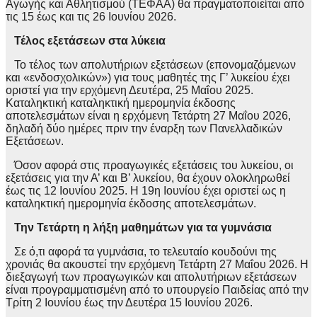
Αγωγής και Αθλητισμού (ΤΕΦΑΑ) θα πραγματοποιείται από
τις 15 έως και τις 26 Ιουνίου 2026.
Τέλος εξετάσεων στα λύκεια
Το τέλος των απολυτήριων εξετάσεων (επονομαζόμενων
και «ενδοσχολικών») για τους μαθητές της Γ’ λυκείου έχει
οριστεί για την ερχόμενη Δευτέρα, 25 Μαΐου 2025.
Καταληκτική καταληκτική ημερομηνία έκδοσης
αποτελεσμάτων είναι η ερχόμενη Τετάρτη 27 Μαΐου 2026,
δηλαδή δύο ημέρες πριν την έναρξη των Πανελλαδικών
Εξετάσεων.
Όσον αφορά στις προαγωγικές εξετάσεις του λυκείου, οι
εξετάσεις για την Α’ και Β’ λυκείου, θα έχουν ολοκληρωθεί
έως τις 12 Ιουνίου 2025. Η 19η Ιουνίου έχει οριστεί ως η
καταληκτική ημερομηνία έκδοσης αποτελεσμάτων.
Την Τετάρτη η λήξη μαθημάτων για τα γυμνάσια
Σε ό,τι αφορά τα γυμνάσια, το τελευταίο κουδούνι της
χρονιάς θα ακουστεί την ερχόμενη Τετάρτη 27 Μαΐου 2026. Η
διεξαγωγή των προαγωγικών και απολυτήριων εξετάσεων
είναι προγραμματισμένη από το υπουργείο Παιδείας από την
Τρίτη 2 Ιουνίου έως την Δευτέρα 15 Ιουνίου 2026.