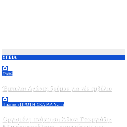
ΥΓΕΙΑ
Υγεια
Έμπολα: Αγώνας δρόμου για νέο εμβόλιο
7 Αυγούστου, 2026 23:00
0
Πολιτικη
ΠΡΩΤΗ ΣΕΛΙΔΑ
Υγεια
Οργισμένη ανάρτηση Άδωνι Γεωργιάδη:
“Κανένα προβλημα με την σίτηση του