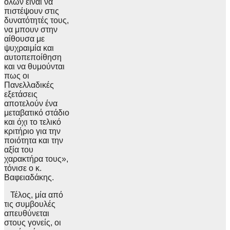
όλων είναι να
πιστέψουν στις
δυνατότητές τους,
να μπουν στην
αίθουσα με
ψυχραιμία και
αυτοπεποίθηση
και να θυμούνται
πως οι
Πανελλαδικές
εξετάσεις
αποτελούν ένα
μεταβατικό στάδιο
και όχι το τελικό
κριτήριο για την
ποιότητα και την
αξία του
χαρακτήρα τους»,
τόνισε ο κ.
Βαφειαδάκης.
Τέλος, μία από
τις συμβουλές
απευθύνεται
στους γονείς, οι