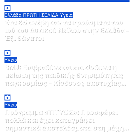
Ελλάδα
ΠΡΩΤΗ ΣΕΛΙΔΑ
Υγεια
Στα 65 ανέβηκαν τα κρούσματα του
ιού του Δυτικού Νείλου στην Ελλάδα –
Έξι θάνατοι
6 Αυγούστου, 2026 09:45
0
Υγεια
BMJ: Επιβραδύνεται επικίνδυνα η
μείωση της παιδικής θνησιμότητας
παγκοσμίως – Κίνδυνος αποτυχίας
των στόχων έως το 2030
5 Αυγούστου, 2026 21:00
3
Υγεια
Πρόγραμμα «ΤΙΤΥΟΣ»: Προσφέρει
πολλά και έχει καταγράψει
σημαντικά αποτελέσματα στη μάχη