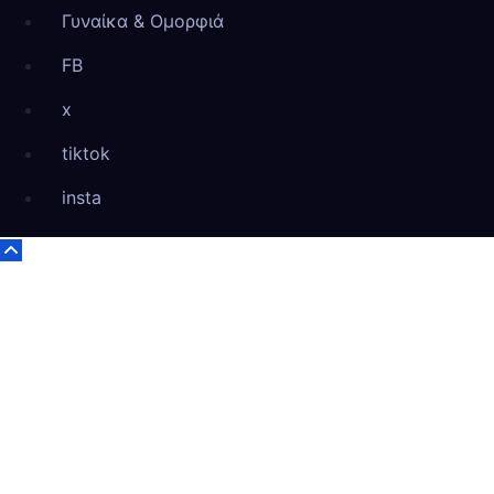
Γυναίκα & Ομορφιά
FB
x
tiktok
insta