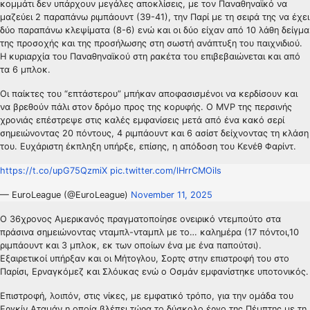
κομμάτι δεν υπάρχουν μεγάλες αποκλίσεις, με τον Παναθηναϊκό να
μαζεύει 2 παραπάνω ριμπάουντ (39-41), την Παρί με τη σειρά της να έχει
δύο παραπάνω κλεψίματα (8-6) ενώ και οι δύο είχαν από 10 λάθη δείγμα
της προσοχής και της προσήλωσης στη σωστή ανάπτυξη του παιχνιδιού.
Η κυριαρχία του Παναθηναϊκού στη ρακέτα του επιβεβαιώνεται και από
τα 6 μπλοκ.
Οι παίκτες του “επτάστερου” μπήκαν αποφασισμένοι να κερδίσουν και
να βρεθούν πάλι στον δρόμο προς της κορυφής. Ο MVP της περσινής
χρονιάς επέστρεψε στις καλές εμφανίσεις μετά από ένα κακό σερί
σημειώνοντας 20 πόντους, 4 ριμπάουντ και 6 ασίστ δείχνοντας τη κλάση
του. Ευχάριστη έκπληξη υπήρξε, επίσης, η απόδοση του Κενέθ Φαρίντ.
https://t.co/upG75QzmiX
pic.twitter.com/lHrrCMOiIs
— EuroLeague (@EuroLeague)
November 11, 2025
Ο 36χρονος Αμερικανός πραγματοποίησε ονειρικό ντεμπούτο στα
πράσινα σημειώνοντας νταμπλ-νταμπλ με το… καλημέρα (17 πόντοι,10
ριμπάουντ και 3 μπλοκ, εκ των οποίων ένα με ένα παπούτσι).
Εξαιρετικοί υπήρξαν και οι Μήτογλου, Σορτς στην επιστροφή του στο
Παρίσι, Ερναγκόμεζ και Σλόυκας ενώ ο Οσμάν εμφανίστηκε υποτονικός.
Επιστροφή, λοιπόν, στις νίκες, με εμφατικό τρόπο, για την ομάδα του
Εργκίν Αταμάν η οποία βλέπει τώρα το δύσκολο έργο της Πέμπτης με τη