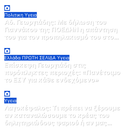
που γίνεται για την εξάλειψη της
3 Αυγούστου, 2026 12:00
1
ηπατίτιδας C
Πολιτικη
Υγεια
Αδ. Γεωργιάδης: Με δήλωση του
Γιαννάκου της ΠΟΕΔΗΝ η απάντηση
του για τον προπηλακισμό του στο
Δαφνί: Η ΕΔΕ δεν μπορεί να
3 Αυγούστου, 2026 11:30
0
σταματήσει
Ελλάδα
ΠΡΩΤΗ ΣΕΛΙΔΑ
Υγεια
Επίσκεψη Γεωργιάδη στις
πυρόπληκτες περιοχές: «Πανέτοιμο
το ΕΣΥ για κάθε ενδεχόμενο»
2 Αυγούστου, 2026 14:37
2
Υγεια
Λαγοκέφαλος: Τι πρέπει να ξέρουμε
αν καταναλώσουμε το κρέας του
δηλητηριώδους ψαριού ή αν μας