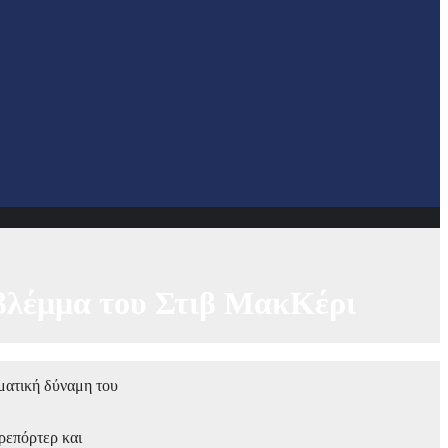
 βλέμμα του Στιβ ΜακΚέρι
ματική δύναμη του
ρεπόρτερ και