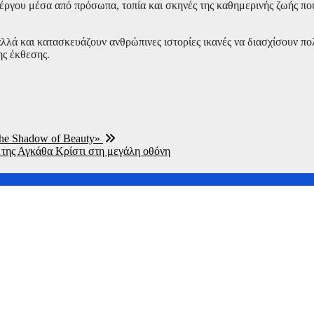
ς έργου μέσα από πρόσωπα, τοπία και σκηνές της καθημερινής ζωής π
λλά και κατασκευάζουν ανθρώπινες ιστορίες ικανές να διασχίσουν πολ
ης έκθεσης.
The Shadow of Beauty»
 της Αγκάθα Κρίστι στη μεγάλη οθόνη
μινγκ τάχθηκαν κατά της συγχώνευσης της Paramount με την Wa
στη νέα ταινία της Marvel