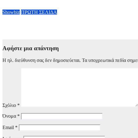
5 Αυγούστου, 2026 09:00
Showbiz
ΠΡΩΤΗ ΣΕΛΙΔΑ
Τάσος Χαλκιάς: Τα συγκλονιστικά πλάνα μέσα από το καμένο σ
4 Αυγούστου, 2026 11:28
Αφήστε μια απάντηση
Η ηλ. διεύθυνση σας δεν δημοσιεύεται.
Τα υποχρεωτικά πεδία σημε
Σχόλιο
*
Όνομα
*
Email
*