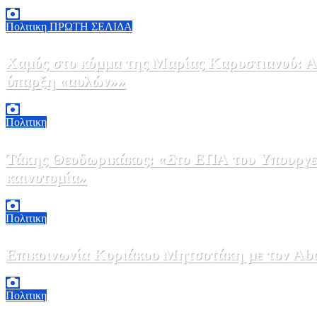
5 Αυγούστου, 2026 18:00
2
Πολιτικη
ΠΡΩΤΗ ΣΕΛΙΔΑ
Χαμός στο κόμμα της Μαρίας Καρυστιανού: Αν
ύπαρξη «αυλών»»
5 Αυγούστου, 2026 17:00
0
Πολιτικη
Τάκης Θεοδωρικάκος: «Στο ΕΠΑ του Υπουργεί
καινοτομία»
5 Αυγούστου, 2026 16:30
1
Πολιτικη
Επικοινωνία Κυριάκου Μητσοτάκη με τον Abdel
5 Αυγούστου, 2026 15:58
1
Πολιτικη