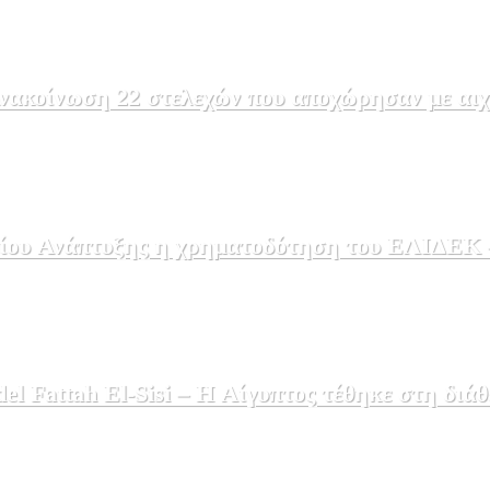
ακοίνωση 22 στελεχών που αποχώρησαν με αιχμέ
ου Ανάπτυξης η χρηματοδότηση του ΕΛΙΔΕΚ – 
 Fattah El-Sisi – Η Αίγυπτος τέθηκε στη διάθ