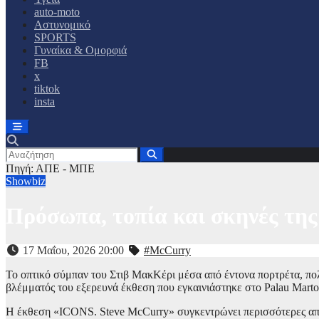
auto-moto
Αστυνομικό
SPORTS
Γυναίκα & Ομορφιά
FB
x
tiktok
insta
Πηγή: ΑΠΕ - ΜΠΕ
Showbiz
Πρόσωπα, τοπία και σκηνές της
17 Μαΐου, 2026 20:00
#McCurry
Το οπτικό σύμπαν του Στιβ ΜακΚέρι μέσα από έντονα πορτρέτα, πο
βλέμματός του εξερευνά έκθεση που εγκαινιάστηκε στο Palau Marto
Η έκθεση «ICONS. Steve McCurry» συγκεντρώνει περισσότερες απ