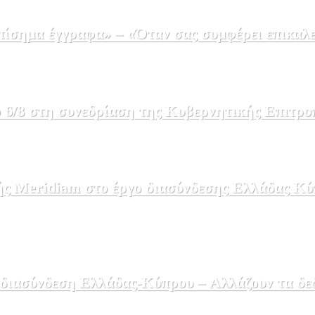
σημα έγγραφα» – «Όταν σας συμφέρει επικαλε
 6/8 στη συνεδρίαση της Κυβερνητικής Επιτρο
ής Meridiam στο έργο διασύνδεσης Ελλάδας Κύ
 διασύνδεση Ελλάδας-Κύπρου – Αλλάζουν τα δε