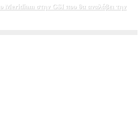
υ Meridiam στην GSI που θα αναλάβει την