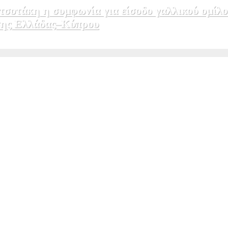
σοτάκη η συμφωνία για είσοδο γαλλικού ομίλο
εσης Ελλάδας–Κύπρου