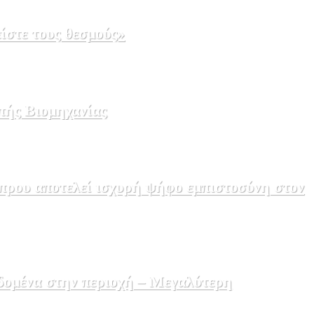
ίστε τους θεσμούς»
πής Βιομηχανίας
πρου αποτελεί ισχυρή ψήφο εμπιστοσύνη στον
δομένα στην περιοχή – Μεγαλύτερη