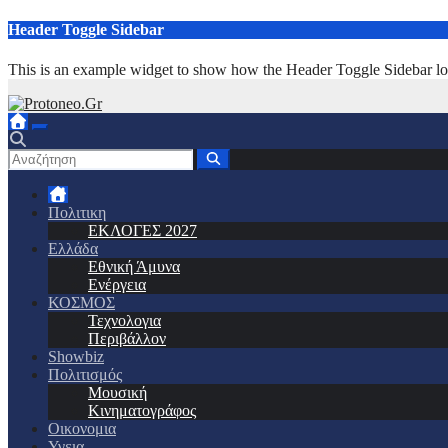
Μετάβαση
Header Toggle Sidebar
στο
περιεχόμενο
This is an example widget to show how the Header Toggle Sidebar lo
Πολιτικη
ΕΚΛΟΓΕΣ 2027
Ελλάδα
Εθνική Άμυνα
Ενέργεια
ΚΟΣΜΟΣ
Τεχνολογια
Περιβάλλον
Showbiz
Πολιτισμός
Μουσική
Κινηματογράφος
Οικονομια
Υγεια