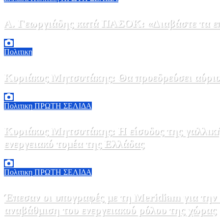
Α. Γεωργιάδης κατά ΠΑΣΟΚ: «Διαβάστε τα επί
6 Αυγούστου, 2026 13:02
0
Πολιτικη
Κυριάκος Μητσοτάκης: Θα προεδρεύσει αύριο
5 Αυγούστου, 2026 19:30
2
Πολιτικη
ΠΡΩΤΗ ΣΕΛΙΔΑ
Κυριάκος Μητσοτάκης: Η είσοδος της γαλλικ
ενεργειακό τομέα της Ελλάδας
5 Αυγούστου, 2026 18:40
1
Πολιτικη
ΠΡΩΤΗ ΣΕΛΙΔΑ
Έπεσαν οι υπογραφές με τη Meridiam για την
αναβάθμιση του ενεργειακού ρόλου της χώρας