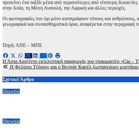
προτείνει ένα ταξίδι μέσα από περισσότερες από τέσσερις δεκαετίε
στην Ασία, τη Μέση Ανατολή, την Αφρική και άλλες περιοχές.
Οι φωτογραφίες του όχι μόνο καταγράφουν τόπους και ανθρώπους, α
γεωγραφικά και συναισθηματικά όρια, αναφέρεται στην περιγραφή τ
Πηγή: ΑΠΕ – ΜΠΕ
Πλοήγηση
Η Άσια Αρτζέντο εκτελεστική παραγωγός του ντοκιμαντέρ «Gia – 
Η Φελίσιτι Τζόουνς και ο Βενσάν Κασέλ ζωντανεύουν μυστήριο
άρθρων
Σχετικό Άρθρο
Showbiz
Οι Μπένεντικτ Κάμπερμπατς, Μπένεντικτ Γουόνγκ και Άλαν Κά
6 Αυγούστου, 2026 09:00
Showbiz
Ράιαν Γκόσλινγκ: Πήρε το χρίσμα για τον ρόλο του Ghost Rider 