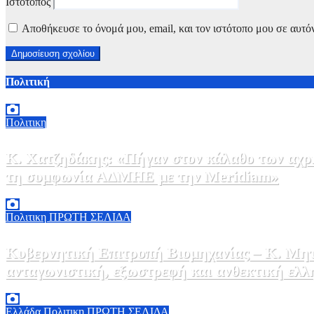
Ιστότοπος
Αποθήκευσε το όνομά μου, email, και τον ιστότοπο μου σε αυτό
Πολιτική
Πολιτικη
Κ. Χατζηδάκης: «Πήγαν στον κάλαθο των αχρή
τη συμφωνία ΑΔΜΗΕ με την Meridiam»
6 Αυγούστου, 2026 15:00
0
Πολιτικη
ΠΡΩΤΗ ΣΕΛΙΔΑ
Κυβερνητική Επιτροπή Βιομηχανίας – Κ. Μητ
ανταγωνιστική, εξωστρεφή και ανθεκτική ελλ
6 Αυγούστου, 2026 14:00
0
Ελλάδα
Πολιτικη
ΠΡΩΤΗ ΣΕΛΙΔΑ