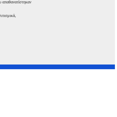
ου απαθανατίστηκαν
ιτισμικά,
rner Bros