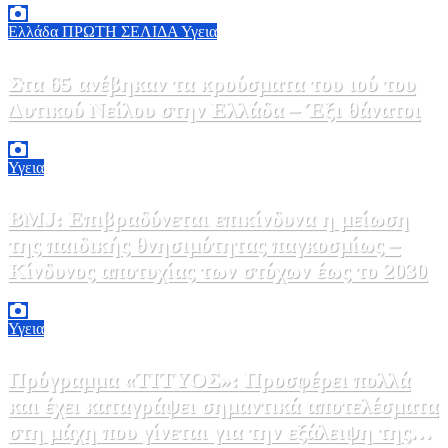
Ελλάδα
ΠΡΩΤΗ ΣΕΛΙΔΑ
Υγεια
Στα 65 ανέβηκαν τα κρούσματα του ιού του
Δυτικού Νείλου στην Ελλάδα – Έξι θάνατοι
6 Αυγούστου, 2026 09:45
0
Υγεια
BMJ: Επιβραδύνεται επικίνδυνα η μείωση
της παιδικής θνησιμότητας παγκοσμίως –
Κίνδυνος αποτυχίας των στόχων έως το 2030
5 Αυγούστου, 2026 21:00
3
Υγεια
Πρόγραμμα «ΤΙΤΥΟΣ»: Προσφέρει πολλά
και έχει καταγράψει σημαντικά αποτελέσματα
στη μάχη που γίνεται για την εξάλειψη της