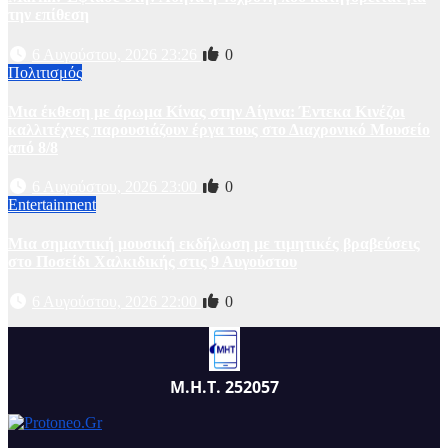
την επίθεση
6 Αυγούστου, 2026 23:26
0
Πολιτισμός
Μια έκθεση με άρωμα Κίνας στην Αίγινα: Έντεκα Κινέζοι
καλλιτέχνες παρουσιάζουν έργα τους στο Διαχρονικό Μουσείο
από 8/8
6 Αυγούστου, 2026 23:00
0
Entertainment
Μια σημαντική μουσική εκδήλωση με τιμητικές βραβεύσεις
στο Ποσείδι Χαλκιδικής στις 9 Αυγούστου
6 Αυγούστου, 2026 22:00
0
Μ.Η.Τ. 252057