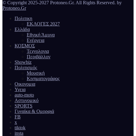
© Copyright 2025-2027 Protoneo.Gr. All Rights Reserved. by
Protoneo.Gr
Πολιτικη
ΕΚΛΟΓΕΣ 2027
Ελλάδα
Εθνική Άμυνα
Ενέργεια
ΚΟΣΜΟΣ
Τεχνολογια
Περιβάλλον
Showbiz
Πολιτισμός
Μουσική
Κινηματογράφος
Οικονομια
Υγεια
auto-moto
Αστυνομικό
SPORTS
Γυναίκα & Ομορφιά
FB
x
tiktok
insta