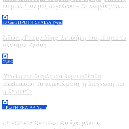
ψαριού ή αν μας δαγκώσει – Οι οδηγίες του
ΕΟΔΥ
2 Αυγούστου, 2026 13:00
1
Ελλάδα
ΠΡΩΤΗ ΣΕΛΙΔΑ
Υγεια
Άδωνις Γεωργιάδης: Σε πλήρη ετοιμότητα το
σύστημα Υγείας
2 Αυγούστου, 2026 11:49
1
Υγεια
Υποθυρεοειδισμός και θυρεοειδίτιδα
Hashimoto: Τα συμπτώματα, η διάγνωση και
η θεραπεία
2 Αυγούστου, 2026 11:00
1
ΠΡΩΤΗ ΣΕΛΙΔΑ
Υγεια
«ΠΡΟΛΑΜΒΑΝΩ»: Θα έχει μόνιμο