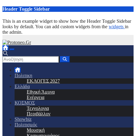
Μετάβαση
Header Toggle Sidebar
στο
περιεχόμενο
This is an example widget to show how the Header Toggle Sidebar
looks by default. You can add custom widgets from the
widgets
in
the admin.
Πολιτικη
ΕΚΛΟΓΕΣ 2027
Ελλάδα
Εθνική Άμυνα
Ενέργεια
ΚΟΣΜΟΣ
Τεχνολογια
Περιβάλλον
Showbiz
Πολιτισμός
Μουσική
Κινηματογράφος