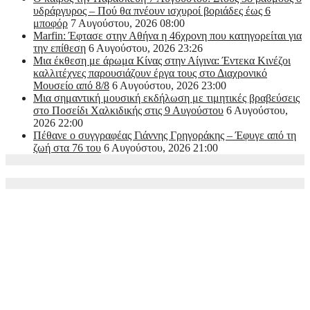
υδράργυρος – Πού θα πνέουν ισχυροί βοριάδες έως 6
μποφόρ
7 Αυγούστου, 2026 08:00
Marfin: Έφτασε στην Αθήνα η 46χρονη που κατηγορείται για
την επίθεση
6 Αυγούστου, 2026 23:26
Μια έκθεση με άρωμα Κίνας στην Αίγινα: Έντεκα Κινέζοι
καλλιτέχνες παρουσιάζουν έργα τους στο Διαχρονικό
Μουσείο από 8/8
6 Αυγούστου, 2026 23:00
Μια σημαντική μουσική εκδήλωση με τιμητικές βραβεύσεις
στο Ποσείδι Χαλκιδικής στις 9 Αυγούστου
6 Αυγούστου,
2026 22:00
Πέθανε ο συγγραφέας Γιάννης Γρηγοράκης – Έφυγε από τη
ζωή στα 76 του
6 Αυγούστου, 2026 21:00