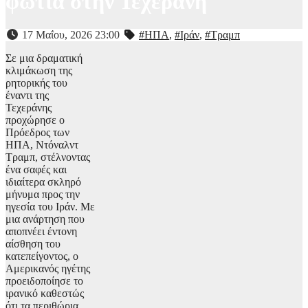
φωτιά στην Τεχεράνη
17 Μαΐου, 2026 23:00
#ΗΠΑ
,
#Ιράν
,
#Τραμπ
Σε μια δραματική
κλιμάκωση της
ρητορικής του
έναντι της
Τεχεράνης
προχώρησε ο
Πρόεδρος των
ΗΠΑ, Ντόναλντ
Τραμπ, στέλνοντας
ένα σαφές και
ιδιαίτερα σκληρό
μήνυμα προς την
ηγεσία του Ιράν. Με
μια ανάρτηση που
αποπνέει έντονη
αίσθηση του
κατεπείγοντος, ο
Αμερικανός ηγέτης
προειδοποίησε το
ιρανικό καθεστώς
ότι τα περιθώρια