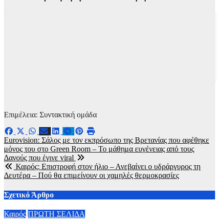
Επιμέλεια: Συντακτική ομάδα
Πλοήγηση
Eurovision: Σάλος με τον εκπρόσωπο της Βρετανίας που αφέθηκε
μόνος του στο Green Room – Το μάθημα ευγένειας από τους
άρθρων
Δανούς που έγινε viral
Καιρός: Επιστροφή στον ήλιο – Ανεβαίνει ο υδράργυρος τη
Δευτέρα – Πού θα επιμείνουν οι χαμηλές θερμοκρασίες
Σχετικό Άρθρο
Καιρός
ΠΡΩΤΗ ΣΕΛΙΔΑ