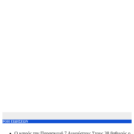
ΡΟΗ ΕΙΔΗΣΕΩΝ
Ο καιρός την Παρασκευή 7 Αυγούστου: Στους 38 βαθμούς ο