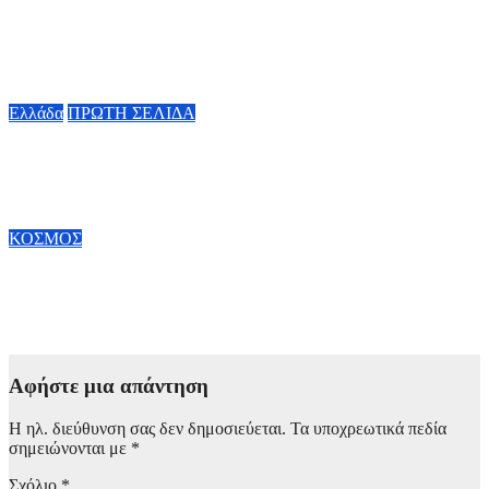
Ο καιρός την Παρασκευή 7 Αυγούστου: Στους 38 βαθμούς ο
υδράργυρος – Πού θα πνέουν ισχυροί βοριάδες έως 6 μποφόρ
7 Αυγούστου, 2026 08:00
Ελλάδα
ΠΡΩΤΗ ΣΕΛΙΔΑ
Marfin: Έφτασε στην Αθήνα η 46χρονη που κατηγορείται για
την επίθεση
6 Αυγούστου, 2026 23:26
ΚΟΣΜΟΣ
Άνοδος πελατών σε πάνω από 70% των εμπορικών κέντρων
στην Κίνα
6 Αυγούστου, 2026 20:00
Αφήστε μια απάντηση
Η ηλ. διεύθυνση σας δεν δημοσιεύεται.
Τα υποχρεωτικά πεδία
σημειώνονται με
*
Σχόλιο
*