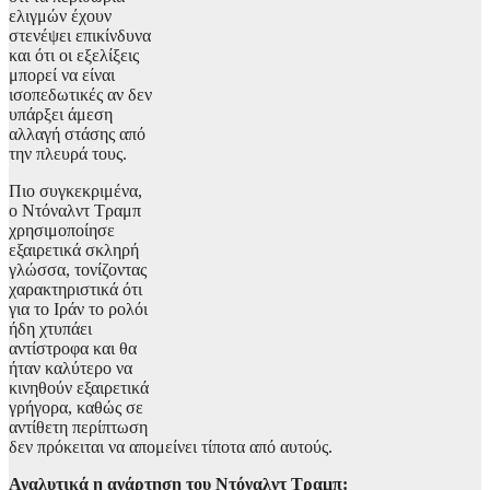
ελιγμών έχουν
στενέψει επικίνδυνα
και ότι οι εξελίξεις
μπορεί να είναι
ισοπεδωτικές αν δεν
υπάρξει άμεση
αλλαγή στάσης από
την πλευρά τους.
Πιο συγκεκριμένα,
ο Ντόναλντ Τραμπ
χρησιμοποίησε
εξαιρετικά σκληρή
γλώσσα, τονίζοντας
χαρακτηριστικά ότι
για το Ιράν το ρολόι
ήδη χτυπάει
αντίστροφα και θα
ήταν καλύτερο να
κινηθούν εξαιρετικά
γρήγορα, καθώς σε
αντίθετη περίπτωση
δεν πρόκειται να απομείνει τίποτα από αυτούς.
Αναλυτικά η ανάρτηση του Ντόναλντ Τραμπ: