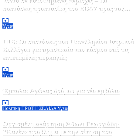
κοντά σε κατοικημένες περιοχές – Οι
συστάσεις προστασίας του ΕΟΔΥ προς τον
κόσμο
9 Αυγούστου, 2026 11:00
0
Υγεια
ΠΙΣ: Οι συστάσεις του Πανελληνίου Ιατρικού
Συλλόγου για προστασία του κόσμου από τις
εκτεταμένες πυρκαγιές
8 Αυγούστου, 2026 18:00
0
Υγεια
Έμπολα: Αγώνας δρόμου για νέο εμβόλιο
7 Αυγούστου, 2026 23:00
0
Πολιτικη
ΠΡΩΤΗ ΣΕΛΙΔΑ
Υγεια
Οργισμένη ανάρτηση Άδωνι Γεωργιάδη:
“Κανένα προβλημα με την σίτηση του