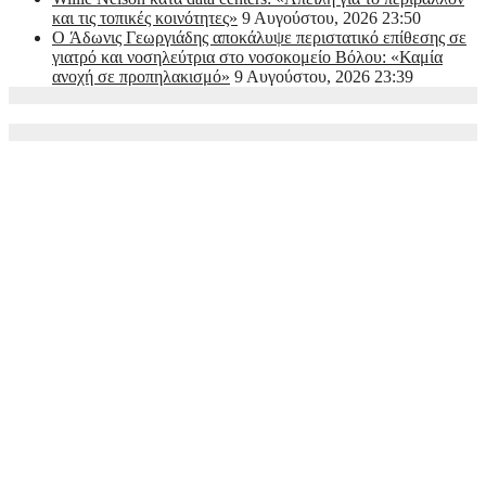
και τις τοπικές κοινότητες»
9 Αυγούστου, 2026 23:50
O Άδωνις Γεωργιάδης αποκάλυψε περιστατικό επίθεσης σε
γιατρό και νοσηλεύτρια στο νοσοκομείο Βόλου: «Καμία
ανοχή σε προπηλακισμό»
9 Αυγούστου, 2026 23:39