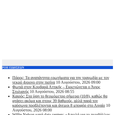
ΡΟΗ ΕΙΔΗΣΕΩΝ
Πάρος: Τα αναπάντητα ερωτήματα για την τραγωδία με τον
νεκρό 4χρονο στην πισίνα
10 Αυγούστου, 2026 09:00
Φωτιά στον Κουβαρά Αττικής – Εκκενώνεται ο Άγιος
Στυλιανός
10 Αυγούστου, 2026 08:55
Καιρός: Στα ύψη το θερμόμετρο σήμερα (10/8), καθώς θα
φτάσει ακόμα και στους 39 βαθμούς, αλλά παρά τον
καύσωνα προβλέπονται και άνεμοι 8 μποφόρ στο Αιγαίο
10
Αυγούστου, 2026 08:00
Willie Nelson κατά data centers: «Απειλή για το περιβάλλον