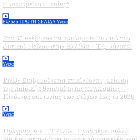
Νοσοκομείου Νικαίας”
7 Αυγούστου, 2026 11:30
0
Ελλάδα
ΠΡΩΤΗ ΣΕΛΙΔΑ
Υγεια
Στα 65 ανέβηκαν τα κρούσματα του ιού του
Δυτικού Νείλου στην Ελλάδα – Έξι θάνατοι
6 Αυγούστου, 2026 09:45
0
Υγεια
BMJ: Επιβραδύνεται επικίνδυνα η μείωση
της παιδικής θνησιμότητας παγκοσμίως –
Κίνδυνος αποτυχίας των στόχων έως το 2030
5 Αυγούστου, 2026 21:00
3
Υγεια
Πρόγραμμα «ΤΙΤΥΟΣ»: Προσφέρει πολλά
και έχει καταγράψει σημαντικά αποτελέσματα