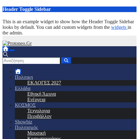
Μετάβαση
Header Toggle Sidebar
στο
περιεχόμενο
This is an example widget to show how the Header Toggle Sidebar
looks by default. You can add custom widgets from the
widgets
in
the admin.
Πολιτικη
ΕΚΛΟΓΕΣ 2027
Ελλάδα
Εθνική Άμυνα
Ενέργεια
ΚΟΣΜΟΣ
Τεχνολογια
Περιβάλλον
Showbiz
Πολιτισμός
Μουσική
Κινηματογράφος