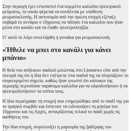
Στην περιοχή έχει εντοπιστεί ένα κομμένο καλώδιο ηλεκτρικού
ρεύματος, το οποίο φέρεται να συνδέεται με υπόθεση
ρευματοκλοπής. Η αστυνομία από την πρώτη στιγμή εξέταζε
σοβαρά το σενάριο ο 10χρονος να πάτησε ένα καλώδιο που ήταν
μέσα στο κανάλι και να έπαθε ηλεκτροπληξία.
Γι’ αυτό το λόγο συνελήφθη η γυναίκα για ρευματοκλοπή.
«Ήθελε να μπει στο κανάλι για κάνει
μπάνιο»
Η θεία του ανήλικου παιδιού μιλώντας στο Lionnews είπε από την
πλευρά της ότι η ίδια δεν επέτρεπε στα παιδιά της να πλησιάζουν το
συγκεκριμένο σημείο, καθώς ήταν γνωστό ότι κάτοικοι της
περιοχής περνούσαν παράνομα καλώδια για να υδροδοτήσουν ή να
ηλεκτροδοτήσουν τα σπίτια τους.
Η ίδια περιέγραψε τη στιγμή που ενημερώθηκε από το παιδί της για
το τραγικό συμβάν και έσπευσε να ειδοποιήσει τη μητέρα του
10χρονου και τις Αρχές, αντικρίζοντας τελικά το παιδί χωρίς τις
αισθήσεις του.
Την ίδια στιγμή, συγκλονίζει η μαρτυρία της ξαδέρφης του