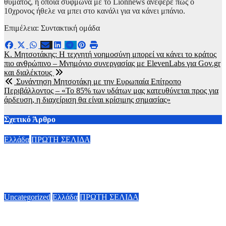
θύματος, η οποία σύφμωνα με το Lionnews ανέφερε πως ο
10χρονος ήθελε να μπει στο κανάλι για να κάνει μπάνιο.
Επιμέλεια: Συντακτική ομάδα
Πλοήγηση
Κ. Μητσοτάκης: Η τεχνητή νοημοσύνη μπορεί να κάνει το κράτος
πιο ανθρώπινο – Μνημόνιο συνεργασίας με ElevenLabs για Gov.gr
άρθρων
και διαλέκτους
Συνάντηση Μητσοτάκη με την Ευρωπαία Επίτροπο
Περιβάλλοντος – «Το 85% των υδάτων μας κατευθύνεται προς για
άρδευση, η διαχείριση θα είναι κρίσιμης σημασίας»
Σχετικό Άρθρο
Ελλάδα
ΠΡΩΤΗ ΣΕΛΙΔΑ
Πάρος: Τα αναπάντητα ερωτήματα για την τραγωδία με τον
νεκρό 4χρονο στην πισίνα
10 Αυγούστου, 2026 09:00
Uncategorized
Ελλάδα
ΠΡΩΤΗ ΣΕΛΙΔΑ
Φωτιά στον Κουβαρά Αττικής – Εκκενώνεται ο Άγιος
Στυλιανός