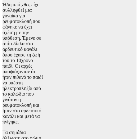
Ήδη από χθες είχε
συλληφθεί μια
γυναίκα για
ρευματοκλοπή που
φάνηκε να έχει
σχέση με την
υπόθεση. Έμενε σε
σπίτι δίπλα στο
αρδευτικό κανάλι
όπου έχασε τη ζωή
του το 10χρονο
παιδί. Οι αρχές
υποψιάζονταν ότι
ήταν πιθανό το παιδί
να υπέστη
ηλεκτροπληξία από
το καλώδιο που
γινόταν η
ρευματοκλοπή και
ήταν στο αρδευτικό
κανάλι και μετά να
πνίγηκε.
Τα σημάδια
άλλωστε στο σώμα