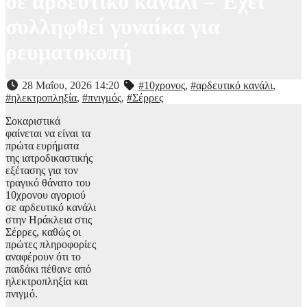
σε αρδευτικό κανάλι – Έχει
συλληφθεί γυναίκα για
ρευματοκοπή
28 Μαΐου, 2026 14:20
#10χρονος
,
#αρδευτικό κανάλι
,
#ηλεκτροπληξία
,
#πνιγμός
,
#Σέρρες
Σοκαριστικά
φαίνεται να είναι τα
πρώτα ευρήματα
της ιατροδικαστικής
εξέτασης για τον
τραγικό θάνατο του
10χρονου αγοριού
σε αρδευτικό κανάλι
στην Ηράκλεια στις
Σέρρες, καθώς οι
πρώτες πληροφορίες
αναφέρουν ότι το
παιδάκι πέθανε από
ηλεκτροπληξία και
πνιγμό.