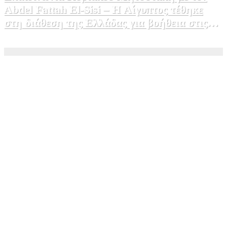
Abdel Fattah El-Sisi – Η Αίγυπτος τέθηκε
στη διάθεση της Ελλάδας για βοήθεια στις
φωτιές
5 Αυγούστου, 2026 15:58
1