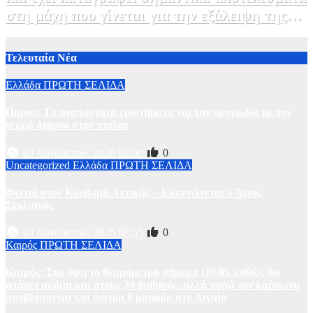
στη μάχη που γίνεται για την εξάλειψη της
ηπατίτιδας C
3 Αυγούστου, 2026 12:00
1
Τελευταία Νέα
Ελλάδα
ΠΡΩΤΗ ΣΕΛΙΔΑ
Πάρος: Τα αναπάντητα ερωτήματα για την τραγωδία με τον
νεκρό 4χρονο στην πισίνα
10 Αυγούστου, 2026 09:00
0
Uncategorized
Ελλάδα
ΠΡΩΤΗ ΣΕΛΙΔΑ
Φωτιά στον Κουβαρά Αττικής – Εκκενώνεται ο Άγιος
Στυλιανός
10 Αυγούστου, 2026 08:55
0
Καιρός
ΠΡΩΤΗ ΣΕΛΙΔΑ
Καιρός: Στα ύψη το θερμόμετρο σήμερα (10/8), καθώς θα
φτάσει ακόμα και στους 39 βαθμούς, αλλά παρά τον καύσωνα
προβλέπονται και άνεμοι 8 μποφόρ στο Αιγαίο