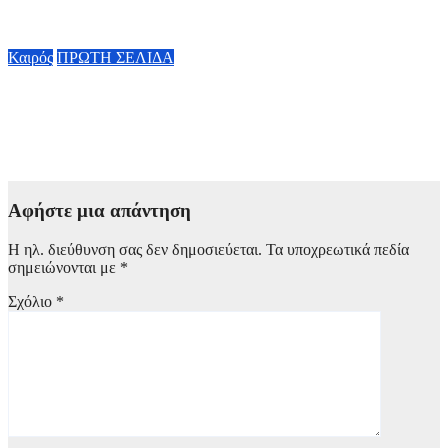
10 Αυγούστου, 2026 08:55
Καιρός
ΠΡΩΤΗ ΣΕΛΙΔΑ
Καιρός: Στα ύψη το θερμόμετρο σήμερα (10/8), καθώς θα
φτάσει ακόμα και στους 39 βαθμούς, αλλά παρά τον καύσωνα
προβλέπονται και άνεμοι 8 μποφόρ στο Αιγαίο
10 Αυγούστου, 2026 08:00
Αφήστε μια απάντηση
Η ηλ. διεύθυνση σας δεν δημοσιεύεται.
Τα υποχρεωτικά πεδία
σημειώνονται με
*
Σχόλιο
*