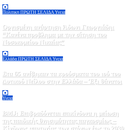
7 Αυγούστου, 2026 23:00
0
Πολιτικη
ΠΡΩΤΗ ΣΕΛΙΔΑ
Υγεια
Οργισμένη ανάρτηση Άδωνι Γεωργιάδη:
“Κανένα προβλημα με την σίτηση του
Νοσοκομείου Νικαίας”
7 Αυγούστου, 2026 11:30
0
Ελλάδα
ΠΡΩΤΗ ΣΕΛΙΔΑ
Υγεια
Στα 65 ανέβηκαν τα κρούσματα του ιού του
Δυτικού Νείλου στην Ελλάδα – Έξι θάνατοι
6 Αυγούστου, 2026 09:45
0
Υγεια
BMJ: Επιβραδύνεται επικίνδυνα η μείωση
της παιδικής θνησιμότητας παγκοσμίως –
Κίνδυνος αποτυχίας των στόχων έως το 2030