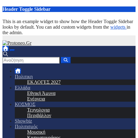
Μετάβαση
Header Toggle Sidebar
στο
περιεχόμενο
This is an example widget to show how the Header Toggle Sidebar
looks by default. You can add custom widgets from the
widgets
in
the admin.
Πολιτικη
ΕΚΛΟΓΕΣ 2027
Ελλάδα
Εθνική Άμυνα
Ενέργεια
ΚΟΣΜΟΣ
Τεχνολογια
Περιβάλλον
Showbiz
Πολιτισμός
Μουσική
Κινηματογράφος