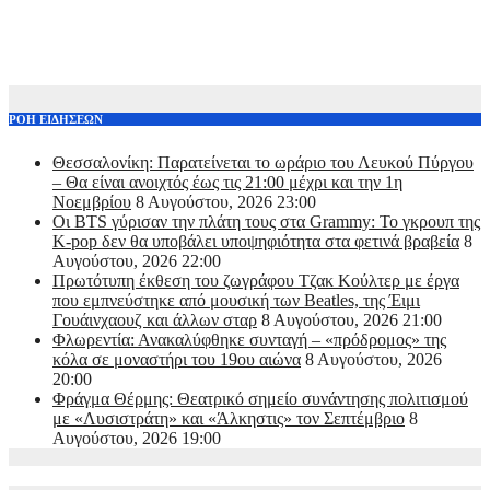
ΡΟΗ ΕΙΔΗΣΕΩΝ
Θεσσαλονίκη: Παρατείνεται το ωράριο του Λευκού Πύργου
– Θα είναι ανοιχτός έως τις 21:00 μέχρι και την 1η
Νοεμβρίου
8 Αυγούστου, 2026 23:00
Οι BTS γύρισαν την πλάτη τους στα Grammy: Το γκρουπ της
K-pop δεν θα υποβάλει υποψηφιότητα στα φετινά βραβεία
8
Αυγούστου, 2026 22:00
Πρωτότυπη έκθεση του ζωγράφου Τζακ Κούλτερ με έργα
που εμπνεύστηκε από μουσική των Beatles, της Έιμι
Γουάινχαουζ και άλλων σταρ
8 Αυγούστου, 2026 21:00
Φλωρεντία: Ανακαλύφθηκε συνταγή – «πρόδρομος» της
κόλα σε μοναστήρι του 19ου αιώνα
8 Αυγούστου, 2026
20:00
Φράγμα Θέρμης: Θεατρικό σημείο συνάντησης πολιτισμού
με «Λυσιστράτη» και «Άλκηστις» τον Σεπτέμβριο
8
Αυγούστου, 2026 19:00