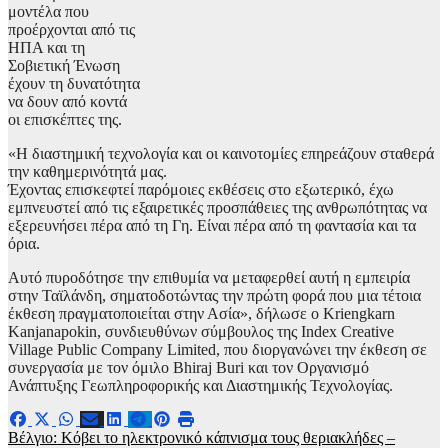
μοντέλα που
προέρχονται από τις
ΗΠΑ και τη
Σοβιετική Ένωση
έχουν τη δυνατότητα
να δουν από κοντά
οι επισκέπτες της.
«Η διαστημική τεχνολογία και οι καινοτομίες επηρεάζουν σταθερά
την καθημερινότητά μας.
Έχοντας επισκεφτεί παρόμοιες εκθέσεις στο εξωτερικό, έχω
εμπνευστεί από τις εξαιρετικές προσπάθειες της ανθρωπότητας να
εξερευνήσει πέρα από τη Γη. Είναι πέρα από τη φαντασία και τα
όρια.
Αυτό πυροδότησε την επιθυμία να μεταφερθεί αυτή η εμπειρία
στην Ταϊλάνδη, σηματοδοτώντας την πρώτη φορά που μια τέτοια
έκθεση πραγματοποιείται στην Ασία», δήλωσε ο Kriengkarn
Kanjanapokin, συνδιευθύνων σύμβουλος της Index Creative
Village Public Company Limited, που διοργανώνει την έκθεση σε
συνεργασία με τον όμιλο Bhiraj Buri και τον Οργανισμό
Ανάπτυξης Γεωπληροφορικής και Διαστημικής Τεχνολογίας.
Πλοήγηση
Βέλγιο: Κόβει το ηλεκτρονικό κάπνισμα τους θεριακλήδες –