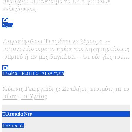
περιοχές: «Πανέτοιμο το ΕΣΥ για κάθε
ενδεχόμενο»
2 Αυγούστου, 2026 14:37
2
Υγεια
Λαγοκέφαλος: Τι πρέπει να ξέρουμε αν
καταναλώσουμε το κρέας του δηλητηριώδους
ψαριού ή αν μας δαγκώσει – Οι οδηγίες του
ΕΟΔΥ
2 Αυγούστου, 2026 13:00
1
Ελλάδα
ΠΡΩΤΗ ΣΕΛΙΔΑ
Υγεια
Άδωνις Γεωργιάδης: Σε πλήρη ετοιμότητα το
σύστημα Υγείας
2 Αυγούστου, 2026 11:49
1
Τελευταία Νέα
Πολιτισμός