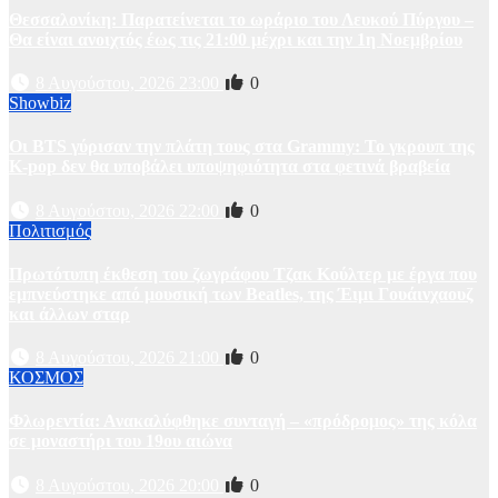
Θεσσαλονίκη: Παρατείνεται το ωράριο του Λευκού Πύργου –
Θα είναι ανοιχτός έως τις 21:00 μέχρι και την 1η Νοεμβρίου
8 Αυγούστου, 2026 23:00
0
Showbiz
Οι BTS γύρισαν την πλάτη τους στα Grammy: Το γκρουπ της
K-pop δεν θα υποβάλει υποψηφιότητα στα φετινά βραβεία
8 Αυγούστου, 2026 22:00
0
Πολιτισμός
Πρωτότυπη έκθεση του ζωγράφου Τζακ Κούλτερ με έργα που
εμπνεύστηκε από μουσική των Beatles, της Έιμι Γουάινχαουζ
και άλλων σταρ
8 Αυγούστου, 2026 21:00
0
ΚΟΣΜΟΣ
Φλωρεντία: Ανακαλύφθηκε συνταγή – «πρόδρομος» της κόλα
σε μοναστήρι του 19ου αιώνα
8 Αυγούστου, 2026 20:00
0