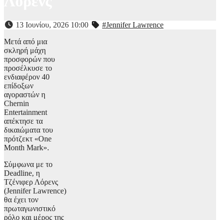
Λόρενς
13 Ιουνίου, 2026 10:00
#Jennifer Lawrence
Μετά από μια
σκληρή μάχη
προσφορών που
προσέλκυσε το
ενδιαφέρον 40
επίδοξων
αγοραστών η
Chernin
Entertainment
απέκτησε τα
δικαιώματα του
πρότζεκτ «One
Month Mark».
Σύμφωνα με το
Deadline, η
Τζένιφερ Λόρενς
(Jennifer Lawrence)
θα έχει τον
πρωταγωνιστικό
ρόλο και μέρος της