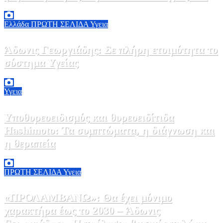
ΕΟΔΥ
2 Αυγούστου, 2026 13:00
1
Ελλάδα
ΠΡΩΤΗ ΣΕΛΙΔΑ
Υγεια
Άδωνις Γεωργιάδης: Σε πλήρη ετοιμότητα το
σύστημα Υγείας
2 Αυγούστου, 2026 11:49
1
Υγεια
Υποθυρεοειδισμός και θυρεοειδίτιδα
Hashimoto: Τα συμπτώματα, η διάγνωση και
η θεραπεία
2 Αυγούστου, 2026 11:00
1
ΠΡΩΤΗ ΣΕΛΙΔΑ
Υγεια
«ΠΡΟΛΑΜΒΑΝΩ»: Θα έχει μόνιμο
χαρακτήρα έως το 2030 – Άδωνις