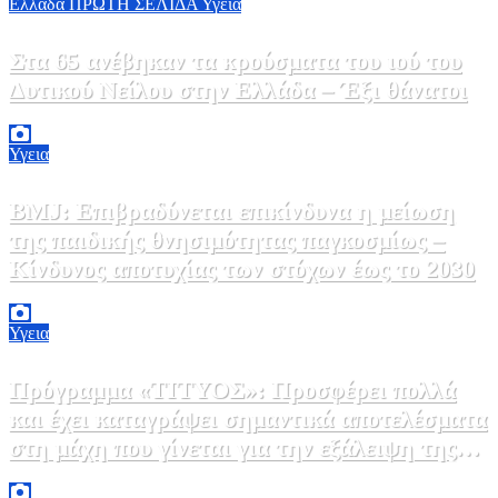
Ελλάδα
ΠΡΩΤΗ ΣΕΛΙΔΑ
Υγεια
Στα 65 ανέβηκαν τα κρούσματα του ιού του
Δυτικού Νείλου στην Ελλάδα – Έξι θάνατοι
6 Αυγούστου, 2026 09:45
0
Υγεια
BMJ: Επιβραδύνεται επικίνδυνα η μείωση
της παιδικής θνησιμότητας παγκοσμίως –
Κίνδυνος αποτυχίας των στόχων έως το 2030
5 Αυγούστου, 2026 21:00
3
Υγεια
Πρόγραμμα «ΤΙΤΥΟΣ»: Προσφέρει πολλά
και έχει καταγράψει σημαντικά αποτελέσματα
στη μάχη που γίνεται για την εξάλειψη της
ηπατίτιδας C
3 Αυγούστου, 2026 12:00
1