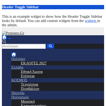
Μετάβαση
Header Toggle Sidebar
στο
περιεχόμενο
This is an example widget to show how the Header Toggle Sidebar
looks by default. You can add custom widgets from the
widgets
in
the admin.
Πολιτικη
ΕΚΛΟΓΕΣ 2027
Ελλάδα
Εθνική Άμυνα
Ενέργεια
ΚΟΣΜΟΣ
Τεχνολογια
Περιβάλλον
Showbiz
Πολιτισμός
Μουσική
Κινηματογράφος