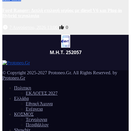
Ford Ranger: Διπλή επιλογή ισχύος με diesel V6 και Plug-in
Hybrid τεχνολογία
7 Αυγούστου, 2026 13:00
0
Μ.Η.Τ. 252057
© Copyright 2025-2027 Protoneo.Gr. All Rights Reserved. by
Protoneo.Gr
Πολιτικη
ΕΚΛΟΓΕΣ 2027
Ελλάδα
Εθνική Άμυνα
Ενέργεια
ΚΟΣΜΟΣ
Τεχνολογια
Περιβάλλον
Showbiz