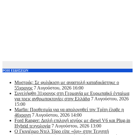
ΡΟΗ ΕΙΔΗΣΕΩΝ
Μυστράς: Σε φυλάκιση με αναστολή καταδικάστηκε ο
55χρονος
7 Αυγούστου, 2026 16:00
Συνελήφθη 31χρονος στη Γερμανία με Ευρωπαϊκό ένταλμα
για τρεις ανθρωποκτονίες στην Ελλάδα
7 Αυγούστου, 2026
15:00
Marfin: Προθεσμία για να απολογηθεί την Τρίτη έλαβε η
46χρονη
7 Αυγούστου, 2026 14:00
Ford Ranger: Διπλή επιλογή ισχύος με diesel V6 και Plug-in
Hybrid τεχνολογία
7 Αυγούστου, 2026 13:00
Ο Γκιγιέρμο Ντελ Τόρο είπε «όχι» στην Τεχνητή