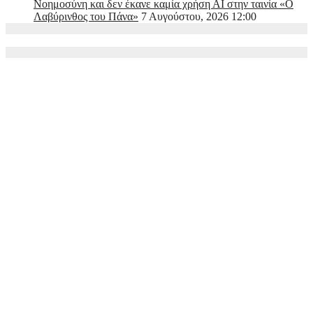
Νοημοσύνη και δεν έκανε καμία χρήση ΑΙ στην ταινία «Ο
Λαβύρινθος του Πάνα»
7 Αυγούστου, 2026 12:00