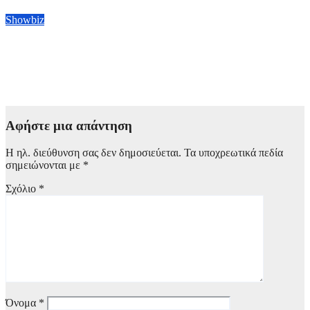
7 Αυγούστου, 2026 11:00
Showbiz
Ο «Weird Al» Yankovic γύρισε την πλάτη σε μυθική προσφορά
1 εκ. δολαρίων για να εμφανιστεί σε Φεστιβάλ στη Σαουδική
Αραβία
7 Αυγούστου, 2026 09:00
Αφήστε μια απάντηση
Η ηλ. διεύθυνση σας δεν δημοσιεύεται.
Τα υποχρεωτικά πεδία
σημειώνονται με
*
Σχόλιο
*
Όνομα
*