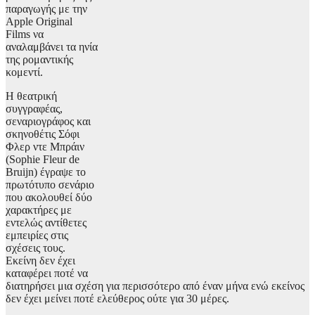
παραγωγής με την
Apple Original
Films να
αναλαμβάνει τα ηνία
της ρομαντικής
κομεντί.
Η θεατρική
συγγραφέας,
σεναριογράφος και
σκηνοθέτις Σόφι
Φλερ ντε Μπράιν
(Sophie Fleur de
Bruijn) έγραψε το
πρωτότυπο σενάριο
που ακολουθεί δύο
χαρακτήρες με
εντελώς αντίθετες
εμπειρίες στις
σχέσεις τους.
Εκείνη δεν έχει
καταφέρει ποτέ να
διατηρήσει μια σχέση για περισσότερο από έναν μήνα ενώ εκείνος
δεν έχει μείνει ποτέ ελεύθερος ούτε για 30 μέρες.