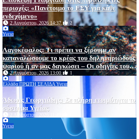
περιοχές: «Πανέτοιμο το ΕΣΥ για κάθε
ενδεχόμενο»
2 Αυγούστου, 2026 14:37
2
Υγεια
Λαγοκέφαλος: Τι πρέπει να ξέρουμε αν
καταναλώσουμε το κρέας του δηλητηριώδους
ψαριού ή αν μας δαγκώσει – Οι οδηγίες του
ΕΟΔΥ
2 Αυγούστου, 2026 13:00
1
Ελλάδα
ΠΡΩΤΗ ΣΕΛΙΔΑ
Υγεια
Άδωνις Γεωργιάδης: Σε πλήρη ετοιμότητα το
σύστημα Υγείας
2 Αυγούστου, 2026 11:49
1
Υγεια