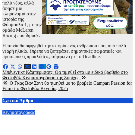
πολύ νέος, αλλά
άφησε μια
κληρονομιά στην
ιστορία της
Φόρμουλα 1, με την
ομάδα McLaren
Racing που ίδρυσε.
Η ταινία θα αφηγηθεί την ιστορία ενός ανθρώπου που, από πολύ
νεαρή ηλικία, έπρεπε να ξεπεράσει σημαντικές σωματικές και
προσωπικές προκλήσεις, σύμφωνα με το Deadline.
Πλοήγηση
Μπένεντικτ Κάμπερμπατς: Θα τιμηθεί στο με ειδικό βραβείο στο
Φεστιβάλ Κινηματογράφου της Ζυρίχης
άρθρων
Ο Γκας Βαν Σαντ θα τιμηθεί με το βραβείο Campari Passion for
Film στο Φεστιβάλ Βενετίας 2025
Σχετικό Άρθρο
Κινηματογράφος
Τιμητική διάκριση για τον Ντιέγκο Λούνα στο Φεστιβάλ
Κινηματογράφου Σαράγεβο