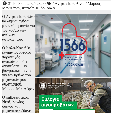
31 Ιουλίου, 2025 23:00
#Αντρέα Ιερβολίνο
,
#Μπρους
ΜακΛάρεν
,
#ταινία
,
#Φόρμουλα 1
Ο Αντρέα Ιερβολίνο
θα δημιουργήσει
μια ακόμη ταινία για
τον κόσμο των
αγώνων
αυτοκινήτου.
Ο Ιταλo-Καναδός
κινηματογραφικός
παραγωγός
ανακοίνωσε ότι
αναπτύσσει μια
βιογραφική ταινία
για τον θρύλο του
μηχανοκίνητου
αθλητισμού,
Μπρους ΜακΛάρεν.
Ο εμβληματικός
Νεοζηλανδός
οδηγός και
μηχανικός πέθανε