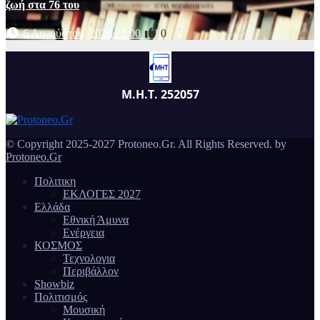
ζωή στα 76 του
6 Αυγούστου, 2026 21:00
0
Μ.Η.Τ. 252057
© Copyright 2025-2027 Protoneo.Gr. All Rights Reserved. by
Protoneo.Gr
Πολιτικη
ΕΚΛΟΓΕΣ 2027
Ελλάδα
Εθνική Άμυνα
Ενέργεια
ΚΟΣΜΟΣ
Τεχνολογια
Περιβάλλον
Showbiz
Πολιτισμός
Μουσική