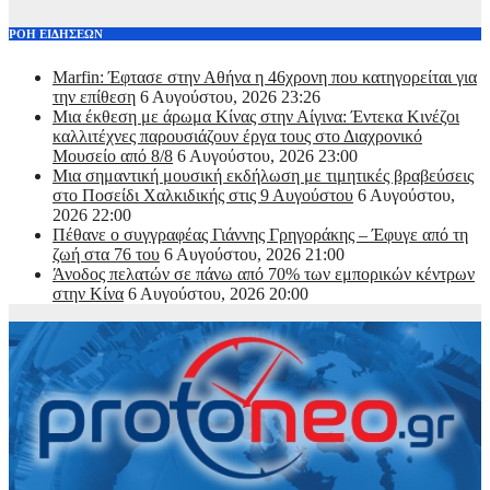
ΡΟΗ ΕΙΔΗΣΕΩΝ
Marfin: Έφτασε στην Αθήνα η 46χρονη που κατηγορείται για
την επίθεση
6 Αυγούστου, 2026 23:26
Μια έκθεση με άρωμα Κίνας στην Αίγινα: Έντεκα Κινέζοι
καλλιτέχνες παρουσιάζουν έργα τους στο Διαχρονικό
Μουσείο από 8/8
6 Αυγούστου, 2026 23:00
Μια σημαντική μουσική εκδήλωση με τιμητικές βραβεύσεις
στο Ποσείδι Χαλκιδικής στις 9 Αυγούστου
6 Αυγούστου,
2026 22:00
Πέθανε ο συγγραφέας Γιάννης Γρηγοράκης – Έφυγε από τη
ζωή στα 76 του
6 Αυγούστου, 2026 21:00
Άνοδος πελατών σε πάνω από 70% των εμπορικών κέντρων
στην Κίνα
6 Αυγούστου, 2026 20:00