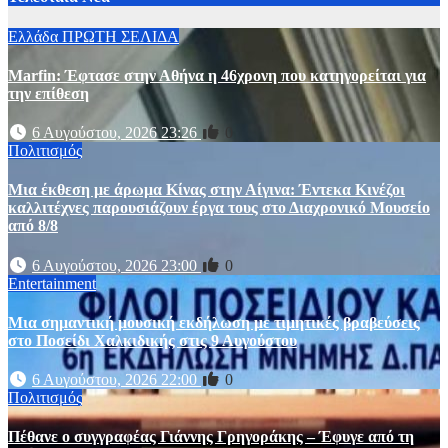
Ελλάδα
ΠΡΩΤΗ ΣΕΛΙΔΑ
Marfin: Έφτασε στην Αθήνα η 46χρονη που κατηγορείται για
την επίθεση
6 Αυγούστου, 2026 23:26
0
Πολιτισμός
Μια έκθεση με άρωμα Κίνας στην Αίγινα: Έντεκα Κινέζοι
καλλιτέχνες παρουσιάζουν έργα τους στο Διαχρονικό Μουσείο
από 8/8
6 Αυγούστου, 2026 23:00
0
Entertainment
Μια σημαντική μουσική εκδήλωση με τιμητικές βραβεύσεις
στο Ποσείδι Χαλκιδικής στις 9 Αυγούστου
6 Αυγούστου, 2026 22:00
0
Πολιτισμός
Πέθανε ο συγγραφέας Γιάννης Γρηγοράκης – Έφυγε από τη