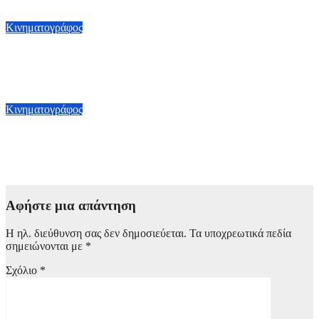
6 Αυγούστου, 2026 19:00
Κινηματογράφος
Το «Toy Story 5» έσπασε το φράγμα του 1 δισ. δολαρίων και
σαρώνει στο παγκόσμιο box office
5 Αυγούστου, 2026 10:00
Κινηματογράφος
MCU Chronological Order: Η σωστή χρονολογική σειρά για
να δεις όλες τις ταινίες και σειρές της Marvel
4 Αυγούστου, 2026 15:00
Αφήστε μια απάντηση
Η ηλ. διεύθυνση σας δεν δημοσιεύεται.
Τα υποχρεωτικά πεδία
σημειώνονται με
*
Σχόλιο
*