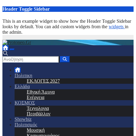
Μετάβαση
Header Toggle Sidebar
στο
περιεχόμενο
This is an example widget to show how the Header Toggle Sidebar
looks by default. You can add custom widgets from the
widgets
in
the admin.
Πολιτικη
ΕΚΛΟΓΕΣ 2027
Ελλάδα
Εθνική Άμυνα
Ενέργεια
ΚΟΣΜΟΣ
Τεχνολογια
Περιβάλλον
Showbiz
Πολιτισμός
Μουσική
Κινηματογράφος