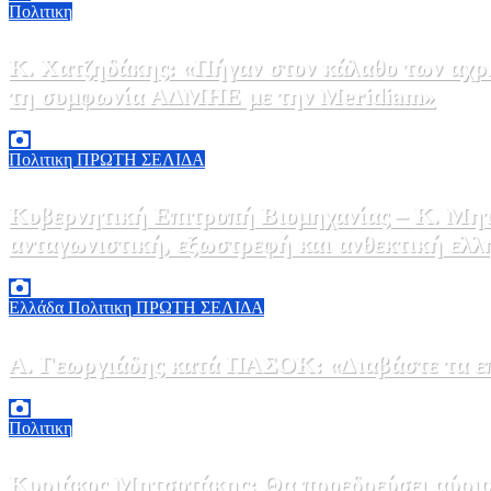
Πολιτικη
Κ. Χατζηδάκης: «Πήγαν στον κάλαθο των αχρή
τη συμφωνία ΑΔΜΗΕ με την Meridiam»
6 Αυγούστου, 2026 15:00
0
Πολιτικη
ΠΡΩΤΗ ΣΕΛΙΔΑ
Κυβερνητική Επιτροπή Βιομηχανίας – Κ. Μητ
ανταγωνιστική, εξωστρεφή και ανθεκτική ελλ
6 Αυγούστου, 2026 14:00
0
Ελλάδα
Πολιτικη
ΠΡΩΤΗ ΣΕΛΙΔΑ
Α. Γεωργιάδης κατά ΠΑΣΟΚ: «Διαβάστε τα επί
6 Αυγούστου, 2026 13:02
0
Πολιτικη
Κυριάκος Μητσοτάκης: Θα προεδρεύσει αύριο