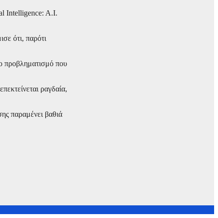
Intelligence: A.I.
σε ότι, παρότι
ρο προβληματισμό που
πεκτείνεται ραγδαία,
σης παραμένει βαθιά