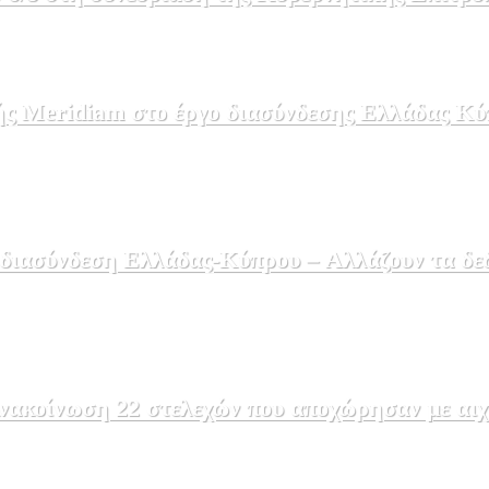
ής Meridiam στο έργο διασύνδεσης Ελλάδας Κύ
 διασύνδεση Ελλάδας-Κύπρου – Αλλάζουν τα δε
ακοίνωση 22 στελεχών που αποχώρησαν με αιχμέ