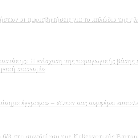
στων οι αμφισβητήσεις για το καλώδιο της η
σοτάκης: Η ενίσχυση της παραγωγικής βάσης σ
ηνική οικονομία
σημα έγγραφα» – «Όταν σας συμφέρει επικαλε
 6/8 στη συνεδρίαση της Κυβερνητικής Επιτρο