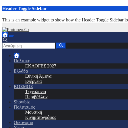
Μετάβαση
Header Toggle Sidebar
στο
περιεχόμενο
This is an example widget to show how the Header Toggle Sidebar lo
Πολιτικη
ΕΚΛΟΓΕΣ 2027
Ελλάδα
Εθνική Άμυνα
Ενέργεια
ΚΟΣΜΟΣ
Τεχνολογια
Περιβάλλον
Showbiz
Πολιτισμός
Μουσική
Κινηματογράφος
Οικονομια
Υγεια