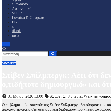
auto-moto
Αστυνομικό
SPORTS
Γυναίκα & Ομορφιά
FB
x
tiktok
insta
Showbiz
Στίβεν Σπίλμπεργκ: Λέει ότι δε
ο,τιδήποτε δημιουργικό» και ότ
31 Μαΐου, 2026 13:00
#Στίβεν Σπίλμπεργκ
,
#τεχνητή νοημο
Ο εμβληματικός σκηνοθέτης Στίβεν Σπίλμπεργκ ξεκαθάρισε τη στάσ
απόλυτο εργαλείο στη δημιουργική διαδικασία του κινηματογράφου.