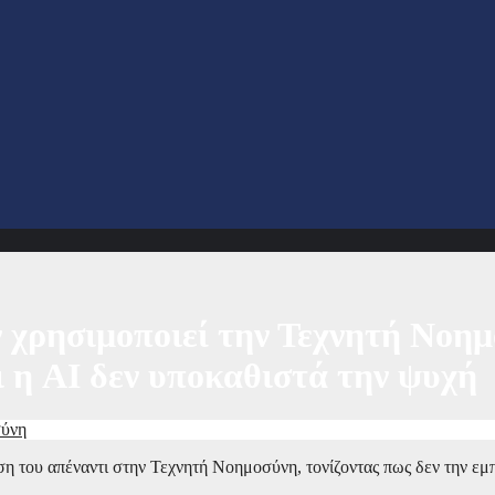
ν χρησιμοποιεί την Τεχνητή Νοημ
ι η AI δεν υποκαθιστά την ψυχή
σύνη
η του απέναντι στην Τεχνητή Νοημοσύνη, τονίζοντας πως δεν την εμπ