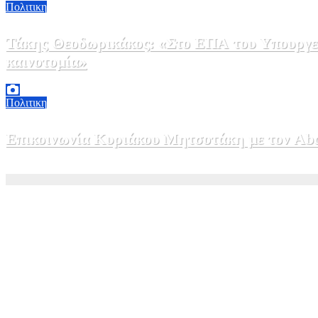
Πολιτικη
Τάκης Θεοδωρικάκος: «Στο ΕΠΑ του Υπουργεί
καινοτομία»
5 Αυγούστου, 2026 16:30
1
Πολιτικη
Επικοινωνία Κυριάκου Μητσοτάκη με τον Abdel
5 Αυγούστου, 2026 15:58
1