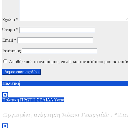
Σχόλιο
*
Όνομα
*
Email
*
Ιστότοπος
Αποθήκευσε το όνομά μου, email, και τον ιστότοπο μου σε αυτό
Πολιτική
Πολιτικη
ΠΡΩΤΗ ΣΕΛΙΔΑ
Υγεια
Οργισμένη ανάρτηση Άδωνι Γεωργιάδη: “Κανέ
7 Αυγούστου, 2026 11:30
0