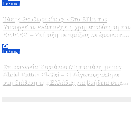
Πολιτικη
Τάκης Θεοδωρικάκος: «Στο ΕΠΑ του
Υπουργείου Ανάπτυξης η χρηματοδότηση του
ΕΛΙΔΕΚ – Στήριξη με πράξεις σε έρευνα και
καινοτομία»
5 Αυγούστου, 2026 16:30
1
Πολιτικη
Επικοινωνία Κυριάκου Μητσοτάκη με τον
Abdel Fattah El-Sisi – Η Αίγυπτος τέθηκε
στη διάθεση της Ελλάδας για βοήθεια στις
φωτιές
5 Αυγούστου, 2026 15:58
1