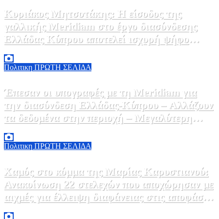
Κυριάκος Μητσοτάκης: Η είσοδος της
γαλλικής Meridiam στο έργο διασύνδεσης
Ελλάδας Κύπρου αποτελεί ισχυρή ψήφο
εμπιστοσύνη στον ενεργειακό τομέα της
5 Αυγούστου, 2026 18:40
1
Ελλάδας
Πολιτικη
ΠΡΩΤΗ ΣΕΛΙΔΑ
Έπεσαν οι υπογραφές με τη Meridiam για
την διασύνδεση Ελλάδας-Κύπρου – Αλλάζουν
τα δεδομένα στην περιοχή – Μεγαλύτερη
αναβάθμιση του ενεργειακού ρόλου της χώρας
5 Αυγούστου, 2026 18:00
2
Πολιτικη
ΠΡΩΤΗ ΣΕΛΙΔΑ
Χαμός στο κόμμα της Μαρίας Καρυστιανού:
Ανακοίνωση 22 στελεχών που αποχώρησαν με
αιχμές για έλλειψη διαφάνειας στις αποφάσεις
και ύπαρξη «αυλών»»
5 Αυγούστου, 2026 17:00
0