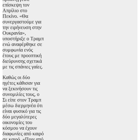
επίσκεψη τον
Απρίλιο στο
Πεκίνο. «Θα
συνεργαστούμε για
την ειρήνευση στην
Ουκρανία»,
υποστήριξε ο Τραμπ
ενώ αναφέρθηκε σε
συμφωνία ενός
έτους με προοπτική
διεύρυνσης σχετικά
με τις σπάνιες γαίες.
Καθώς οι δύο
ηγέτες κάθισαν για
να ξεκινήσουν τις
συνομιλίες τους, ο
Σι είπε στον Τραμπ
μέσω διερμηνέα ότι
είναι φυσικό για τις
δύο μεγαλύτερες
οικονομίες του
κόσμου να έχουν
διαφωνίες από καιρό
σε καιρό. «Πριν από