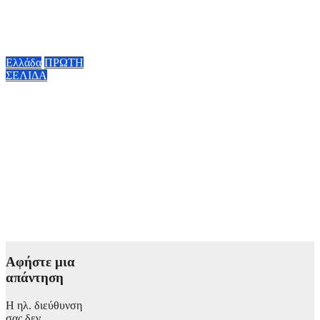
το σημείο)
8 Αυγούστου,
2026 13:01
Ελλάδα
ΠΡΩΤΗ
ΣΕΛΙΔΑ
Φωτιά σε
Αττικoβοιωτία: Η
πυρκαγιά
απελευθέρωσε
ενέργεια ίση με 6
βόμβες Χιροσίμα –
Στοιχεία που
σοκάρουν
8 Αυγούστου,
2026 10:10
Αφήστε μια
απάντηση
Η ηλ. διεύθυνση
σας δεν