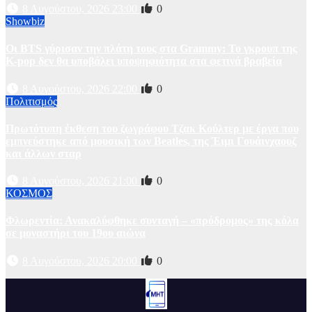
8 Αυγούστου, 2026 23:00
0
Showbiz
Οι BTS γύρισαν την πλάτη τους στα Grammy: Το γκρουπ της
K-pop δεν θα υποβάλει υποψηφιότητα στα φετινά βραβεία
8 Αυγούστου, 2026 22:00
0
Πολιτισμός
Πρωτότυπη έκθεση του ζωγράφου Τζακ Κούλτερ με έργα που
εμπνεύστηκε από μουσική των Beatles, της Έιμι Γουάινχαουζ
και άλλων σταρ
8 Αυγούστου, 2026 21:00
0
ΚΟΣΜΟΣ
Φλωρεντία: Ανακαλύφθηκε συνταγή – «πρόδρομος» της κόλα
σε μοναστήρι του 19ου αιώνα
8 Αυγούστου, 2026 20:00
0