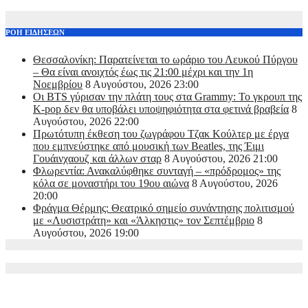
ΡΟΗ ΕΙΔΗΣΕΩΝ
Θεσσαλονίκη: Παρατείνεται το ωράριο του Λευκού Πύργου
– Θα είναι ανοιχτός έως τις 21:00 μέχρι και την 1η
Νοεμβρίου
8 Αυγούστου, 2026 23:00
Οι BTS γύρισαν την πλάτη τους στα Grammy: Το γκρουπ της
K-pop δεν θα υποβάλει υποψηφιότητα στα φετινά βραβεία
8
Αυγούστου, 2026 22:00
Πρωτότυπη έκθεση του ζωγράφου Τζακ Κούλτερ με έργα
που εμπνεύστηκε από μουσική των Beatles, της Έιμι
Γουάινχαουζ και άλλων σταρ
8 Αυγούστου, 2026 21:00
Φλωρεντία: Ανακαλύφθηκε συνταγή – «πρόδρομος» της
κόλα σε μοναστήρι του 19ου αιώνα
8 Αυγούστου, 2026
20:00
Φράγμα Θέρμης: Θεατρικό σημείο συνάντησης πολιτισμού
με «Λυσιστράτη» και «Άλκηστις» τον Σεπτέμβριο
8
Αυγούστου, 2026 19:00