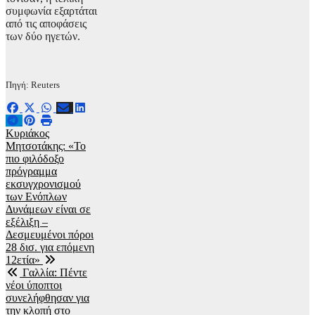
συμφωνία εξαρτάται
από τις αποφάσεις
των δύο ηγετών.
Πηγή: Reuters
Πλοήγηση
Κυριάκος
Μητσοτάκης: «Το
άρθρων
πιο φιλόδοξο
πρόγραμμα
εκσυγχρονισμού
των Ενόπλων
Δυνάμεων είναι σε
εξέλιξη –
Δεσμευμένοι πόροι
28 δισ. για επόμενη
12ετία»
Γαλλία: Πέντε
νέοι ύποπτοι
συνελήφθησαν για
την κλοπή στο