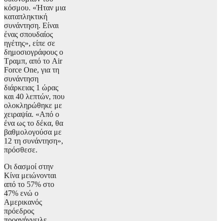
κόσμου. «Ήταν μια
καταπληκτική
συνάντηση. Είναι
ένας σπουδαίος
ηγέτης», είπε σε
δημοσιογράφους ο
Τραμπ, από το Air
Force One, για τη
συνάντηση
διάρκειας 1 ώρας
και 40 λεπτών, που
ολοκληρώθηκε με
χειραψία. «Από ο
ένα ως το δέκα, θα
βαθμολογούσα με
12 τη συνάντηση»,
πρόσθεσε.
Οι δασμοί στην
Κίνα μειώνονται
από το 57% στο
47% ενώ ο
Αμερικανός
πρόεδρος
προανήγγειλε