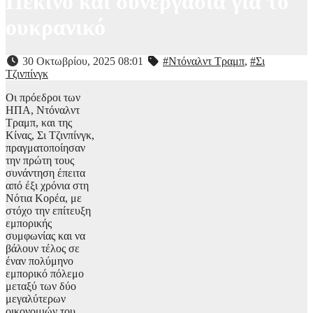
Πεκίνο και συνεργασία για το
ουκρανικό
30 Οκτωβρίου, 2025 08:01
#Ντόναλντ Τραμπ
,
#Σι
Τζινπίνγκ
Οι πρόεδροι των
ΗΠΑ, Ντόναλντ
Τραμπ, και της
Κίνας, Σι Τζινπίνγκ,
πραγματοποίησαν
την πρώτη τους
συνάντηση έπειτα
από έξι χρόνια στη
Νότια Κορέα, με
στόχο την επίτευξη
εμπορικής
συμφωνίας και να
βάλουν τέλος σε
έναν πολύμηνο
εμπορικό πόλεμο
μεταξύ των δύο
μεγαλύτερων
οικονομιών του