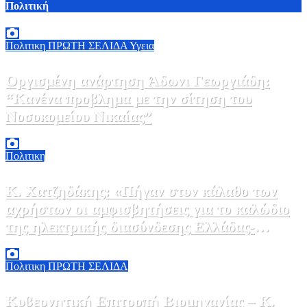
Πολιτική
Πολιτικη
ΠΡΩΤΗ ΣΕΛΙΔΑ
Υγεια
Οργισμένη ανάρτηση Άδωνι Γεωργιάδη:
“Κανένα προβλημα με την σίτηση του
Νοσοκομείου Νικαίας”
7 Αυγούστου, 2026 11:30
0
Πολιτικη
Κ. Χατζηδάκης: «Πήγαν στον κάλαθο των
αχρήστων οι αμφισβητήσεις για το καλώδιο
της ηλεκτρικής διασύνδεσης Ελλάδας-
Κύπρου μετά τη συμφωνία ΑΔΜΗΕ με την
6 Αυγούστου, 2026 15:00
0
Meridiam»
Πολιτικη
ΠΡΩΤΗ ΣΕΛΙΔΑ
Κυβερνητική Επιτροπή Βιομηχανίας – Κ.