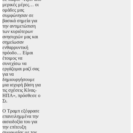
μερικές μέρες… οι
ομάδες μας
συμφώνησαν σε
βασικά σημεία για
την αντιμετώπιση
των κυριότερων
ανησυχιών μας και
σημείωσαν
ενθαρρυντική
πρόοδο… Είμαι
έτοιμος να
συνεχίσω να
εργάζομαι μαζί σας
για να
δημιουργήσουμε
μια ισχυρή βάση για
τις σχέσεις Κίνας-
ΗΠΑ», πρόσθεσε ο
Σι.
Ο Τραμπ εξέφρασε
επανειλημμένα την
αισιοδοξία του για
την επίτευξη
συμφωνίας με τον