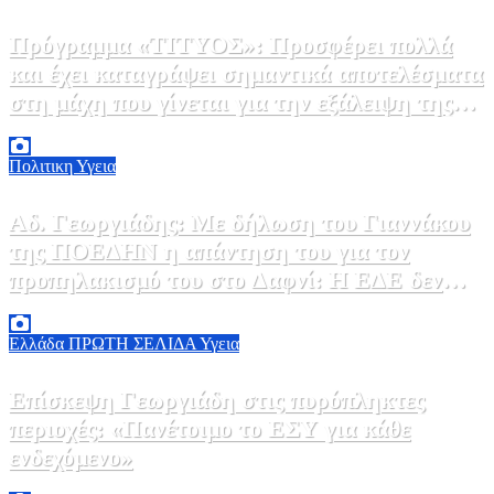
Πρόγραμμα «ΤΙΤΥΟΣ»: Προσφέρει πολλά
και έχει καταγράψει σημαντικά αποτελέσματα
στη μάχη που γίνεται για την εξάλειψη της
ηπατίτιδας C
3 Αυγούστου, 2026 12:00
1
Πολιτικη
Υγεια
Αδ. Γεωργιάδης: Με δήλωση του Γιαννάκου
της ΠΟΕΔΗΝ η απάντηση του για τον
προπηλακισμό του στο Δαφνί: Η ΕΔΕ δεν
μπορεί να σταματήσει
3 Αυγούστου, 2026 11:30
0
Ελλάδα
ΠΡΩΤΗ ΣΕΛΙΔΑ
Υγεια
Επίσκεψη Γεωργιάδη στις πυρόπληκτες
περιοχές: «Πανέτοιμο το ΕΣΥ για κάθε
ενδεχόμενο»
2 Αυγούστου, 2026 14:37
2