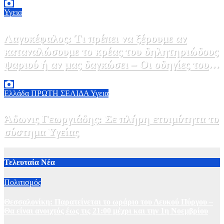
Υγεια
Λαγοκέφαλος: Τι πρέπει να ξέρουμε αν
καταναλώσουμε το κρέας του δηλητηριώδους
ψαριού ή αν μας δαγκώσει – Οι οδηγίες του
ΕΟΔΥ
2 Αυγούστου, 2026 13:00
1
Ελλάδα
ΠΡΩΤΗ ΣΕΛΙΔΑ
Υγεια
Άδωνις Γεωργιάδης: Σε πλήρη ετοιμότητα το
σύστημα Υγείας
2 Αυγούστου, 2026 11:49
1
Τελευταία Νέα
Πολιτισμός
Θεσσαλονίκη: Παρατείνεται το ωράριο του Λευκού Πύργου –
Θα είναι ανοιχτός έως τις 21:00 μέχρι και την 1η Νοεμβρίου