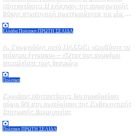
Μητσοτάκης: Η ενίσχυση της παραγωγικής
βάσης στρατηγική προτεραιότητα για μία πιο
ανταγωνιστική, εξωστρεφή και ανθεκτική
6 Αυγούστου, 2026 14:00
0
ελληνική οικονομία
Ελλάδα
Πολιτικη
ΠΡΩΤΗ ΣΕΛΙΔΑ
Α. Γεωργιάδης κατά ΠΑΣΟΚ: «Διαβάστε τα
επίσημα έγγραφα» – «Όταν σας συμφέρει
επικαλείστε τους θεσμούς»
6 Αυγούστου, 2026 13:02
0
Πολιτικη
Κυριάκος Μητσοτάκης: Θα προεδρεύσει
αύριο 6/8 στη συνεδρίαση της Κυβερνητικής
Επιτροπής Βιομηχανίας
5 Αυγούστου, 2026 19:30
2
Πολιτικη
ΠΡΩΤΗ ΣΕΛΙΔΑ