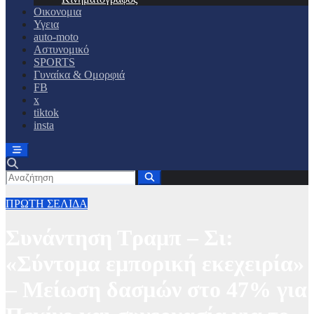
Οικονομια
Υγεια
auto-moto
Αστυνομικό
SPORTS
Γυναίκα & Ομορφιά
FB
x
tiktok
insta
ΠΡΩΤΗ ΣΕΛΙΔΑ
Συνάντηση Τραμπ – Σι:
«Σύντομα εμπορική εκεχειρία»
– Μείωση δασμών στο 47% για