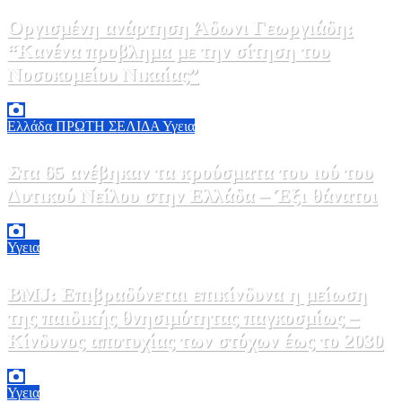
Οργισμένη ανάρτηση Άδωνι Γεωργιάδη:
“Κανένα προβλημα με την σίτηση του
Νοσοκομείου Νικαίας”
7 Αυγούστου, 2026 11:30
0
Ελλάδα
ΠΡΩΤΗ ΣΕΛΙΔΑ
Υγεια
Στα 65 ανέβηκαν τα κρούσματα του ιού του
Δυτικού Νείλου στην Ελλάδα – Έξι θάνατοι
6 Αυγούστου, 2026 09:45
0
Υγεια
BMJ: Επιβραδύνεται επικίνδυνα η μείωση
της παιδικής θνησιμότητας παγκοσμίως –
Κίνδυνος αποτυχίας των στόχων έως το 2030
5 Αυγούστου, 2026 21:00
3
Υγεια