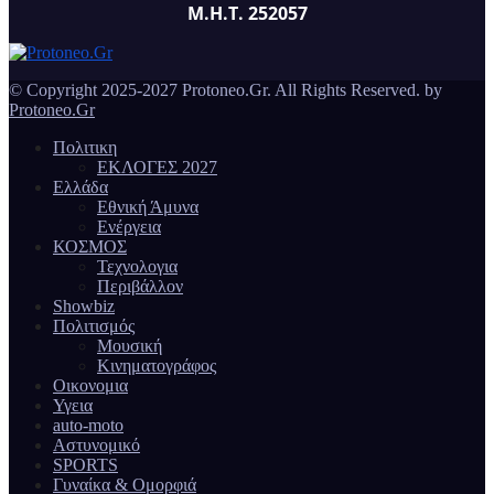
Μ.Η.Τ. 252057
© Copyright 2025-2027 Protoneo.Gr. All Rights Reserved. by
Protoneo.Gr
Πολιτικη
ΕΚΛΟΓΕΣ 2027
Ελλάδα
Εθνική Άμυνα
Ενέργεια
ΚΟΣΜΟΣ
Τεχνολογια
Περιβάλλον
Showbiz
Πολιτισμός
Μουσική
Κινηματογράφος
Οικονομια
Υγεια
auto-moto
Αστυνομικό
SPORTS
Γυναίκα & Ομορφιά