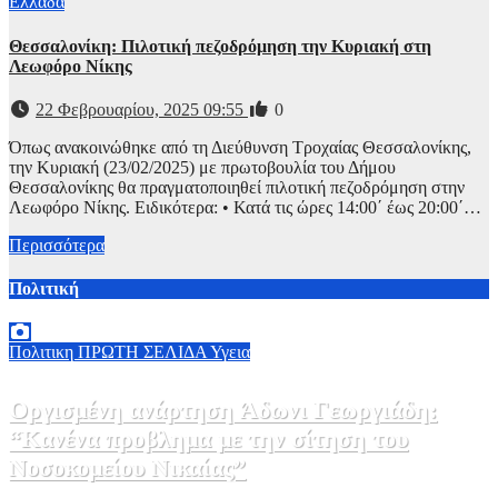
Ελλάδα
Θεσσαλονίκη: Πιλοτική πεζοδρόμηση την Κυριακή στη
Λεωφόρο Νίκης
22 Φεβρουαρίου, 2025 09:55
0
Όπως ανακοινώθηκε από τη Διεύθυνση Τροχαίας Θεσσαλονίκης,
την Κυριακή (23/02/2025) με πρωτοβουλία του Δήμου
Θεσσαλονίκης θα πραγματοποιηθεί πιλοτική πεζοδρόμηση στην
Λεωφόρο Νίκης. Ειδικότερα: • Κατά τις ώρες 14:00΄ έως 20:00΄…
Περισσότερα
Πολιτική
Πολιτικη
ΠΡΩΤΗ ΣΕΛΙΔΑ
Υγεια
Οργισμένη ανάρτηση Άδωνι Γεωργιάδη:
“Κανένα προβλημα με την σίτηση του
Νοσοκομείου Νικαίας”
7 Αυγούστου, 2026 11:30
0