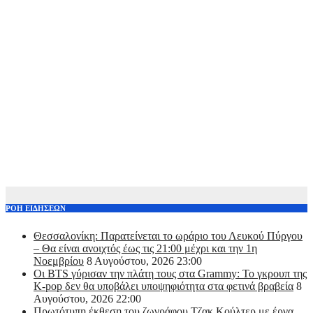
ΡΟΗ ΕΙΔΗΣΕΩΝ
Θεσσαλονίκη: Παρατείνεται το ωράριο του Λευκού Πύργου
– Θα είναι ανοιχτός έως τις 21:00 μέχρι και την 1η
Νοεμβρίου
8 Αυγούστου, 2026 23:00
Οι BTS γύρισαν την πλάτη τους στα Grammy: Το γκρουπ της
K-pop δεν θα υποβάλει υποψηφιότητα στα φετινά βραβεία
8
Αυγούστου, 2026 22:00
Πρωτότυπη έκθεση του ζωγράφου Τζακ Κούλτερ με έργα