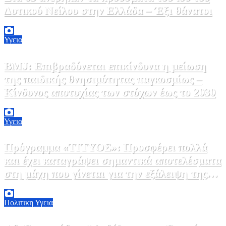
Δυτικού Νείλου στην Ελλάδα – Έξι θάνατοι
6 Αυγούστου, 2026 09:45
0
Υγεια
BMJ: Επιβραδύνεται επικίνδυνα η μείωση
της παιδικής θνησιμότητας παγκοσμίως –
Κίνδυνος αποτυχίας των στόχων έως το 2030
5 Αυγούστου, 2026 21:00
3
Υγεια
Πρόγραμμα «ΤΙΤΥΟΣ»: Προσφέρει πολλά
και έχει καταγράψει σημαντικά αποτελέσματα
στη μάχη που γίνεται για την εξάλειψη της
ηπατίτιδας C
3 Αυγούστου, 2026 12:00
1
Πολιτικη
Υγεια