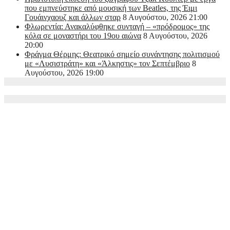
που εμπνεύστηκε από μουσική των Beatles, της Έιμι
Γουάινχαουζ και άλλων σταρ
8 Αυγούστου, 2026 21:00
Φλωρεντία: Ανακαλύφθηκε συνταγή – «πρόδρομος» της
κόλα σε μοναστήρι του 19ου αιώνα
8 Αυγούστου, 2026
20:00
Φράγμα Θέρμης: Θεατρικό σημείο συνάντησης πολιτισμού
με «Λυσιστράτη» και «Άλκηστις» τον Σεπτέμβριο
8
Αυγούστου, 2026 19:00