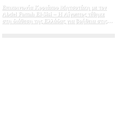
Επικοινωνία Κυριάκου Μητσοτάκη με τον
Abdel Fattah El-Sisi – Η Αίγυπτος τέθηκε
στη διάθεση της Ελλάδας για βοήθεια στις
φωτιές
5 Αυγούστου, 2026 15:58
1