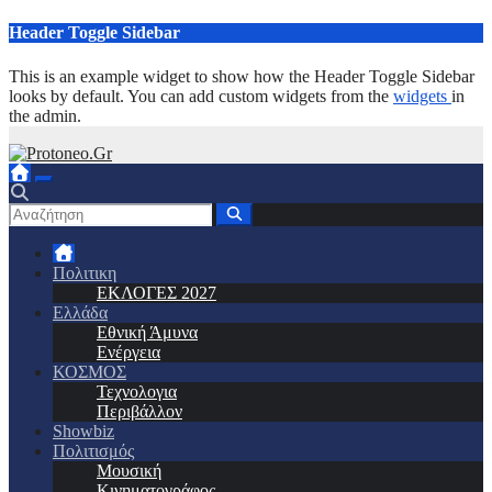
Μετάβαση
Header Toggle Sidebar
στο
περιεχόμενο
This is an example widget to show how the Header Toggle Sidebar
looks by default. You can add custom widgets from the
widgets
in
the admin.
Πολιτικη
ΕΚΛΟΓΕΣ 2027
Ελλάδα
Εθνική Άμυνα
Ενέργεια
ΚΟΣΜΟΣ
Τεχνολογια
Περιβάλλον
Showbiz
Πολιτισμός
Μουσική
Κινηματογράφος