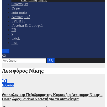
Οικονομια
Υγεια
auto-moto
Αστυνομικό
SPORTS
Γυναίκα & Ομορφιά
FB
x
tiktok
insta
Λεωφόρος Νίκης
Ελλάδα
Θεσσαλονίκη: Πεζόδρομος την Κυριακή η Λεωφόρος Νίκης –
Ποιες ώρες θα είναι κλειστή για τα αυτοκίνητα