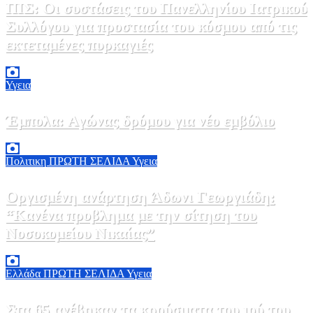
ΠΙΣ: Οι συστάσεις του Πανελληνίου Ιατρικού
Συλλόγου για προστασία του κόσμου από τις
εκτεταμένες πυρκαγιές
8 Αυγούστου, 2026 18:00
0
Υγεια
Έμπολα: Αγώνας δρόμου για νέο εμβόλιο
7 Αυγούστου, 2026 23:00
0
Πολιτικη
ΠΡΩΤΗ ΣΕΛΙΔΑ
Υγεια
Οργισμένη ανάρτηση Άδωνι Γεωργιάδη:
“Κανένα προβλημα με την σίτηση του
Νοσοκομείου Νικαίας”
7 Αυγούστου, 2026 11:30
0
Ελλάδα
ΠΡΩΤΗ ΣΕΛΙΔΑ
Υγεια
Στα 65 ανέβηκαν τα κρούσματα του ιού του