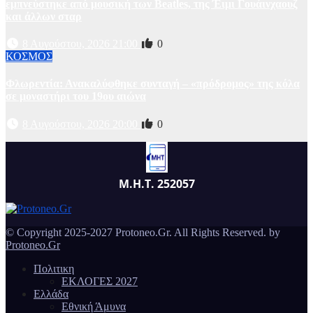
εμπνεύστηκε από μουσική των Beatles, της Έιμι Γουάινχαουζ
και άλλων σταρ
8 Αυγούστου, 2026 21:00
0
ΚΟΣΜΟΣ
Φλωρεντία: Ανακαλύφθηκε συνταγή – «πρόδρομος» της κόλα
σε μοναστήρι του 19ου αιώνα
8 Αυγούστου, 2026 20:00
0
Μ.Η.Τ. 252057
© Copyright 2025-2027 Protoneo.Gr. All Rights Reserved. by
Protoneo.Gr
Πολιτικη
ΕΚΛΟΓΕΣ 2027
Ελλάδα
Εθνική Άμυνα