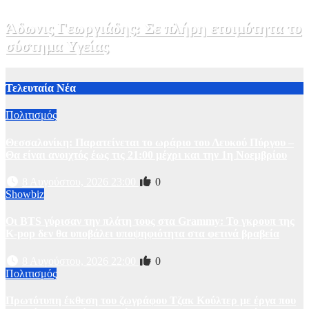
Άδωνις Γεωργιάδης: Σε πλήρη ετοιμότητα το
σύστημα Υγείας
2 Αυγούστου, 2026 11:49
1
Τελευταία Νέα
Πολιτισμός
Θεσσαλονίκη: Παρατείνεται το ωράριο του Λευκού Πύργου –
Θα είναι ανοιχτός έως τις 21:00 μέχρι και την 1η Νοεμβρίου
8 Αυγούστου, 2026 23:00
0
Showbiz
Οι BTS γύρισαν την πλάτη τους στα Grammy: Το γκρουπ της
K-pop δεν θα υποβάλει υποψηφιότητα στα φετινά βραβεία
8 Αυγούστου, 2026 22:00
0
Πολιτισμός
Πρωτότυπη έκθεση του ζωγράφου Τζακ Κούλτερ με έργα που