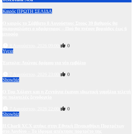
Καιρός
ΠΡΩΤΗ ΣΕΛΙΔΑ
Ο καιρός το Σάββατο 8 Αυγούστου: Στους 39 βαθμούς θα
σκαρφαλώσει ο υδράργυρος – Πού θα πνέουν βοριάδες έως 6
μποφόρ
8 Αυγούστου, 2026 09:00
0
Υγεια
Έμπολα: Αγώνας δρόμου για νέο εμβόλιο
7 Αυγούστου, 2026 23:00
0
Showbiz
O Τομ Χόλαντ και η Ζεντάγια έκαναν ιδιωτική γαμήλια τελετή
σε πολυτελές ξενοδοχείο
7 Αυγούστου, 2026 22:00
0
Showbiz
Η Charli XCX μπήκε στην Εθνική Πινακοθήκη Πορτρέτων
στο Λονδίνο – Το ίδρυμα απέκτησε πορτρέτο της