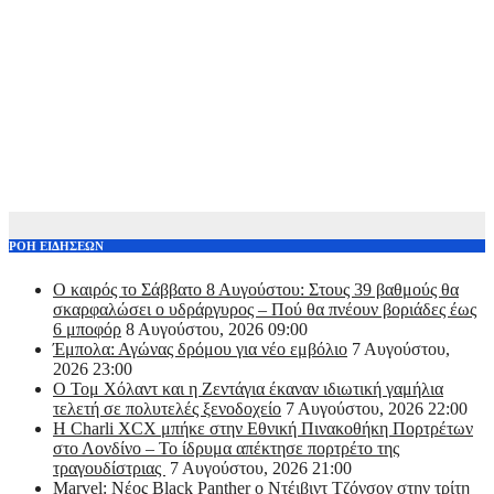
ΡΟΗ ΕΙΔΗΣΕΩΝ
Ο καιρός το Σάββατο 8 Αυγούστου: Στους 39 βαθμούς θα
σκαρφαλώσει ο υδράργυρος – Πού θα πνέουν βοριάδες έως
6 μποφόρ
8 Αυγούστου, 2026 09:00
Έμπολα: Αγώνας δρόμου για νέο εμβόλιο
7 Αυγούστου,
2026 23:00
O Τομ Χόλαντ και η Ζεντάγια έκαναν ιδιωτική γαμήλια
τελετή σε πολυτελές ξενοδοχείο
7 Αυγούστου, 2026 22:00
Η Charli XCX μπήκε στην Εθνική Πινακοθήκη Πορτρέτων
στο Λονδίνο – Το ίδρυμα απέκτησε πορτρέτο της
τραγουδίστριας
7 Αυγούστου, 2026 21:00
Marvel: Νέος Black Panther ο Ντέιβιντ Τζόνσον στην τρίτη