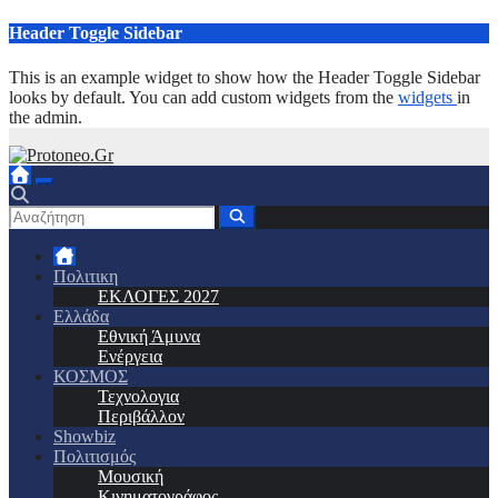
Μετάβαση
Header Toggle Sidebar
στο
περιεχόμενο
This is an example widget to show how the Header Toggle Sidebar
looks by default. You can add custom widgets from the
widgets
in
the admin.
Πολιτικη
ΕΚΛΟΓΕΣ 2027
Ελλάδα
Εθνική Άμυνα
Ενέργεια
ΚΟΣΜΟΣ
Τεχνολογια
Περιβάλλον
Showbiz
Πολιτισμός
Μουσική
Κινηματογράφος