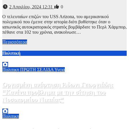
2 Απριλίου, 2024 12:31
0
Ο τελευταίων επιζών του USS Arizona, του αμερικανικού
πολεμικού που έμεινε στην ιστορία διότι βυθίστηκε όταν ο
ιαπωνικός αυτοκρατορικός στρατός βομβάρδισε το Περλ Χάρμπορ,
πέθανε στα 102 του χρόνια, ανακοίνωσε…
Περισσότερα
Πολιτική
Πολιτικη
ΠΡΩΤΗ ΣΕΛΙΔΑ
Υγεια
Οργισμένη ανάρτηση Άδωνι Γεωργιάδη:
“Κανένα προβλημα με την σίτηση του
Νοσοκομείου Νικαίας”
7 Αυγούστου, 2026 11:30
0
Πολιτικη