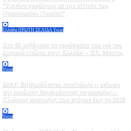
“Κανένα προβλημα με την σίτηση του
Νοσοκομείου Νικαίας”
7 Αυγούστου, 2026 11:30
0
Ελλάδα
ΠΡΩΤΗ ΣΕΛΙΔΑ
Υγεια
Στα 65 ανέβηκαν τα κρούσματα του ιού του
Δυτικού Νείλου στην Ελλάδα – Έξι θάνατοι
6 Αυγούστου, 2026 09:45
0
Υγεια
BMJ: Επιβραδύνεται επικίνδυνα η μείωση
της παιδικής θνησιμότητας παγκοσμίως –
Κίνδυνος αποτυχίας των στόχων έως το 2030
5 Αυγούστου, 2026 21:00
3
Υγεια