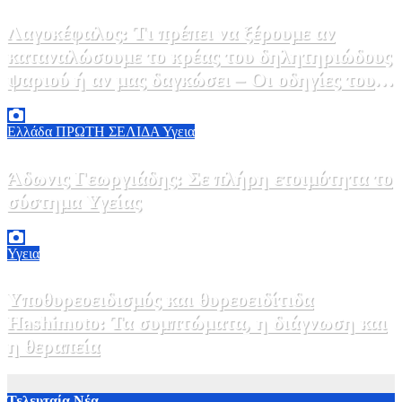
Λαγοκέφαλος: Τι πρέπει να ξέρουμε αν
καταναλώσουμε το κρέας του δηλητηριώδους
ψαριού ή αν μας δαγκώσει – Οι οδηγίες του
ΕΟΔΥ
2 Αυγούστου, 2026 13:00
1
Ελλάδα
ΠΡΩΤΗ ΣΕΛΙΔΑ
Υγεια
Άδωνις Γεωργιάδης: Σε πλήρη ετοιμότητα το
σύστημα Υγείας
2 Αυγούστου, 2026 11:49
1
Υγεια
Υποθυρεοειδισμός και θυρεοειδίτιδα
Hashimoto: Τα συμπτώματα, η διάγνωση και
η θεραπεία
2 Αυγούστου, 2026 11:00
1
Τελευταία Νέα