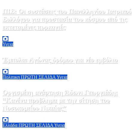
ΠΙΣ: Οι συστάσεις του Πανελληνίου Ιατρικού
Συλλόγου για προστασία του κόσμου από τις
εκτεταμένες πυρκαγιές
8 Αυγούστου, 2026 18:00
0
Υγεια
Έμπολα: Αγώνας δρόμου για νέο εμβόλιο
7 Αυγούστου, 2026 23:00
0
Πολιτικη
ΠΡΩΤΗ ΣΕΛΙΔΑ
Υγεια
Οργισμένη ανάρτηση Άδωνι Γεωργιάδη:
“Κανένα προβλημα με την σίτηση του
Νοσοκομείου Νικαίας”
7 Αυγούστου, 2026 11:30
0
Ελλάδα
ΠΡΩΤΗ ΣΕΛΙΔΑ
Υγεια