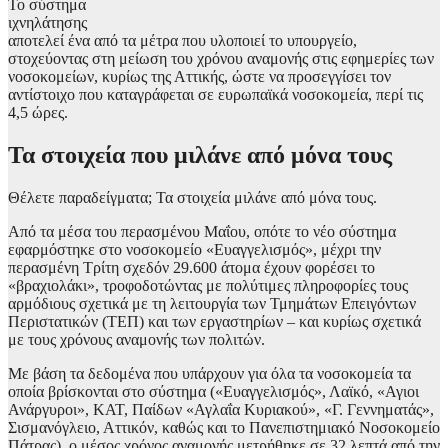
Το σύστημα
ιχνηλάτησης
αποτελεί ένα από τα μέτρα που υλοποιεί το υπουργείο,
στοχεύοντας στη μείωση του χρόνου αναμονής στις εφημερίες των
νοσοκομείων, κυρίως της Αττικής, ώστε να προσεγγίσει τον
αντίστοιχο που καταγράφεται σε ευρωπαϊκά νοσοκομεία, περί τις
4,5 ώρες.
Τα στοιχεία που μιλάνε από μόνα τους
Θέλετε παραδείγματα; Τα στοιχεία μιλάνε από μόνα τους.
Από τα μέσα του περασμένου Μαΐου, οπότε το νέο σύστημα
εφαρμόστηκε στο νοσοκομείο «Ευαγγελισμός», μέχρι την
περασμένη Τρίτη σχεδόν 29.600 άτομα έχουν φορέσει το
«βραχιολάκι», τροφοδοτώντας με πολύτιμες πληροφορίες τους
αρμόδιους σχετικά με τη λειτουργία των Τμημάτων Επειγόντων
Περιστατικών (ΤΕΠ) και των εργαστηρίων – και κυρίως σχετικά
με τους χρόνους αναμονής των πολιτών.
Με βάση τα δεδομένα που υπάρχουν για όλα τα νοσοκομεία τα
οποία βρίσκονται στο σύστημα («Ευαγγελισμός», Λαϊκό, «Αγιοι
Ανάργυροι», ΚΑΤ, Παίδων «Αγλαΐα Κυριακού», «Γ. Γεννηματάς»,
Σισμανόγλειο, Αττικόν, καθώς και το Πανεπιστημιακό Νοσοκομείο
Πάτρας), ο μέσος χρόνος αναμονής μετρήθηκε σε 32 λεπτά από την