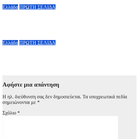
8 Αυγούστου, 2026 15:19
Ελλάδα
ΠΡΩΤΗ ΣΕΛΙΔΑ
Λυκαβηττός: Εντοπίστηκε σε σπηλιά σορός σε προχωρημένη
σήψη (φωτό από το σημείο)
8 Αυγούστου, 2026 13:01
Ελλάδα
ΠΡΩΤΗ ΣΕΛΙΔΑ
Φωτιά σε Αττικoβοιωτία: Η πυρκαγιά απελευθέρωσε ενέργεια
ίση με 6 βόμβες Χιροσίμα – Στοιχεία που σοκάρουν
8 Αυγούστου, 2026 10:10
Αφήστε μια απάντηση
Η ηλ. διεύθυνση σας δεν δημοσιεύεται.
Τα υποχρεωτικά πεδία
σημειώνονται με
*
Σχόλιο
*