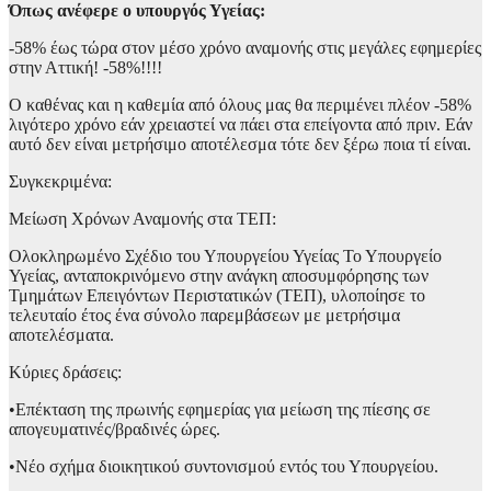
Όπως ανέφερε ο υπουργός Υγείας:
-58% έως τώρα στον μέσο χρόνο αναμονής στις μεγάλες εφημερίες
στην Αττική! -58%!!!!
Ο καθένας και η καθεμία από όλους μας θα περιμένει πλέον -58%
λιγότερο χρόνο εάν χρειαστεί να πάει στα επείγοντα από πριν. Εάν
αυτό δεν είναι μετρήσιμο αποτέλεσμα τότε δεν ξέρω ποια τί είναι.
Συγκεκριμένα:
Μείωση Χρόνων Αναμονής στα ΤΕΠ:
Ολοκληρωμένο Σχέδιο του Υπουργείου Υγείας Το Υπουργείο
Υγείας, ανταποκρινόμενο στην ανάγκη αποσυμφόρησης των
Τμημάτων Επειγόντων Περιστατικών (ΤΕΠ), υλοποίησε το
τελευταίο έτος ένα σύνολο παρεμβάσεων με μετρήσιμα
αποτελέσματα.
Κύριες δράσεις:
•Επέκταση της πρωινής εφημερίας για μείωση της πίεσης σε
απογευματινές/βραδινές ώρες.
•Νέο σχήμα διοικητικού συντονισμού εντός του Υπουργείου.