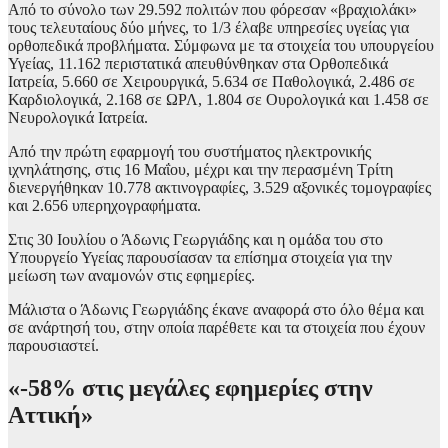
Από το σύνολο των 29.592 πολιτών που φόρεσαν «βραχιολάκι»
τους τελευταίους δύο μήνες, το 1/3 έλαβε υπηρεσίες υγείας για
ορθοπεδικά προβλήματα. Σύμφωνα με τα στοιχεία του υπουργείου
Υγείας, 11.162 περιστατικά απευθύνθηκαν στα Ορθοπεδικά
Ιατρεία, 5.660 σε Χειρουργικά, 5.634 σε Παθολογικά, 2.486 σε
Καρδιολογικά, 2.168 σε ΩΡΛ, 1.804 σε Ουρολογικά και 1.458 σε
Νευρολογικά Ιατρεία.
Από την πρώτη εφαρμογή του συστήματος ηλεκτρονικής
ιχνηλάτησης, στις 16 Μαΐου, μέχρι και την περασμένη Τρίτη
διενεργήθηκαν 10.778 ακτινογραφίες, 3.529 αξονικές τομογραφίες
και 2.656 υπερηχογραφήματα.
Στις 30 Ιουλίου ο Άδωνις Γεωργιάδης και η ομάδα του στο
Υπουργείο Υγείας παρουσίασαν τα επίσημα στοιχεία για την
μείωση των αναμονών στις εφημερίες.
Μάλιστα ο Άδωνις Γεωργιάδης έκανε αναφορά στο όλο θέμα και
σε ανάρτησή του, στην οποία παρέθετε και τα στοιχεία που έχουν
παρουσιαστεί.
«-58% στις μεγάλες εφημερίες στην
Αττική»