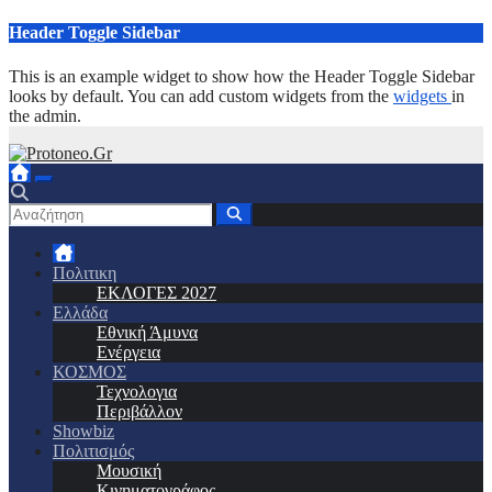
Μετάβαση
Header Toggle Sidebar
στο
περιεχόμενο
This is an example widget to show how the Header Toggle Sidebar
looks by default. You can add custom widgets from the
widgets
in
the admin.
Πολιτικη
ΕΚΛΟΓΕΣ 2027
Ελλάδα
Εθνική Άμυνα
Ενέργεια
ΚΟΣΜΟΣ
Τεχνολογια
Περιβάλλον
Showbiz
Πολιτισμός
Μουσική
Κινηματογράφος