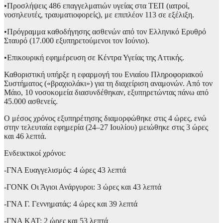
•Προσλήψεις 486 επαγγελματιών υγείας στα ΤΕΠ (ιατροί,
νοσηλευτές, τραυματιοφορείς), με επιπλέον 113 σε εξέλιξη.
•Πρόγραμμα καθοδήγησης ασθενών από τον Ελληνικό Ερυθρό
Σταυρό (17.000 εξυπηρετούμενοι τον Ιούνιο).
•Επικουρική εφημέρευση σε Κέντρα Υγείας της Αττικής.
Καθοριστική υπήρξε η εφαρμογή του Ενιαίου Πληροφοριακού
Συστήματος («βραχιολάκι») για τη διαχείριση αναμονών. Από τον
Μάιο, 10 νοσοκομεία διασυνδέθηκαν, εξυπηρετώντας πάνω από
45.000 ασθενείς.
Ο μέσος χρόνος εξυπηρέτησης διαμορφώθηκε στις 4 ώρες, ενώ
στην τελευταία εφημερία (24–27 Ιουλίου) μειώθηκε στις 3 ώρες
και 46 λεπτά.
Ενδεικτικοί χρόνοι:
-ΓΝΑ Ευαγγελισμός: 4 ώρες 43 λεπτά
-ΓΟΝΚ Οι Άγιοι Ανάργυροι: 3 ώρες και 43 λεπτά
-ΓΝΑ Γ. Γεννηματάς: 4 ώρες και 39 λεπτά
-ΓΝΑ ΚΑΤ: 2 ώρες και 53 λεπτά