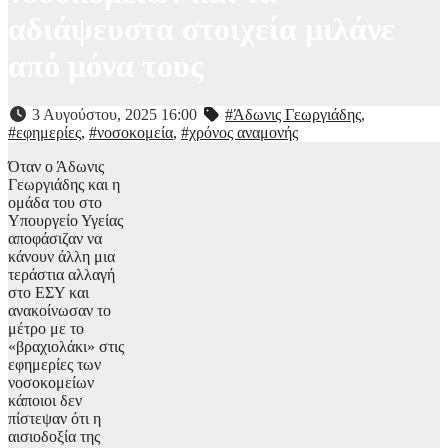
αδιάψευστα στοιχεία μιλάνε
από μόνα τους
3 Αυγούστου, 2025 16:00
#Άδωνις Γεωργιάδης
,
#εφημερίες
,
#νοσοκομεία
,
#χρόνος αναμονής
Όταν ο Άδωνις
Γεωργιάδης και η
ομάδα του στο
Υπουργείο Υγείας
αποφάσιζαν να
κάνουν άλλη μια
τεράστια αλλαγή
στο ΕΣΥ και
ανακοίνωσαν το
μέτρο με το
«βραχιολάκι» στις
εφημερίες των
νοσοκομείων
κάποιοι δεν
πίστεψαν ότι η
αισιοδοξία της