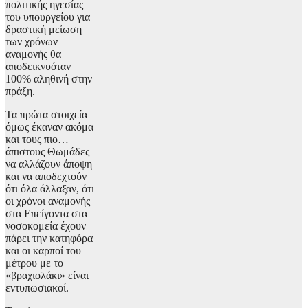
πολιτικής ηγεσίας
του υπουργείου για
δραστική μείωση
των χρόνων
αναμονής θα
αποδεικνυόταν
100% αληθινή στην
πράξη.
Τα πρώτα στοιχεία
όμως έκαναν ακόμα
και τους πιο…
άπιστους Θωμάδες
να αλλάζουν άποψη
και να αποδεχτούν
ότι όλα άλλαξαν, ότι
οι χρόνοι αναμονής
στα Επείγοντα στα
νοσοκομεία έχουν
πάρει την κατηφόρα
και οι καρποί του
μέτρου με το
«βραχιολάκι» είναι
εντυπωσιακοί.