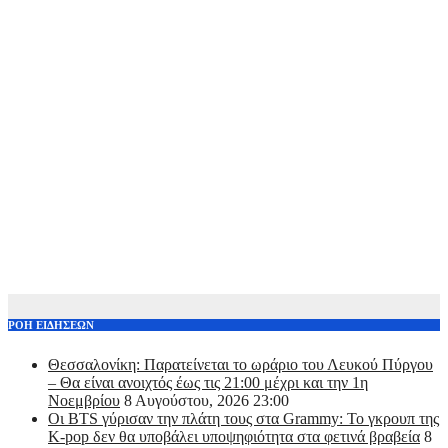
ΡΟΗ ΕΙΔΗΣΕΩΝ
Θεσσαλονίκη: Παρατείνεται το ωράριο του Λευκού Πύργου
– Θα είναι ανοιχτός έως τις 21:00 μέχρι και την 1η
Νοεμβρίου
8 Αυγούστου, 2026 23:00
Οι BTS γύρισαν την πλάτη τους στα Grammy: Το γκρουπ της
K-pop δεν θα υποβάλει υποψηφιότητα στα φετινά βραβεία
8