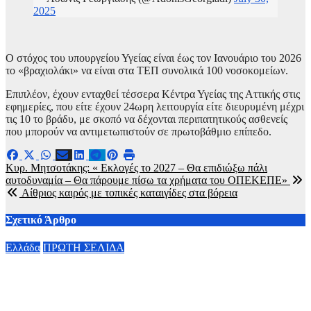
2025
Ο στόχος του υπουργείου Υγείας είναι έως τον Ιανουάριο του 2026
το «βραχιολάκι» να είναι στα ΤΕΠ συνολικά 100 νοσοκομείων.
Επιπλέον, έχουν ενταχθεί τέσσερα Κέντρα Υγείας της Αττικής στις
εφημερίες, που είτε έχουν 24ωρη λειτουργία είτε διευρυμένη μέχρι
τις 10 το βράδυ, με σκοπό να δέχονται περιπατητικούς ασθενείς
που μπορούν να αντιμετωπιστούν σε πρωτοβάθμιο επίπεδο.
Πλοήγηση
Κυρ. Μητσοτάκης: « Εκλογές το 2027 – Θα επιδιώξω πάλι
αυτοδυναμία – Θα πάρουμε πίσω τα χρήματα του ΟΠΕΚΕΠΕ»
άρθρων
Αίθριος καιρός με τοπικές καταιγίδες στα βόρεια
Σχετικό Άρθρο
Ελλάδα
ΠΡΩΤΗ ΣΕΛΙΔΑ
Σε 57χρονη γυναίκα ανήκει η σορός στο Λυκαβηττό – Ο
θάνατος προήλθε από πτώση