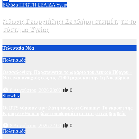
Ελλάδα
ΠΡΩΤΗ ΣΕΛΙΔΑ
Υγεια
Άδωνις Γεωργιάδης: Σε πλήρη ετοιμότητα το
σύστημα Υγείας
2 Αυγούστου, 2026 11:49
1
Τελευταία Νέα
Πολιτισμός
Θεσσαλονίκη: Παρατείνεται το ωράριο του Λευκού Πύργου –
Θα είναι ανοιχτός έως τις 21:00 μέχρι και την 1η Νοεμβρίου
8 Αυγούστου, 2026 23:00
0
Showbiz
Οι BTS γύρισαν την πλάτη τους στα Grammy: Το γκρουπ της
K-pop δεν θα υποβάλει υποψηφιότητα στα φετινά βραβεία
8 Αυγούστου, 2026 22:00
0
Πολιτισμός