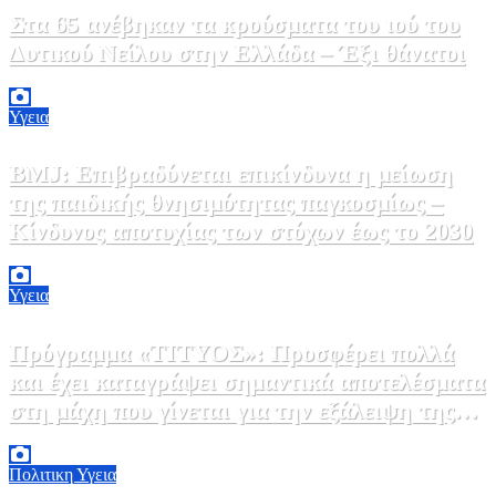
Στα 65 ανέβηκαν τα κρούσματα του ιού του
Δυτικού Νείλου στην Ελλάδα – Έξι θάνατοι
6 Αυγούστου, 2026 09:45
0
Υγεια
BMJ: Επιβραδύνεται επικίνδυνα η μείωση
της παιδικής θνησιμότητας παγκοσμίως –
Κίνδυνος αποτυχίας των στόχων έως το 2030
5 Αυγούστου, 2026 21:00
3
Υγεια
Πρόγραμμα «ΤΙΤΥΟΣ»: Προσφέρει πολλά
και έχει καταγράψει σημαντικά αποτελέσματα
στη μάχη που γίνεται για την εξάλειψη της
ηπατίτιδας C
3 Αυγούστου, 2026 12:00
1
Πολιτικη
Υγεια