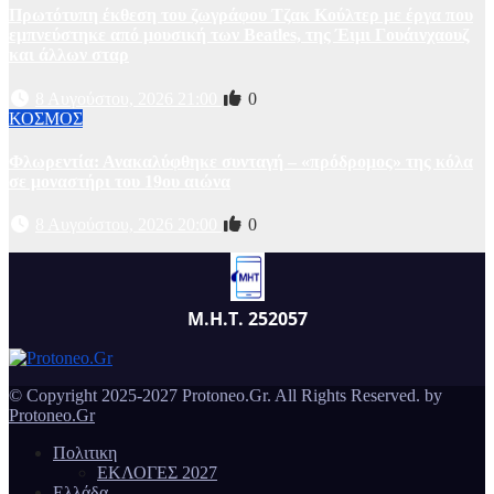
Πρωτότυπη έκθεση του ζωγράφου Τζακ Κούλτερ με έργα που
εμπνεύστηκε από μουσική των Beatles, της Έιμι Γουάινχαουζ
και άλλων σταρ
8 Αυγούστου, 2026 21:00
0
ΚΟΣΜΟΣ
Φλωρεντία: Ανακαλύφθηκε συνταγή – «πρόδρομος» της κόλα
σε μοναστήρι του 19ου αιώνα
8 Αυγούστου, 2026 20:00
0
Μ.Η.Τ. 252057
© Copyright 2025-2027 Protoneo.Gr. All Rights Reserved. by
Protoneo.Gr
Πολιτικη
ΕΚΛΟΓΕΣ 2027
Ελλάδα