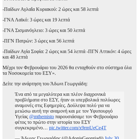
-Παίδων Αγλαΐα Κυριακού: 2 ώρες και 58 λεπτά
-ΓΝΑ Λαϊκό: 3 ώρες και 19 λεπτά
-ΓΝΑ Σισμανόγλειο: 3 ώρες και 50 λεπτά
-ΠΓΝ Πατρών: 3 ώρες και 56 λεπτά
-Παίδων Αγία Σοφία: 2 ώρες και 54 λεπτά -ΠΓΝ Αττικόν: 4 ώρες
και 48 λεπτά
Μέχρι τον Φεβρουάριο του 2026 θα ενταχθούν στο σύστημα όλα
τα Νοσοκομεία του ΕΣΥ».
Δείτε την ανάρτηση του Άδωνι Γεωργιάδη:
Ένα από τα μεγαλύτερα και πλέον διαχρονικά
προβλήματα στο ΕΣΥ, ήταν οι υπερβολικά πολύωρες
αναμονές στις Εφημερίες. Δούλεψα πολύ για να
μειώσω αυτή την αναμονή και με τον Υφυπουργό
Υγείας
@mthemisto
παρουσιάσαμε τον Φεβρουάριο
φέτος το πρώτο στην ιστορία του ΕΣΥ
συγκεκριμένο…
pic.twitter.com/x9rmUeCe4T
— Άδωνις Γεωργιάδης (@AdonisGeorgiadi)
July 30,