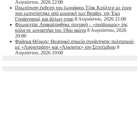
Αυγούστου, 2026 22:00
Πρωτότυπη έκθεση του ζωγράφου Τζακ Κούλτερ με έργα
που εμπνεύστηκε από μουσική των Beatles, της Έιμι
Γουάινχαουζ και άλλων σταρ
8 Αυγούστου, 2026 21:00
Φλωρεντία: Ανακαλύφθηκε συνταγή – «πρόδρομος» της
κόλα σε μοναστήρι του 19ου αιώνα
8 Αυγούστου, 2026
20:00
Φράγμα Θέρμης: Θεατρικό σημείο συνάντησης πολιτισμού
με «Λυσιστράτη» και «Άλκηστις» τον Σεπτέμβριο
8
Αυγούστου, 2026 19:00