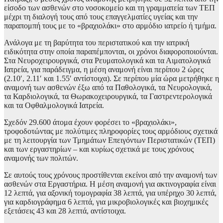
είσοδο των ασθενών στο νοσοκομείο και τη γραμματεία των ΤΕΠ
μέχρι τη διαλογή τους από τους επαγγελματίες υγείας και την
παραπομπή τους με το «βραχιολάκι» στο αρμόδιο ιατρείο ή τμήμα.
Ανάλογα με τη βαρύτητα του περιστατικού και την ιατρική
ειδικότητα στην οποία παραπέμπονται, οι χρόνοι διαφοροποιούνται.
Στα Νευροχειρουργικά, στα Ρευματολογικά και τα Αιματολογικά
Ιατρεία, για παράδειγμα, η μέση αναμονή είναι περίπου 2 ώρες
(2.10′, 2.11′ και 1.55′ αντίστοιχα). Σε περίπου μία ώρα μετρήθηκε η
αναμονή των ασθενών έξω από τα Παθολογικά, τα Νευρολογικά,
τα Καρδιολογικά, τα Θωρακοχειρουργικά, τα Γαστρεντερολογικά
και τα Οφθαλμολογικά Ιατρεία.
Σχεδόν 29.600 άτομα έχουν φορέσει το «βραχιολάκι»,
τροφοδοτώντας με πολύτιμες πληροφορίες τους αρμόδιους σχετικά
με τη λειτουργία των Τμημάτων Επειγόντων Περιστατικών (ΤΕΠ)
και των εργαστηρίων – και κυρίως σχετικά με τους χρόνους
αναμονής των πολιτών.
Σε αυτούς τους χρόνους προστίθενται εκείνοι από την αναμονή των
ασθενών στα Εργαστήρια. Η μέση αναμονή για ακτινογραφία είναι
12 λεπτά, για αξονική τομογραφία 38 λεπτά, για υπέρηχο 30 λεπτά,
για καρδιογράφημα 6 λεπτά, για μικροβιολογικές και βιοχημικές
εξετάσεις 43 και 28 λεπτά, αντίστοιχα.