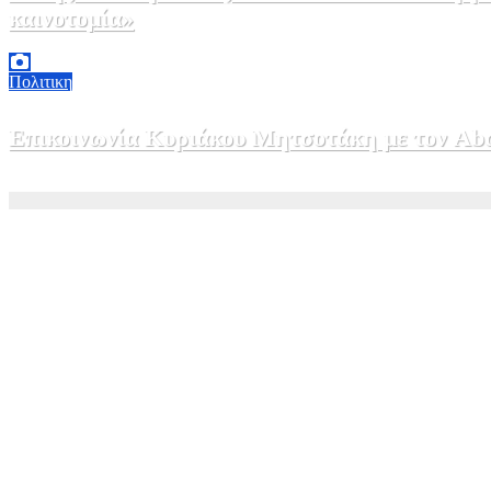
καινοτομία»
5 Αυγούστου, 2026 16:30
1
Πολιτικη
Επικοινωνία Κυριάκου Μητσοτάκη με τον Abdel
5 Αυγούστου, 2026 15:58
1