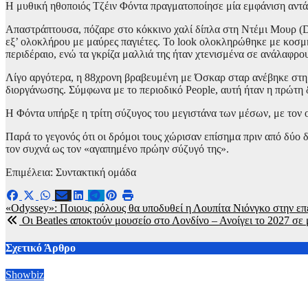
Η μυθική ηθοποιός Τζέιν Φόντα πραγματοποίησε μία εμφάνιση αντά
Απαστράπτουσα, πόζαρε στο κόκκινο χαλί δίπλα στη Ντέμι Μουρ (D
εξ’ ολοκλήρου με μαύρες παγιέτες. Το look ολοκληρώθηκε με κοσμ
περιδέραιο, ενώ τα γκρίζα μαλλιά της ήταν χτενισμένα σε ανάλαφρο
Λίγο αργότερα, η 88χρονη βραβευμένη με Όσκαρ σταρ ανέβηκε στη σ
διοργάνωσης. Σύμφωνα με το περιοδικό People, αυτή ήταν η πρώτη 
Η Φόντα υπήρξε η τρίτη σύζυγος του μεγιστάνα των μέσων, με τον 
Παρά το γεγονός ότι οι δρόμοι τους χώρισαν επίσημα πριν από δύο 
τον συχνά ως τον «αγαπημένο πρώην σύζυγό της».
Επιμέλεια: Συντακτική ομάδα
Πλοήγηση
«Odyssey»: Ποιους ρόλους θα υποδυθεί η Λουπίτα Νιόνγκο στην ε
Οι Beatles αποκτούν μουσείο στο Λονδίνο – Ανοίγει το 2027 σε 
άρθρων
Σχετικό Άρθρο
Showbiz
O Τομ Χόλαντ και η Ζεντάγια έκαναν ιδιωτική γαμήλια τελετή σ