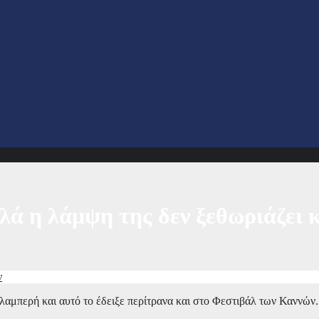
λά η λάμψη της δεν ξεθωριάζει 
ν
 λαμπερή και αυτό το έδειξε περίτρανα και στο Φεστιβάλ των Καννών.