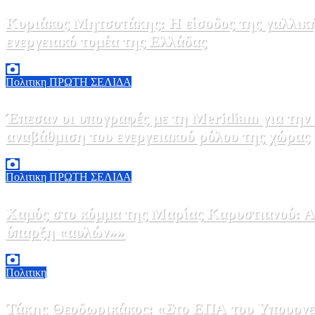
Κυριάκος Μητσοτάκης: Η είσοδος της γαλλικ
ενεργειακό τομέα της Ελλάδας
5 Αυγούστου, 2026 18:40
1
Πολιτικη
ΠΡΩΤΗ ΣΕΛΙΔΑ
Έπεσαν οι υπογραφές με τη Meridiam για την
αναβάθμιση του ενεργειακού ρόλου της χώρας
5 Αυγούστου, 2026 18:00
2
Πολιτικη
ΠΡΩΤΗ ΣΕΛΙΔΑ
Χαμός στο κόμμα της Μαρίας Καρυστιανού: Αν
ύπαρξη «αυλών»»
5 Αυγούστου, 2026 17:00
0
Πολιτικη
Τάκης Θεοδωρικάκος: «Στο ΕΠΑ του Υπουργεί