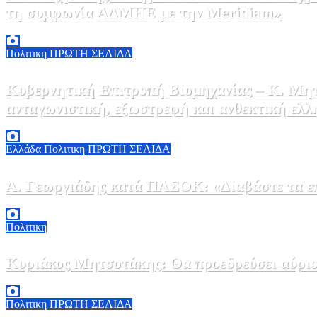
τη συμφωνία ΑΔΜΗΕ με την Meridiam»
6 Αυγούστου, 2026 15:00
0
Πολιτικη
ΠΡΩΤΗ ΣΕΛΙΔΑ
Κυβερνητική Επιτροπή Βιομηχανίας – Κ. Μητ
ανταγωνιστική, εξωστρεφή και ανθεκτική ελλ
6 Αυγούστου, 2026 14:00
0
Ελλάδα
Πολιτικη
ΠΡΩΤΗ ΣΕΛΙΔΑ
Α. Γεωργιάδης κατά ΠΑΣΟΚ: «Διαβάστε τα επί
6 Αυγούστου, 2026 13:02
0
Πολιτικη
Κυριάκος Μητσοτάκης: Θα προεδρεύσει αύριο
5 Αυγούστου, 2026 19:30
2
Πολιτικη
ΠΡΩΤΗ ΣΕΛΙΔΑ