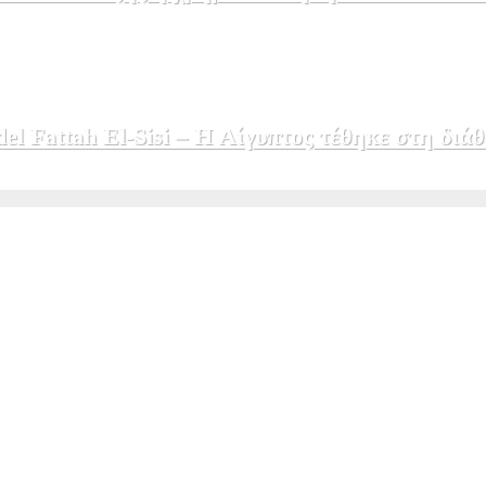
 Fattah El-Sisi – Η Αίγυπτος τέθηκε στη διάθ