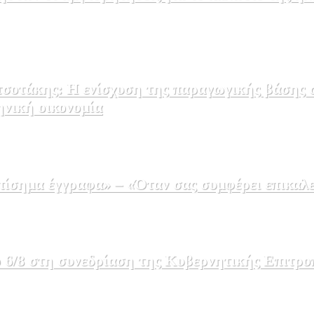
σοτάκης: Η ενίσχυση της παραγωγικής βάσης σ
ηνική οικονομία
σημα έγγραφα» – «Όταν σας συμφέρει επικαλε
 6/8 στη συνεδρίαση της Κυβερνητικής Επιτρο