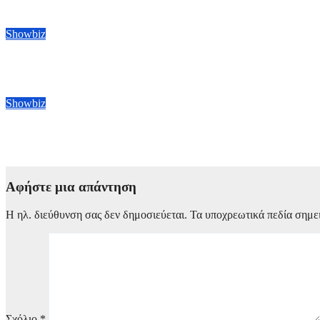
7 Αυγούστου, 2026 22:00
Showbiz
Η Charli XCX μπήκε στην Εθνική Πινακοθήκη Πορτρέτων στο Λ
7 Αυγούστου, 2026 21:00
Showbiz
Marvel: Νέος Black Panther ο Ντέιβιντ Τζόνσον στην τρίτη ταιν
7 Αυγούστου, 2026 20:00
Αφήστε μια απάντηση
Η ηλ. διεύθυνση σας δεν δημοσιεύεται.
Τα υποχρεωτικά πεδία σημε
Σχόλιο
*