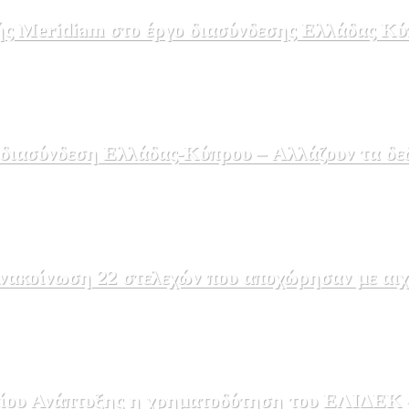
ής Meridiam στο έργο διασύνδεσης Ελλάδας Κύ
 διασύνδεση Ελλάδας-Κύπρου – Αλλάζουν τα δε
ακοίνωση 22 στελεχών που αποχώρησαν με αιχμέ
ου Ανάπτυξης η χρηματοδότηση του ΕΛΙΔΕΚ – 