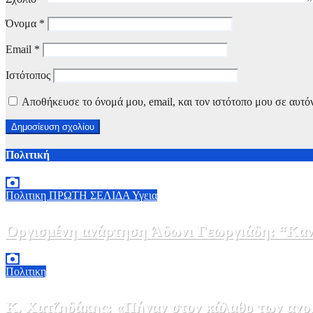
Όνομα
*
Email
*
Ιστότοπος
Αποθήκευσε το όνομά μου, email, και τον ιστότοπο μου σε αυτό
Πολιτική
Πολιτικη
ΠΡΩΤΗ ΣΕΛΙΔΑ
Υγεια
Οργισμένη ανάρτηση Άδωνι Γεωργιάδη: “Κανέ
7 Αυγούστου, 2026 11:30
0
Πολιτικη
Κ. Χατζηδάκης: «Πήγαν στον κάλαθο των αχρή