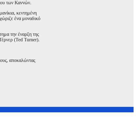
φου των Καννών.
μανίκια, κεντημένη
εχώριζε ένα μοναδικό
σημα την έναρξη της
έρνερ (Ted Turner).
 τους, αποκαλώντας