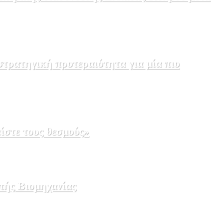
τρατηγική προτεραιότητα για μία πιο
ίστε τους θεσμούς»
πής Βιομηχανίας