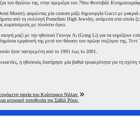
ξια του θρύλου της, στην πρεμιέρα του 79ου Φεστιβάλ Κινηματογρά
emi Moore), φορώντας μία custom μάξι δημιουργία Gucci με μακριά 
ήματα από τη συλλογή Pomellato High Jewelry, ανάμεσα στα οποία ξ
υς κυματισμούς με πλούσιο όγκο.
κηνή μαζί με την ηθοποιό Γκονγκ Λι (Gong Li) για να κηρύξουν επί
δημόσια εμφάνισή της μετά τον θάνατο του πρώην συζύγου της, Τεντ Τ
οποίο ήταν παντρεμένη από το 1991 έως το 2001.
δεκαετίες, η ηθοποιός διατήρησε μία βαθιά τρυφερότητα για τη σχέση
περχόμενη ταινία του Κρίστοφερ Νόλαν
μια ιστορική τοποθεσία της Σάβιλ Ρόου
ε πολυτελές ξενοδοχείο