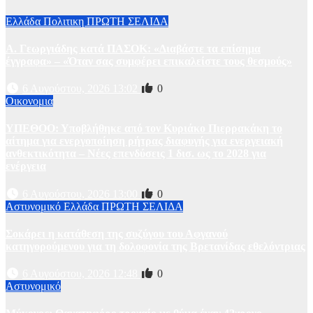
Ελλάδα
Πολιτικη
ΠΡΩΤΗ ΣΕΛΙΔΑ
Α. Γεωργιάδης κατά ΠΑΣΟΚ: «Διαβάστε τα επίσημα
έγγραφα» – «Όταν σας συμφέρει επικαλείστε τους θεσμούς»
6 Αυγούστου, 2026 13:02
0
Οικονομια
ΥΠΕΘΟΟ: Υποβλήθηκε από τον Κυριάκο Πιερρακάκη το
αίτημα για ενεργοποίηση ρήτρας διαφυγής για ενεργειακή
ανθεκτικότητα – Νέες επενδύσεις 1 δισ. ως το 2028 για
ενέργεια
6 Αυγούστου, 2026 13:00
0
Αστυνομικό
Ελλάδα
ΠΡΩΤΗ ΣΕΛΙΔΑ
Σοκάρει η κατάθεση της συζύγου του Αφγανού
κατηγορούμενου για τη δολοφονία της Βρετανίδας εθελόντριας
6 Αυγούστου, 2026 12:48
0
Αστυνομικό