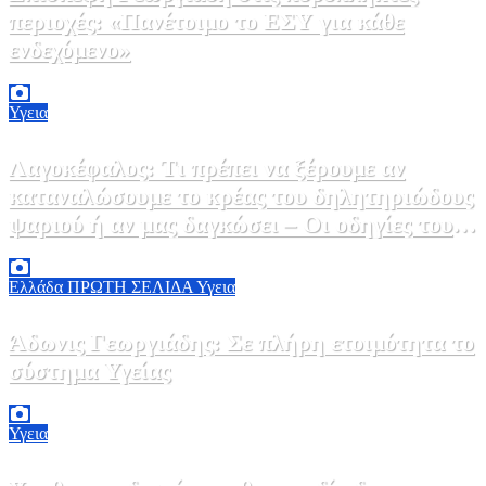
περιοχές: «Πανέτοιμο το ΕΣΥ για κάθε
ενδεχόμενο»
2 Αυγούστου, 2026 14:37
2
Υγεια
Λαγοκέφαλος: Τι πρέπει να ξέρουμε αν
καταναλώσουμε το κρέας του δηλητηριώδους
ψαριού ή αν μας δαγκώσει – Οι οδηγίες του
ΕΟΔΥ
2 Αυγούστου, 2026 13:00
1
Ελλάδα
ΠΡΩΤΗ ΣΕΛΙΔΑ
Υγεια
Άδωνις Γεωργιάδης: Σε πλήρη ετοιμότητα το
σύστημα Υγείας
2 Αυγούστου, 2026 11:49
1
Υγεια