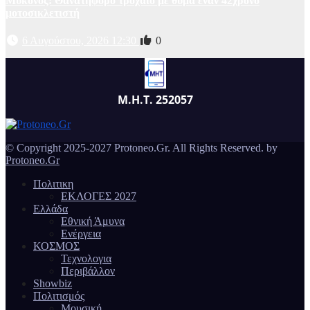
Μύκονος: Θανατηφόρο τροχαίο με θύμα έναν 42χρονο
μοτοσικλετιστή
6 Αυγούστου, 2026 12:30
0
Μ.Η.Τ. 252057
© Copyright 2025-2027 Protoneo.Gr. All Rights Reserved. by
Protoneo.Gr
Πολιτικη
ΕΚΛΟΓΕΣ 2027
Ελλάδα
Εθνική Άμυνα
Ενέργεια
ΚΟΣΜΟΣ
Τεχνολογια
Περιβάλλον
Showbiz
Πολιτισμός
Μουσική