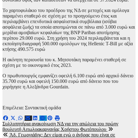
Το χαρτοφυλάκιο του προέδρου της ΝΔ σε μετοχές και ομόλογα
παραμένει σταθερό σε σχέση με το προηγούμενο έτος και
περιλαμβάνει επενδυτικά ασφαλιστικά συμβόλαια (ισόβια
ασφάλεια ζωής) τα οποία αποτιμώνται σε πάνω από 3.000 ευρώ και
μερίδια αμοιβαίων κεφαλαίων της BNP Paribas αποτίμησης
περίπου 29.000 ευρώ. Στη χρήση του 2024 περιλαμβάνεται και η
εκποίηση/διαγραφή 500.000 ομολόγων της Hellenic T-Bill με αξία
κτήσης 490.575 ευρώ
Η ακίνητη περιουσία του κ. Μητσοτάκη παραμένει σταθερή σε
σχέση με το οικονομικό έτος 2023.
Ο πρωθυπουργός εμφανίζει οφειλή 6.100 ευρώ από αρχικό δάνειο
35.700 ευρώ και οφειλή 150.000 ευρώ από δάνειο που του
χορήγησε η Αλεξάνδρα Gourdain.
Επιμέλεια: Συντακτική ομάδα
Πλοήγηση
Συλλυπητήρια ανακοίνωση ΝΔ για την απώλεια του πρώην
βουλευτή Αιτωλοακαρνανίας Χρήστου Φωτόπουλου
άρθρων
Άδ. Γεωργιάδης: Δεν είμαι εγώ ο άνδρας που είναι σε