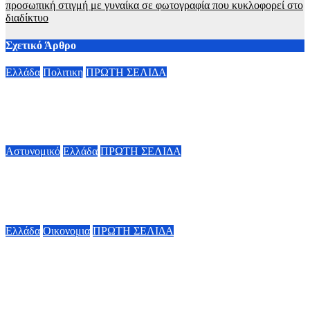
προσωπική στιγμή με γυναίκα σε φωτογραφία που κυκλοφορεί στο
διαδίκτυο
Σχετικό Άρθρο
Ελλάδα
Πολιτικη
ΠΡΩΤΗ ΣΕΛΙΔΑ
Α. Γεωργιάδης κατά ΠΑΣΟΚ: «Διαβάστε τα επίσημα
έγγραφα» – «Όταν σας συμφέρει επικαλείστε τους θεσμούς»
6 Αυγούστου, 2026 13:02
Αστυνομικό
Ελλάδα
ΠΡΩΤΗ ΣΕΛΙΔΑ
Σοκάρει η κατάθεση της συζύγου του Αφγανού
κατηγορούμενου για τη δολοφονία της Βρετανίδας εθελόντριας
6 Αυγούστου, 2026 12:48
Ελλάδα
Οικονομια
ΠΡΩΤΗ ΣΕΛΙΔΑ
Μητσοτάκης για την πλατφόρμα MyAGRO: «Ανήκει στο
ελληνικό Δημόσιο» – Τότε θα ξεκινήσουν οι πληρωμές των
αγροτικών ενισχύσεων