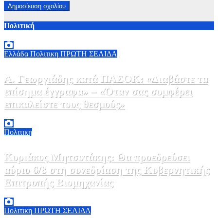
Πολιτική
Ελλάδα
Πολιτικη
ΠΡΩΤΗ ΣΕΛΙΔΑ
Α. Γεωργιάδης κατά ΠΑΣΟΚ: «Διαβάστε τα
επίσημα έγγραφα» – «Όταν σας συμφέρει
επικαλείστε τους θεσμούς»
6 Αυγούστου, 2026 13:02
0
Πολιτικη
Κυριάκος Μητσοτάκης: Θα προεδρεύσει
αύριο 6/8 στη συνεδρίαση της Κυβερνητικής
Επιτροπής Βιομηχανίας
5 Αυγούστου, 2026 19:30
2
Πολιτικη
ΠΡΩΤΗ ΣΕΛΙΔΑ