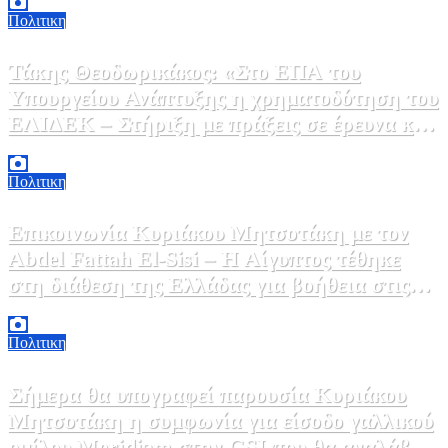
Πολιτικη
Τάκης Θεοδωρικάκος: «Στο ΕΠΑ του
Υπουργείου Ανάπτυξης η χρηματοδότηση του
ΕΛΙΔΕΚ – Στήριξη με πράξεις σε έρευνα και
καινοτομία»
5 Αυγούστου, 2026 16:30
1
Πολιτικη
Επικοινωνία Κυριάκου Μητσοτάκη με τον
Abdel Fattah El-Sisi – Η Αίγυπτος τέθηκε
στη διάθεση της Ελλάδας για βοήθεια στις
φωτιές
5 Αυγούστου, 2026 15:58
1
Πολιτικη
Σήμερα θα υπογραφεί παρουσία Κυριάκου
Μητσοτάκη η συμφωνία για είσοδο γαλλικού
ομίλου Meridiam στην GSI που θα αναλάβει