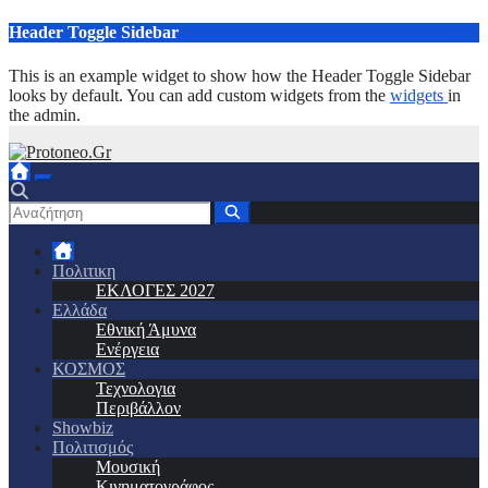
Μετάβαση
Header Toggle Sidebar
στο
περιεχόμενο
This is an example widget to show how the Header Toggle Sidebar
looks by default. You can add custom widgets from the
widgets
in
the admin.
Πολιτικη
ΕΚΛΟΓΕΣ 2027
Ελλάδα
Εθνική Άμυνα
Ενέργεια
ΚΟΣΜΟΣ
Τεχνολογια
Περιβάλλον
Showbiz
Πολιτισμός
Μουσική
Κινηματογράφος