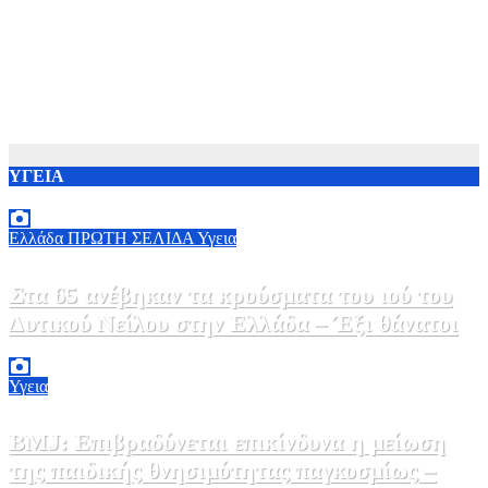
ΥΓΕΙΑ
Ελλάδα
ΠΡΩΤΗ ΣΕΛΙΔΑ
Υγεια
Στα 65 ανέβηκαν τα κρούσματα του ιού του
Δυτικού Νείλου στην Ελλάδα – Έξι θάνατοι
6 Αυγούστου, 2026 09:45
0
Υγεια
BMJ: Επιβραδύνεται επικίνδυνα η μείωση
της παιδικής θνησιμότητας παγκοσμίως –