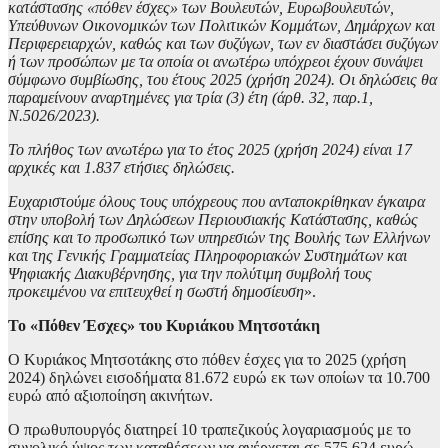
κατάστασης «πόθεν έσχες» των Βουλευτών, Ευρωβουλευτών,
Υπεύθυνων Οικονομικών των Πολιτικών Κομμάτων, Δημάρχων και
Περιφερειαρχών, καθώς και των συζύγων, των εν διαστάσει συζύγων
ή των προσώπων με τα οποία οι ανωτέρω υπόχρεοι έχουν συνάψει
σύμφωνο συμβίωσης, του έτους 2025 (χρήση 2024). Οι δηλώσεις θα
παραμείνουν αναρτημένες για τρία (3) έτη (άρθ. 32, παρ.1,
Ν.5026/2023).
Το πλήθος των ανωτέρω για το έτος 2025 (χρήση 2024) είναι 17
αρχικές και 1.837 ετήσιες δηλώσεις.
Ευχαριστούμε όλους τους υπόχρεους που ανταποκρίθηκαν έγκαιρα
στην υποβολή των Δηλώσεων Περιουσιακής Κατάστασης, καθώς
επίσης και το προσωπικό των υπηρεσιών της Βουλής των Ελλήνων
και της Γενικής Γραμματείας Πληροφοριακών Συστημάτων και
Ψηφιακής Διακυβέρνησης, για την πολύτιμη συμβολή τους
προκειμένου να επιτευχθεί η σωστή δημοσίευση
».
Το «Πόθεν Έσχες» του Κυριάκου Μητσοτάκη
Ο Κυριάκος Μητσοτάκης στο πόθεν έσχες για το 2025 (χρήση
2024) δηλώνει εισοδήματα 81.672 ευρώ εκ των οποίων τα 10.700
ευρώ από αξιοποίηση ακινήτων.
Ο πρωθυπουργός διατηρεί 10 τραπεζικούς λογαριασμούς με το
συνολικό ύψος των καταθέσεων να ανέρχεται σε 575.624 ευρώ.