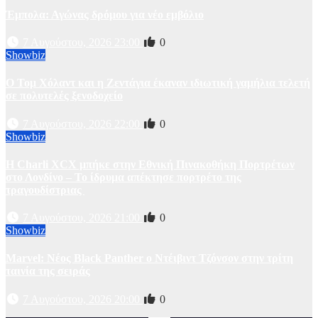
Έμπολα: Αγώνας δρόμου για νέο εμβόλιο
7 Αυγούστου, 2026 23:00
0
Showbiz
O Τομ Χόλαντ και η Ζεντάγια έκαναν ιδιωτική γαμήλια τελετή
σε πολυτελές ξενοδοχείο
7 Αυγούστου, 2026 22:00
0
Showbiz
Η Charli XCX μπήκε στην Εθνική Πινακοθήκη Πορτρέτων
στο Λονδίνο – Το ίδρυμα απέκτησε πορτρέτο της
τραγουδίστριας
7 Αυγούστου, 2026 21:00
0
Showbiz
Marvel: Νέος Black Panther ο Ντέιβιντ Τζόνσον στην τρίτη
ταινία της σειράς
7 Αυγούστου, 2026 20:00
0