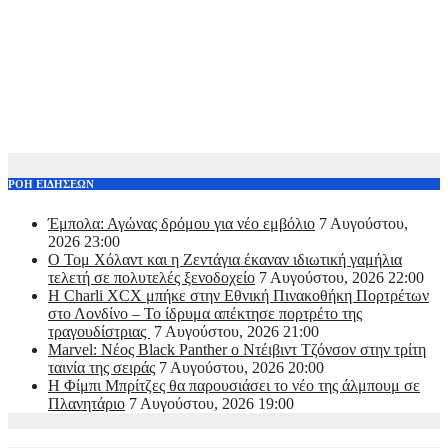
ΡΟΗ ΕΙΔΗΣΕΩΝ
Έμπολα: Αγώνας δρόμου για νέο εμβόλιο
7 Αυγούστου,
2026 23:00
O Τομ Χόλαντ και η Ζεντάγια έκαναν ιδιωτική γαμήλια
τελετή σε πολυτελές ξενοδοχείο
7 Αυγούστου, 2026 22:00
Η Charli XCX μπήκε στην Εθνική Πινακοθήκη Πορτρέτων
στο Λονδίνο – Το ίδρυμα απέκτησε πορτρέτο της
τραγουδίστριας
7 Αυγούστου, 2026 21:00
Marvel: Νέος Black Panther ο Ντέιβιντ Τζόνσον στην τρίτη
ταινία της σειράς
7 Αυγούστου, 2026 20:00
Η Φίμπι Μπρίτζες θα παρουσιάσει το νέο της άλμπουμ σε
Πλανητάριο
7 Αυγούστου, 2026 19:00