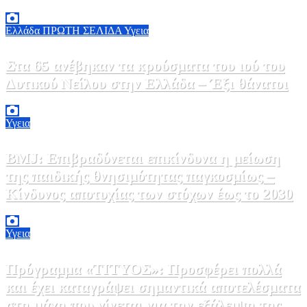
7 Αυγούστου, 2026 11:30
0
Ελλάδα
ΠΡΩΤΗ ΣΕΛΙΔΑ
Υγεια
Στα 65 ανέβηκαν τα κρούσματα του ιού του
Δυτικού Νείλου στην Ελλάδα – Έξι θάνατοι
6 Αυγούστου, 2026 09:45
0
Υγεια
BMJ: Επιβραδύνεται επικίνδυνα η μείωση
της παιδικής θνησιμότητας παγκοσμίως –
Κίνδυνος αποτυχίας των στόχων έως το 2030
5 Αυγούστου, 2026 21:00
3
Υγεια
Πρόγραμμα «ΤΙΤΥΟΣ»: Προσφέρει πολλά
και έχει καταγράψει σημαντικά αποτελέσματα
στη μάχη που γίνεται για την εξάλειψη της