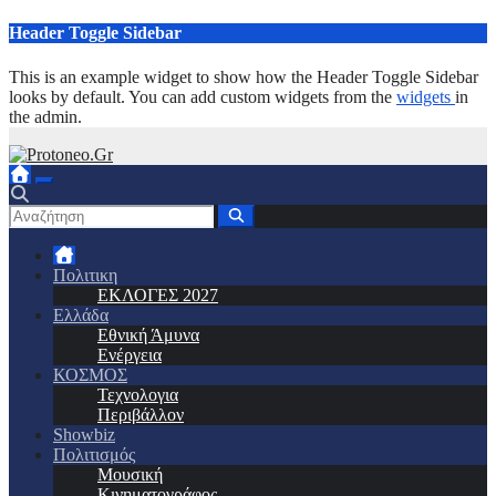
Μετάβαση
Header Toggle Sidebar
στο
περιεχόμενο
This is an example widget to show how the Header Toggle Sidebar
looks by default. You can add custom widgets from the
widgets
in
the admin.
Πολιτικη
ΕΚΛΟΓΕΣ 2027
Ελλάδα
Εθνική Άμυνα
Ενέργεια
ΚΟΣΜΟΣ
Τεχνολογια
Περιβάλλον
Showbiz
Πολιτισμός
Μουσική
Κινηματογράφος