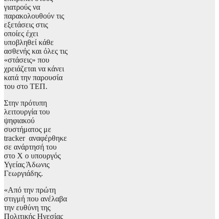
γιατρούς να
παρακολουθούν τις
εξετάσεις στις
οποίες έχει
υποβληθεί κάθε
ασθενής και όλες τις
«στάσεις» που
χρειάζεται να κάνει
κατά την παρουσία
του στο ΤΕΠ.
Στην πρότυπη
λειτουργία του
ψηφιακού
συστήματος με
tracker αναφέρθηκε
σε ανάρτησή του
στο Χ ο υπουργός
Υγείας Άδωνις
Γεωργιάδης.
«Από την πρώτη
στιγμή που ανέλαβα
την ευθύνη της
Πολιτικής Ηγεσίας