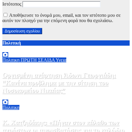
Ιστότοπος
Αποθήκευσε το όνομά μου, email, και τον ιστότοπο μου σε
αυτόν τον πλοηγό για την επόμενη φορά που θα σχολιάσω.
Πολιτική
Πολιτικη
ΠΡΩΤΗ ΣΕΛΙΔΑ
Υγεια
Οργισμένη ανάρτηση Άδωνι Γεωργιάδη:
“Κανένα προβλημα με την σίτηση του
Νοσοκομείου Νικαίας”
7 Αυγούστου, 2026 11:30
0
Πολιτικη
Κ. Χατζηδάκης: «Πήγαν στον κάλαθο των
αχρήστων οι αμφισβητήσεις για το καλώδιο