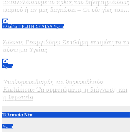
καταναλώσουμε το κρέας του δηλητηριώδους
ψαριού ή αν μας δαγκώσει – Οι οδηγίες του
ΕΟΔΥ
2 Αυγούστου, 2026 13:00
1
Ελλάδα
ΠΡΩΤΗ ΣΕΛΙΔΑ
Υγεια
Άδωνις Γεωργιάδης: Σε πλήρη ετοιμότητα το
σύστημα Υγείας
2 Αυγούστου, 2026 11:49
1
Υγεια
Υποθυρεοειδισμός και θυρεοειδίτιδα
Hashimoto: Τα συμπτώματα, η διάγνωση και
η θεραπεία
2 Αυγούστου, 2026 11:00
1
Τελευταία Νέα
Υγεια