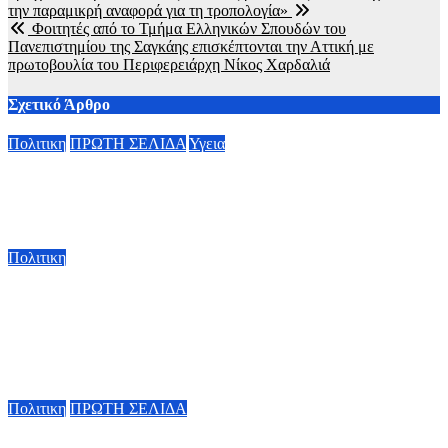
την παραμικρή αναφορά για τη τροπολογία»
Φοιτητές από το Τμήμα Ελληνικών Σπουδών του
Πανεπιστημίου της Σαγκάης επισκέπτονται την Αττική με
πρωτοβουλία του Περιφερειάρχη Νίκος Χαρδαλιά
Σχετικό Άρθρο
Πολιτικη
ΠΡΩΤΗ ΣΕΛΙΔΑ
Υγεια
Οργισμένη ανάρτηση Άδωνι Γεωργιάδη: “Κανένα προβλημα
με την σίτηση του Νοσοκομείου Νικαίας”
7 Αυγούστου, 2026 11:30
Πολιτικη
Κ. Χατζηδάκης: «Πήγαν στον κάλαθο των αχρήστων οι
αμφισβητήσεις για το καλώδιο της ηλεκτρικής διασύνδεσης
Ελλάδας-Κύπρου μετά τη συμφωνία ΑΔΜΗΕ με την
Meridiam»
6 Αυγούστου, 2026 15:00
Πολιτικη
ΠΡΩΤΗ ΣΕΛΙΔΑ
Κυβερνητική Επιτροπή Βιομηχανίας – Κ. Μητσοτάκης: Η