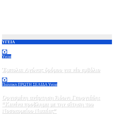
ΥΓΕΙΑ
Υγεια
Έμπολα: Αγώνας δρόμου για νέο εμβόλιο
7 Αυγούστου, 2026 23:00
0
Πολιτικη
ΠΡΩΤΗ ΣΕΛΙΔΑ
Υγεια
Οργισμένη ανάρτηση Άδωνι Γεωργιάδη:
“Κανένα προβλημα με την σίτηση του
Νοσοκομείου Νικαίας”