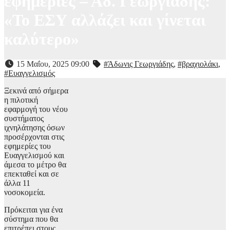
εφημερίες – Άδ. Γεωργιάδης:
«Το ΕΣΥ αλλάζει και γίνεται
καλύτερο»
15 Μαΐου, 2025 09:00
#Άδωνις Γεωργιάδης
,
#βραχιολάκι
,
#Ευαγγελισμός
Ξεκινά από σήμερα
η πιλοτική
εφαρμογή του νέου
συστήματος
ιχνηλάτησης όσων
προσέρχονται στις
εφημερίες του
Ευαγγελισμού και
άμεσα το μέτρο θα
επεκταθεί και σε
άλλα 11
νοσοκομεία.
Πρόκειται για ένα
σύστημα που θα
επιτρέπει στους