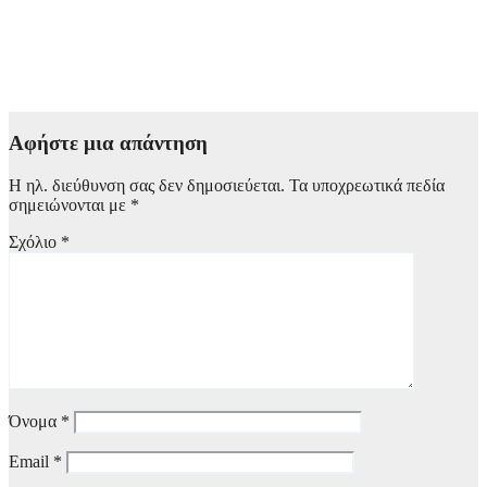
ενίσχυση της παραγωγικής βάσης στρατηγική προτεραιότητα
για μία πιο ανταγωνιστική, εξωστρεφή και ανθεκτική ελληνική
οικονομία
6 Αυγούστου, 2026 14:00
Αφήστε μια απάντηση
Η ηλ. διεύθυνση σας δεν δημοσιεύεται.
Τα υποχρεωτικά πεδία
σημειώνονται με
*
Σχόλιο
*
Όνομα
*
Email
*