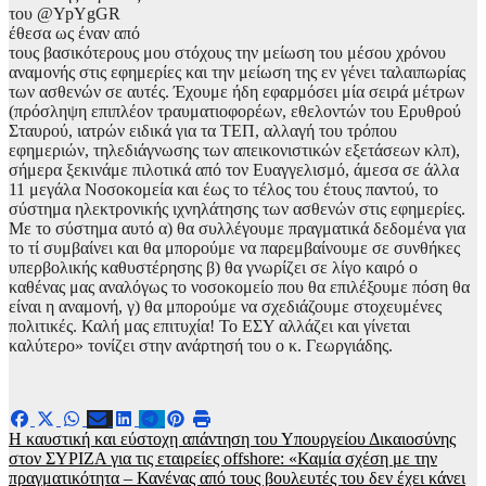
του @YpYgGR
έθεσα ως έναν από
τους βασικότερους μου στόχους την μείωση του μέσου χρόνου
αναμονής στις εφημερίες και την μείωση της εν γένει ταλαιπωρίας
των ασθενών σε αυτές. Έχουμε ήδη εφαρμόσει μία σειρά μέτρων
(πρόσληψη επιπλέον τραυματιοφορέων, εθελοντών του Ερυθρού
Σταυρού, ιατρών ειδικά για τα ΤΕΠ, αλλαγή του τρόπου
εφημεριών, τηλεδιάγνωσης των απεικονιστικών εξετάσεων κλπ),
σήμερα ξεκινάμε πιλοτικά από τον Ευαγγελισμό, άμεσα σε άλλα
11 μεγάλα Νοσοκομεία και έως το τέλος του έτους παντού, το
σύστημα ηλεκτρονικής ιχνηλάτησης των ασθενών στις εφημερίες.
Με το σύστημα αυτό α) θα συλλέγουμε πραγματικά δεδομένα για
το τί συμβαίνει και θα μπορούμε να παρεμβαίνουμε σε συνθήκες
υπερβολικής καθυστέρησης β) θα γνωρίζει σε λίγο καιρό ο
καθένας μας αναλόγως το νοσοκομείο που θα επιλέξουμε πόση θα
είναι η αναμονή, γ) θα μπορούμε να σχεδιάζουμε στοχευμένες
πολιτικές. Καλή μας επιτυχία! Το ΕΣΥ αλλάζει και γίνεται
καλύτερο» τονίζει στην ανάρτησή του ο κ. Γεωργιάδης.
Πλοήγηση
H καυστική και εύστοχη απάντηση του Υπουργείου Δικαιοσύνης
στον ΣΥΡΙΖΑ για τις εταιρείες offshore: «Καμία σχέση με την
άρθρων
πραγματικότητα – Κανένας από τους βουλευτές του δεν έχει κάνει