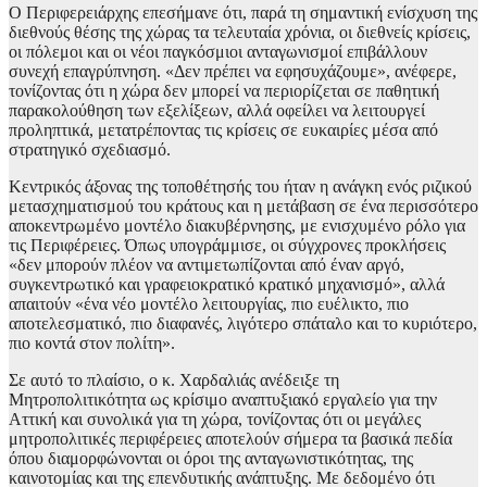
Ο Περιφερειάρχης επεσήμανε ότι, παρά τη σημαντική ενίσχυση της
διεθνούς θέσης της χώρας τα τελευταία χρόνια, οι διεθνείς κρίσεις,
οι πόλεμοι και οι νέοι παγκόσμιοι ανταγωνισμοί επιβάλλουν
συνεχή επαγρύπνηση. «Δεν πρέπει να εφησυχάζουμε», ανέφερε,
τονίζοντας ότι η χώρα δεν μπορεί να περιορίζεται σε παθητική
παρακολούθηση των εξελίξεων, αλλά οφείλει να λειτουργεί
προληπτικά, μετατρέποντας τις κρίσεις σε ευκαιρίες μέσα από
στρατηγικό σχεδιασμό.
Κεντρικός άξονας της τοποθέτησής του ήταν η ανάγκη ενός ριζικού
μετασχηματισμού του κράτους και η μετάβαση σε ένα περισσότερο
αποκεντρωμένο μοντέλο διακυβέρνησης, με ενισχυμένο ρόλο για
τις Περιφέρειες. Όπως υπογράμμισε, οι σύγχρονες προκλήσεις
«δεν μπορούν πλέον να αντιμετωπίζονται από έναν αργό,
συγκεντρωτικό και γραφειοκρατικό κρατικό μηχανισμό», αλλά
απαιτούν «ένα νέο μοντέλο λειτουργίας, πιο ευέλικτο, πιο
αποτελεσματικό, πιο διαφανές, λιγότερο σπάταλο και το κυριότερο,
πιο κοντά στον πολίτη».
Σε αυτό το πλαίσιο, ο κ. Χαρδαλιάς ανέδειξε τη
Μητροπολιτικότητα ως κρίσιμο αναπτυξιακό εργαλείο για την
Αττική και συνολικά για τη χώρα, τονίζοντας ότι οι μεγάλες
μητροπολιτικές περιφέρειες αποτελούν σήμερα τα βασικά πεδία
όπου διαμορφώνονται οι όροι της ανταγωνιστικότητας, της
καινοτομίας και της επενδυτικής ανάπτυξης. Με δεδομένο ότι