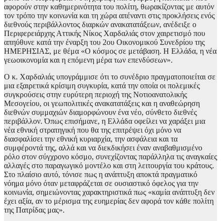
αφορούν στην καθημερινότητα του πολίτη, θωρακίζοντας με αυτόν
τον τρόπο την κοινωνία και τη χώρα απέναντι στις προκλήσεις ενός
διεθνούς περιβάλλοντος διαρκών ανακατατάξεων, ανέδειξε ο
Περιφερειάρχης Αττικής Νίκος Χαρδαλιάς στον χαιρετισμό που
απηύθυνε κατά την έναρξη του 2ου Οικονομικού Συνεδρίου της
ΗΜΕΡΗΣΙΑΣ, με θέμα «Ο κόσμος σε μετάβαση. Η Ελλάδα, η νέα
γεωοικονομία και η επόμενη μέρα των επενδύσεων».
Ο κ. Χαρδαλιάς υπογράμμισε ότι το συνέδριο πραγματοποιείται σε
μια εξαιρετικά κρίσιμη συγκυρία, κατά την οποία οι πολεμικές
συγκρούσεις στην ευρύτερη περιοχή της Νοτιοανατολικής
Μεσογείου, οι γεωπολιτικές ανακατατάξεις και η αναθεώρηση
διεθνών συμμαχιών διαμορφώνουν ένα νέο, σύνθετο διεθνές
περιβάλλον. Όπως επισήμανε, η Ελλάδα οφείλει να χαράξει μια
νέα εθνική στρατηγική που θα της επιτρέψει όχι μόνο να
διασφαλίσει την εθνική κυριαρχία, την ασφάλεια και τα
συμφέροντά της, αλλά και να διεκδικήσει έναν αναβαθμισμένο
ρόλο στον σύγχρονο κόσμο, συνεχίζοντας παράλληλα τις αναγκαίες
αλλαγές στο παραγωγικό μοντέλο και στη λειτουργία του κράτους.
Στο πλαίσιο αυτό, τόνισε πως η ανάπτυξη αποκτά πραγματικό
νόημα μόνο όταν μεταφράζεται σε ουσιαστικό όφελος για την
κοινωνία, σημειώνοντας χαρακτηριστικά πως «καμία ανάπτυξη δεν
έχει αξία, αν το μέρισμα της ευημερίας δεν αφορά τον κάθε πολίτη
της Πατρίδας μας».