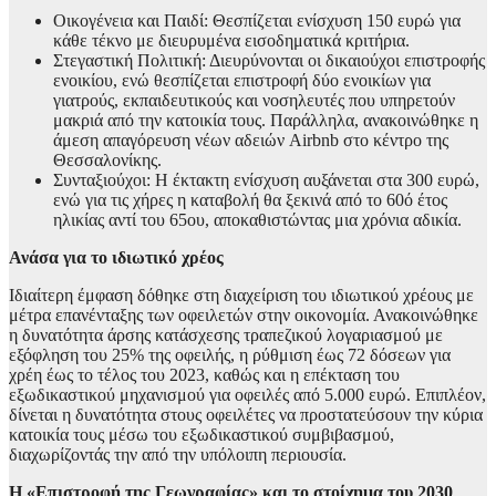
Οικογένεια και Παιδί: Θεσπίζεται ενίσχυση 150 ευρώ για
κάθε τέκνο με διευρυμένα εισοδηματικά κριτήρια.
Στεγαστική Πολιτική: Διευρύνονται οι δικαιούχοι επιστροφής
ενοικίου, ενώ θεσπίζεται επιστροφή δύο ενοικίων για
γιατρούς, εκπαιδευτικούς και νοσηλευτές που υπηρετούν
μακριά από την κατοικία τους. Παράλληλα, ανακοινώθηκε η
άμεση απαγόρευση νέων αδειών Airbnb στο κέντρο της
Θεσσαλονίκης.
Συνταξιούχοι: Η έκτακτη ενίσχυση αυξάνεται στα 300 ευρώ,
ενώ για τις χήρες η καταβολή θα ξεκινά από το 60ό έτος
ηλικίας αντί του 65ου, αποκαθιστώντας μια χρόνια αδικία.
Ανάσα για το ιδιωτικό χρέος
Ιδιαίτερη έμφαση δόθηκε στη διαχείριση του ιδιωτικού χρέους με
μέτρα επανένταξης των οφειλετών στην οικονομία. Ανακοινώθηκε
η δυνατότητα άρσης κατάσχεσης τραπεζικού λογαριασμού με
εξόφληση του 25% της οφειλής, η ρύθμιση έως 72 δόσεων για
χρέη έως το τέλος του 2023, καθώς και η επέκταση του
εξωδικαστικού μηχανισμού για οφειλές από 5.000 ευρώ. Επιπλέον,
δίνεται η δυνατότητα στους οφειλέτες να προστατεύσουν την κύρια
κατοικία τους μέσω του εξωδικαστικού συμβιβασμού,
διαχωρίζοντάς την από την υπόλοιπη περιουσία.
Η «Επιστροφή της Γεωγραφίας» και το στοίχημα του 2030