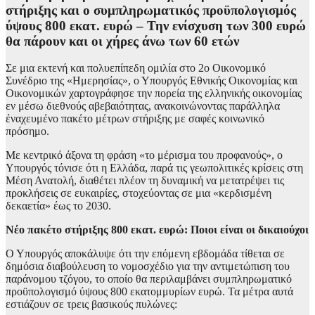
στήριξης και ο συμπληρωματικός προϋπολογισμός
ύψους 800 εκατ. ευρώ – Την ενίσχυση των 300 ευρώ
θα πάρουν και οι χήρες άνω των 60 ετών
Σε μια εκτενή και πολυεπίπεδη ομιλία στο 2ο Οικονομικό
Συνέδριο της «Ημερησίας», ο Υπουργός Εθνικής Οικονομίας και
Οικονομικών χαρτογράφησε την πορεία της ελληνικής οικονομίας
εν μέσω διεθνούς αβεβαιότητας, ανακοινώνοντας παράλληλα
έναχευμένο πακέτο μέτρων στήριξης με σαφές κοινωνικό
πρόσημο.
Με κεντρικό άξονα τη φράση «το μέρισμα του προφανούς», ο
Υπουργός τόνισε ότι η Ελλάδα, παρά τις γεωπολιτικές κρίσεις στη
Μέση Ανατολή, διαθέτει πλέον τη δυναμική να μετατρέψει τις
προκλήσεις σε ευκαιρίες, στοχεύοντας σε μια «κερδισμένη
δεκαετία» έως το 2030.
Νέο πακέτο στήριξης 800 εκατ. ευρώ: Ποιοι είναι οι δικαιούχοι
Ο Υπουργός αποκάλυψε ότι την επόμενη εβδομάδα τίθεται σε
δημόσια διαβούλευση το νομοσχέδιο για την αντιμετώπιση του
παράνομου τζόγου, το οποίο θα περιλαμβάνει συμπληρωματικό
προϋπολογισμό ύψους 800 εκατομμυρίων ευρώ. Τα μέτρα αυτά
εστιάζουν σε τρεις βασικούς πυλώνες: