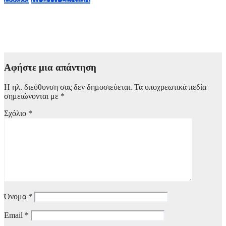
Φωτιά σε Αττικoβοιωτία: Η πυρκαγιά απελευθέρωσε ενέργεια
ίση με 6 βόμβες Χιροσίμα – Στοιχεία που σοκάρουν
8 Αυγούστου, 2026 10:10
Αφήστε μια απάντηση
Η ηλ. διεύθυνση σας δεν δημοσιεύεται.
Τα υποχρεωτικά πεδία
σημειώνονται με
*
Σχόλιο
*
Όνομα
*
Email
*