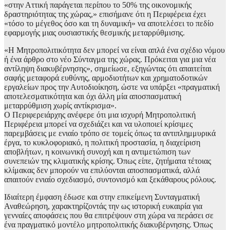
«στην Αττική παράγεται περίπου το 50% της οικονομικής
δραστηριότητας της χώρας,» επισήμανε ότι η Περιφέρεια έχει
«τόσο το μέγεθος όσο και τη δυναμική» να αποτελέσει το πεδίο
εφαρμογής μιας ουσιαστικής θεσμικής μεταρρύθμισης.
«Η Μητροπολιτικότητα δεν μπορεί να είναι απλά ένα σχέδιο νόμου
ή ένα άρθρο στο νέο Σύνταγμα της χώρας. Πρόκειται για μια νέα
αντίληψη διακυβέρνησης», σημείωσε, εξηγώντας ότι απαιτείται
σαφής μεταφορά ευθύνης, αρμοδιοτήτων και χρηματοδοτικών
εργαλείων προς την Αυτοδιοίκηση, ώστε να υπάρξει «πραγματική
αποτελεσματικότητα και όχι άλλη μία αποσπασματική
μεταρρύθμιση χωρίς αντίκρισμα».
Ο Περιφερειάρχης ανέφερε ότι μια ισχυρή Μητροπολιτική
Περιφέρεια μπορεί να σχεδιάζει και να υλοποιεί κρίσιμες
παρεμβάσεις με ενιαίο τρόπο σε τομείς όπως τα αντιπλημμυρικά
έργα, το κυκλοφοριακό, η πολιτική προστασία, η διαχείριση
αποβλήτων, η κοινωνική συνοχή και η αντιμετώπιση των
συνεπειών της κλιματικής κρίσης. Όπως είπε, ζητήματα τέτοιας
κλίμακας δεν μπορούν να επιλύονται αποσπασματικά, αλλά
απαιτούν ενιαίο σχεδιασμό, συντονισμό και ξεκάθαρους ρόλους.
Ιδιαίτερη έμφαση έδωσε και στην επικείμενη Συνταγματική
Αναθεώρηση, χαρακτηρίζοντάς την ως ιστορική ευκαιρία για
γενναίες αποφάσεις που θα επιτρέψουν στη χώρα να περάσει σε
ένα πραγματικό μοντέλο μητροπολιτικής διακυβέρνησης. Όπως