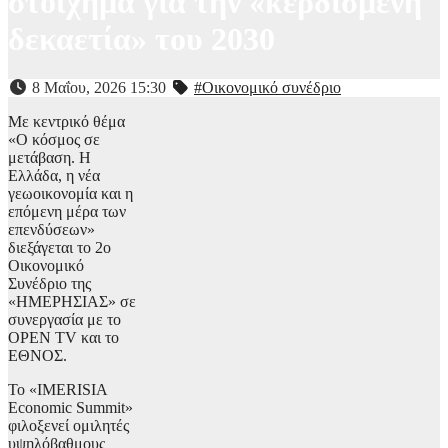
στοίχημα για την «κερδισμένη
δεκαετία» του 2030
8 Μαΐου, 2026 15:30
#Οικονομικό συνέδριο
Με κεντρικό θέμα
«Ο κόσμος σε
μετάβαση. Η
Ελλάδα, η νέα
γεωοικονομία και η
επόμενη μέρα των
επενδύσεων»
διεξάγεται το 2ο
Οικονομικό
Συνέδριο της
«ΗΜΕΡΗΣΙΑΣ» σε
συνεργασία με το
OPEN TV και το
ΕΘΝΟΣ.
To «IMERISIA
Economic Summit»
φιλοξενεί ομιλητές
υψηλόβαθμους