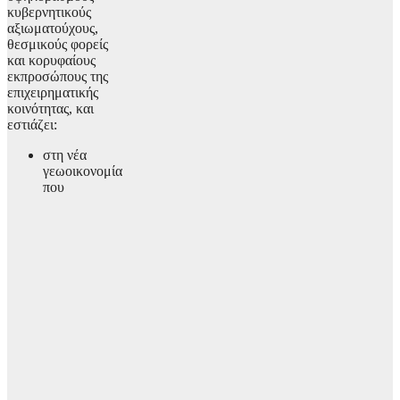
κυβερνητικούς
αξιωματούχους,
θεσμικούς φορείς
και κορυφαίους
εκπροσώπους της
επιχειρηματικής
κοινότητας, και
εστιάζει:
στη νέα
γεωοικονομία
που