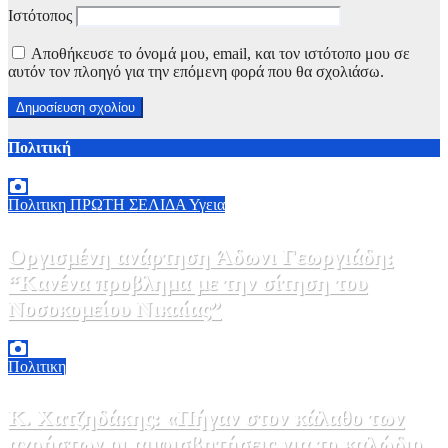
Ιστότοπος
Αποθήκευσε το όνομά μου, email, και τον ιστότοπο μου σε
αυτόν τον πλοηγό για την επόμενη φορά που θα σχολιάσω.
Πολιτική
Πολιτικη
ΠΡΩΤΗ ΣΕΛΙΔΑ
Υγεια
Οργισμένη ανάρτηση Άδωνι Γεωργιάδη:
“Κανένα προβλημα με την σίτηση του
Νοσοκομείου Νικαίας”
7 Αυγούστου, 2026 11:30
0
Πολιτικη
Κ. Χατζηδάκης: «Πήγαν στον κάλαθο των
αχρήστων οι αμφισβητήσεις για το καλώδιο