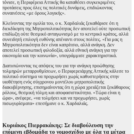
τόνισε, η Περιφέρεια Αττικής θα καταθέσει συγκεκριμένες
προτάσεις προς όλες τις πολιτικές δυνάμεις, επιδιώκοντας
συναινέσεις «με όρους λογικής».
Κλείνοντας την ομιλία του, ο κ. Χαρδαλιάς ξεκαθάρισε ότι η
διεκδίκηση της Μητροπολιτικότητας δεν αποτελεί ούτε προσωπική
επιδίωξη ούτε θεσμικό ανταγωνισμό με το κεντρικό κράτος, αλλά
συνειδητή επιλογή ευθύνης απέναντι στους πολίτες. «Για μας η
Μητροπολιτικότητα δεν είναι καπρίτσιο, αλλά ανάγκη. Δεν
αποτελεί προσωπική φιλοδοξία, αλλά εθνική ανάγκη για την
οικονομία και την κοινωνία», υπογράμμισε χαρακτηριστικά.
Διατυπώνοντας τις απόψεις του για την ανάγκη προώθησης
τολμηρών μεταρρυθμίσεων, ο Περιφερειάρχης Αττικής κάλεσε το
πολιτικό σύστημα να προχωρήσει χωρίς καθυστερήσεις στην
υιοθέτηση ενός σύγχρονου μοντέλου μητροπολιτικής
διακυβέρνησης, επισημαίνοντας ότι η χώρα χρειάζεται ξεκάθαρους
ρόλους, θεσμική τόλμη και αποφασιστικότητα. «Τώρα είναι η
ώρα», ανέφερε, «να τολμήσει και να προχωρήσει, χωρίς
πισωγυρίσματα» επεσήμανε ο κ. Χαρδαλιάς.
Κυριάκος Πιερρακάκης: Σε διαβούλευση την
επόμενη εβδομάδα το νομοσχέδιο με όλα τα μέτρα