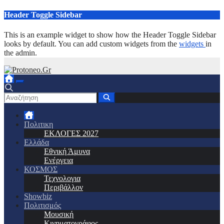
Μετάβαση
Header Toggle Sidebar
στο
περιεχόμενο
This is an example widget to show how the Header Toggle Sidebar
looks by default. You can add custom widgets from the
widgets
in
the admin.
Πολιτικη
ΕΚΛΟΓΕΣ 2027
Ελλάδα
Εθνική Άμυνα
Ενέργεια
ΚΟΣΜΟΣ
Τεχνολογια
Περιβάλλον
Showbiz
Πολιτισμός
Μουσική
Κινηματογράφος